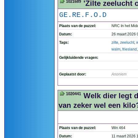
1021689
'Zilte zeelucht 
GE.RE.F.O.D
Plaats van de puzzel:
NRC In het Mid
Datum:
26 maart 2026 
Tags:
zilte
,
zeelucht
,
walm
,
friesland
Gelijkluidende vragen:
Geplaatst door:
Anoniem
1020441
Welk dier legt 
van zeker wel een kilo
Plaats van de puzzel:
Win 464
Datum:
11 maart 2026 