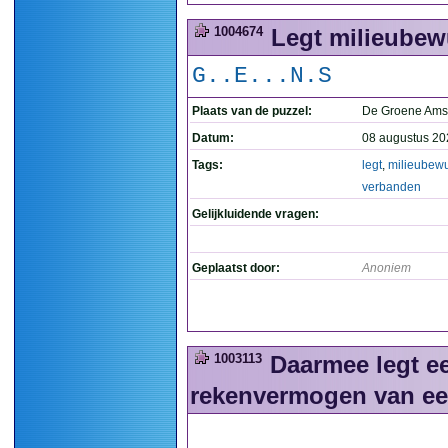
1004674
Legt milieubew
G..E...N.S
Plaats van de puzzel:
De Groene Ams
Datum:
08 augustus 20
Tags:
legt
,
milieubewu
verbanden
Gelijkluidende vragen:
Geplaatst door:
Anoniem
1003113
Daarmee legt ee
rekenvermogen van een