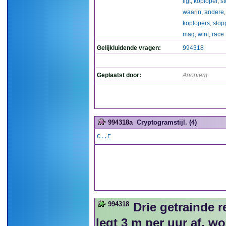
ligt
,
koploper
,
st
waarin
,
andere
koplopers
,
stop
mag
,
wint
,
race
Gelijkluidende vragen:
994318
Geplaatst door:
Anoniem
994318a
Cryptogramstijl. (4)
C..E
994318
Drie getrainde 
legt 3 m per uur af, w