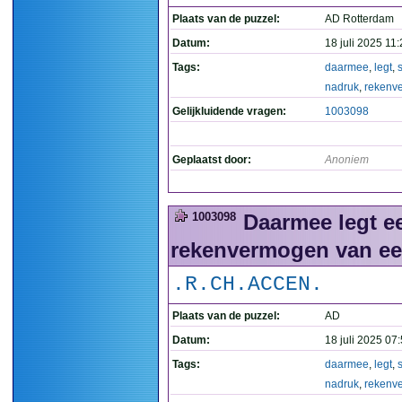
Plaats van de puzzel:
AD Rotterdam
Datum:
18 juli 2025 11
Tags:
daarmee
,
legt
,
s
nadruk
,
rekenv
Gelijkluidende vragen:
1003098
Geplaatst door:
Anoniem
1003098
Daarmee legt ee
rekenvermogen van een
.R.CH.ACCEN.
Plaats van de puzzel:
AD
Datum:
18 juli 2025 07
Tags:
daarmee
,
legt
,
s
nadruk
,
rekenv