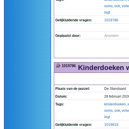
soms
,
ook
,
vol
legt
Gelijkluidende vragen:
1019786
Geplaatst door:
Anoniem
1019786
Kinderdoeken w
Plaats van de puzzel:
De Standaard
Datum:
28 februari 202
Tags:
kinderdoeken
,
soms
,
ook
,
vol
legt
Gelijkluidende vragen:
1019819