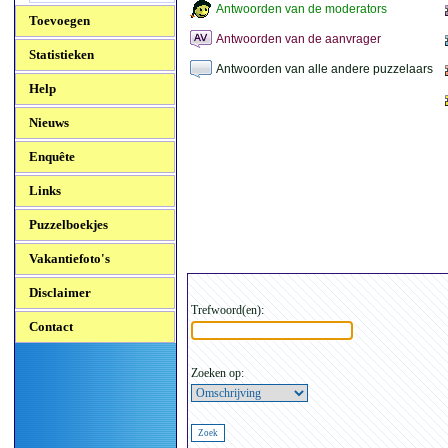
Antwoorden van de moderators
Toevoegen
Antwoorden van de aanvrager
Statistieken
Antwoorden van alle andere puzzelaars
Help
Nieuws
Enquête
Links
Puzzelboekjes
Vakantiefoto's
Disclaimer
Trefwoord(en):
Contact
Zoeken op: