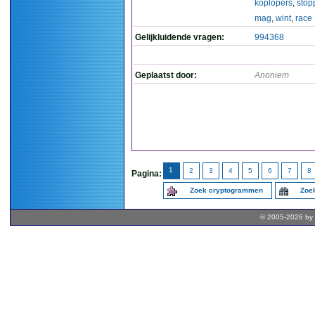
koplopers
,
stop
mag
,
wint
,
race
Gelijkluidende vragen:
994368
Geplaatst door:
Anoniem
1
2
3
4
5
6
7
8
Pagina:
Zoek cryptogrammen
Zoek
© 2005-2026 by 