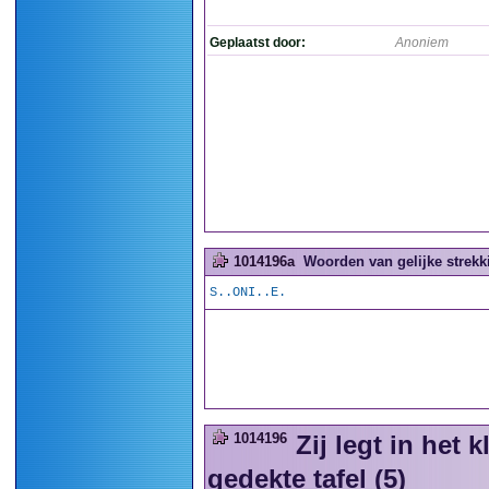
Geplaatst door:
Anoniem
1014196a
Woorden van gelijke strekki
S..ONI..E.
1014196
Zij legt in het
gedekte tafel (5)