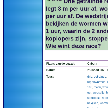
Drie getrainde 
legt 3 m per uur af, w
per uur af. De wedstrij
bekijken de wormen wi
1 uur, waarin de 2 and
koplopers zijn, stopp
Wie wint deze race?
Plaats van de puzzel:
Cabora
Datum:
25 maart 2025 
Tags:
drie
,
getrainde
,
regenwormen
,
100
,
meter
,
wor
uur
,
wedstrijd
,
h
specifieke
,
rege
bekijken
,
worm