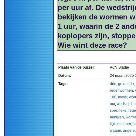
per uur af. De wedstrij
bekijken de wormen wi
1 uur, waarin de 2 and
koplopers zijn, stopp
Wie wint deze race?
Plaats van de puzzel:
ACV Bladje
Datum:
24 maart 2025 
Tags:
drie
,
getrainde
,
regenwormen
,
100
,
meter
,
wor
uur
,
wedstrijd
,
h
specifieke
,
rege
bekijken
,
worm
ligt
,
koploper
,
st
waarin
,
andere