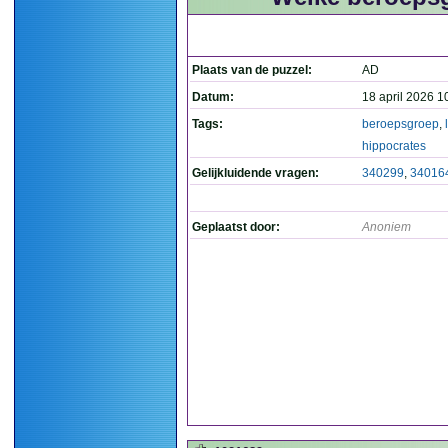
Plaats van de puzzel:
AD
Datum:
18 april 2026 1
Tags:
beroepsgroep
,
hippocrates
Gelijkluidende vragen:
340299
,
34016
Geplaatst door:
Anoniem