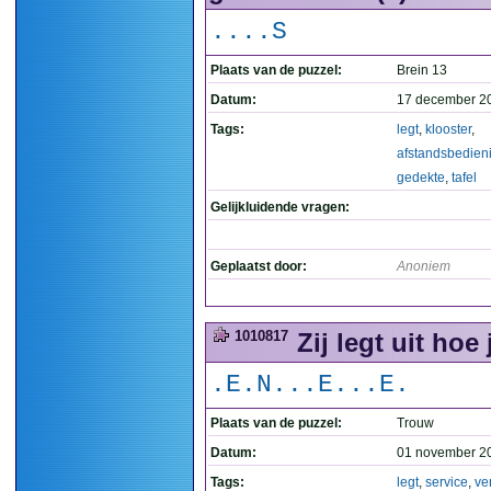
....S
Plaats van de puzzel:
Brein 13
Datum:
17 december 2
Tags:
legt
,
klooster
,
afstandsbedien
gedekte
,
tafel
Gelijkluidende vragen:
Geplaatst door:
Anoniem
1010817
Zij legt uit hoe
.E.N...E...E.
Plaats van de puzzel:
Trouw
Datum:
01 november 2
Tags:
legt
,
service
,
ve