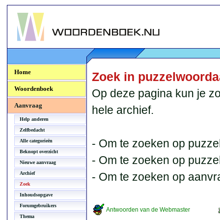
Woordenboek.NU
Home
Zoek in puzzelwoord
Woordenboek
Op deze pagina kun je zo
Aanvraag
hele archief.
Help anderen
Zelfbedacht
- Om te zoeken op puzzel
Alle categorieën
Beknopt overzicht
- Om te zoeken op puzzelb
Nieuwe aanvraag
Archief
- Om te zoeken op aanvr
Zoek
Inhoudsopgave
Forumgebruikers
Antwoorden van de Webmaster
Thema