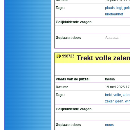
Datum:
19 juni 2025 18
Tags:
plaats
,
legt
,
gel
briefaanhef
Gelijkluidende vragen:
Geplaatst door:
Anoniem
998723
Trekt volle zale
Plaats van de puzzel:
thema
Datum:
19 mei 2025 17
Tags:
trekt
,
volle
,
zale
zeker
,
geen
,
wi
Gelijkluidende vragen:
Geplaatst door:
moes