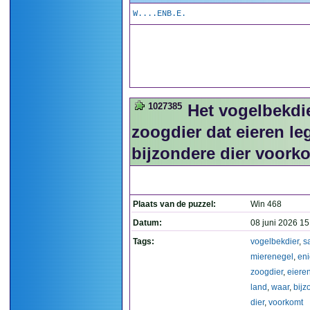
W....ENB.E.
1027385
Het vogelbekdi
zoogdier dat eieren leg
bijzondere dier voork
Plaats van de puzzel:
Win 468
Datum:
08 juni 2026 15
Tags:
vogelbekdier
,
s
mierenegel
,
en
zoogdier
,
eiere
land
,
waar
,
bijz
dier
,
voorkomt