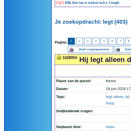
(Tip!)
Klik hier om te zoeken m.b.v. Google
Je zoekopdracht: legt (403)
1
2
3
4
5
6
7
8
Pagina:
Zoek cryptogrammen
Zoek
1028954
Hij legt alleen 
Plaats van de puzzel:
thema
Datum:
29 juni 2026 17
Tags:
legt
,
alleen
,
lat
,
hoog
Gelijkluidende vragen:
Geplaatst door:
moes