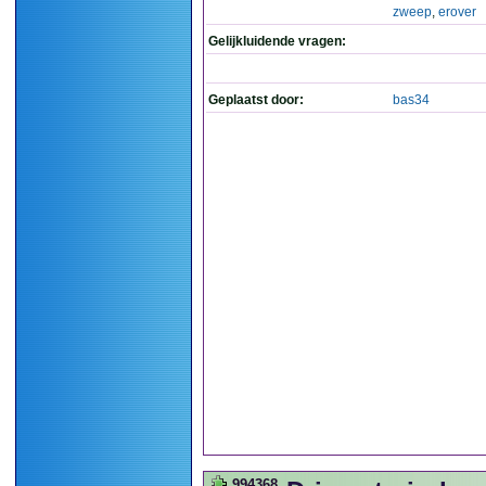
zweep
,
erover
Gelijkluidende vragen:
Geplaatst door:
bas34
994368