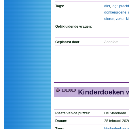
Tags:
dier
,
legt
,
pracht
donkergroene
,
eieren
,
zeker
,
ki
Gelijkluidende vragen:
Geplaatst door:
Anoniem
1019819
Kinderdoeken w
Plaats van de puzzel:
De Standaard
Datum:
28 februari 202
Tags:
kinderdoeken
,