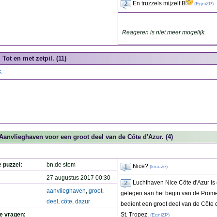
En truzzels mijzelf B
(
EgniZP
)
Reageren is niet meer mogelijk.
Tot en met zetpil. (11)
K
Aanvlieghaven voor een groot deel van de Côte d'Azur. (4)
e puzzel:
bn.de stem
Nice?
(
kruuze
)
27 augustus 2017 00:30
Luchthaven Nice Côte d'Azur is 
aanvlieghaven
,
groot
,
gelegen aan het begin van de Prom
deel
,
côte
,
dazur
bedient een groot deel van de Côte
de vragen:
St. Tropez.
(
EgniZP
)