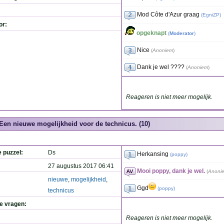
Mod Côte d'Azur graag
(
EgniZP
)
or:
opgeknapt
(
Moderator
)
Nice
(
Anoniem
)
Dank je wel ????
(
Anoniem
)
Reageren is niet meer mogelijk.
Een nieuwe mogelijkheid voor de technicus. (10)
e puzzel:
Ds
Herkansing
(
poppy
)
27 augustus 2017 06:41
Mooi poppy, dank je wel.
(
Anoni
nieuwe
,
mogelijkheid
,
Ggd
(
poppy
)
technicus
de vragen:
Reageren is niet meer mogelijk.