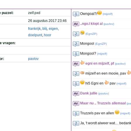
e puzzel:
zelf.pxd
Owngoal?/
(
mijzelf
)
26 augustus 2017 23:46
..ngo.l klopt al
(
pavlov
)
frankrijk
,
blij
,
eigen
,
(
EgniZP
)
doelpunt
,
hoor
de vragen:
Mongool
(
EgniZP
)
Mongool?
(
mijzelf
)
or:
pavlov
egni en mijzelf, pf
(
pavlov
)
mijzelf en een mooie, pav
hi5 Egni en
pav
(
mijzelf
)
Dank jullie
(
pavlov
)
Maar nu .. Truzzels allemaal
(
pa
Truzzels pav en allen
(
mijzelf
)
Ja, 't wordt alweer wat.... bedan