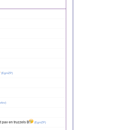
(
EgniZP
)
vlov
)
kt pav en truzzels B
(
EgniZP
)