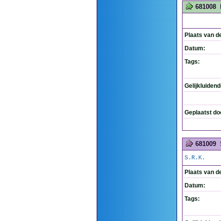
681008
Plaats van d
Datum:
Tags:
Gelijkluiden
Geplaatst do
681009
S.R.K.
Plaats van d
Datum:
Tags: