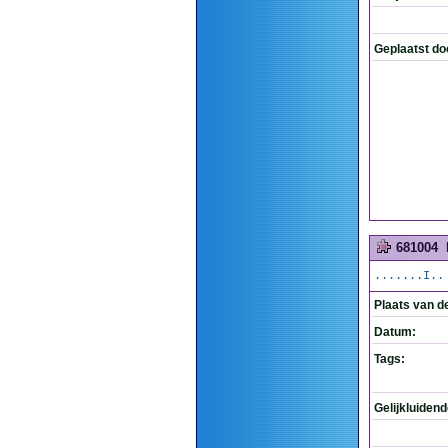
Geplaatst do
681004
.......I..
Plaats van d
Datum:
Tags:
Gelijkluiden