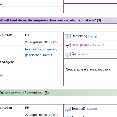
or:
Wordt heel de aarde omgeven door een gezelschap rokers? (9)
e puzzel:
Ds
Dampkring
(
poppy
)
27 augustus 2017 06:53
Dank je wel...
(
Anoniem
)
heel
,
aarde
,
omgeven
,
Ggd
(
poppy
)
gezelschap
,
rokers
de vragen:
Reageren is niet meer mogelijk.
or:
De aankomst- of vertrekhal. (8)
e puzzel:
BB
Terminal?
(
Matthias
)
27 augustus 2017 08:30