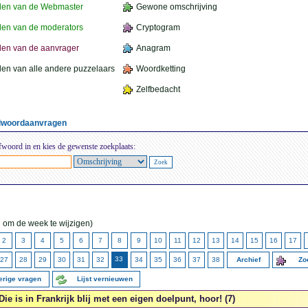
den van de Webmaster
Gewone omschrijving
en van de moderators
Cryptogram
en van de aanvrager
Anagram
en van alle andere puzzelaars
Woordketting
Zelfbedacht
elwoordaanvragen
fwoord in en kies de gewenste zoekplaats:
 om de week te wijzigen)
2
3
4
5
6
7
8
9
10
11
12
13
14
15
16
17
33
27
28
29
30
31
32
34
35
36
37
38
Archief
Zo
erige vragen
Lijst vernieuwen
Die is in Frankrijk blij met een eigen doelpunt, hoor! (7)