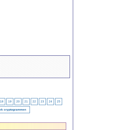
18
19
20
21
22
23
24
25
ek cryptogrammen