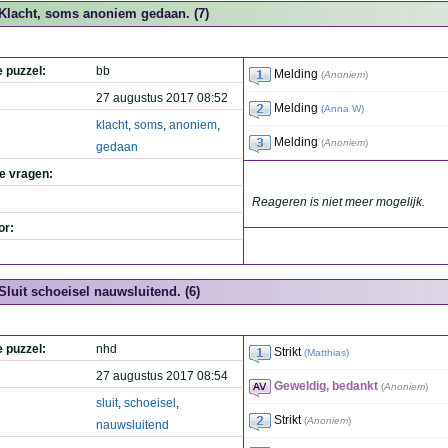
Klacht, soms anoniem gedaan. (7)
e puzzel:
bb
Melding
(
Anoniem
)
27 augustus 2017 08:52
Melding
(
Anna W
)
klacht
,
soms
,
anoniem
,
Melding
(
Anoniem
)
gedaan
de vragen:
Reageren is niet meer mogelijk.
or:
Sluit schoeisel nauwsluitend. (6)
e puzzel:
nhd
Strikt
(
Matthias
)
27 augustus 2017 08:54
Geweldig, bedankt
(
Anoniem
)
sluit
,
schoeisel
,
Strikt
(
Anoniem
)
nauwsluitend