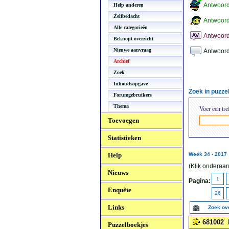
Antwoor
Help anderen
Zelfbedacht
Antwoord
Alle categorieën
Antwoord
Beknopt overzicht
Nieuwe aanvraag
Antwoord
Archief
Zoek
Inhoudsopgave
Zoek in puzz
Forumgebruikers
Thema
Voer een tre
Toevoegen
Statistieken
Help
Week 34 - 2017
(Klik onderaan
Nieuws
1
Pagina:
Enquête
26
Links
Zoek ov
681002
Puzzelboekjes