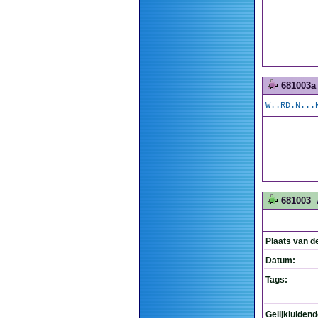
681003a
W..RD.N...
681003
Plaats van d
Datum:
Tags:
Gelijkluiden