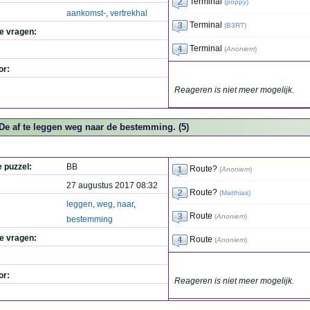
Terminal
(
poppy
)
aankomst-
,
vertrekhal
Terminal
(
B3RT
)
de vragen:
Terminal
(
Anoniem
)
or:
Reageren is niet meer mogelijk.
De af te leggen weg naar de bestemming. (5)
e puzzel:
BB
Route?
(
Anoniem
)
27 augustus 2017 08:32
Route?
(
Matthias
)
leggen
,
weg
,
naar
,
Route
(
Anoniem
)
bestemming
de vragen:
Route
(
Anoniem
)
or:
Reageren is niet meer mogelijk.