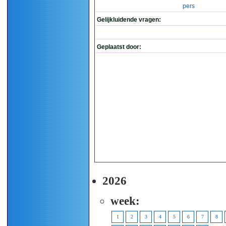
pers
Gelijkluidende vragen:
Geplaatst door:
2026
week:
1
2
3
4
5
6
7
8