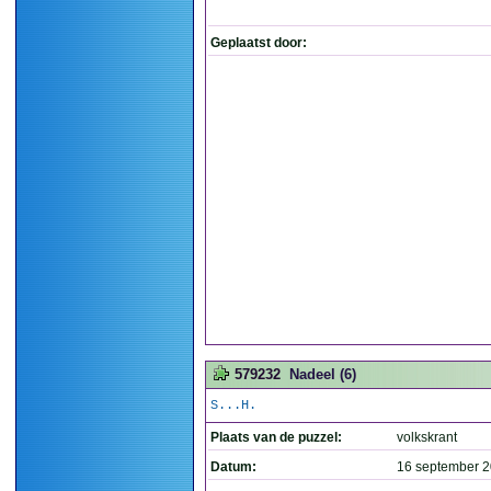
Geplaatst door:
579232
Nadeel (6)
S...H.
Plaats van de puzzel:
volkskrant
Datum:
16 september 2