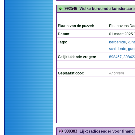
992546
Welke beroemde kunstenaar sc
Plaats van de puzzel:
Eindhovens Da
Datum:
01 maart 2025 
Tags:
beroemde
,
kuns
schilderde
,
gue
Gelijkluidende vragen:
898457
,
89842
Geplaatst door:
Anoniem
990383
Lijkt radiozender voor financ