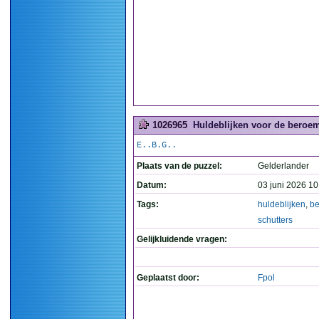
1026965
Huldeblijken voor de beroem
E..B.G..
Plaats van de puzzel:
Gelderlander
Datum:
03 juni 2026 10
Tags:
huldeblijken
,
b
schutters
Gelijkluidende vragen:
Geplaatst door:
Fpol