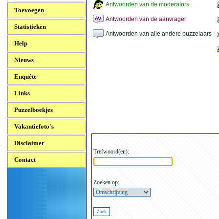
Antwoorden van de moderators
Toevoegen
Antwoorden van de aanvrager
Statistieken
Antwoorden van alle andere puzzelaars
Help
Nieuws
Enquête
Links
Puzzelboekjes
Vakantiefoto's
Disclaimer
Trefwoord(en):
Contact
Zoeken op: