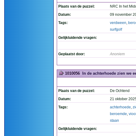
Plaats van de puzzel:
NRC In het Mid
Datum:
09 november 2
Tags:
verdween
,
ber
surfgolf
Gelijkluidende vragen:
Geplaatst door:
Anoniem
1010056
In de achterhoede zien we e
Plaats van de puzzel:
De Ochtend
Datum:
21 oktober 202
Tags:
achterhoede
,
z
beroemde
,
vioo
staan
Gelijkluidende vragen: