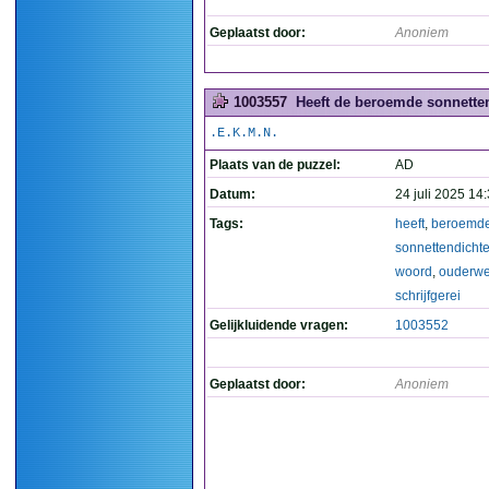
Geplaatst door:
Anoniem
1003557
Heeft de beroemde sonnettend
.E.K.M.N.
Plaats van de puzzel:
AD
Datum:
24 juli 2025 14
Tags:
heeft
,
beroemd
sonnettendichte
woord
,
ouderwe
schrijfgerei
Gelijkluidende vragen:
1003552
Geplaatst door:
Anoniem