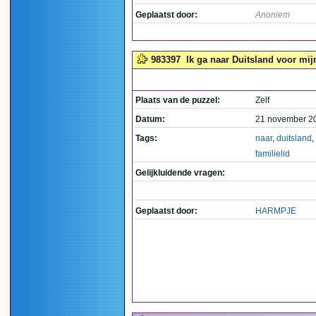
Geplaatst door:
Anoniem
983397
Ik ga naar Duitsland voor mij
Plaats van de puzzel:
Zelf
Datum:
21 november 2
Tags:
naar
,
duitsland
,
familielid
Gelijkluidende vragen:
Geplaatst door:
HARMPJE