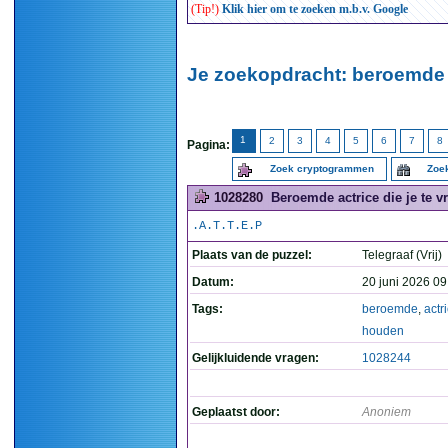
(Tip!)
Klik hier om te zoeken m.b.v. Google
Je zoekopdracht: beroemde 
1
2
3
4
5
6
7
8
Pagina:
Zoek cryptogrammen
Zoek
1028280
Beroemde actrice die je te v
.A.T.T.E.P
Plaats van de puzzel:
Telegraaf (Vrij)
Datum:
20 juni 2026 09
Tags:
beroemde
,
actr
houden
Gelijkluidende vragen:
1028244
Geplaatst door:
Anoniem