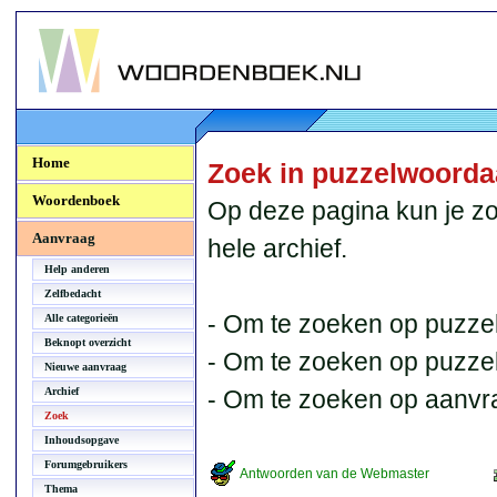
Woordenboek.NU
Home
Zoek in puzzelwoord
Woordenboek
Op deze pagina kun je zo
Aanvraag
hele archief.
Help anderen
Zelfbedacht
- Om te zoeken op puzzel
Alle categorieën
Beknopt overzicht
- Om te zoeken op puzzelb
Nieuwe aanvraag
Archief
- Om te zoeken op aanvr
Zoek
Inhoudsopgave
Forumgebruikers
Antwoorden van de Webmaster
Thema