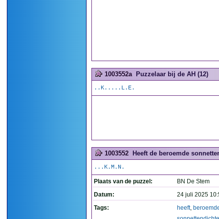
1003552a
Puzzelaar bij de AH (12)
..K.....L.E.
1003552
Heeft de beroemde sonnettend
...K.M.N.
Plaats van de puzzel:
BN De Stem
Datum:
24 juli 2025 10
Tags:
heeft
,
beroemd
sonnettendichte