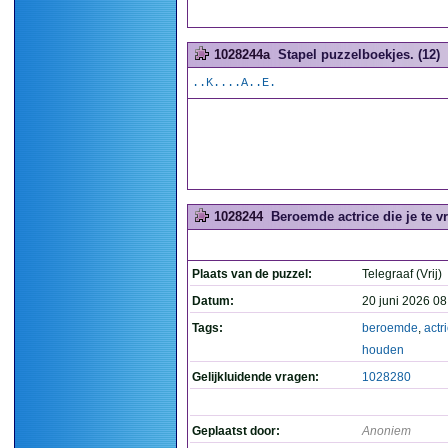
1028244a
Stapel puzzelboekjes. (12)
..K....A..E.
1028244
Beroemde actrice die je te v
Plaats van de puzzel:
Telegraaf (Vrij)
Datum:
20 juni 2026 08
Tags:
beroemde
,
actr
houden
Gelijkluidende vragen:
1028280
Geplaatst door:
Anoniem