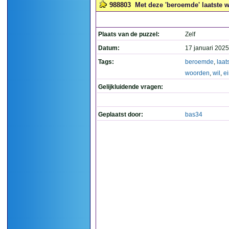
988803
Met deze 'beroemde' laatste w
Plaats van de puzzel:
Zelf
Datum:
17 januari 2025
Tags:
beroemde
,
laat
woorden
,
wil
,
e
Gelijkluidende vragen:
Geplaatst door:
bas34