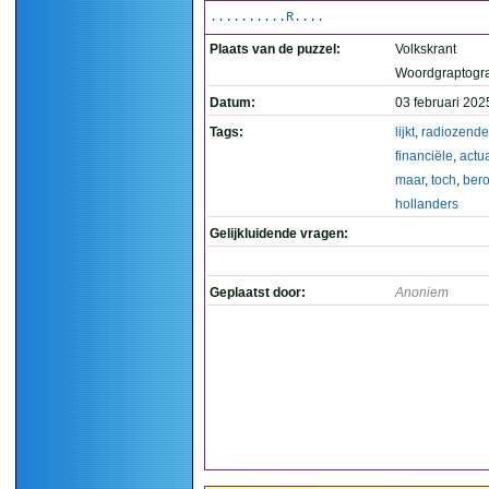
..........R....
Plaats van de puzzel:
Volkskrant
Woordgraptogr
Datum:
03 februari 202
Tags:
lijkt
,
radiozende
financiële
,
actua
maar
,
toch
,
ber
hollanders
Gelijkluidende vragen:
Geplaatst door:
Anoniem