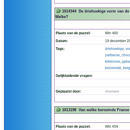
1014344
De driehoekige vorm van de
Welke?
Plaats van de puzzel:
Win 460
Datum:
19 december 2
Tags:
driehoekige
,
vo
zwitserse
,
choc
toblerone
,
geba
beroemde
,
ber
Gelijkluidende vragen:
Geplaatst door:
Anoniem
1013198
Van welke beroemde Franse sc
Plaats van de puzzel:
Win 459