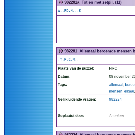
982281a
Tot en met zetpil. (11)
W..RD.N...K
982281
Allemaal beroemde mensen bij
.T.R.E.M..
Plaats van de puzzel:
NRC
Datum:
08 november 2
Tags:
allemaal
,
bero
mensen
,
elkaar
Gelijkluidende vragen:
982224
Geplaatst door:
Anoniem
982224
Allemaal beroemde mensen bij