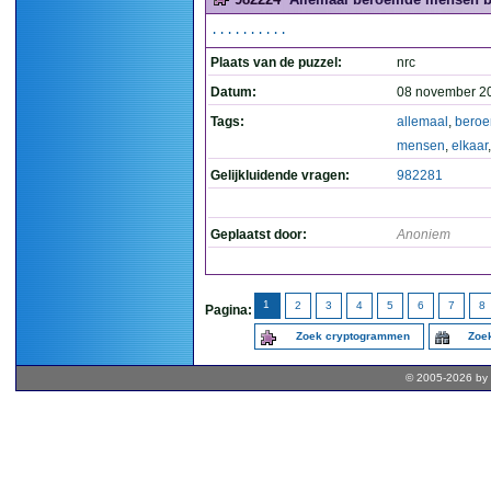
..........
Plaats van de puzzel:
nrc
Datum:
08 november 2
Tags:
allemaal
,
bero
mensen
,
elkaar
Gelijkluidende vragen:
982281
Geplaatst door:
Anoniem
1
2
3
4
5
6
7
8
Pagina:
Zoek cryptogrammen
Zoek
© 2005-2026 by 