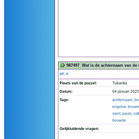
987497
Wat is de achternaam van de
WR.N
Plaats van de puzzel:
Tubantia
Datum:
04 januari 2025
Tags:
achternaam
,
be
engelse
,
bouwm
saint
,
pauls
,
cat
bouwde
Gelijkluidende vragen: