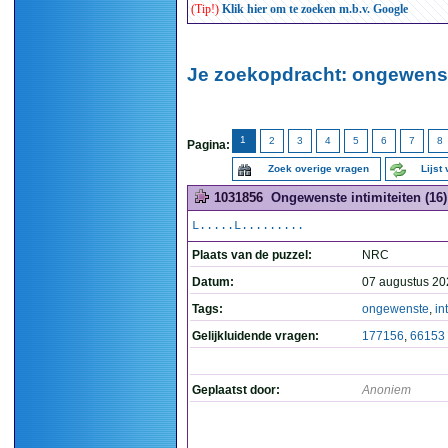
(Tip!)
Klik hier om te zoeken m.b.v. Google
Je zoekopdracht: ongewenst
1
2
3
4
5
6
7
8
Pagina:
Zoek overige vragen
Lijst
1031856
Ongewenste intimiteiten (16)
L.....L.........
Plaats van de puzzel:
NRC
Datum:
07 augustus 20
Tags:
ongewenste
,
in
Gelijkluidende vragen:
177156
,
66153
Geplaatst door:
Anoniem