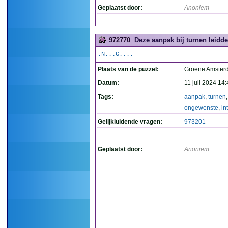
Geplaatst door:
Anoniem
972770
Deze aanpak bij turnen leidde
.N...G....
Plaats van de puzzel:
Groene Amste
Datum:
11 juli 2024 14
Tags:
aanpak
,
turnen
ongewenste
,
in
Gelijkluidende vragen:
973201
Geplaatst door:
Anoniem