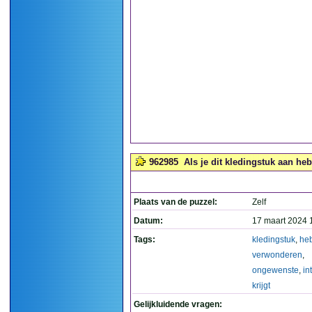
962985
Als je dit kledingstuk aan heb
Plaats van de puzzel:
Zelf
Datum:
17 maart 2024 
Tags:
kledingstuk
,
heb
verwonderen
,
ongewenste
,
in
krijgt
Gelijkluidende vragen: