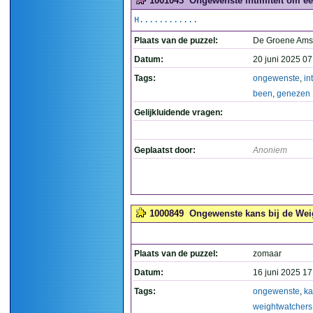
1001043
Ongewenste intimiteit om ee
H............
Plaats van de puzzel:
De Groene Ams
Datum:
20 juni 2025 07
Tags:
ongewenste
,
in
been
,
genezen
Gelijkluidende vragen:
Geplaatst door:
Anoniem
1000849
Ongewenste kans bij de Wei
Plaats van de puzzel:
zomaar
Datum:
16 juni 2025 17
Tags:
ongewenste
,
ka
weightwatchers