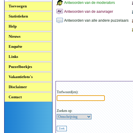
Antwoorden van de moderators
Toevoegen
Antwoorden van de aanvrager
Statistieken
Antwoorden van alle andere puzzelaars
Help
Nieuws
Enquête
Links
Puzzelboekjes
Vakantiefoto's
Disclaimer
Trefwoord(en):
Contact
Zoeken op: