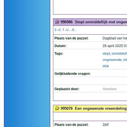
996986
Stopt onmiddellijk met ongewen
S.O.T.U..E.
Plaats van de puzzel:
Dagblad van he
Datum:
26 april 2025 0
Tags:
stopt
,
onmiddell
ongewenste
,
in
stuk
Gelijkluidende vragen:
Geplaatst door:
Anoniem
995078
Een ongewenste vreemdeling?
Plaats van de puzzel:
Zelf