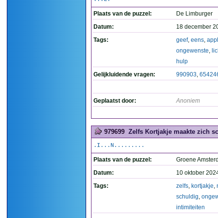
Plaats van de puzzel:
De Limburger
Datum:
18 december 2
Tags:
geef
,
eens
,
app
ongewenste
,
li
hulp
Gelijkluidende vragen:
990903
,
65424
Geplaatst door:
Anoniem
979699
Zelfs Kortjakje maakte zich s
.I...N.........
Plaats van de puzzel:
Groene Amste
Datum:
10 oktober 202
Tags:
zelfs
,
kortjakje
,
schuldig
,
ongew
intimiteiten