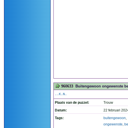
960633
Buitengewoon ongewenste bez
..K.N.
Plaats van de puzzel:
Trouw
Datum:
22 februari 202
Tags:
buitengewoon
,
ongewenste
,
be