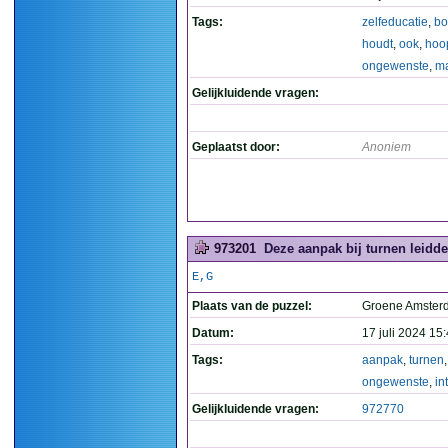
Tags:
zelfeducatie
,
bo
houdt
,
ook
,
hoo
ongewenste
,
ma
Gelijkluidende vragen:
Geplaatst door:
Anoniem
973201
Deze aanpak bij turnen leidde
E,G
Plaats van de puzzel:
Groene Amste
Datum:
17 juli 2024 15
Tags:
aanpak
,
turnen
ongewenste
,
in
Gelijkluidende vragen:
972770