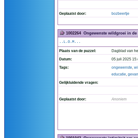
Geplaatst door:
bozbeertje
1002264
Ongewenste wildgroei in de 
..L.O.M...
Plaats van de puzzel:
Dagblad van he
Datum:
05 juli 2025 15
Tags:
ongewenste
,
wi
educatie
,
geva
Gelijkluidende vragen:
Geplaatst door:
Anoniem