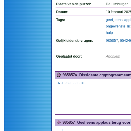
Plaats van de puzzel:
De Limburger
Datum:
10 februari 202
Tags:
geef
,
eens
,
app
ongewenste
,
li
hulp
Gelijkluidende vragen:
985857
,
65424
Geplaatst door:
Anoniem
985857a
Dissidente cryptogrammenma
.N.E.S.E..E.DE.
985857
Geef eens applaus terug voor
...L.