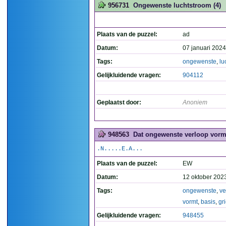
956731
Ongewenste luchtstroom (4)
Plaats van de puzzel:
ad
Datum:
07 januari 2024
Tags:
ongewenste
,
lu
Gelijkluidende vragen:
904112
Geplaatst door:
Anoniem
948563
Dat ongewenste verloop vormt 
.N.....E.A...
Plaats van de puzzel:
EW
Datum:
12 oktober 202
Tags:
ongewenste
,
ve
vormt
,
basis
,
gr
Gelijkluidende vragen:
948455