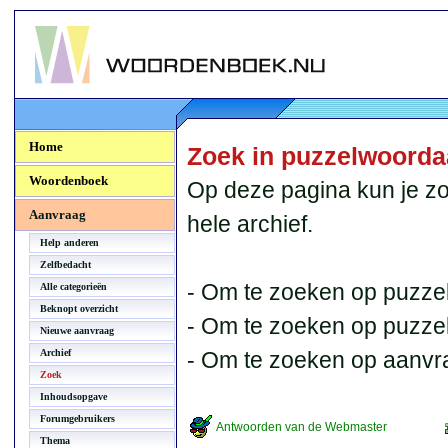
Woordenboek.NU
Home
Zoek in puzzelwoord
Woordenboek
Op deze pagina kun je zo
Aanvraag
hele archief.
Help anderen
Zelfbedacht
- Om te zoeken op puzzel
Alle categorieën
Beknopt overzicht
- Om te zoeken op puzzelb
Nieuwe aanvraag
Archief
- Om te zoeken op aanvr
Zoek
Inhoudsopgave
Forumgebruikers
Antwoorden van de Webmaster
Thema