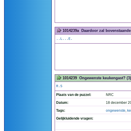
1014239a
Daardoor zal bovenstaande 
..L...E.
1014239
Ongewenste keukengast? (3)
R.S
Plaats van de puzzel:
NRC
Datum:
18 december 2
Tags:
ongewenste
,
ke
Gelijkluidende vragen: