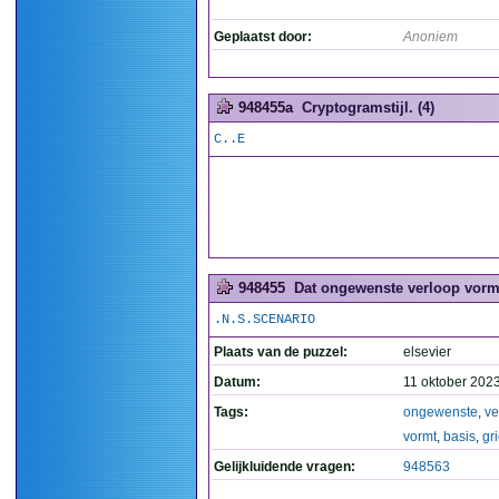
Geplaatst door:
Anoniem
948455a
Cryptogramstijl. (4)
C..E
948455
Dat ongewenste verloop vormt 
.N.S.SCENARIO
Plaats van de puzzel:
elsevier
Datum:
11 oktober 202
Tags:
ongewenste
,
ve
vormt
,
basis
,
gr
Gelijkluidende vragen:
948563