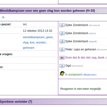
Wereldkampioen voor wie geen vlag kon worden gehesen (4+10)
..N.
e puzzel:
nrc
Epke Zonderland
(
Anoniem
)
12 oktober 2013 14:32
Epke Zonderland
(
edun
)
wereldkampioen
,
geen
,
Epke Zonderland
(
mijzelf
)
vlag
,
kon
,
worden
,
gehesen
Peter: caps en gehesen
(
Anonie
de vragen:
Dom dat ik dat niet zag, dank
(
Ggd
(
Anoniem
)
or:
Is aangepast
(
Moderator
)
Reageren is niet meer mogelijk.
Sportieve verleider (7)