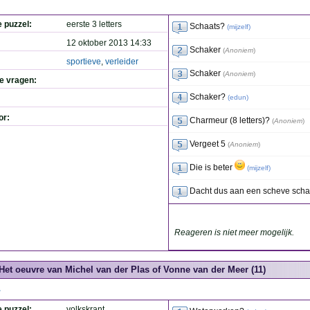
e puzzel:
eerste 3 letters
Schaats?
(
mijzelf
)
12 oktober 2013 14:33
Schaker
(
Anoniem
)
sportieve
,
verleider
Schaker
(
Anoniem
)
de vragen:
Schaker?
(
edun
)
or:
Charmeur (8 letters)?
(
Anoniem
)
Vergeet 5
(
Anoniem
)
Die is beter
(
mijzelf
)
Dacht dus aan een scheve schaa
Reageren is niet meer mogelijk.
Het oeuvre van Michel van der Plas of Vonne van der Meer (11)
.
e puzzel:
volkskrant