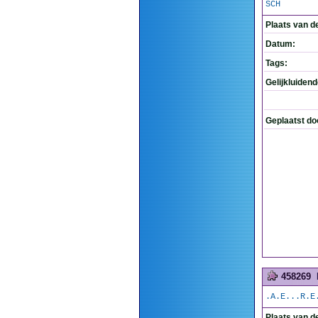
SCH
Plaats van d
Datum:
Tags:
Gelijkluiden
Geplaatst do
458269
.A.E...R.E
Plaats van d