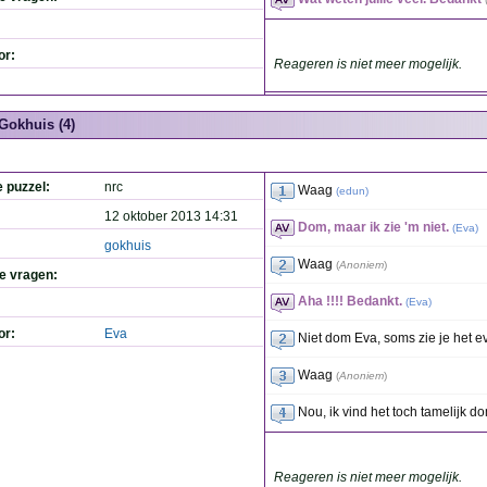
or:
Reageren is niet meer mogelijk.
Gokhuis (4)
e puzzel:
nrc
Waag
(
edun
)
12 oktober 2013 14:31
Dom, maar ik zie 'm niet.
(
Eva
)
gokhuis
Waag
(
Anoniem
)
de vragen:
Aha !!!! Bedankt.
(
Eva
)
or:
Eva
Niet dom Eva, soms zie je het e
Waag
(
Anoniem
)
Nou, ik vind het toch tamelijk do
Reageren is niet meer mogelijk.