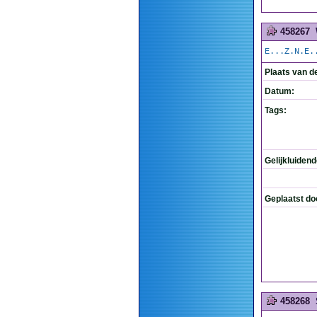
458267
E...Z.N.E.
Plaats van d
Datum:
Tags:
Gelijkluiden
Geplaatst do
458268