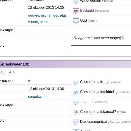
Waterwerken?
(
edun
)
12 oktober 2013 14:35
Bedankt
(
Anoniem
)
oeuvre
,
michel
,
der
,
plas
,
Ggd
(
edun
)
vonne
,
meer
de vragen:
Reageren is niet meer mogelijk.
or:
Spraakwater (18)
.E...A.L
e puzzel:
vk
Communicatie...
(
Anoniem
)
12 oktober 2013 14:36
Communicatiemiddel.
(
Anoniem
)
spraakwater
...kanaal
(
Anoniem
)
de vragen:
Communicatiekanaal?
(
edun
)
or:
Dus communicatiekanaal
(
Anoni