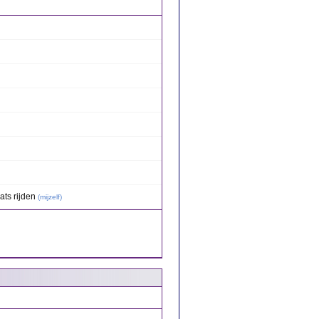
ts rijden
(
mijzelf
)