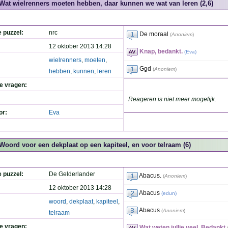
Wat wielrenners moeten hebben, daar kunnen we wat van leren (2,6)
e puzzel:
nrc
De moraal
(
Anoniem
)
12 oktober 2013 14:28
Knap, bedankt.
(
Eva
)
wielrenners
,
moeten
,
Ggd
(
Anoniem
)
hebben
,
kunnen
,
leren
de vragen:
Reageren is niet meer mogelijk.
or:
Eva
Woord voor een dekplaat op een kapiteel, en voor telraam (6)
e puzzel:
De Gelderlander
Abacus.
(
Anoniem
)
12 oktober 2013 14:28
Abacus
(
edun
)
woord
,
dekplaat
,
kapiteel
,
Abacus
(
Anoniem
)
telraam
de vragen:
Wat weten jullie veel. Bedankt