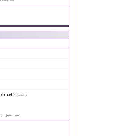
ven niet
(
Anoniem
)
m...
(
Anoniem
)