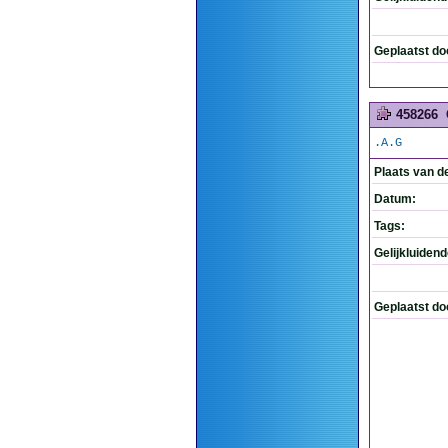
Geplaatst do
458266
.A.G
Plaats van d
Datum:
Tags:
Gelijkluiden
Geplaatst do