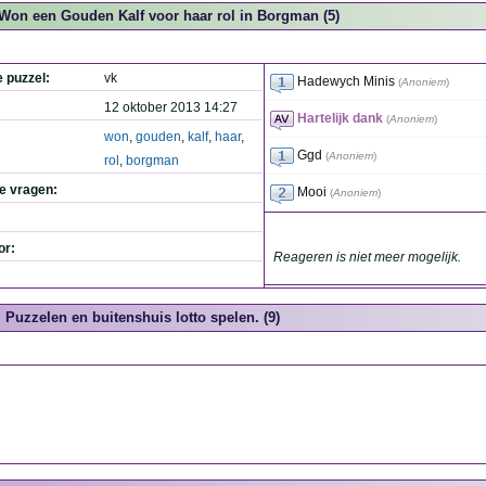
Won een Gouden Kalf voor haar rol in Borgman (5)
e puzzel:
vk
Hadewych Minis
(
Anoniem
)
12 oktober 2013 14:27
Hartelijk dank
(
Anoniem
)
won
,
gouden
,
kalf
,
haar
,
Ggd
(
Anoniem
)
rol
,
borgman
de vragen:
Mooi
(
Anoniem
)
or:
Reageren is niet meer mogelijk.
Puzzelen en buitenshuis lotto spelen. (9)