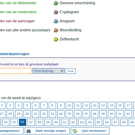
den van de Webmaster
Gewone omschrijving
en van de moderators
Cryptogram
en van de aanvrager
Anagram
en van alle andere puzzelaars
Woordketting
Zelfbedacht
elwoordaanvragen
fwoord in en kies de gewenste zoekplaats:
 om de week te wijzigen)
2
3
4
5
6
7
8
9
10
11
12
13
14
15
16
17
27
28
29
30
31
32
33
34
35
36
37
38
39
40
41
42
56
54
55
57
58
59
60
61
62
63
64
65
66
67
68
69
ryptogrammen
Zoek overige vragen
Lijst vernieuwen