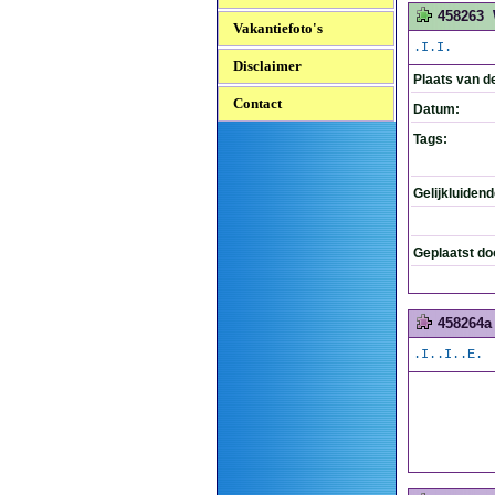
458263
Vakantiefoto's
.I.I.
Disclaimer
Plaats van d
Contact
Datum:
Tags:
Gelijkluiden
Geplaatst do
458264a
.I..I..E.