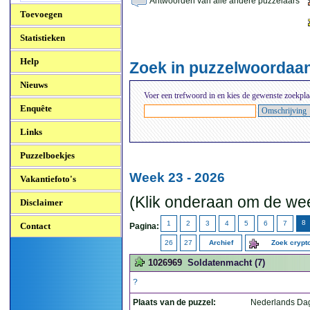
Antwoorden van alle andere puzzelaars
Toevoegen
Statistieken
Help
Zoek in puzzelwoordaa
Nieuws
Voer een trefwoord in en kies de gewenste zoekpla
Enquête
Links
Puzzelboekjes
Week 23 - 2026
Vakantiefoto's
(Klik onderaan om de wee
Disclaimer
8
1
2
3
4
5
6
7
Contact
Pagina:
26
27
Archief
Zoek cryp
1026969
Soldatenmacht (7)
?
Plaats van de puzzel:
Nederlands Da