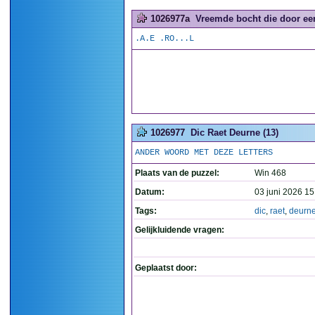
1026977a
Vreemde bocht die door een
.A.E .RO...L
1026977
Dic Raet Deurne (13)
ANDER WOORD MET DEZE LETTERS
Plaats van de puzzel:
Win 468
Datum:
03 juni 2026 15
Tags:
dic
,
raet
,
deurn
Gelijkluidende vragen:
Geplaatst door: