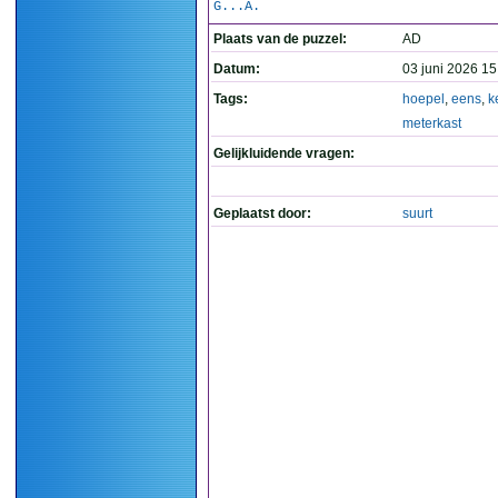
G...A.
Plaats van de puzzel:
AD
Datum:
03 juni 2026 15
Tags:
hoepel
,
eens
,
k
meterkast
Gelijkluidende vragen:
Geplaatst door:
suurt