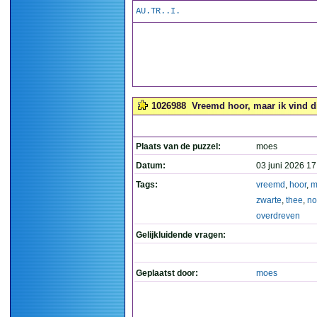
AU.TR..I.
1026988
Vreemd hoor, maar ik vind di
Plaats van de puzzel:
moes
Datum:
03 juni 2026 17
Tags:
vreemd
,
hoor
,
m
zwarte
,
thee
,
no
overdreven
Gelijkluidende vragen:
Geplaatst door:
moes