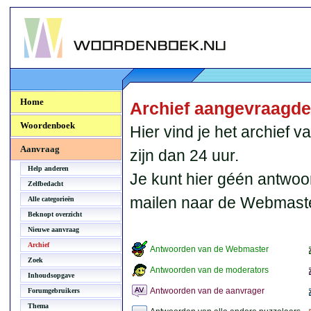
Woordenboek.NU
Home
Archief aangevraagd
Woordenboek
Hier vind je het archief
Aanvraag
zijn dan 24 uur.
Help anderen
Je kunt hier géén antwoo
Zelfbedacht
mailen naar de Webmaste
Alle categorieën
Beknopt overzicht
Nieuwe aanvraag
Archief
Antwoorden van de Webmaster
Zoek
Antwoorden van de moderators
Inhoudsopgave
Antwoorden van de aanvrager
Forumgebruikers
Thema