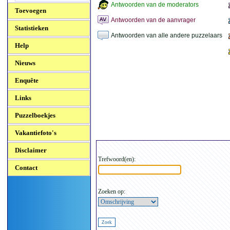
Antwoorden van de moderators
Toevoegen
Antwoorden van de aanvrager
Statistieken
Antwoorden van alle andere puzzelaars
Help
Nieuws
Enquête
Links
Puzzelboekjes
Vakantiefoto's
Disclaimer
Trefwoord(en):
Contact
Zoeken op: