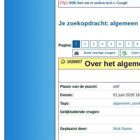
(Tip!)
Klik hier om te zoeken m.b.v. Google
Je zoekopdracht: algemeen 
1
2
3
4
5
6
7
8
Pagina:
Zoek overige vragen
Lijst
1026857
Over het algeme
Plaats van de puzzel:
zelf
Datum:
01 juni 2026 16
Tags:
algemeen
,
posi
Gelijkluidende vragen:
Geplaatst door:
Nick Name