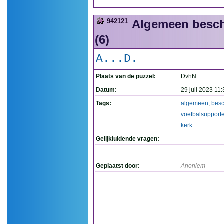
942121
Algemeen bescha
(6)
A...D.
Plaats van de puzzel:
DvhN
Datum:
29 juli 2023 11
Tags:
algemeen
,
bes
voetbalsupport
kerk
Gelijkluidende vragen:
Geplaatst door:
Anoniem