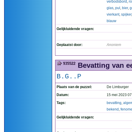
verbodsbord
,
r
glas
,
pul
,
bier
,
g
vierkant
,
spijker
blauw
Gelijkluidende vragen:
Geplaatst door:
Anoniem
935522
Bevatting van e
B.G..P
Plaats van de puzzel:
De Limburger
Datum:
15 mei 2023 07
Tags:
bevatting
,
alge
bekend
,
fenom
Gelijkluidende vragen: