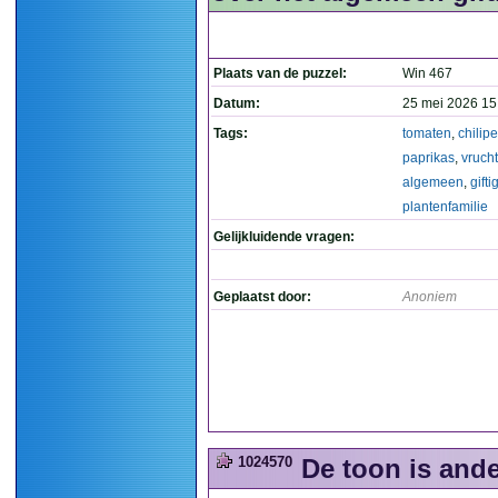
Plaats van de puzzel:
Win 467
Datum:
25 mei 2026 15
Tags:
tomaten
,
chilip
paprikas
,
vruch
algemeen
,
gifti
plantenfamilie
Gelijkluidende vragen:
Geplaatst door:
Anoniem
1024570
De toon is and