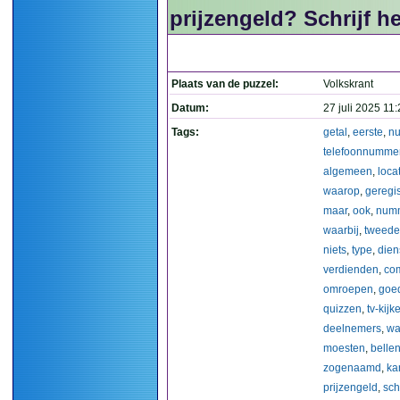
prijzengeld? Schrijf he
Plaats van de puzzel:
Volkskrant
Datum:
27 juli 2025 11
Tags:
getal
,
eerste
,
nu
telefoonnumme
algemeen
,
loca
waarop
,
geregi
maar
,
ook
,
num
waarbij
,
tweede
niets
,
type
,
dien
verdienden
,
co
omroepen
,
goe
quizzen
,
tv-kijk
deelnemers
,
wa
moesten
,
belle
zogenaamd
,
ka
prijzengeld
,
schr