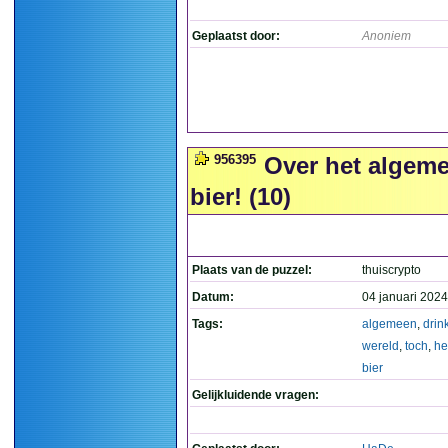
Geplaatst door:
Anoniem
956395
Over het algeme
bier! (10)
Plaats van de puzzel:
thuiscrypto
Datum:
04 januari 2024
Tags:
algemeen
,
drink
wereld
,
toch
,
he
bier
Gelijkluidende vragen: