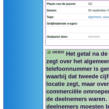
Plaats van de puzzel:
AD
Datum:
06 september 2
Tags:
algemeen
,
aan
Gelijkluidende vragen:
Geplaatst door:
Anoniem
1003810
Het getal na de
zegt over het algemeen
telefoonnummer is ger
waarbij dat tweede cij
locatie zegt, maar ove
commerciële omroepen 
de deelnemers waren. W
deelnemers moesten b