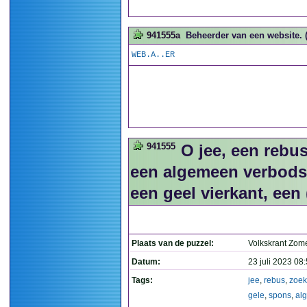
941555a
Beheerder van een website. (
WEB.A..ER
941555
O jee, een rebu
een algemeen verbodsbo
een geel vierkant, een 
Plaats van de puzzel:
Volkskrant Zom
Datum:
23 juli 2023 08
Tags:
jee
,
rebus
,
zoe
gele
,
spons
,
al