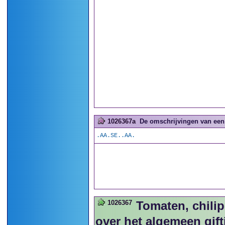
1026367a
De omschrijvingen van een
.AA.SE..AA.
1026367
Tomaten, chilip
over het algemeen gift