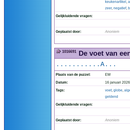
keukenartikel
,
a
zeer
,
negatief
,
b
Gelijkluidende vragen:
Geplaatst door:
Anoniem
1016691
De voet van ee
...........A...
Plaats van de puzzel:
EW
Datum:
16 januari 2026
Tags:
voet
,
globe
,
al
geldend
Gelijkluidende vragen:
Geplaatst door:
Anoniem