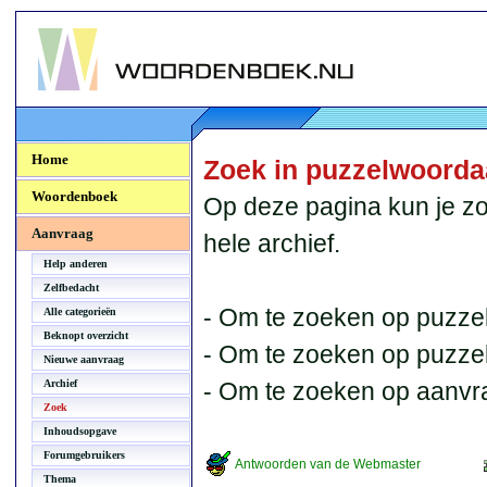
Woordenboek.NU
Home
Zoek in puzzelwoord
Woordenboek
Op deze pagina kun je zo
Aanvraag
hele archief.
Help anderen
Zelfbedacht
- Om te zoeken op puzzel
Alle categorieën
Beknopt overzicht
- Om te zoeken op puzzelb
Nieuwe aanvraag
Archief
- Om te zoeken op aanvr
Zoek
Inhoudsopgave
Forumgebruikers
Antwoorden van de Webmaster
Thema