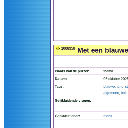
1008958
Met een blauwe 
Plaats van de puzzel:
thema
Datum:
06 oktober 202
Tags:
blauwe
,
tong
,
s
algemeen
,
bek
Gelijkluidende vragen:
Geplaatst door:
moes