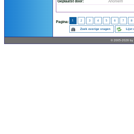
Geplaatst door:
Anoniem
1
2
3
4
5
6
7
8
Pagina:
Zoek overige vragen
Lijst
© 2005-2026 by 