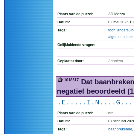
Plaats van de puzzel:
AD Mezza
Datum:
02 mei 2026 10
Tags:
toon
,
anders
,
in
algemeen
,
bek
Gelijkluidende vragen:
Geplaatst door:
Anoniem
1018317
Dat baanbreken
negatief beoordeeld (
.E.....I.N....G...
Plaats van de puzzel:
nrc
Datum:
07 februari 202
Tags:
baanbrekende
,