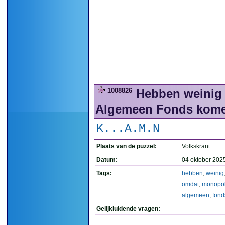
1008826
Hebben weinig 
Algemeen Fonds komen
K...A.M.N
Plaats van de puzzel:
Volkskrant
Datum:
04 oktober 202
Tags:
hebben
,
weinig
omdat
,
monopo
algemeen
,
fond
Gelijkluidende vragen: