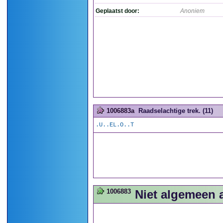
Geplaatst door:
Anoniem
1006883a
Raadselachtige trek. (11)
.U..EL.O..T
1006883
Niet algemeen 