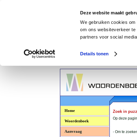
Deze website maakt gebru
We gebruiken cookies om c
om ons websiteverkeer te 
partners voor social media
Details tonen
Woordenboek.NU
Home
Zoek in puz
Op deze pagina
Woordenboek
Aanvraag
- Om te zoeken