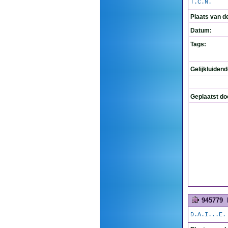
T.C.N.
Plaats van d
Datum:
Tags:
Gelijkluiden
Geplaatst do
945779
D.A.I...E.