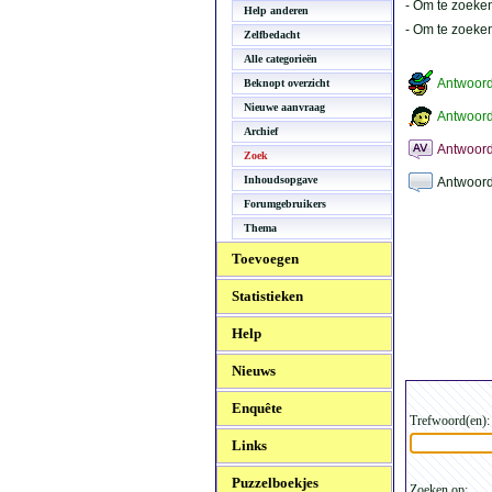
- Om te zoeken
Help anderen
- Om te zoeke
Zelfbedacht
Alle categorieën
Antwoor
Beknopt overzicht
Nieuwe aanvraag
Antwoord
Archief
Antwoord
Zoek
Inhoudsopgave
Antwoord
Forumgebruikers
Thema
Toevoegen
Statistieken
Help
Nieuws
Enquête
Trefwoord(en):
Links
Puzzelboekjes
Zoeken op: