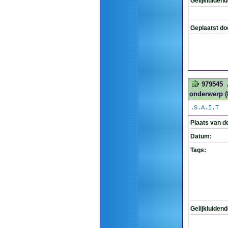
Gelijkluiden
Geplaatst do
979545
onderwerp (
.S.A.I.T
Plaats van d
Datum:
Tags:
Gelijkluiden