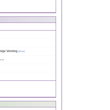
nnige Vorming
(
Esta
)
iem
)