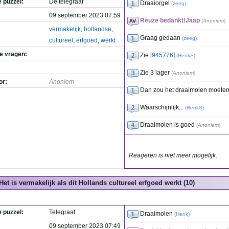
e puzzel:
De telegraaf
Draaiorgel
(
zeeg
)
09 september 2023 07:59
Reuze bedankt!Jaap
(
Anoniem
)
vermakelijk
,
hollandse
,
Graag gedaan
(
zeeg
)
cultureel
,
erfgoed
,
werkt
de vragen:
Zie
[945776]
(
HenkS
)
Zie 3 lager
(
Anoniem
)
or:
Anoniem
Dan zou het draaimolen moeten 
Waarschijnlijk...
(
HenkS
)
Draaimolen is goed
(
Anoniem
)
Reageren is niet meer mogelijk.
Het is vermakelijk als dit Hollands cultureel erfgoed werkt (10)
e puzzel:
Telegraaf
Draaimolen
(
Henk
)
09 september 2023 07:49