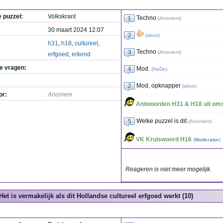
e puzzel:
Volkskrant
Techno
(
Anoniem
)
30 maart 2024 12:07
(
akoe
)
h31
,
h18
,
cultureel
,
Techno
(
Anoniem
)
erfgoed
,
erkend
de vragen:
Mod.
(
HaDe
)
Mod, opknapper
(
akoe
)
or:
Anoniem
Antwoorden H31 & H18 uit oms
Welke puzzel is dit
(
Anoniem
)
VK Kruiswoord H16
(
Moderator
)
Reageren is niet meer mogelijk.
Het is vermakelijk als dit Hollandse cultureel erfgoed werkt (10)