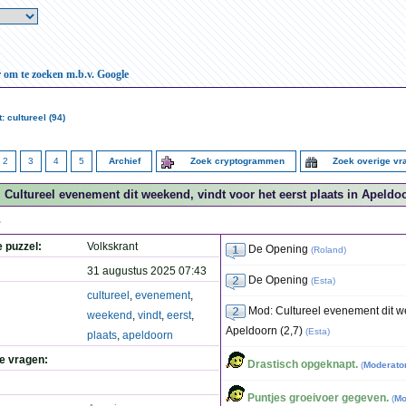
r om te zoeken m.b.v. Google
 cultureel (94)
2
3
4
5
Archief
Zoek cryptogrammen
Zoek overige v
Cultureel evenement dit weekend, vindt voor het eerst plaats in Apeldoo
.
e puzzel:
Volkskrant
De Opening
(
Roland
)
31 augustus 2025 07:43
De Opening
(
Esta
)
cultureel
,
evenement
,
Mod: Cultureel evenement dit we
weekend
,
vindt
,
eerst
,
Apeldoorn (2,7)
(
Esta
)
plaats
,
apeldoorn
de vragen:
Drastisch opgeknapt.
(
Moderato
Puntjes groeivoer gegeven.
(
Mo