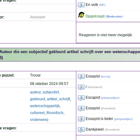
de vragen:
En volk
(
NP
)
Opgeknapt
(
Moderator
)
or:
Anoniem
Reageren is niet meer mogelijk.
Auteur die een subjectief gekleurd artikel schrijft over een wetenschappeli
8)
e puzzel:
Trouw
Essayist
(
lecoq
)
08 oktober 2024 09:57
/
(
Anoniem
)
auteur
,
subjectief
,
Escapist
(
pietpaaltjes
)
gekleurd
,
artikel
,
schrijft
,
wetenschappelijk
,
Essayist
(
Anoniem
)
cultureel
,
filosofisch
,
Essayist is beter
(
pietpaaltjes
)
onderwerp
de vragen:
Dankjewel
(
Anoniem
)