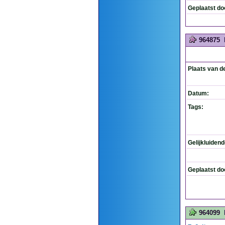
Geplaatst do
964875
Plaats van d
Datum:
Tags:
Gelijkluiden
Geplaatst do
964099