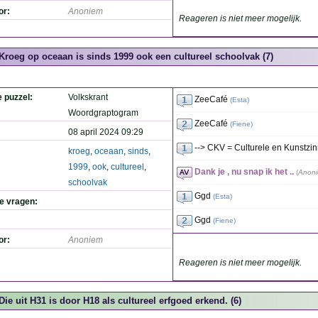
or:
Anoniem
Reageren is niet meer mogelijk.
Kroeg op oceaan is sinds 1999 ook een cultureel schoolvak (7)
e puzzel:
Volkskrant
ZeeCafé
(
Esta
)
Woordgraptogram
ZeeCafé
(
Fiene
)
08 april 2024 09:29
--> CKV = Culturele en Kunstzi
kroeg
,
oceaan
,
sinds
,
1999
,
ook
,
cultureel
,
Dank je , nu snap ik het ..
(
Anon
schoolvak
Ggd
(
Esta
)
de vragen:
Ggd
(
Fiene
)
or:
Anoniem
Reageren is niet meer mogelijk.
Die uit H31 is door H18 als cultureel erfgoed erkend. (6)