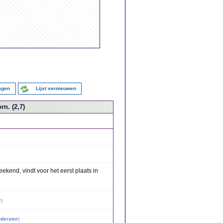
ragen
Lijst vernieuwen
rn. (2,7)
ekend, vindt voor het eerst plaats in
r
)
derator
)