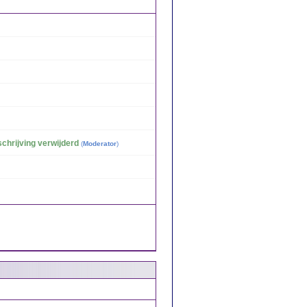
chrijving verwijderd
(
Moderator
)