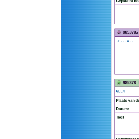
Geplaatst do
985378a
.E...A..
985378
GEEN
Plaats van d
Datum:
Tags: