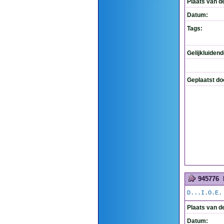
Plaats van d
Datum:
Tags:
Gelijkluiden
Geplaatst do
945776
D...I.O.E.
Plaats van d
Datum: