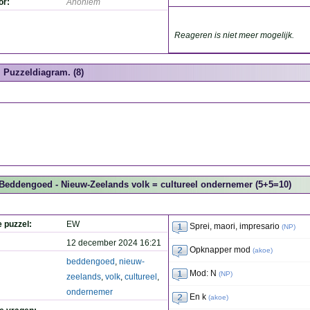
or:
Anoniem
Reageren is niet meer mogelijk.
Puzzeldiagram. (8)
Beddengoed - Nieuw-Zeelands volk = cultureel ondernemer (5+5=10)
e puzzel:
EW
Sprei, maori, impresario
(
NP
)
12 december 2024 16:21
Opknapper mod
(
akoe
)
beddengoed
,
nieuw-
Mod: N
(
NP
)
zeelands
,
volk
,
cultureel
,
ondernemer
En k
(
akoe
)