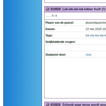
810828
Lek-lek-lek-lek-lekker fruit! (7)
....R.N
Plaats van de puzzel:
plusontspannin
Datum:
22 mei 2020 16
Tags:
lek-lek-lek-lek-
Gelijkluidende vragen:
Geplaatst door:
roos
810826
Schonk waar terug wordt ges