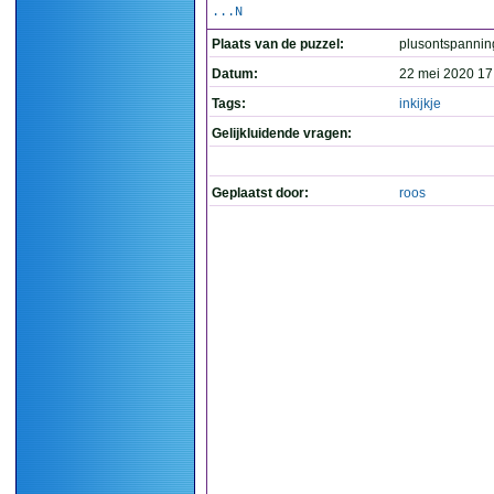
...N
Plaats van de puzzel:
plusontspannin
Datum:
22 mei 2020 17
Tags:
inkijkje
Gelijkluidende vragen:
Geplaatst door:
roos