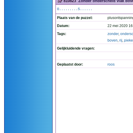
810823
Zonder onderscheid vlak boven
O.........S......
Plaats van de puzzel:
plusontspannin
Datum:
22 mei 2020 16
Tags:
zonder
,
onders
boven
,
rij
,
piek
Gelijkluidende vragen:
Geplaatst door:
roos