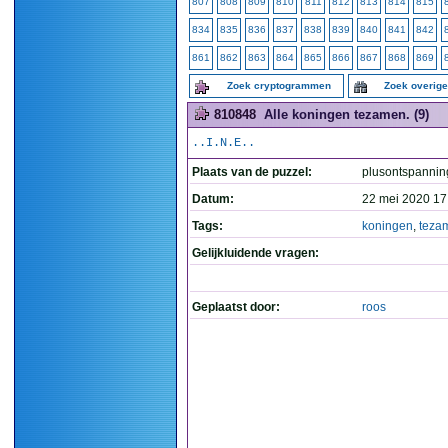
807
808
809
810
811
812
813
814
815
834
835
836
837
838
839
840
841
842
861
862
863
864
865
866
867
868
869
Zoek cryptogrammen
Zoek overig
810848
Alle koningen tezamen. (9)
..I.N.E..
Plaats van de puzzel:
plusontspannin
Datum:
22 mei 2020 17
Tags:
koningen
,
teza
Gelijkluidende vragen:
Geplaatst door:
roos