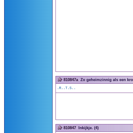
810847a
Zo geheimzinnig als een kro
.R..T.S..
810847
Inkijkje. (4)