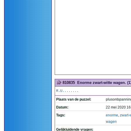
810835
Enorme zwart-witte wagen. (1
R.U........
Plaats van de puzzel:
plusontspannin
Datum:
22 mei 2020 16
Tags:
enorme
,
zwart-w
wagen
Gelijkluidende vragen: