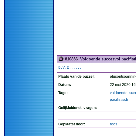
810836
Voldoende succesvol pacifisti
B.V.E......
Plaats van de puzzel:
plusontspannin
Datum:
22 mei 2020 16
Tags:
voldoende
,
suc
pacifistisch
Gelijkluidende vragen:
Geplaatst door:
roos