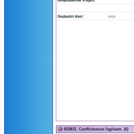
Gelijkluidende vragen:
Geplaatst door:
roos
810831
Conflictueuze ligplaats. (6)