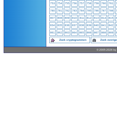
753
754
755
756
757
758
759
760
761
780
781
782
783
784
785
786
787
788
807
808
809
810
811
812
813
814
815
834
835
836
837
838
839
840
841
842
861
862
863
864
865
866
867
868
869
Zoek cryptogrammen
Zoek overig
© 2005-2026 by 