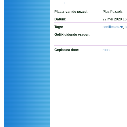
.....H
Plaats van de puzzel:
Plus Puzzels
Datum:
22 mei 2020 16
Tags:
conflictueuze
,
l
Gelijkluidende vragen:
Geplaatst door:
roos