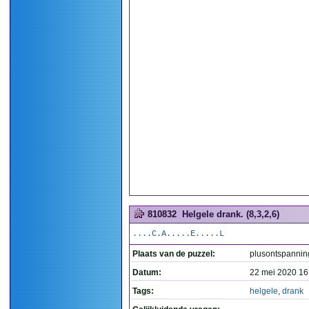
810832
Helgele drank. (8,3,2,6)
....C.A.....E.....L
Plaats van de puzzel:
plusontspannin
Datum:
22 mei 2020 16
Tags:
helgele
,
drank