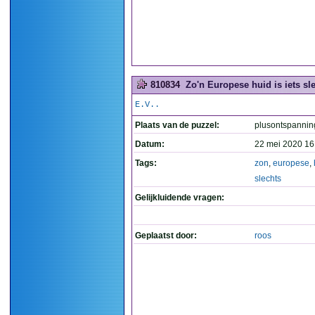
810834
Zo'n Europese huid is iets sle
E.V..
Plaats van de puzzel:
plusontspannin
Datum:
22 mei 2020 16
Tags:
zon
,
europese
,
slechts
Gelijkluidende vragen:
Geplaatst door:
roos