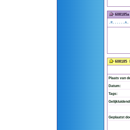
608185a
.R......A.
608185
Plaats van d
Datum:
Tags:
Gelijkluiden
Geplaatst do