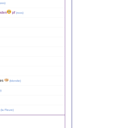
zes
)
nden
pf
(
roos
)
zes
(
blondie
)
w
)
(
la Fleure
)