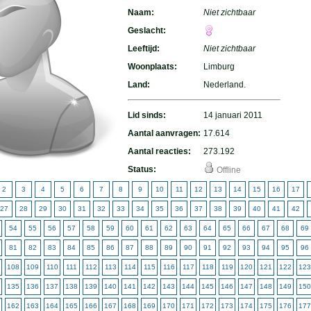
Naam:
Niet zichtbaar
Geslacht:
Leeftijd:
Niet zichtbaar
Woonplaats:
Limburg
Land:
Nederland.
Lid sinds:
14 januari 2011
Aantal aanvragen:
17.614
Aantal reacties:
273.192
Status:
Offline
2
3
4
5
6
7
8
9
10
11
12
13
14
15
16
17
27
28
29
30
31
32
33
34
35
36
37
38
39
40
41
42
54
55
56
57
58
59
60
61
62
63
64
65
66
67
68
69
81
82
83
84
85
86
87
88
89
90
91
92
93
94
95
96
108
109
110
111
112
113
114
115
116
117
118
119
120
121
122
123
135
136
137
138
139
140
141
142
143
144
145
146
147
148
149
150
162
163
164
165
166
167
168
169
170
171
172
173
174
175
176
177