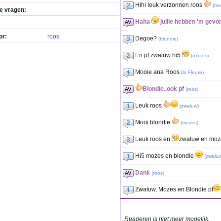
Hihi leuk verzonnen roos
(
mo
de vragen:
Haha
jullie hebben 'm gevo
or:
roos
Degoe?
(
blondie
)
En pf zwaluw hi5
(
mozes
)
Mooie ana Roos
(
la Fleure
)
Blondie..ook pf
(
roos
)
Leuk roos
(
zwaluw
)
Mooi blondie
(
mozes
)
Leuk roos en
zwaluw en mo
Hi5 mozes en blondie
(
zwalu
Dank
(
roos
)
Zwaluw, Mozes en Blondie pf
Reageren is niet meer mogelijk.