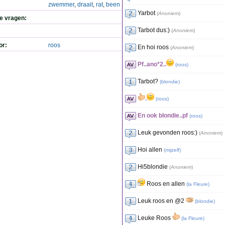
zwemmer
,
draait
,
rat
,
been
Yarbot
(
Anoniem
)
de vragen:
Tarbot dus:)
(
Anoniem
)
or:
roos
En hoi roos
(
Anoniem
)
Pf..ano*2..
(
roos
)
Tarbot?
(
blondie
)
.
(
roos
)
En ook blondie..pf
(
roos
)
Leuk gevonden roos:)
(
Anoniem
)
Hoi allen
(
mijzelf
)
Hi5blondie
(
Anoniem
)
Roos en allen
(
la Fleure
)
Leuk roos en @2
(
blondie
)
Leuke Roos
(
la Fleure
)