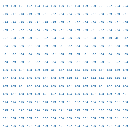
189
190
191
192
193
194
195
196
197
198
199
200
201
202
203
204
216
217
218
219
220
221
222
223
224
225
226
227
228
229
230
231
243
244
245
246
247
248
249
250
251
252
253
254
255
256
257
258
270
271
272
273
274
275
276
277
278
279
280
281
282
283
284
285
297
298
299
300
301
302
303
304
305
306
307
308
309
310
311
312
324
325
326
327
328
329
330
331
332
333
334
335
336
337
338
339
351
352
353
354
355
356
357
358
359
360
361
362
363
364
365
366
378
379
380
381
382
383
384
385
386
387
388
389
390
391
392
393
405
406
407
408
409
410
411
412
413
414
415
416
417
418
419
420
432
433
434
435
436
437
438
439
440
441
442
443
444
445
446
447
459
460
461
462
463
464
465
466
467
468
469
470
471
472
473
474
486
487
488
489
490
491
492
493
494
495
496
497
498
499
500
501
513
514
515
516
517
518
519
520
521
522
523
524
525
526
527
528
540
541
542
543
544
545
546
547
548
549
550
551
552
553
554
555
567
568
569
570
571
572
573
574
575
576
577
578
579
580
581
582
594
595
596
597
598
599
600
601
602
603
604
605
606
607
608
609