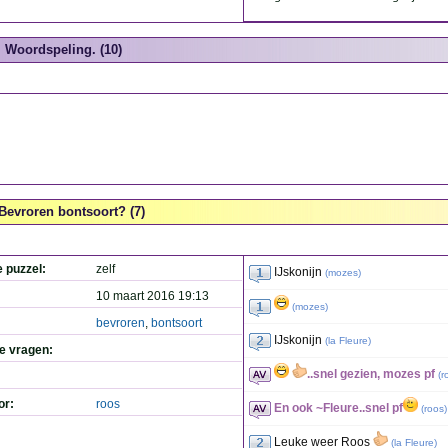
Woordspeling. (10)
Bevroren bontsoort? (7)
e puzzel:
zelf
IJskonijn
(
mozes
)
10 maart 2016 19:13
(
mozes
)
bevroren
,
bontsoort
IJskonijn
(
la Fleure
)
de vragen:
..snel gezien, mozes pf
(
r
or:
roos
En ook ~Fleure..snel pf
(
roos
)
Leuke weer Roos
(
la Fleure
)