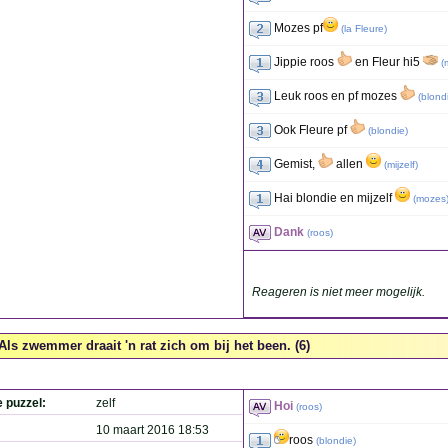
Mozes pf
(
la Fleure
)
Jippie roos
en Fleur hi5
(
Leuk roos en pf mozes
(
blond
Ook Fleure pf
(
blondie
)
Gemist,
allen
(
mijzelf
)
Hai blondie en mijzelf
(
mozes
Dank
(
roos
)
Reageren is niet meer mogelijk.
Als zwemmer draait 'n rat zich om bij het been. (6)
e puzzel:
zelf
Hoi
(
roos
)
10 maart 2016 18:53
roos
(
blondie
)