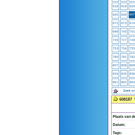
618
619
620
647
645
646
672
673
674
699
700
701
726
727
728
753
754
755
780
781
782
807
808
809
834
835
836
861
862
863
Zoek c
608187
Plaats van d
Datum:
Tags: