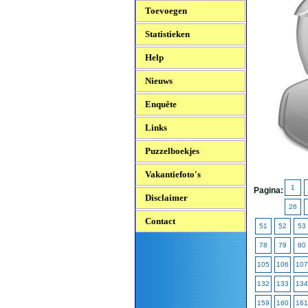
Toevoegen
Statistieken
Help
Nieuws
Enquête
Links
Puzzelboekjes
Vakantiefoto's
1
Pagina:
Disclaimer
26
Contact
51
52
53
78
79
80
105
106
107
132
133
134
159
160
161