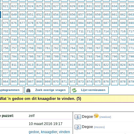
621
622
623
624
625
626
627
628
629
630
631
632
633
634
635
636
648
649
650
651
652
653
654
655
656
657
658
659
660
661
662
663
675
676
677
678
679
680
681
682
683
684
685
686
687
688
689
690
702
703
704
705
706
707
708
709
710
711
712
713
714
715
716
717
729
730
731
732
733
734
735
736
737
738
739
740
741
742
743
744
756
757
758
759
760
761
762
763
764
765
766
767
768
769
770
771
783
784
785
786
787
788
789
790
791
792
793
794
795
796
797
798
810
811
812
813
814
815
816
817
818
819
820
821
822
823
824
825
837
838
839
840
841
842
843
844
845
846
847
848
849
850
851
852
864
865
866
867
868
869
870
871
872
873
874
875
876
877
878
879
ryptogrammen
Zoek overige vragen
Lijst vernieuwen
Wat 'n gedoe om dit knaagdier te vinden. (5)
e puzzel:
zelf
Degoe
(
zwaluw
)
10 maart 2016 19:17
Degoe
(
mozes
)
gedoe
,
knaagdier
,
vinden