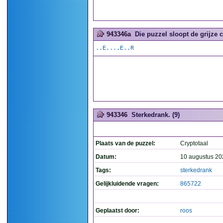
943346a
Die puzzel sloopt de grijze ce
..E....E..R
943346
Sterkedrank. (9)
Plaats van de puzzel:
Cryptotaal
Datum:
10 augustus 20
Tags:
sterkedrank
Gelijkluidende vragen:
865722
Geplaatst door:
roos