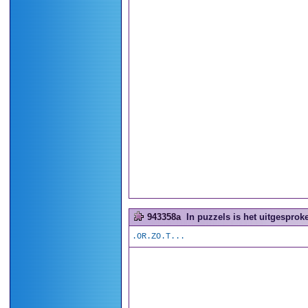
943358a
In puzzels is het uitgesproke
.OR.ZO.T...