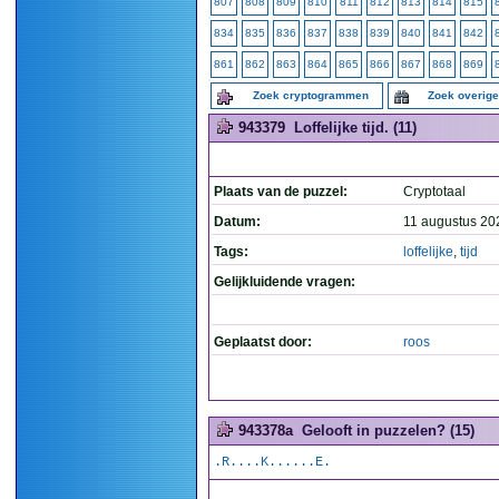
807
808
809
810
811
812
813
814
815
834
835
836
837
838
839
840
841
842
861
862
863
864
865
866
867
868
869
Zoek cryptogrammen
Zoek overig
943379
Loffelijke tijd. (11)
Plaats van de puzzel:
Cryptotaal
Datum:
11 augustus 20
Tags:
loffelijke
,
tijd
Gelijkluidende vragen:
Geplaatst door:
roos
943378a
Gelooft in puzzelen? (15)
.R....K......E.