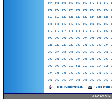
564
565
566
567
568
569
570
571
572
591
592
593
594
595
596
597
598
599
618
619
620
621
622
623
624
625
626
645
646
647
648
649
650
651
652
653
672
673
674
675
676
677
678
679
680
699
700
701
702
703
704
705
706
707
726
727
728
729
730
731
732
733
734
753
754
755
756
757
758
759
760
761
780
781
782
783
784
785
786
787
788
807
808
809
810
811
812
813
814
815
834
835
836
837
838
839
840
841
842
861
862
863
864
865
866
867
868
869
Zoek cryptogrammen
Zoek overig
© 2005-2026 by 