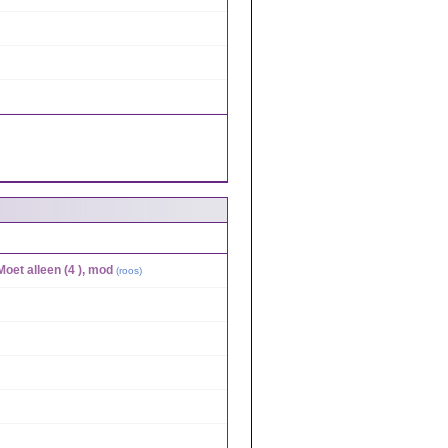
Moet alleen (4 ), mod
(
roos
)