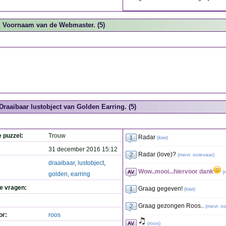
Voornaam van de Webmaster. (5)
Draaibaar lustobject van Golden Earring. (5)
e puzzel:
Trouw
Radar
(
kiwi
)
31 december 2016 15:12
Radar (love)?
(
mevr. ooievaar
)
draaibaar
,
lustobject
,
Wow..mooi...hiervoor dank
(
golden
,
earring
de vragen:
Graag gegeven!
(
kiwi
)
Graag gezongen Roos..
(
mevr. o
or:
roos
(
roos
)