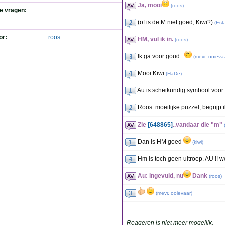
Ja, mooi
(
roos
)
de vragen:
(of is de M niet goed, Kiwi?)
(
Est
or:
roos
HM, vul ik in.
(
roos
)
Ik ga voor goud..
(
mevr. ooieva
Mooi Kiwi
(
HaDe
)
Au is scheikundig symbool voor 
Roos: moeilijke puzzel, begrijp 
Zie
[648865]
..vandaar die "m"
Dan is HM goed
(
kiwi
)
Hm is toch geen uitroep. AU !! we
Au: ingevuld, nu
Dank
(
roos
)
(
mevr. ooievaar
)
Reageren is niet meer mogelijk.