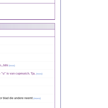
...hihi
(
roos
)
 "u" is van cupmatch. Tja.
(
roos
)
voor blad die andere neemt
(
moes
)