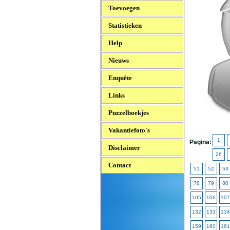
Toevoegen
Statistieken
Help
Nieuws
Enquête
Links
Puzzelboekjes
Vakantiefoto's
1
Pagina:
Disclaimer
26
Contact
51
52
53
78
79
80
105
106
107
132
133
134
159
160
161