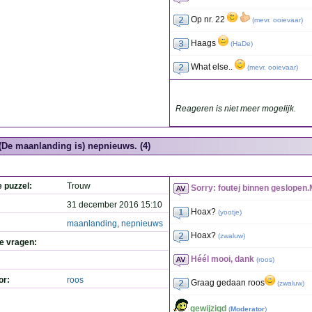
Op nr. 22
(
mevr. ooievaar
)
Haags
(
HaDe
)
What else..
(
mevr. ooievaar
)
Reageren is niet meer mogelijk.
(De maanlanding is) nepnieuws. (4)
e puzzel:
Trouw
Sorry: foutej binnen geslopen.
31 december 2016 15:10
Hoax?
(
yootje
)
maanlanding
,
nepnieuws
Hoax?
(
zwaluw
)
de vragen:
Héél mooi, dank
(
roos
)
or:
roos
Graag gedaan roos
(
zwaluw
)
gewijzigd
(
Moderator
)