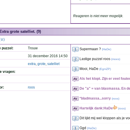
Reageren is niet meer mogelijk.
Extra grote satelliet. (9)
(U)
e puzzel:
Trouw
Supermaan ?
(
HaDe
)
31 december 2016 14:50
Lastige puzzel roos
(
moes
)
extra
,
grote
,
satelliet
Mooi, HaDe
(
EgniZP
)
de vragen:
Als het klopt. Zijn er veel fouten
or:
roos
De "a" = van blasmassa. En de
*bladmassa...sorry
(
roos
)
Hartelijk dank:HaDe
(
roos
)
Dit lijkt mij wel kloppen als je 
Ggd
(
HaDe
)