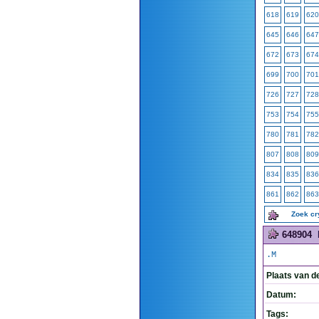
618
619
620
645
646
647
672
673
674
699
700
701
726
727
728
753
754
755
780
781
782
807
808
809
834
835
836
861
862
863
Zoek c
648904
.M
Plaats van d
Datum:
Tags: