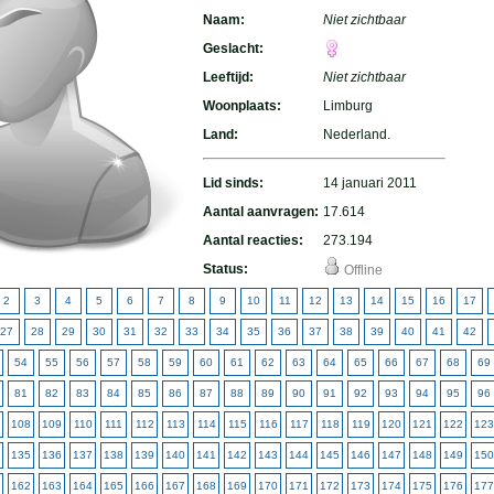
Naam:
Niet zichtbaar
Geslacht:
Leeftijd:
Niet zichtbaar
Woonplaats:
Limburg
Land:
Nederland.
Lid sinds:
14 januari 2011
Aantal aanvragen:
17.614
Aantal reacties:
273.194
Status:
Offline
2
3
4
5
6
7
8
9
10
11
12
13
14
15
16
17
27
28
29
30
31
32
33
34
35
36
37
38
39
40
41
42
54
55
56
57
58
59
60
61
62
63
64
65
66
67
68
69
81
82
83
84
85
86
87
88
89
90
91
92
93
94
95
96
108
109
110
111
112
113
114
115
116
117
118
119
120
121
122
123
135
136
137
138
139
140
141
142
143
144
145
146
147
148
149
150
162
163
164
165
166
167
168
169
170
171
172
173
174
175
176
177