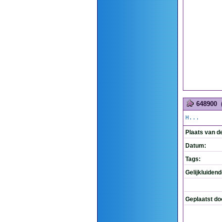
648900
H...
Plaats van d
Datum:
Tags:
Gelijkluiden
Geplaatst do