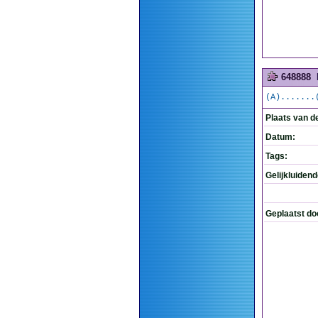
648888
(A).......
Plaats van d
Datum:
Tags:
Gelijkluiden
Geplaatst do