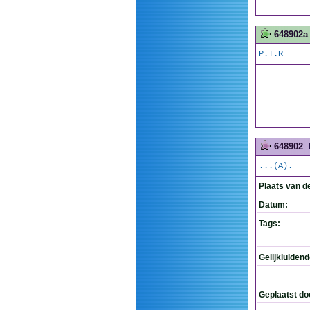
648902a
P.T.R
648902
...(A).
Plaats van d
Datum:
Tags:
Gelijkluiden
Geplaatst do