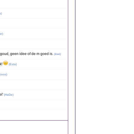
a
)
ar
)
goud, geen idee of de m goed is.
(
kiwi
)
ik!
(
Esta
)
(
roos
)
l'
(
HaDe
)