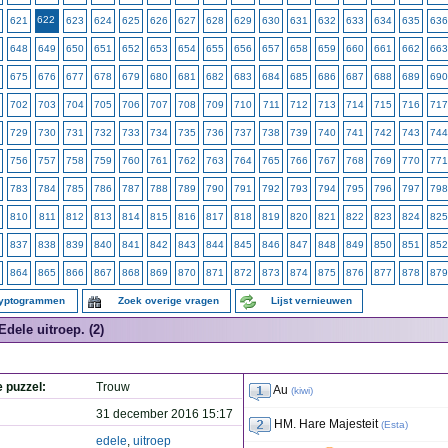
622
621
623
624
625
626
627
628
629
630
631
632
633
634
635
636
648
649
650
651
652
653
654
655
656
657
658
659
660
661
662
663
675
676
677
678
679
680
681
682
683
684
685
686
687
688
689
690
702
703
704
705
706
707
708
709
710
711
712
713
714
715
716
717
729
730
731
732
733
734
735
736
737
738
739
740
741
742
743
744
756
757
758
759
760
761
762
763
764
765
766
767
768
769
770
771
783
784
785
786
787
788
789
790
791
792
793
794
795
796
797
798
810
811
812
813
814
815
816
817
818
819
820
821
822
823
824
825
837
838
839
840
841
842
843
844
845
846
847
848
849
850
851
852
864
865
866
867
868
869
870
871
872
873
874
875
876
877
878
879
ryptogrammen
Zoek overige vragen
Lijst vernieuwen
Edele uitroep. (2)
e puzzel:
Trouw
Au
(
kiwi
)
31 december 2016 15:17
HM. Hare Majesteit
(
Esta
)
edele
,
uitroep