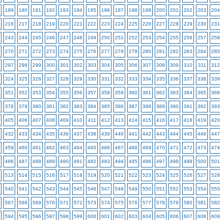
189
190
191
192
193
194
195
196
197
198
199
200
201
202
203
204
216
217
218
219
220
221
222
223
224
225
226
227
228
229
230
231
243
244
245
246
247
248
249
250
251
252
253
254
255
256
257
258
270
271
272
273
274
275
276
277
278
279
280
281
282
283
284
285
297
298
299
300
301
302
303
304
305
306
307
308
309
310
311
312
324
325
326
327
328
329
330
331
332
333
334
335
336
337
338
339
351
352
353
354
355
356
357
358
359
360
361
362
363
364
365
366
378
379
380
381
382
383
384
385
386
387
388
389
390
391
392
393
405
406
407
408
409
410
411
412
413
414
415
416
417
418
419
420
432
433
434
435
436
437
438
439
440
441
442
443
444
445
446
447
459
460
461
462
463
464
465
466
467
468
469
470
471
472
473
474
486
487
488
489
490
491
492
493
494
495
496
497
498
499
500
501
513
514
515
516
517
518
519
520
521
522
523
524
525
526
527
528
540
541
542
543
544
545
546
547
548
549
550
551
552
553
554
555
567
568
569
570
571
572
573
574
575
576
577
578
579
580
581
582
594
595
596
597
598
599
600
601
602
603
604
605
606
607
608
609