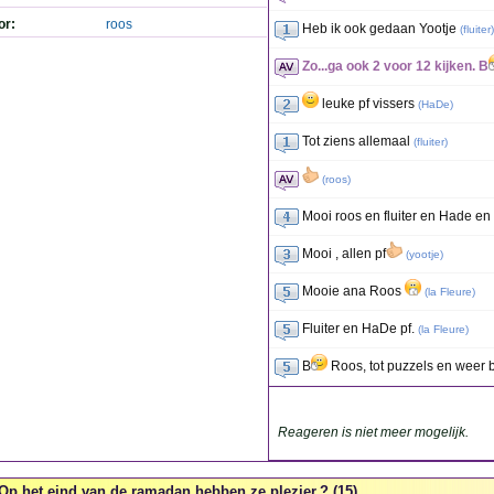
or:
roos
Heb ik ook gedaan Yootje
(
fluiter
)
Zo...ga ook 2 voor 12 kijken. B
leuke pf vissers
(
HaDe
)
Tot ziens allemaal
(
fluiter
)
(
roos
)
Mooi roos en fluiter en Hade en
Mooi , allen pf
(
yootje
)
Mooie ana Roos
(
la Fleure
)
Fluiter en HaDe pf.
(
la Fleure
)
B
Roos, tot puzzels en weer 
Reageren is niet meer mogelijk.
Op het eind van de ramadan hebben ze plezier.? (15)