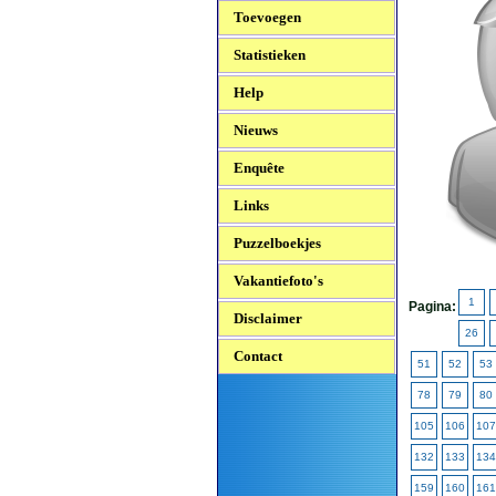
Toevoegen
Statistieken
Help
Nieuws
Enquête
Links
Puzzelboekjes
Vakantiefoto's
1
Pagina:
Disclaimer
26
Contact
51
52
53
78
79
80
105
106
107
132
133
134
159
160
161