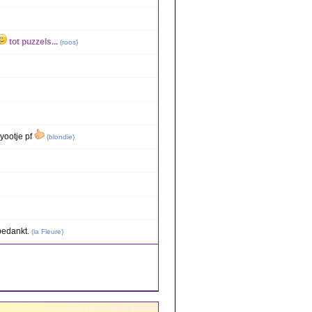
tot puzzels...
(
roos
)
 yootje pf
(
blondie
)
bedankt.
(
la Fleure
)