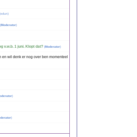
(
edun
)
(
Moderator
)
 v.w.b. 1 juni. Klopt dat?
(
Moderator
)
kan en wil denk er nog over ben momenteel
oderator
)
derator
)