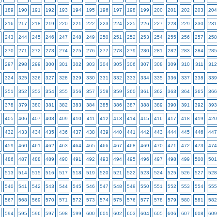
189
190
191
192
193
194
195
196
197
198
199
200
201
202
203
204
216
217
218
219
220
221
222
223
224
225
226
227
228
229
230
231
243
244
245
246
247
248
249
250
251
252
253
254
255
256
257
258
270
271
272
273
274
275
276
277
278
279
280
281
282
283
284
285
297
298
299
300
301
302
303
304
305
306
307
308
309
310
311
312
324
325
326
327
328
329
330
331
332
333
334
335
336
337
338
339
351
352
353
354
355
356
357
358
359
360
361
362
363
364
365
366
378
379
380
381
382
383
384
385
386
387
388
389
390
391
392
393
405
406
407
408
409
410
411
412
413
414
415
416
417
418
419
420
432
433
434
435
436
437
438
439
440
441
442
443
444
445
446
447
459
460
461
462
463
464
465
466
467
468
469
470
471
472
473
474
486
487
488
489
490
491
492
493
494
495
496
497
498
499
500
501
513
514
515
516
517
518
519
520
521
522
523
524
525
526
527
528
540
541
542
543
544
545
546
547
548
549
550
551
552
553
554
555
567
568
569
570
571
572
573
574
575
576
577
578
579
580
581
582
594
595
596
597
598
599
600
601
602
603
604
605
606
607
608
609