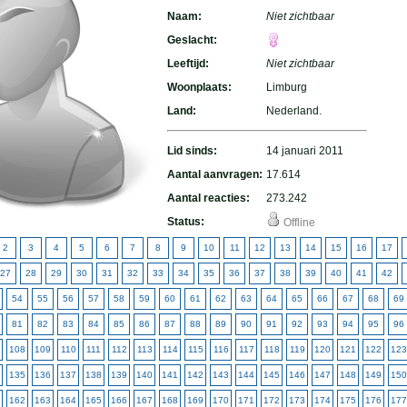
Naam:
Niet zichtbaar
Geslacht:
Leeftijd:
Niet zichtbaar
Woonplaats:
Limburg
Land:
Nederland.
Lid sinds:
14 januari 2011
Aantal aanvragen:
17.614
Aantal reacties:
273.242
Status:
Offline
2
3
4
5
6
7
8
9
10
11
12
13
14
15
16
17
27
28
29
30
31
32
33
34
35
36
37
38
39
40
41
42
54
55
56
57
58
59
60
61
62
63
64
65
66
67
68
69
81
82
83
84
85
86
87
88
89
90
91
92
93
94
95
96
108
109
110
111
112
113
114
115
116
117
118
119
120
121
122
123
135
136
137
138
139
140
141
142
143
144
145
146
147
148
149
150
162
163
164
165
166
167
168
169
170
171
172
173
174
175
176
177