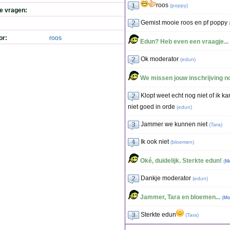
roos
(
poppy
)
de vragen:
Gemist mooie roos en pf poppy
or:
roos
Edun? Heb even een vraagje...
Ok moderator
(
edun
)
We missen jouw inschrijving nog
Klopt weet echt nog niet of ik 
niet goed in orde
(
edun
)
Jammer we kunnen niet
(
Tara
)
Ik ook niet
(
bloemen
)
Oké, duidelijk. Sterkte edun!
(
M
Dankje moderator
(
edun
)
Jammer, Tara en bloemen...
(
Mo
Sterkte edun
(
Tara
)