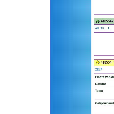
418554a
AU.TR..I.
418554
ZELF
Plaats van d
Datum:
Tags:
Gelijkluiden