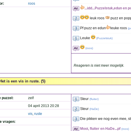
or:
roos
...idd...Puzzelstuk,edun en p
leuk roos
puzz en pop
Pf puzz en edun
leuke roos
(
p
Leuke
(
Puzzelstuk
)
(
roos
)
Reageren is niet meer mogelijk.
Het is een vis in ruste. (5)
e puzzel:
zelf
Steur
(
fluiter
)
04 april 2013 20:28
Steur
(
HaDe
)
vis
,
ruste
Die pikken we nog even mee, s
de vragen:
Mooi, fluiter en HaDe...pf
(
roos
)