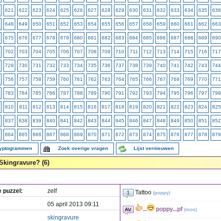
621
622
623
624
625
626
627
628
629
630
631
632
633
634
635
636
648
649
650
651
652
653
654
655
656
657
658
659
660
661
662
663
675
676
677
678
679
680
681
682
683
684
685
686
687
688
689
690
702
703
704
705
706
707
708
709
710
711
712
713
714
715
716
717
729
730
731
732
733
734
735
736
737
738
739
740
741
742
743
744
756
757
758
759
760
761
762
763
764
765
766
767
768
769
770
771
783
784
785
786
787
788
789
790
791
792
793
794
795
796
797
798
810
811
812
813
814
815
816
817
818
819
820
821
822
823
824
825
837
838
839
840
841
842
843
844
845
846
847
848
849
850
851
852
864
865
866
867
868
869
870
871
872
873
874
875
876
877
878
879
ryptogrammen
Zoek overige vragen
Lijst vernieuwen
Skingravure? (6)
e puzzel:
zelf
Tattoo
(
poppy
)
05 april 2013 09:11
...
poppy...pf
(
roos
)
skingravure