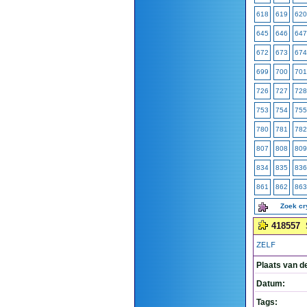
618
619
620
645
646
647
672
673
674
699
700
701
726
727
728
753
754
755
780
781
782
807
808
809
834
835
836
861
862
863
Zoek c
418557
ZELF
Plaats van d
Datum:
Tags: