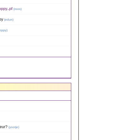
oppy..pf
(
roos
)
py
(
edun
)
oppy
)
teur?
(
yootje
)