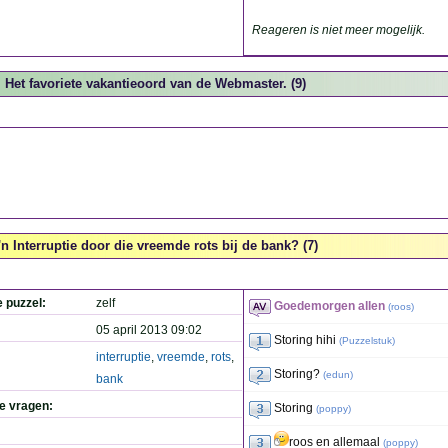
Reageren is niet meer mogelijk.
Het favoriete vakantieoord van de Webmaster. (9)
'n Interruptie door die vreemde rots bij de bank? (7)
e puzzel:
zelf
Goedemorgen allen
(
roos
)
05 april 2013 09:02
Storing hihi
(
Puzzelstuk
)
interruptie
,
vreemde
,
rots
,
Storing?
(
edun
)
bank
de vragen:
Storing
(
poppy
)
roos en allemaal
(
poppy
)