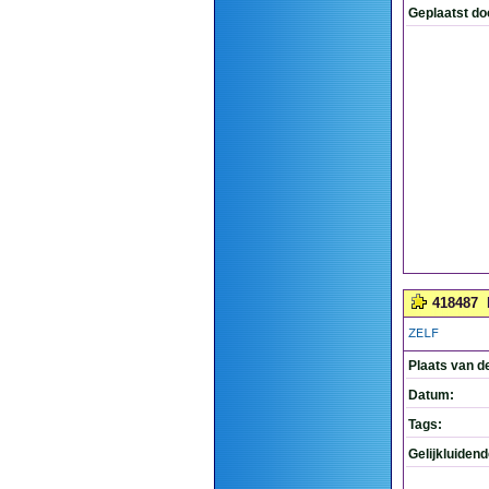
Geplaatst do
418487
ZELF
Plaats van d
Datum:
Tags:
Gelijkluiden