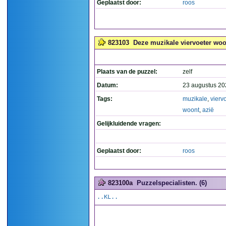
Geplaatst door:
roos
823103
Deze muzikale viervoeter woon
Plaats van de puzzel:
zelf
Datum:
23 augustus 20
Tags:
muzikale
,
vierv
woont
,
azië
Gelijkluidende vragen:
Geplaatst door:
roos
823100a
Puzzelspecialisten. (6)
..KL..