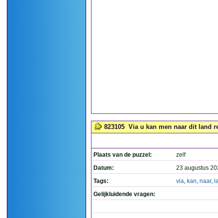
823105
Via u kan men naar dit land r
Plaats van de puzzel:
zelf
Datum:
23 augustus 20
Tags:
via
,
kan
,
naar
,
l
Gelijkluidende vragen: