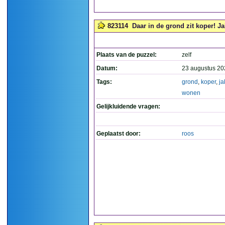
823114
Daar in de grond zit koper! Ja
Plaats van de puzzel:
zelf
Datum:
23 augustus 20
Tags:
grond
,
koper
,
ja
wonen
Gelijkluidende vragen:
Geplaatst door:
roos