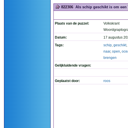
822306
Als schip geschikt is om een 
Plaats van de puzzel:
Volkskrant
Woordgraptogr
Datum:
17 augustus 20
Tags:
schip
,
geschikt
,
naar
,
open
,
oce
brengen
Gelijkluidende vragen:
Geplaatst door:
roos