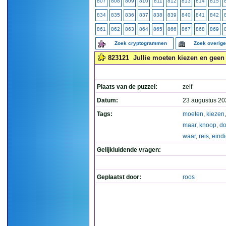
807
808
809
810
811
812
813
814
815
834
835
836
837
838
839
840
841
842
861
862
863
864
865
866
867
868
869
Zoek cryptogrammen
Zoek overig
823121
Jullie moeten kiezen en geen 
Plaats van de puzzel:
zelf
Datum:
23 augustus 20
Tags:
moeten
,
kiezen
maar
,
knoop
,
do
waar
,
reis
,
eindi
Gelijkluidende vragen:
Geplaatst door:
roos