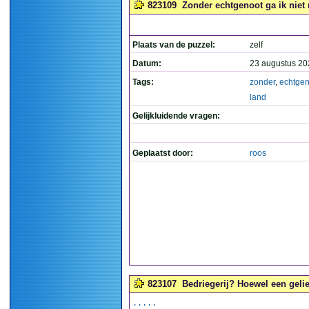
823109
Zonder echtgenoot ga ik niet n
Plaats van de puzzel:
zelf
Datum:
23 augustus 20
Tags:
zonder
,
echtgen
land
Gelijkluidende vragen:
Geplaatst door:
roos
823107
Bedriegerij? Hoewel een geli
.....