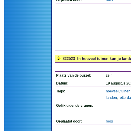
Geplaatst door:
roos
822523
In hoeveel tuinen kun je land
Plaats van de puzzel:
zelf
Datum:
19 augustus 20
Tags:
hoeveel
,
tuinen
landen
,
rotterd
Gelijkluidende vragen:
Geplaatst door:
roos