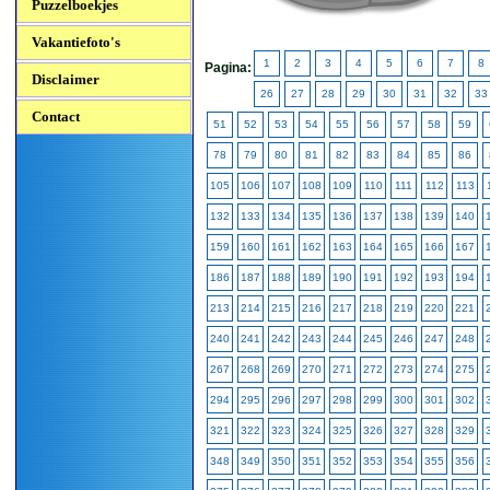
Puzzelboekjes
Vakantiefoto's
1
2
3
4
5
6
7
8
Pagina:
Disclaimer
26
27
28
29
30
31
32
33
Contact
51
52
53
54
55
56
57
58
59
78
79
80
81
82
83
84
85
86
105
106
107
108
109
110
111
112
113
132
133
134
135
136
137
138
139
140
159
160
161
162
163
164
165
166
167
186
187
188
189
190
191
192
193
194
213
214
215
216
217
218
219
220
221
240
241
242
243
244
245
246
247
248
267
268
269
270
271
272
273
274
275
294
295
296
297
298
299
300
301
302
321
322
323
324
325
326
327
328
329
348
349
350
351
352
353
354
355
356