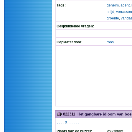
Tags:
geheim
,
agent
,
altijd
,
verrasse
groente
,
vanda
Gelijkluidende vragen:
Geplaatst door:
roos
822311
Het gangbare idioom van boer
....O......
Plaats van de puzzel:
Volkskrant