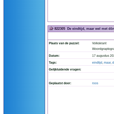
822305
De eindtijd, maar wel met dön
Plaats van de puzzel:
Volkskrant
Woordgraptogr
Datum:
17 augustus 20
Tags:
eindtijd
,
maar
,
d
Gelijkluidende vragen:
Geplaatst door:
roos