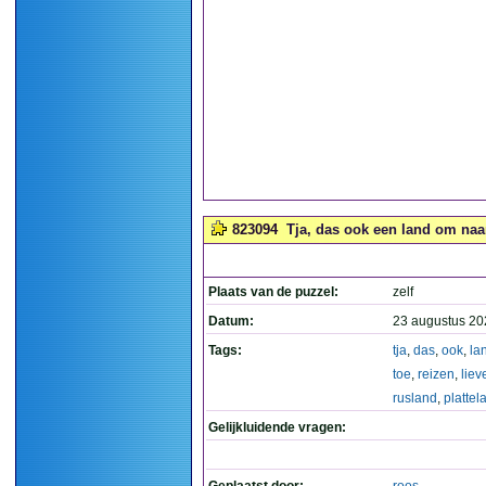
823094
Tja, das ook een land om naar 
Plaats van de puzzel:
zelf
Datum:
23 augustus 20
Tags:
tja
,
das
,
ook
,
la
toe
,
reizen
,
liev
rusland
,
plattel
Gelijkluidende vragen: