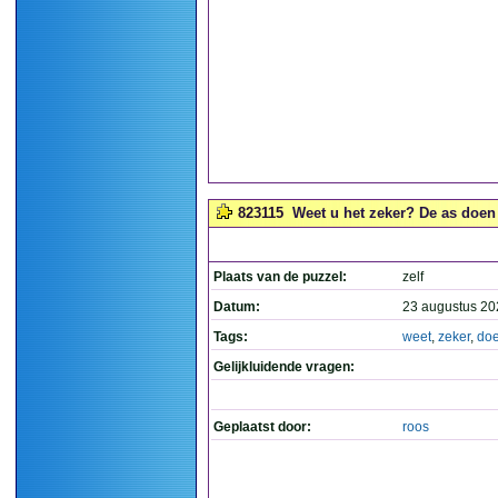
823115
Weet u het zeker? De as doen 
Plaats van de puzzel:
zelf
Datum:
23 augustus 20
Tags:
weet
,
zeker
,
do
Gelijkluidende vragen:
Geplaatst door:
roos