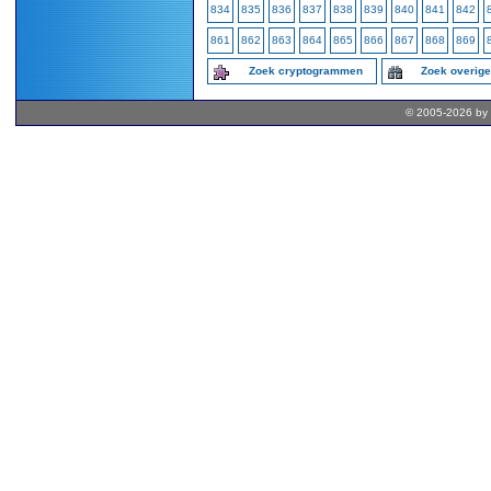
834
835
836
837
838
839
840
841
842
861
862
863
864
865
866
867
868
869
Zoek cryptogrammen
Zoek overig
© 2005-2026 by 