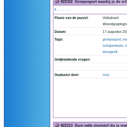
822322
Groepssport waarbij je de sc
E.......
Plaats van de puzzel:
Volkskrant
Woordgraptogr
Datum:
17 augustus 20
Tags:
groepssport
,
wa
schapenkaas
,
s
doorgeeft
Gelijkluidende vragen:
Geplaatst door:
roos
822313
Dure vette vloeistof die je m