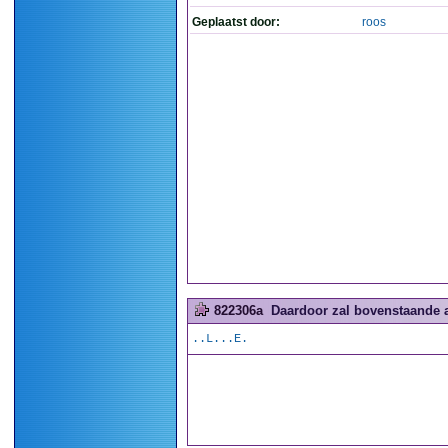
Geplaatst door:
roos
822306a
Daardoor zal bovenstaande a
..L...E.