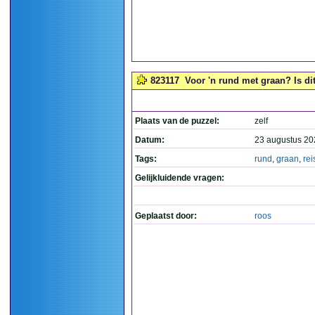
823117
Voor 'n rund met graan? Is dit 
Plaats van de puzzel:
zelf
Datum:
23 augustus 20
Tags:
rund
,
graan
,
rei
Gelijkluidende vragen:
Geplaatst door:
roos