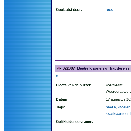
Geplaatst door:
roos
822307
Beetje knoeien of frauderen 
M.......E...
Plaats van de puzzel:
Volkskrant
Woordgraptogr
Datum:
17 augustus 20
Tags:
beetje
,
knoeien
kwarktaartroom
Gelijkluidende vragen: