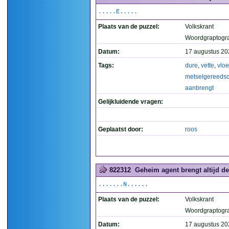
.....E.....
Plaats van de puzzel:
Volkskrant
Woordgraptogr
Datum:
17 augustus 20
Tags:
dure
,
vette
,
vloe
metselgereeds
aanbrengt
Gelijkluidende vragen:
Geplaatst door:
roos
822312
Geheim agent brengt altijd d
.......N......
Plaats van de puzzel:
Volkskrant
Woordgraptogr
Datum:
17 augustus 20