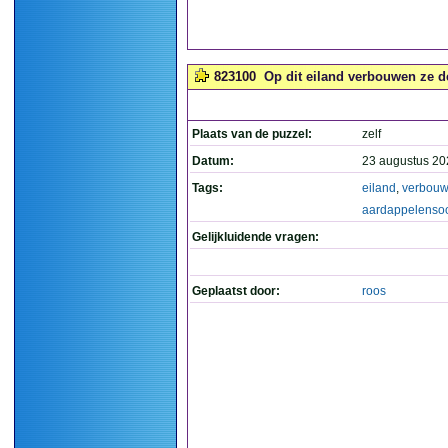
823100
Op dit eiland verbouwen ze d
Plaats van de puzzel:
zelf
Datum:
23 augustus 20
Tags:
eiland
,
verbou
aardappelensoo
Gelijkluidende vragen:
Geplaatst door:
roos