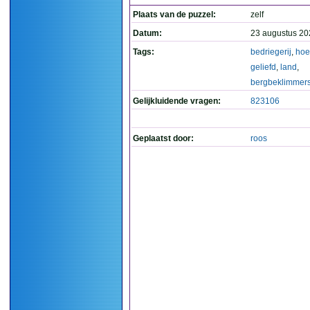
Plaats van de puzzel:
zelf
Datum:
23 augustus 20
Tags:
bedriegerij
,
hoe
geliefd
,
land
,
bergbeklimmer
Gelijkluidende vragen:
823106
Geplaatst door:
roos