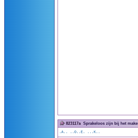
823117a
Sprakeloos zijn bij het make
.A.. ..O..E. ...K..