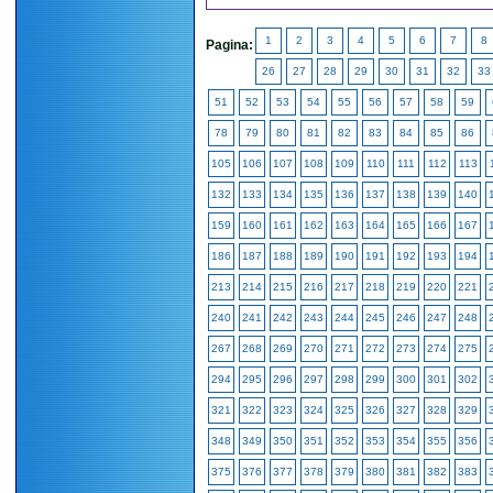
1
2
3
4
5
6
7
8
Pagina:
26
27
28
29
30
31
32
33
51
52
53
54
55
56
57
58
59
78
79
80
81
82
83
84
85
86
105
106
107
108
109
110
111
112
113
132
133
134
135
136
137
138
139
140
159
160
161
162
163
164
165
166
167
186
187
188
189
190
191
192
193
194
213
214
215
216
217
218
219
220
221
240
241
242
243
244
245
246
247
248
267
268
269
270
271
272
273
274
275
294
295
296
297
298
299
300
301
302
321
322
323
324
325
326
327
328
329
348
349
350
351
352
353
354
355
356
375
376
377
378
379
380
381
382
383