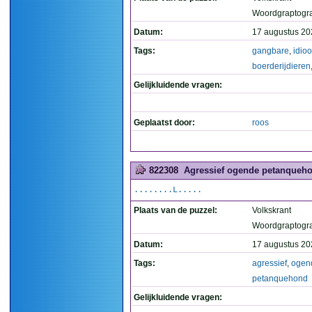
Woordgraptogr
Datum:
17 augustus 20
Tags:
gangbare
,
idio
boerderijdieren
Gelijkluidende vragen:
Geplaatst door:
roos
822308
Agressief ogende petanqueho
........L.....
Plaats van de puzzel:
Volkskrant
Woordgraptogr
Datum:
17 augustus 20
Tags:
agressief
,
ogen
petanquehond
Gelijkluidende vragen: