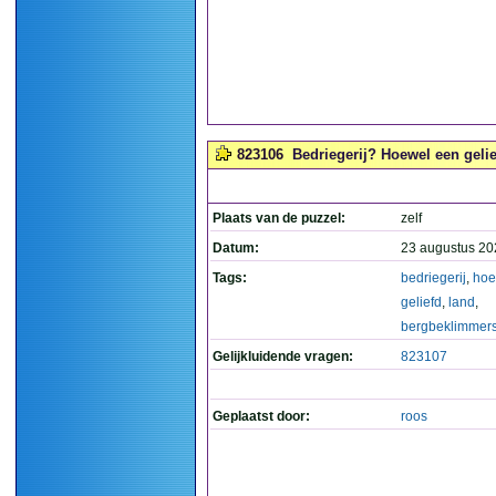
823106
Bedriegerij? Hoewel een geli
Plaats van de puzzel:
zelf
Datum:
23 augustus 20
Tags:
bedriegerij
,
hoe
geliefd
,
land
,
bergbeklimmer
Gelijkluidende vragen:
823107
Geplaatst door:
roos