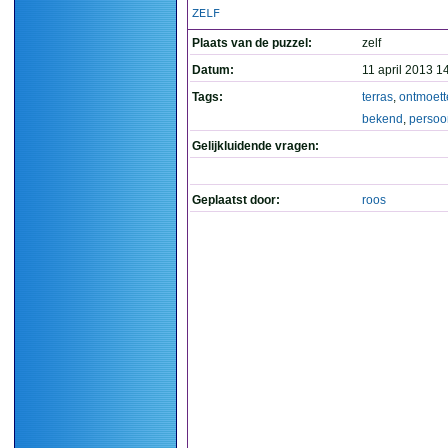
ZELF
Plaats van de puzzel:
zelf
Datum:
11 april 2013 1
Tags:
terras
,
ontmoett
bekend
,
persoo
Gelijkluidende vragen:
Geplaatst door:
roos