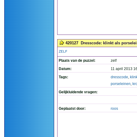
420127
Dresscode: klinkt als porsele
ZELF
Plaats van de puzzel:
zelf
Datum:
11 april 2013 1
Tags:
dresscode
,
klin
porseleinen
,
kr
Gelijkluidende vragen:
Geplaatst door:
roos