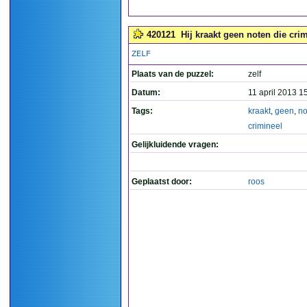
420121
Hij kraakt geen noten die crim
ZELF
Plaats van de puzzel:
zelf
Datum:
11 april 2013 1
Tags:
kraakt
,
geen
,
no
crimineel
Gelijkluidende vragen:
Geplaatst door:
roos