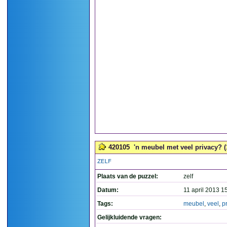
420105
'n meubel met veel privacy? (
ZELF
Plaats van de puzzel:
zelf
Datum:
11 april 2013 1
Tags:
meubel
,
veel
,
p
Gelijkluidende vragen: