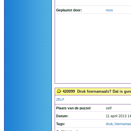
Geplaatst door:
roos
420099
Druk hiernamaals? Dat is guns
ZELF
Plaats van de puzzel:
zelf
Datum:
11 april 2013 1
Tags:
druk
,
hiernamaa