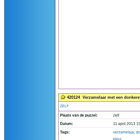
420124
Verzamelaar met een donkere k
ZELF
Plaats van de puzzel:
zelf
Datum:
11 april 2013 1
Tags:
verzamelaar
,
do
kleur