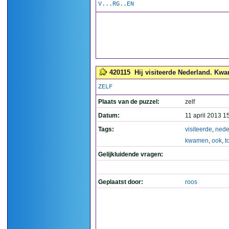
V...RG..EN
420115
Hij visiteerde Nederland. Kwa
ZELF
Plaats van de puzzel:
zelf
Datum:
11 april 2013 1
Tags:
visiteerde
,
nede
kwamen
,
ook
,
t
Gelijkluidende vragen:
Geplaatst door:
roos