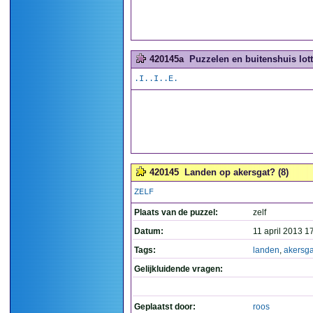
420145a
Puzzelen en buitenshuis lott
.I..I..E.
420145
Landen op akersgat? (8)
ZELF
Plaats van de puzzel:
zelf
Datum:
11 april 2013 1
Tags:
landen
,
akersga
Gelijkluidende vragen:
Geplaatst door:
roos