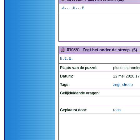
.A....K...E
810851
Zegt het onder de streep. (6)
N.E.E.
Plaats van de puzzel:
plusontspannin
Datum:
22 mei 2020 17
Tags:
zegt
,
streep
Gelijkluidende vragen:
Geplaatst door:
roos