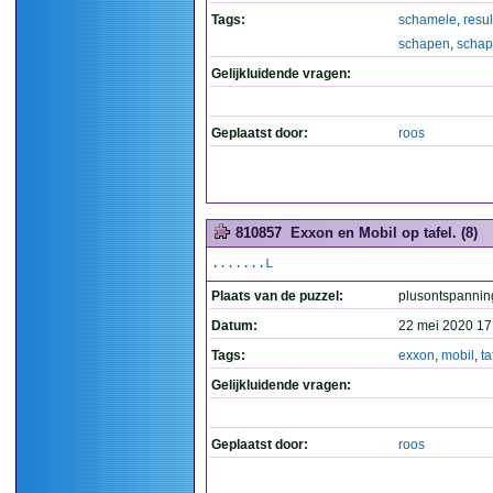
Tags:
schamele
,
resul
schapen
,
scha
Gelijkluidende vragen:
Geplaatst door:
roos
810857
Exxon en Mobil op tafel. (8)
.......L
Plaats van de puzzel:
plusontspannin
Datum:
22 mei 2020 17
Tags:
exxon
,
mobil
,
ta
Gelijkluidende vragen:
Geplaatst door:
roos