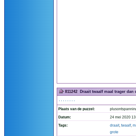
811242
Draait twaalf maal trager dan d
........
Plaats van de puzzel:
plusontspannin
Datum:
24 mei 2020 13
Tags:
draait
,
twaalf
,
m
grote