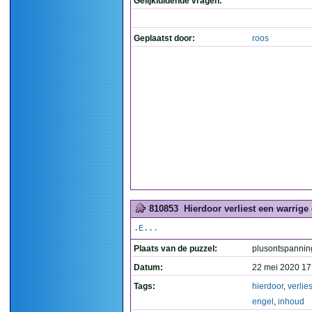
Gelijkluidende vragen:
Geplaatst door:
roos
810853
Hierdoor verliest een warrige 
.E...
Plaats van de puzzel:
plusontspannin
Datum:
22 mei 2020 17
Tags:
hierdoor
,
verlies
engel
,
inhoud