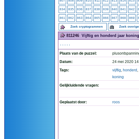
807
808
809
810
811
812
813
814
815
834
835
836
837
838
839
840
841
842
861
862
863
864
865
866
867
868
869
Zoek cryptogrammen
Zoek overig
811246
Vijftig en honderd jaar koning
.....
Plaats van de puzzel:
plusontspannin
Datum:
24 mei 2020 14
Tags:
vijftig
,
honderd
,
koning
Gelijkluidende vragen:
Geplaatst door:
roos