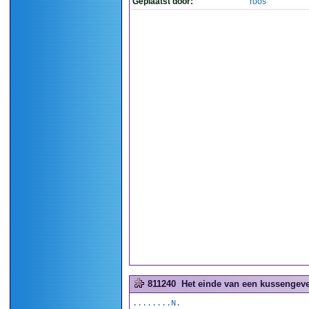
Geplaatst door:
roos
811240
Het einde van een kussengeve
........N.