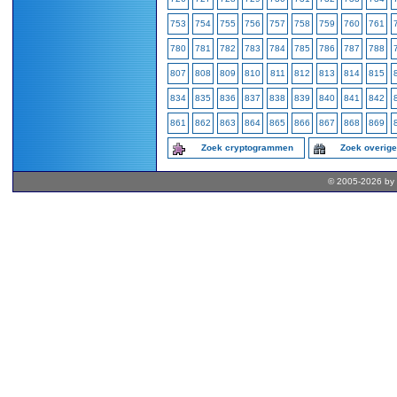
753
754
755
756
757
758
759
760
761
780
781
782
783
784
785
786
787
788
807
808
809
810
811
812
813
814
815
834
835
836
837
838
839
840
841
842
861
862
863
864
865
866
867
868
869
Zoek cryptogrammen
Zoek overig
© 2005-2026 by 