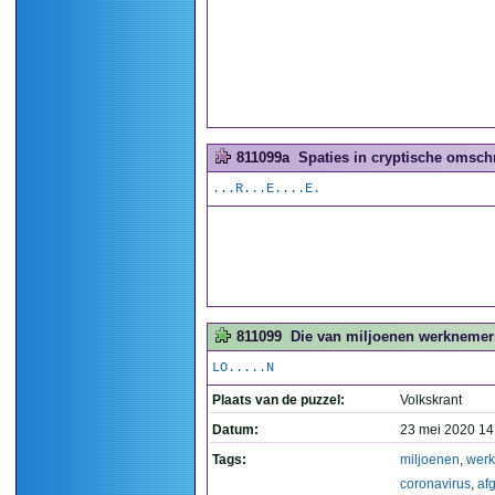
811099a
Spaties in cryptische omschr
...R...E....E.
811099
Die van miljoenen werknemers
LO.....N
Plaats van de puzzel:
Volkskrant
Datum:
23 mei 2020 14
Tags:
miljoenen
,
wer
coronavirus
,
af