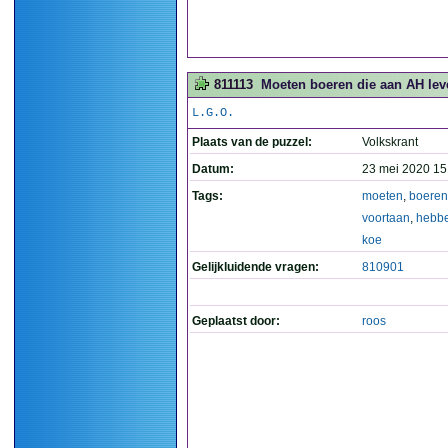
811113
Moeten boeren die aan AH leve
L.G.O.
Plaats van de puzzel:
Volkskrant
Datum:
23 mei 2020 15
Tags:
moeten
,
boeren
voortaan
,
hebb
koe
Gelijkluidende vragen:
810901
Geplaatst door:
roos