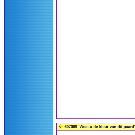
607069
Weet u de kleur van dit paard?