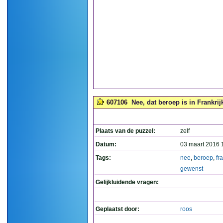
607106
Nee, dat beroep is in Frankrij
Plaats van de puzzel:
zelf
Datum:
03 maart 2016 
Tags:
nee
,
beroep
,
fr
gewenst
Gelijkluidende vragen:
Geplaatst door:
roos