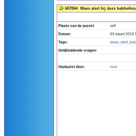
607064
Wees alert bij deze babbelkou
Plaats van de puzzel:
zelf
Datum:
03 maart 2016 
Tags:
wees
,
alert
,
bab
Gelijkluidende vragen:
Geplaatst door:
roos