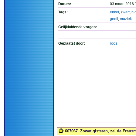
Datum:
03 maart 2016 
Tags:
enkel
,
zwart
,
bl
geeft
,
muziek
Gelijkluidende vragen:
Geplaatst door:
roos
607067
Zowat gisteren, zei de Fransma