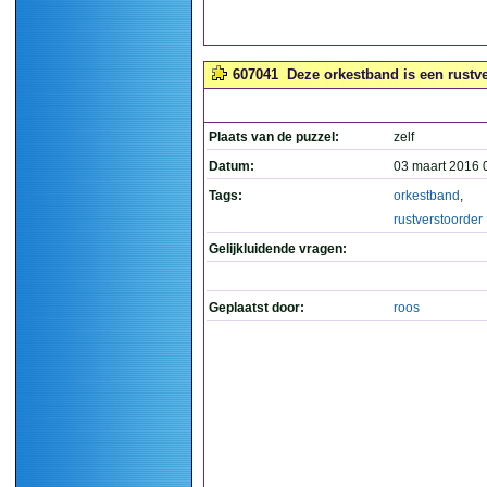
607041
Deze orkestband is een rustve
Plaats van de puzzel:
zelf
Datum:
03 maart 2016 
Tags:
orkestband
,
rustverstoorder
Gelijkluidende vragen:
Geplaatst door:
roos