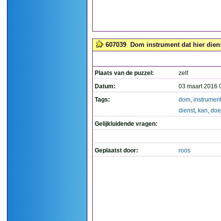
607039
Dom instrument dat hier dien
Plaats van de puzzel:
zelf
Datum:
03 maart 2016 
Tags:
dom
,
instrumen
dienst
,
kan
,
doe
Gelijkluidende vragen:
Geplaatst door:
roos