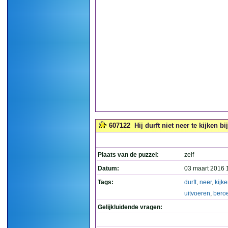
607122
Hij durft niet neer te kijken b
Plaats van de puzzel:
zelf
Datum:
03 maart 2016 
Tags:
durft
,
neer
,
kijk
uitvoeren
,
bero
Gelijkluidende vragen: