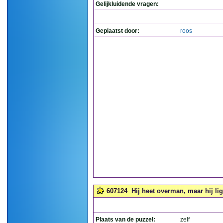
Gelijkluidende vragen:
Geplaatst door:
roos
607124
Hij heet overman, maar hij lig
Plaats van de puzzel:
zelf