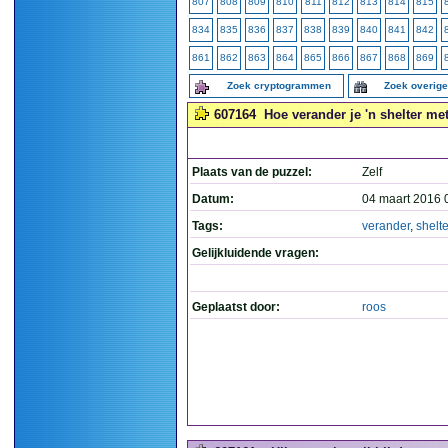
807
808
809
810
811
812
813
814
815
834
835
836
837
838
839
840
841
842
861
862
863
864
865
866
867
868
869
Zoek cryptogrammen
Zoek overig
607164
Hoe verander je 'n shelter met
Plaats van de puzzel:
Zelf
Datum:
04 maart 2016 
Tags:
verander
,
shelte
Gelijkluidende vragen:
Geplaatst door:
roos