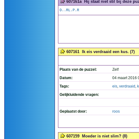
607161a
Hij staat niet stil bij deze puz
D..RL.P.R
607161
Ik eis verdraaid een kus. (7)
Plaats van de puzzel:
Zelf
Datum:
04 maart 2016 
Tags:
eis
,
verdraaid
,
Gelijkluidende vragen:
Geplaatst door:
roos
607159
Moeder is niet slim? (8)