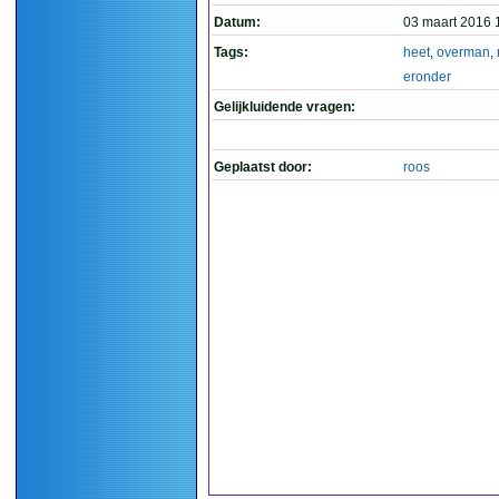
Datum:
03 maart 2016 
Tags:
heet
,
overman
,
eronder
Gelijkluidende vragen:
Geplaatst door:
roos