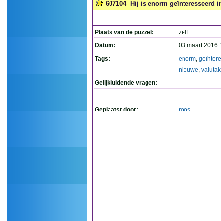
607104
Hij is enorm geïnteresseerd i
Plaats van de puzzel:
zelf
Datum:
03 maart 2016 
Tags:
enorm
,
geïnter
nieuwe
,
valuta
Gelijkluidende vragen:
Geplaatst door:
roos