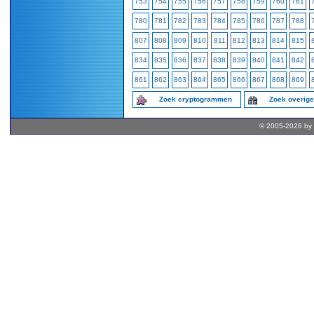
753
754
755
756
757
758
759
760
761
780
781
782
783
784
785
786
787
788
807
808
809
810
811
812
813
814
815
834
835
836
837
838
839
840
841
842
861
862
863
864
865
866
867
868
869
Zoek cryptogrammen
Zoek overig
© 2005-2026 by 