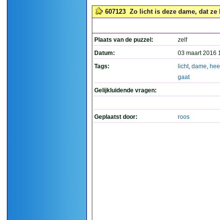
607123
Zo licht is deze dame, dat ze 
Plaats van de puzzel:
zelf
Datum:
03 maart 2016 
Tags:
licht
,
dame
,
hee
gaat
Gelijkluidende vragen:
Geplaatst door:
roos