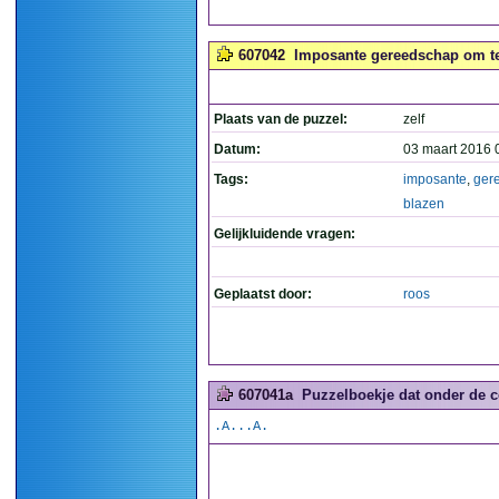
607042
Imposante gereedschap om te
Plaats van de puzzel:
zelf
Datum:
03 maart 2016 
Tags:
imposante
,
ger
blazen
Gelijkluidende vragen:
Geplaatst door:
roos
607041a
Puzzelboekje dat onder de co
.A...A.