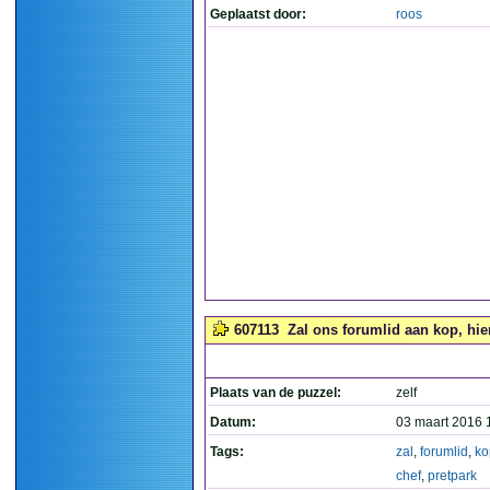
Geplaatst door:
roos
607113
Zal ons forumlid aan kop, hier
Plaats van de puzzel:
zelf
Datum:
03 maart 2016 
Tags:
zal
,
forumlid
,
ko
chef
,
pretpark