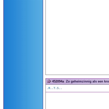
452094a
Zo geheimzinnig als een kro
.R..T.S..