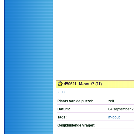
450621
M-bout? (11)
ZELF
Plaats van de puzzel:
zelf
Datum:
04 september 2
Tags:
m-bout
Gelijkluidende vragen: