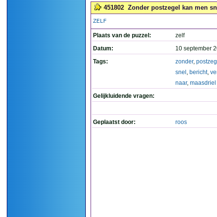
451802
Zonder postzegel kan men snel
ZELF
Plaats van de puzzel:
zelf
Datum:
10 september 2
Tags:
zonder
,
postzeg
snel
,
bericht
,
ve
naar
,
maasdriel
Gelijkluidende vragen:
Geplaatst door:
roos