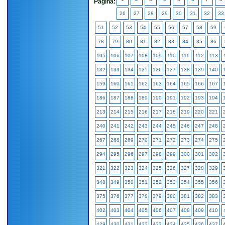
Pagina:
26
27
28
29
30
31
32
33
51
52
53
54
55
56
57
58
59
78
79
80
81
82
83
84
85
86
105
106
107
108
109
110
111
112
113
132
133
134
135
136
137
138
139
140
159
160
161
162
163
164
165
166
167
186
187
188
189
190
191
192
193
194
213
214
215
216
217
218
219
220
221
240
241
242
243
244
245
246
247
248
267
268
269
270
271
272
273
274
275
294
295
296
297
298
299
300
301
302
321
322
323
324
325
326
327
328
329
348
349
350
351
352
353
354
355
356
375
376
377
378
379
380
381
382
383
402
403
404
405
406
407
408
409
410
429
430
431
432
433
434
435
436
437