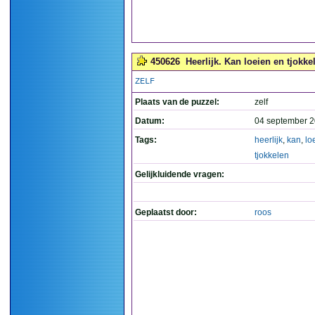
450626
Heerlijk. Kan loeien en tjokkel
ZELF
Plaats van de puzzel:
zelf
Datum:
04 september 2
Tags:
heerlijk
,
kan
,
lo
tjokkelen
Gelijkluidende vragen:
Geplaatst door:
roos