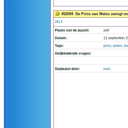
452094
De Prins van Wales swingt me
ZELF
Plaats van de puzzel:
zelf
Datum:
12 september 2
Tags:
prins
,
wales
,
sw
Gelijkluidende vragen:
Geplaatst door:
roos