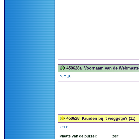
450628a
Voornaam van de Webmaster.
P.T.R
450628
Kruiden bij 't weggetje? (11)
ZELF
Plaats van de puzzel:
zelf