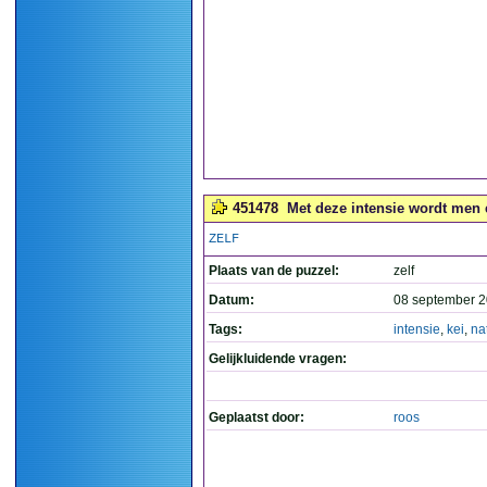
451478
Met deze intensie wordt men e
ZELF
Plaats van de puzzel:
zelf
Datum:
08 september 2
Tags:
intensie
,
kei
,
na
Gelijkluidende vragen:
Geplaatst door:
roos