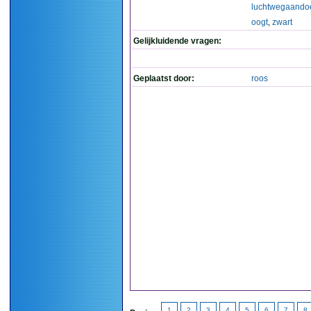
luchtwegaando
oogt
,
zwart
Gelijkluidende vragen:
Geplaatst door:
roos
1
2
3
4
5
6
7
8