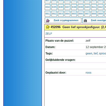
807
808
809
810
811
812
813
814
815
834
835
836
837
838
839
840
841
842
861
862
863
864
865
866
867
868
869
Zoek cryptogrammen
Zoek overig
452096
Geen lief sprookjesfiguur. (2,4
ZELF
Plaats van de puzzel:
zelf
Datum:
12 september 2
Tags:
geen
,
lief
,
sproo
Gelijkluidende vragen:
Geplaatst door:
roos