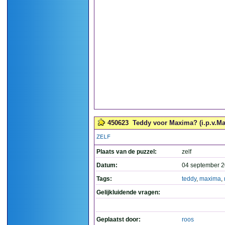
450623
Teddy voor Maxima? (i.p.v.Mar
ZELF
Plaats van de puzzel:
zelf
Datum:
04 september 2
Tags:
teddy
,
maxima
,
Gelijkluidende vragen:
Geplaatst door:
roos