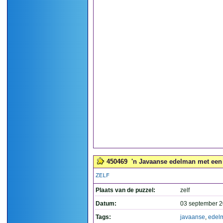
450469
'n Javaanse edelman met een 
ZELF
Plaats van de puzzel:
zelf
Datum:
03 september 2
Tags:
javaanse
,
edel