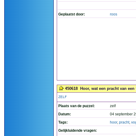
Geplaatst door:
roos
450618
Hoor, wat een pracht van een 
ZELF
Plaats van de puzzel:
zelf
Datum:
04 september 2
Tags:
hoor
,
pracht
,
vo
Gelijkluidende vragen: