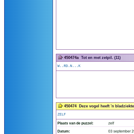
450474a
Tot en met zetpil. (11)
W..RD.N...K
450474
Deze vogel heeft 'n bladziekte
ZELF
Plaats van de puzzel:
zelf
Datum:
03 september 2