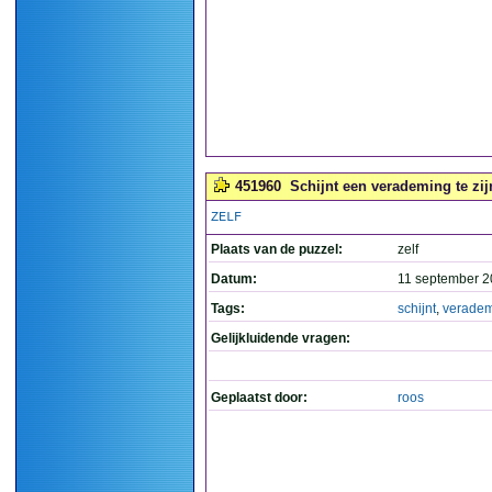
451960
Schijnt een verademing te zijn
ZELF
Plaats van de puzzel:
zelf
Datum:
11 september 2
Tags:
schijnt
,
verade
Gelijkluidende vragen:
Geplaatst door:
roos