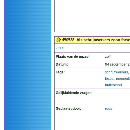
450528
Als schrijnwerkers zoon focus
ZELF
Plaats van de puzzel:
zelf
Datum:
04 september 2
Tags:
schrijnwerkers
,
focust
,
momente
buitenland
Gelijkluidende vragen:
Geplaatst door:
roos