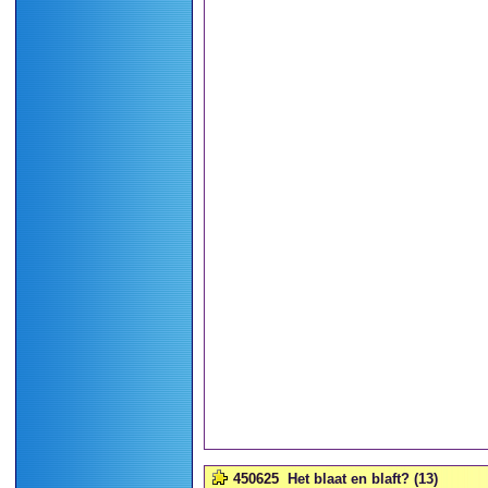
450625
Het blaat en blaft? (13)