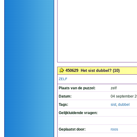
450629
Het sist dubbel? (10)
ZELF
Plaats van de puzzel:
zelf
Datum:
04 september 2
Tags:
sist
,
dubbel
Gelijkluidende vragen:
Geplaatst door:
roos