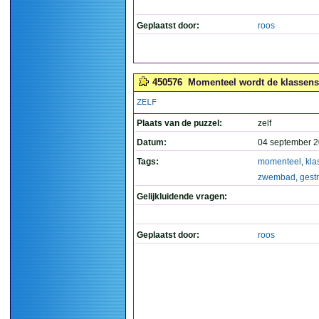
Geplaatst door:
roos
450576
Momenteel wordt de klassenst
ZELF
Plaats van de puzzel:
zelf
Datum:
04 september 2
Tags:
momenteel
,
kla
zwembad
,
gest
Gelijkluidende vragen:
Geplaatst door:
roos