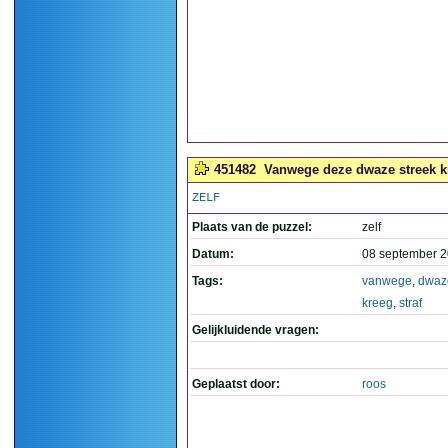
451482
Vanwege deze dwaze streek kre
ZELF
Plaats van de puzzel:
zelf
Datum:
08 september 2
Tags:
vanwege
,
dwaz
kreeg
,
straf
Gelijkluidende vragen:
Geplaatst door:
roos