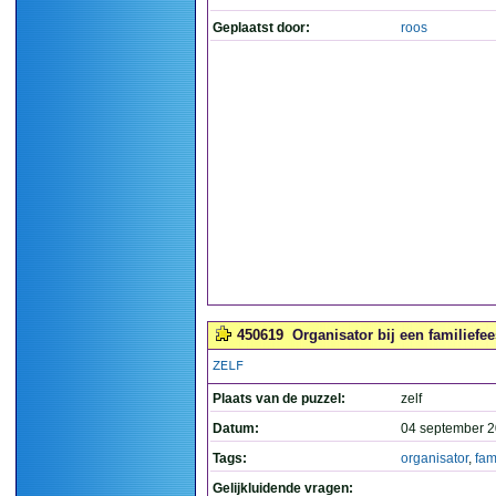
Geplaatst door:
roos
450619
Organisator bij een familiefees
ZELF
Plaats van de puzzel:
zelf
Datum:
04 september 2
Tags:
organisator
,
fam
Gelijkluidende vragen: