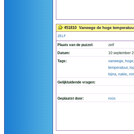
451810
Vanwege de hoge temperatuur 
ZELF
Plaats van de puzzel:
zelf
Datum:
10 september 2
Tags:
vanwege
,
hoge
temperatuur
,
lo
bijna
,
nakie
,
ro
Gelijkluidende vragen:
Geplaatst door:
roos