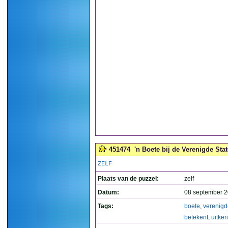
451474
'n Boete bij de Verenigde Stat
ZELF
Plaats van de puzzel:
zelf
Datum:
08 september 2
Tags:
boete
,
verenigd
betekent
,
uitker