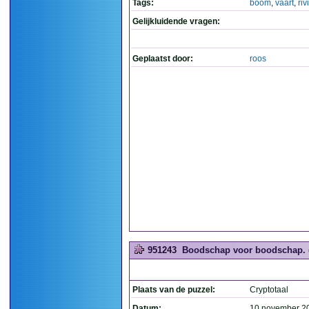
Tags:
boom
,
vaart
,
riv
Gelijkluidende vragen:
Geplaatst door:
roos
951243
Boodschap voor boodschap. (
Plaats van de puzzel:
Cryptotaal
Datum:
10 november 2