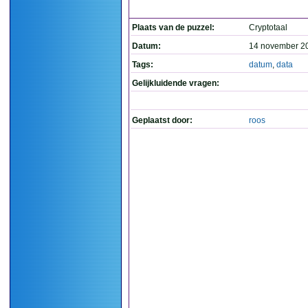
Plaats van de puzzel:
Cryptotaal
Datum:
14 november 2
Tags:
datum
,
data
Gelijkluidende vragen:
Geplaatst door:
roos