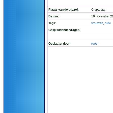
Plaats van de puzzel:
Cryptotaal
Datum:
10 november 2
Tags:
vrouwen
,
orde
Gelijkluidende vragen:
Geplaatst door:
roos