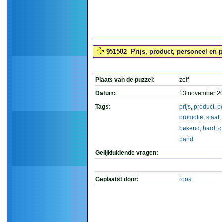
951502
Prijs, product, personeel en 
Plaats van de puzzel:
zelf
Datum:
13 november 2
Tags:
prijs
,
product
,
p
promotie
,
staat
,
bekend
,
hard
,
g
pand
Gelijkluidende vragen:
Geplaatst door:
roos