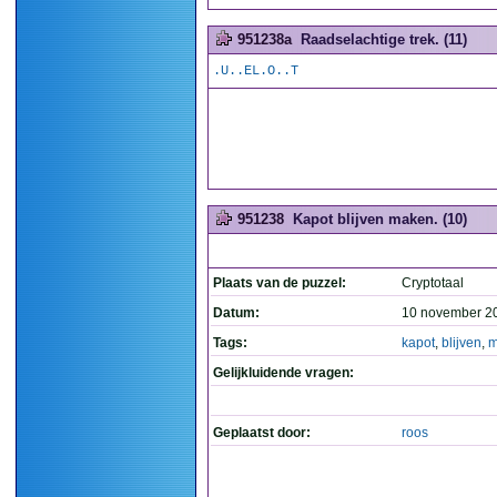
951238a
Raadselachtige trek. (11)
.U..EL.O..T
951238
Kapot blijven maken. (10)
Plaats van de puzzel:
Cryptotaal
Datum:
10 november 2
Tags:
kapot
,
blijven
,
m
Gelijkluidende vragen:
Geplaatst door:
roos