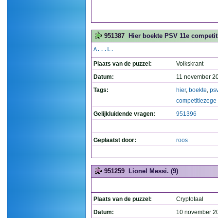
951387
Hier boekte PSV 11e competiti
A...L.
Plaats van de puzzel:
Volkskrant
Datum:
11 november 2
Tags:
hier
,
boekte
,
ps
competitiezege
Gelijkluidende vragen:
951396
Geplaatst door:
roos
951259
Lionel Messi. (9)
Plaats van de puzzel:
Cryptotaal
Datum:
10 november 2