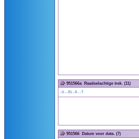
951566a
Raadselachtige trek. (11)
.U..EL.O..T
951566
Datum voor data. (7)