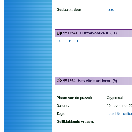
Geplaatst door:
roos
951254a
Puzzelvoorkeur. (11)
.A....K...E
951254
Hetzelfde uniform. (9)
Plaats van de puzzel:
Cryptotaal
Datum:
10 november 2
Tags:
hetzelfde
,
unifo
Gelijkluidende vragen: