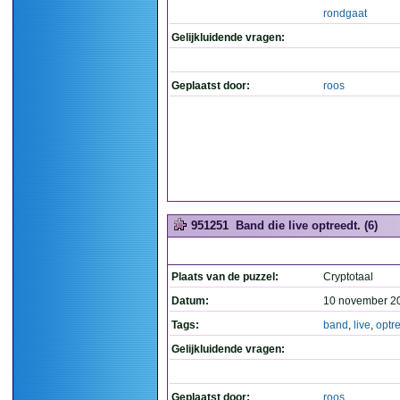
rondgaat
Gelijkluidende vragen:
Geplaatst door:
roos
951251
Band die live optreedt. (6)
Plaats van de puzzel:
Cryptotaal
Datum:
10 november 2
Tags:
band
,
live
,
optr
Gelijkluidende vragen:
Geplaatst door:
roos