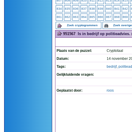
807
808
809
810
811
812
813
814
815
834
835
836
837
838
839
840
841
842
861
862
863
864
865
866
867
868
869
Zoek cryptogrammen
Zoek overig
951567
Is in bedrijf op politieadvies. 
Plaats van de puzzel:
Cryptotaal
Datum:
14 november 2
Tags:
bedrijf
,
politiea
Gelijkluidende vragen:
Geplaatst door:
roos