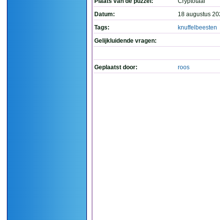
Plaats van de puzzel:
Cryptotaal
Datum:
18 augustus 20
Tags:
knuffelbeesten
Gelijkluidende vragen:
Geplaatst door:
roos