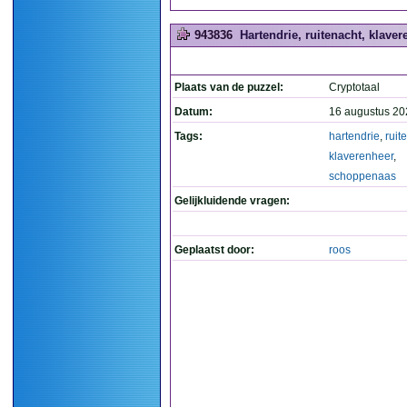
943836
Hartendrie, ruitenacht, klave
Plaats van de puzzel:
Cryptotaal
Datum:
16 augustus 20
Tags:
hartendrie
,
ruit
klaverenheer
,
schoppenaas
Gelijkluidende vragen:
Geplaatst door:
roos