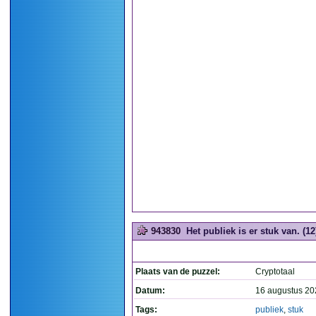
943830
Het publiek is er stuk van. (12
Plaats van de puzzel:
Cryptotaal
Datum:
16 augustus 20
Tags:
publiek
,
stuk