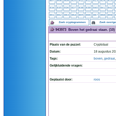
807
808
809
810
811
812
813
814
815
834
835
836
837
838
839
840
841
842
861
862
863
864
865
866
867
868
869
Zoek cryptogrammen
Zoek overig
943973
Boven het gedraai staan. (10)
Plaats van de puzzel:
Cryptotaal
Datum:
18 augustus 20
Tags:
boven
,
gedraai
Gelijkluidende vragen:
Geplaatst door:
roos