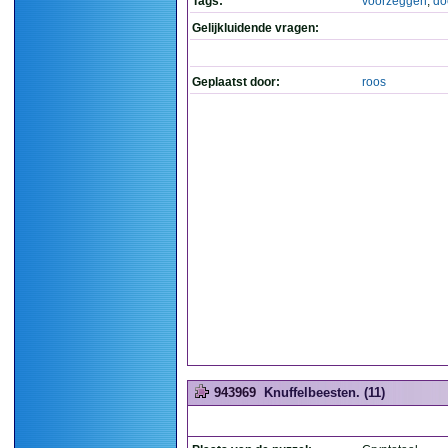
Tags:
voorzeggen
,
do
Gelijkluidende vragen:
Geplaatst door:
roos
943969
Knuffelbeesten. (11)