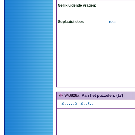
Gelijkluidende vragen:
Geplaatst door:
roos
943828a
Aan het puzzelen. (17)
..O.....O..O..E..