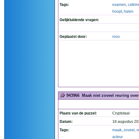
Tags:
examen
,
cafeïn
hoopt
,
halen
Gelijkluidende vragen:
Geplaatst door:
roos
943966
Maak niet zoveel reuring over 
Plaats van de puzzel:
Cryptotaal
Datum:
18 augustus 20
Tags:
maak
,
zoveel
,
r
acteur