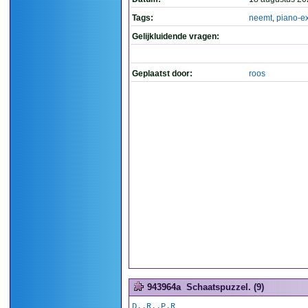
Tags:
neemt
,
piano-
Gelijkluidende vragen:
Geplaatst door:
roos
943964a
Schaatspuzzel. (9)
D..R..P.R