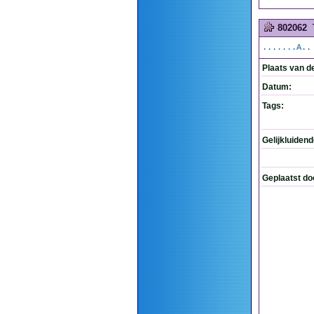
802062
.......A..
Plaats van d
Datum:
Tags:
Gelijkluiden
Geplaatst do