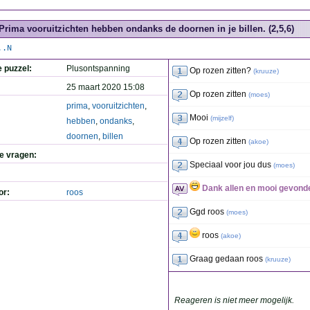
Prima vooruitzichten hebben ondanks de doornen in je billen. (2,5,6)
..N
e puzzel:
Plusontspanning
Op rozen zitten?
(
kruuze
)
25 maart 2020 15:08
Op rozen zitten
(
moes
)
prima
,
vooruitzichten
,
Mooi
(
mijzelf
)
hebben
,
ondanks
,
doornen
,
billen
Op rozen zitten
(
akoe
)
de vragen:
Speciaal voor jou dus
(
moes
)
Dank allen en mooi gevond
or:
roos
Ggd roos
(
moes
)
roos
(
akoe
)
Graag gedaan roos
(
kruuze
)
Reageren is niet meer mogelijk.