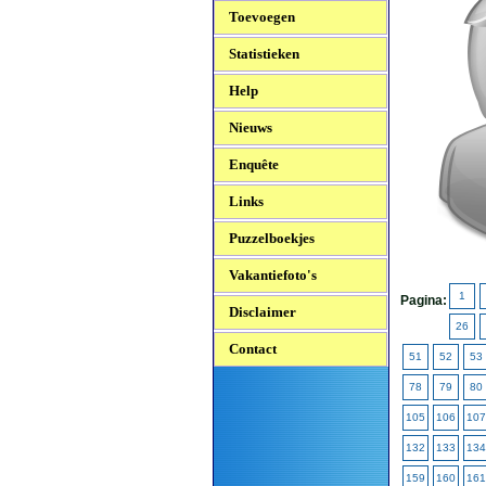
Toevoegen
Statistieken
Help
Nieuws
Enquête
Links
Puzzelboekjes
Vakantiefoto's
1
Pagina:
Disclaimer
26
Contact
51
52
53
78
79
80
105
106
107
132
133
134
159
160
161