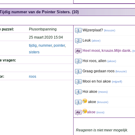
Tijdig nummer van de Pointer Sisters. (10)
e puzzel:
Plusontspanning
Wijzerplaat?
(
kruuze
)
25 maart 2020 15:04
Leuk
(
akoe
)
tijdig
,
nummer
,
pointer
,
Heel mooi, kruuze.Mijn dank.
(
r
sisters
de vragen:
Hoi roos, allen
(
akoe
)
Graag gedaan roos
(
kruuze
)
or:
roos
Mooi en hoi akoe
(
mijzelf
)
Hoi akoe
(
moes
)
akoe
(
kruuze
)
akoe
(
roos
)
Reageren is niet meer mogelijk.