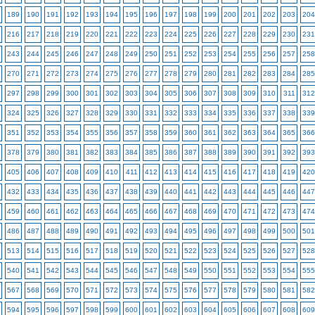
189
190
191
192
193
194
195
196
197
198
199
200
201
202
203
204
216
217
218
219
220
221
222
223
224
225
226
227
228
229
230
231
243
244
245
246
247
248
249
250
251
252
253
254
255
256
257
258
270
271
272
273
274
275
276
277
278
279
280
281
282
283
284
285
297
298
299
300
301
302
303
304
305
306
307
308
309
310
311
312
324
325
326
327
328
329
330
331
332
333
334
335
336
337
338
339
351
352
353
354
355
356
357
358
359
360
361
362
363
364
365
366
378
379
380
381
382
383
384
385
386
387
388
389
390
391
392
393
405
406
407
408
409
410
411
412
413
414
415
416
417
418
419
420
432
433
434
435
436
437
438
439
440
441
442
443
444
445
446
447
459
460
461
462
463
464
465
466
467
468
469
470
471
472
473
474
486
487
488
489
490
491
492
493
494
495
496
497
498
499
500
501
513
514
515
516
517
518
519
520
521
522
523
524
525
526
527
528
540
541
542
543
544
545
546
547
548
549
550
551
552
553
554
555
567
568
569
570
571
572
573
574
575
576
577
578
579
580
581
582
594
595
596
597
598
599
600
601
602
603
604
605
606
607
608
609