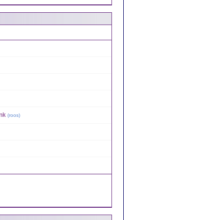
ank
(
roos
)