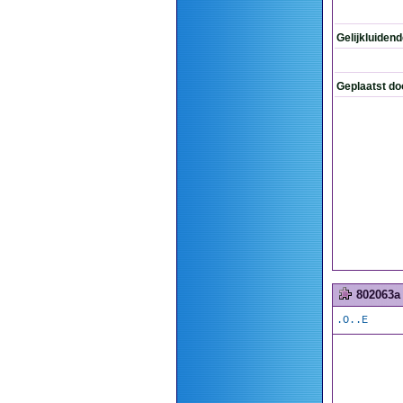
Gelijkluiden
Geplaatst do
802063a
.O..E