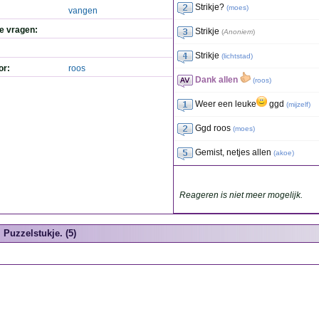
Strikje?
(
moes
)
vangen
de vragen:
Strikje
(
Anoniem
)
Strikje
(
lichtstad
)
or:
roos
Dank allen
(
roos
)
Weer een leuke
ggd
(
mijzelf
)
Ggd roos
(
moes
)
Gemist, netjes allen
(
akoe
)
Reageren is niet meer mogelijk.
Puzzelstukje. (5)