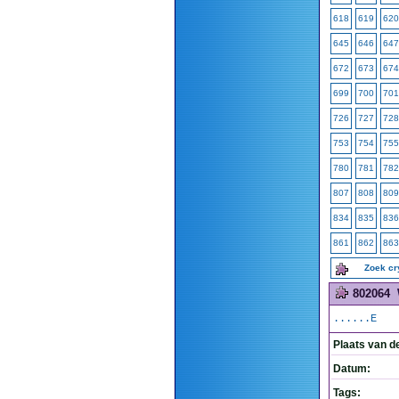
618
619
620
645
646
647
672
673
674
699
700
701
726
727
728
753
754
755
780
781
782
807
808
809
834
835
836
861
862
863
Zoek c
802064
......E
Plaats van d
Datum:
Tags: