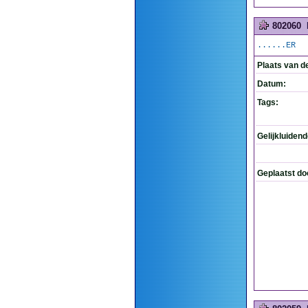
802060
......ER
Plaats van d
Datum:
Tags:
Gelijkluiden
Geplaatst do