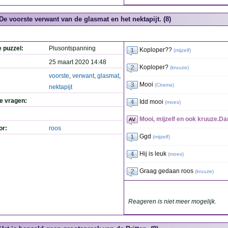
De voorste verwant van de glasmat en het nektapijt. (8)
e puzzel:
Plusontspanning
Koploper??
(
mijzelf
)
25 maart 2020 14:48
Koploper?
(
kruuze
)
voorste
,
verwant
,
glasmat
,
Mooi
(
Cirama
)
nektapijt
de vragen:
Idd mooi
(
moes
)
Mooi, mijzelf en ook kruuze.D
or:
roos
Ggd
(
mijzelf
)
Hij is leuk
(
moes
)
Graag gedaan roos
(
kruuze
)
Reageren is niet meer mogelijk.