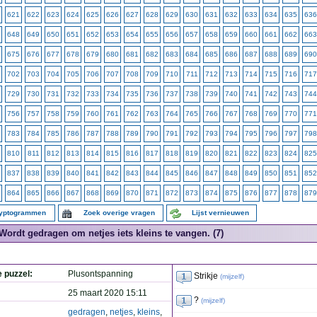
621
622
623
624
625
626
627
628
629
630
631
632
633
634
635
636
648
649
650
651
652
653
654
655
656
657
658
659
660
661
662
663
675
676
677
678
679
680
681
682
683
684
685
686
687
688
689
690
702
703
704
705
706
707
708
709
710
711
712
713
714
715
716
717
729
730
731
732
733
734
735
736
737
738
739
740
741
742
743
744
756
757
758
759
760
761
762
763
764
765
766
767
768
769
770
771
783
784
785
786
787
788
789
790
791
792
793
794
795
796
797
798
810
811
812
813
814
815
816
817
818
819
820
821
822
823
824
825
837
838
839
840
841
842
843
844
845
846
847
848
849
850
851
852
864
865
866
867
868
869
870
871
872
873
874
875
876
877
878
879
ryptogrammen
Zoek overige vragen
Lijst vernieuwen
Wordt gedragen om netjes iets kleins te vangen. (7)
e puzzel:
Plusontspanning
Strikje
(
mijzelf
)
25 maart 2020 15:11
?
(
mijzelf
)
gedragen
,
netjes
,
kleins
,