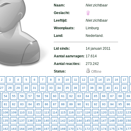
Naam:
Niet zichtbaar
Geslacht:
Leeftijd:
Niet zichtbaar
Woonplaats:
Limburg
Land:
Nederland.
Lid sinds:
14 januari 2011
Aantal aanvragen:
17.614
Aantal reacties:
273.242
Status:
Offline
2
3
4
5
6
7
8
9
10
11
12
13
14
15
16
17
27
28
29
30
31
32
33
34
35
36
37
38
39
40
41
42
54
55
56
57
58
59
60
61
62
63
64
65
66
67
68
69
81
82
83
84
85
86
87
88
89
90
91
92
93
94
95
96
108
109
110
111
112
113
114
115
116
117
118
119
120
121
122
123
135
136
137
138
139
140
141
142
143
144
145
146
147
148
149
150
162
163
164
165
166
167
168
169
170
171
172
173
174
175
176
177