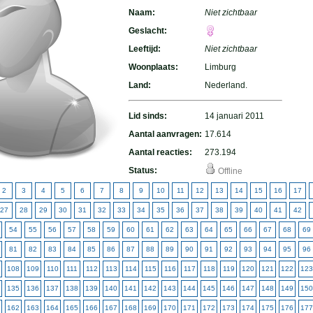
Naam:
Niet zichtbaar
Geslacht:
Leeftijd:
Niet zichtbaar
Woonplaats:
Limburg
Land:
Nederland.
Lid sinds:
14 januari 2011
Aantal aanvragen:
17.614
Aantal reacties:
273.194
Status:
Offline
2
3
4
5
6
7
8
9
10
11
12
13
14
15
16
17
27
28
29
30
31
32
33
34
35
36
37
38
39
40
41
42
54
55
56
57
58
59
60
61
62
63
64
65
66
67
68
69
81
82
83
84
85
86
87
88
89
90
91
92
93
94
95
96
108
109
110
111
112
113
114
115
116
117
118
119
120
121
122
123
135
136
137
138
139
140
141
142
143
144
145
146
147
148
149
150
162
163
164
165
166
167
168
169
170
171
172
173
174
175
176
177