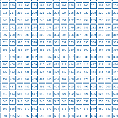
189
190
191
192
193
194
195
196
197
198
199
200
201
202
203
204
216
217
218
219
220
221
222
223
224
225
226
227
228
229
230
231
243
244
245
246
247
248
249
250
251
252
253
254
255
256
257
258
270
271
272
273
274
275
276
277
278
279
280
281
282
283
284
285
297
298
299
300
301
302
303
304
305
306
307
308
309
310
311
312
324
325
326
327
328
329
330
331
332
333
334
335
336
337
338
339
351
352
353
354
355
356
357
358
359
360
361
362
363
364
365
366
378
379
380
381
382
383
384
385
386
387
388
389
390
391
392
393
405
406
407
408
409
410
411
412
413
414
415
416
417
418
419
420
432
433
434
435
436
437
438
439
440
441
442
443
444
445
446
447
459
460
461
462
463
464
465
466
467
468
469
470
471
472
473
474
486
487
488
489
490
491
492
493
494
495
496
497
498
499
500
501
513
514
515
516
517
518
519
520
521
522
523
524
525
526
527
528
540
541
542
543
544
545
546
547
548
549
550
551
552
553
554
555
567
568
569
570
571
572
573
574
575
576
577
578
579
580
581
582
594
595
596
597
598
599
600
601
602
603
604
605
606
607
608
609