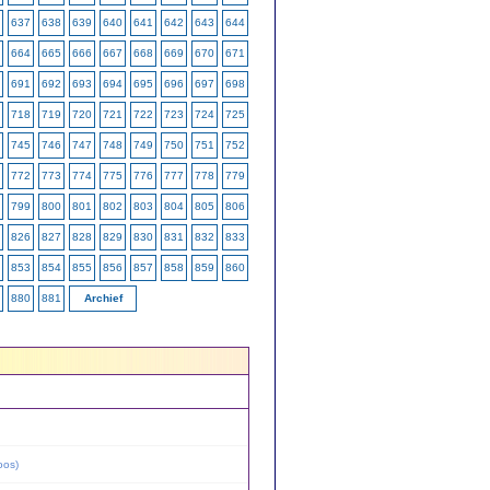
637
638
639
640
641
642
643
644
664
665
666
667
668
669
670
671
691
692
693
694
695
696
697
698
718
719
720
721
722
723
724
725
745
746
747
748
749
750
751
752
772
773
774
775
776
777
778
779
799
800
801
802
803
804
805
806
826
827
828
829
830
831
832
833
853
854
855
856
857
858
859
860
880
881
Archief
oos
)