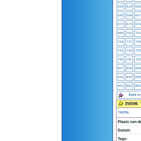
618
619
620
645
646
647
672
673
674
699
700
701
726
727
728
753
754
755
780
781
782
807
808
809
834
835
836
861
862
863
Zoek c
350596
THEMA
Plaats van d
Datum:
Tags: