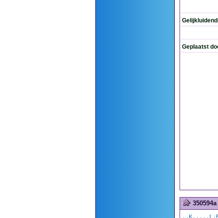
Gelijkluiden
Geplaatst do
350594a
..K.....L.