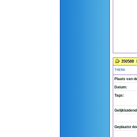
350588
THEMA
Plaats van d
Datum:
Tags:
Gelijkluiden
Geplaatst do