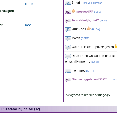
Smurfin
(
mevr. ooievaar
)
lopen
de vragen:
mevrooi.PF
(
roos
)
Te makkelijk, niet?
(
roos
)
or:
roos
leuk Roos
(
HaDe
)
Mwah
(
B3RT
)
Wat een lekkere puzzeltjes zo
Deze dame was al een paar ke
omschrijvingen....
(
B3RT
)
me = met
(
B3RT
)
Niet teruggelezen B3RT...:_
(
ro
Reageren is niet meer mogelijk.
Puzzelaar bij de AH (12)
E.