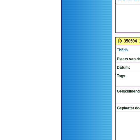
350594
THEMA
Plaats van d
Datum:
Tags:
Gelijkluiden
Geplaatst do