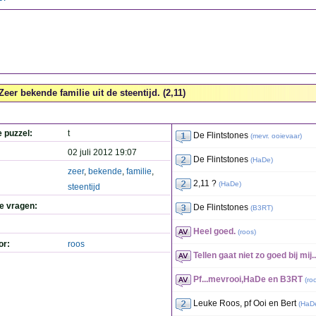
Zeer bekende familie uit de steentijd. (2,11)
e puzzel:
t
De Flintstones
(
mevr. ooievaar
)
02 juli 2012 19:07
De Flintstones
(
HaDe
)
zeer
,
bekende
,
familie
,
2,11 ?
(
HaDe
)
steentijd
de vragen:
De Flintstones
(
B3RT
)
Heel goed.
(
roos
)
or:
roos
Tellen gaat niet zo goed bij mij..
Pf...mevrooi,HaDe en B3RT
(
ro
Leuke Roos, pf Ooi en Bert
(
HaD