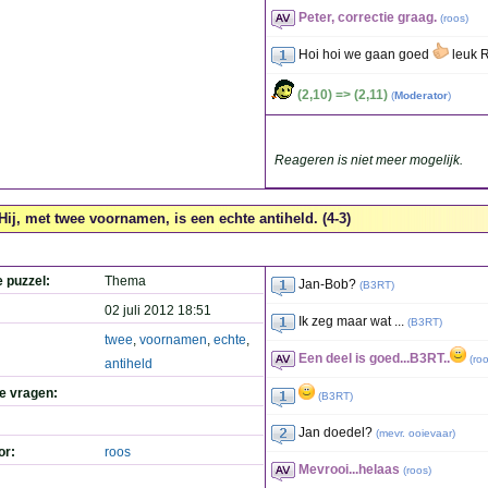
Peter, correctie graag.
(
roos
)
Hoi hoi we gaan goed
leuk 
(2,10) => (2,11)
(
Moderator
)
Reageren is niet meer mogelijk.
Hij, met twee voornamen, is een echte antiheld. (4-3)
e puzzel:
Thema
Jan-Bob?
(
B3RT
)
02 juli 2012 18:51
Ik zeg maar wat ...
(
B3RT
)
twee
,
voornamen
,
echte
,
Een deel is goed...B3RT..
(
ro
antiheld
de vragen:
(
B3RT
)
Jan doedel?
(
mevr. ooievaar
)
or:
roos
Mevrooi...helaas
(
roos
)