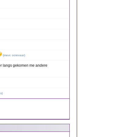
(
mevr. ooievaar
)
er langs gekomen me andere
os
)