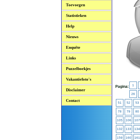
Toevoegen
Statistieken
Help
Nieuws
Enquête
Links
Puzzelboekjes
Vakantiefoto's
1
Pagina:
Disclaimer
26
Contact
51
52
53
78
79
80
105
106
107
132
133
134
159
160
161