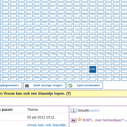
621
622
623
624
625
626
627
628
629
630
631
632
633
634
635
636
648
649
650
651
652
653
654
655
656
657
658
659
660
661
662
663
675
676
677
678
679
680
681
682
683
684
685
686
687
688
689
690
702
703
704
705
706
707
708
709
710
711
712
713
714
715
716
717
729
730
731
732
733
734
735
736
737
738
739
740
741
742
743
744
756
757
758
759
760
761
762
763
764
765
766
767
768
769
770
771
783
784
785
786
787
788
789
790
791
792
793
794
795
796
797
798
810
811
812
813
814
815
816
817
818
819
820
821
822
823
824
825
848
837
838
839
840
841
842
843
844
845
846
847
849
850
851
852
864
865
866
867
868
869
870
871
872
873
874
875
876
877
878
879
ryptogrammen
Zoek overige vragen
Lijst vernieuwen
'n Vrouw kan ook een blauwtje lopen. (7)
e puzzel:
Thema
Smurfin
(
B3RT
)
02 juli 2012 19:11
B3RT... zeer herkenbaar?
(
r
vrouw
,
kan
,
ook
,
blauwtje
,