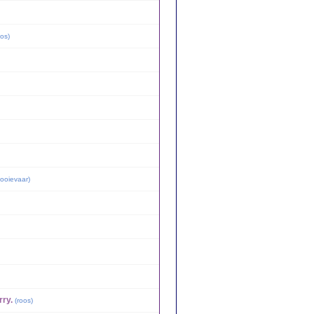
oos
)
 ooievaar
)
rry.
(
roos
)