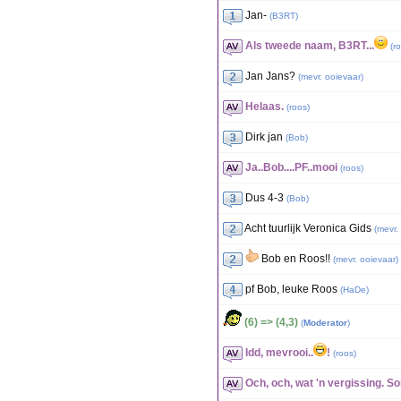
Jan-
(
B3RT
)
Als tweede naam, B3RT...
(
r
Jan Jans?
(
mevr. ooievaar
)
Helaas.
(
roos
)
Dirk jan
(
Bob
)
Ja..Bob....PF..mooi
(
roos
)
Dus 4-3
(
Bob
)
Acht tuurlijk Veronica Gids
(
mevr.
Bob en Roos!!
(
mevr. ooievaar
)
pf Bob, leuke Roos
(
HaDe
)
(6) => (4,3)
(
Moderator
)
Idd, mevrooi..
!
(
roos
)
Och, och, wat 'n vergissing. So