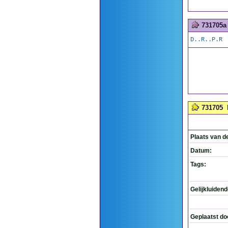
731705a
D..R..P.R
731705
Plaats van d
Datum:
Tags:
Gelijkluiden
Geplaatst do