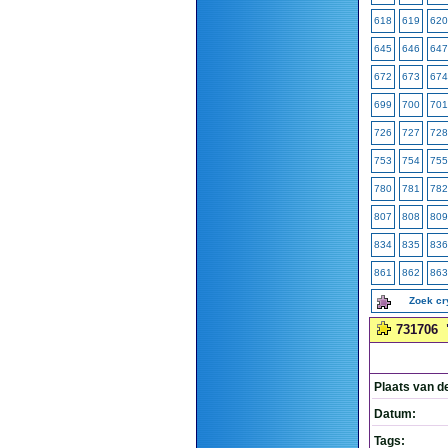
618
619
620
645
646
647
672
673
674
699
700
701
726
727
728
753
754
755
780
781
782
807
808
809
834
835
836
861
862
863
Zoek c
731706
Plaats van d
Datum:
Tags: