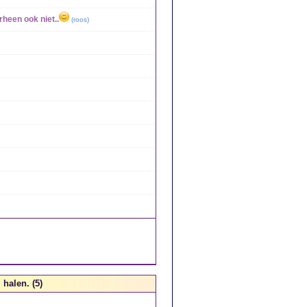
rheen ook niet..
(
roos
)
 halen. (5)