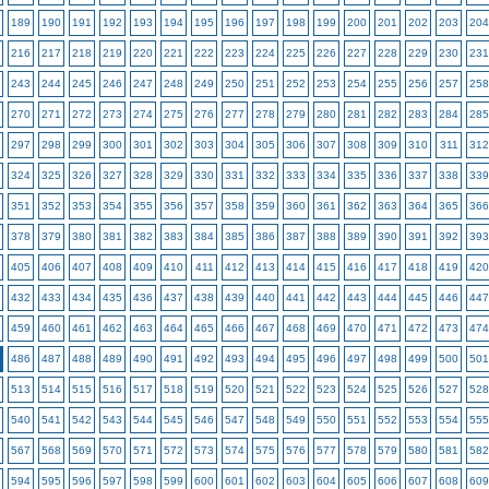
189
190
191
192
193
194
195
196
197
198
199
200
201
202
203
204
216
217
218
219
220
221
222
223
224
225
226
227
228
229
230
231
243
244
245
246
247
248
249
250
251
252
253
254
255
256
257
258
270
271
272
273
274
275
276
277
278
279
280
281
282
283
284
285
297
298
299
300
301
302
303
304
305
306
307
308
309
310
311
312
324
325
326
327
328
329
330
331
332
333
334
335
336
337
338
339
351
352
353
354
355
356
357
358
359
360
361
362
363
364
365
366
378
379
380
381
382
383
384
385
386
387
388
389
390
391
392
393
405
406
407
408
409
410
411
412
413
414
415
416
417
418
419
420
432
433
434
435
436
437
438
439
440
441
442
443
444
445
446
447
459
460
461
462
463
464
465
466
467
468
469
470
471
472
473
474
486
487
488
489
490
491
492
493
494
495
496
497
498
499
500
501
513
514
515
516
517
518
519
520
521
522
523
524
525
526
527
528
540
541
542
543
544
545
546
547
548
549
550
551
552
553
554
555
567
568
569
570
571
572
573
574
575
576
577
578
579
580
581
582
594
595
596
597
598
599
600
601
602
603
604
605
606
607
608
609