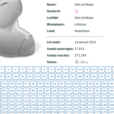
Naam:
Niet zichtbaar
Geslacht:
Leeftijd:
Niet zichtbaar
Woonplaats:
Limburg
Land:
Nederland.
Lid sinds:
14 januari 2011
Aantal aanvragen:
17.614
Aantal reacties:
273.194
Status:
Offline
2
3
4
5
6
7
8
9
10
11
12
13
14
15
16
17
27
28
29
30
31
32
33
34
35
36
37
38
39
40
41
42
54
55
56
57
58
59
60
61
62
63
64
65
66
67
68
69
81
82
83
84
85
86
87
88
89
90
91
92
93
94
95
96
108
109
110
111
112
113
114
115
116
117
118
119
120
121
122
123
135
136
137
138
139
140
141
142
143
144
145
146
147
148
149
150
162
163
164
165
166
167
168
169
170
171
172
173
174
175
176
177