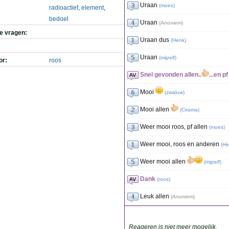
Uraan
(
moes
)
radioactief
,
element
,
bedoel
Uraan
(
Anoniem
)
de vragen:
Uraan dus
(
Henk
)
Uraan
(
mijzelf
)
or:
roos
Snel gevonden allen..
...en pf
Mooi
(
zwaluw
)
Mooi allen
(
Cirama
)
Weer mooi roos, pf allen
(
moes
)
Weer mooi, roos en anderen
(
He
Weer mooi allen
(
mijzelf
)
Dank
(
roos
)
Leuk allen
(
Anoniem
)
Reageren is niet meer mogelijk.