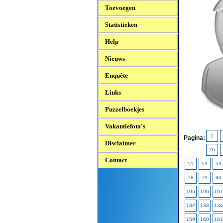
Toevoegen
Statistieken
Help
Nieuws
Enquête
Links
Puzzelboekjes
Vakantiefoto's
1
Pagina:
Disclaimer
26
Contact
51
52
53
78
79
80
105
106
107
132
133
134
159
160
161