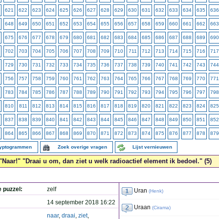
621
622
623
624
625
626
627
628
629
630
631
632
633
634
635
636
648
649
650
651
652
653
654
655
656
657
658
659
660
661
662
663
675
676
677
678
679
680
681
682
683
684
685
686
687
688
689
690
702
703
704
705
706
707
708
709
710
711
712
713
714
715
716
717
729
730
731
732
733
734
735
736
737
738
739
740
741
742
743
744
756
757
758
759
760
761
762
763
764
765
766
767
768
769
770
771
783
784
785
786
787
788
789
790
791
792
793
794
795
796
797
798
810
811
812
813
814
815
816
817
818
819
820
821
822
823
824
825
837
838
839
840
841
842
843
844
845
846
847
848
849
850
851
852
864
865
866
867
868
869
870
871
872
873
874
875
876
877
878
879
ryptogrammen
Zoek overige vragen
Lijst vernieuwen
"Naar!" "Draai u om, dan ziet u welk radioactief element ik bedoel." (5)
e puzzel:
zelf
Uran
(
Henk
)
14 september 2018 16:22
Uraan
(
Cirama
)
naar
,
draai
,
ziet
,