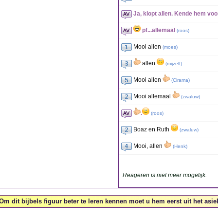
Ja, klopt allen. Kende hem voo
pf...allemaal
(
roos
)
Mooi allen
(
moes
)
allen
(
mijzelf
)
Mooi allen
(
Cirama
)
Mooi allemaal
(
zwaluw
)
.
(
roos
)
Boaz en Ruth
(
zwaluw
)
Mooi, allen
(
Henk
)
Reageren is niet meer mogelijk.
Om dit bijbels figuur beter te leren kennen moet u hem eerst uit het asiel