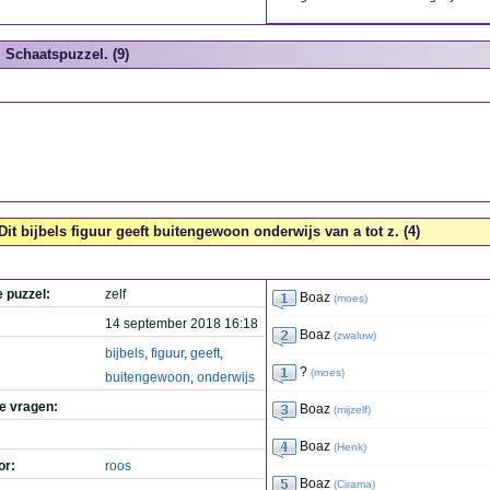
Schaatspuzzel. (9)
Dit bijbels figuur geeft buitengewoon onderwijs van a tot z. (4)
e puzzel:
zelf
Boaz
(
moes
)
14 september 2018 16:18
Boaz
(
zwaluw
)
bijbels
,
figuur
,
geeft
,
?
(
moes
)
buitengewoon
,
onderwijs
de vragen:
Boaz
(
mijzelf
)
Boaz
(
Henk
)
or:
roos
Boaz
(
Cirama
)