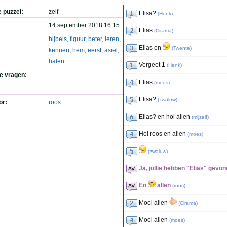
e puzzel:
zelf
Elisa?
(
Henk
)
14 september 2018 16:15
Elias
(
Cirama
)
bijbels
,
figuur
,
beter
,
leren
,
Elias en
(
Twente
)
kennen
,
hem
,
eerst
,
asiel
,
halen
Vergeet 1
(
Henk
)
de vragen:
Elias
(
moes
)
Elisa?
(
zwaluw
)
or:
roos
Elias? en hoi allen
(
mijzelf
)
Hoi roos en allen
(
moes
)
(
zwaluw
)
Ja, jullie hebben "Elias" gevond
En
allen
(
roos
)
Mooi allen
(
Cirama
)
Mooi allen
(
moes
)