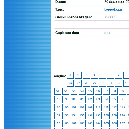
Datum:
20 december 2
Tags:
koppelbaas
Gelijkluidende vragen:
356005
Geplaatst door:
roos
1
2
3
4
5
6
7
8
Pagina:
26
27
28
29
30
31
32
33
51
52
53
54
55
56
57
58
59
78
79
80
81
82
83
84
85
86
105
106
107
108
109
110
111
112
113
132
133
134
135
136
137
138
139
140
159
160
161
162
163
164
165
166
167