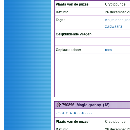
Plaats van de puzzel:
Cryptobundel
Datum:
26 december 2
Tags:
via
,
rotonde
,
rei
zuidwaarts
Gelijkluidende vragen:
Geplaatst door:
roos
790896
Magic granny. (18)
.E.O.E.G.O...O....
Plaats van de puzzel:
Cryptobundel
Datum:
26 december 2