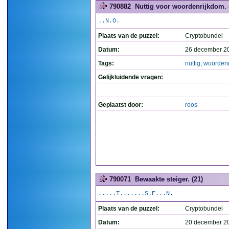
790882
Nuttig voor woordenrijkdom. 
..N.O.
Plaats van de puzzel:
Cryptobundel
Datum:
26 december 2
Tags:
nuttig
,
woorden
Gelijkluidende vragen:
Geplaatst door:
roos
790071
Bewaakte steiger. (21)
.....T.......S.E...N.
Plaats van de puzzel:
Cryptobundel
Datum:
20 december 2