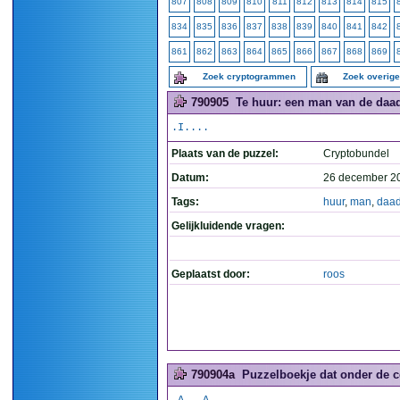
807
808
809
810
811
812
813
814
815
834
835
836
837
838
839
840
841
842
861
862
863
864
865
866
867
868
869
Zoek cryptogrammen
Zoek overig
790905
Te huur: een man van de daad
.I....
Plaats van de puzzel:
Cryptobundel
Datum:
26 december 2
Tags:
huur
,
man
,
daa
Gelijkluidende vragen:
Geplaatst door:
roos
790904a
Puzzelboekje dat onder de co