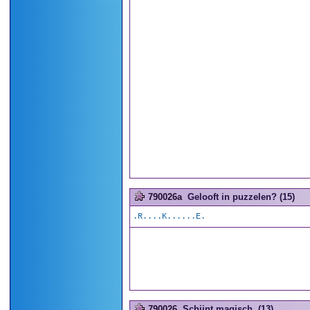
790026a
Gelooft in puzzelen? (15)
.R....K......E.
790026
Schijnt magisch. (13)