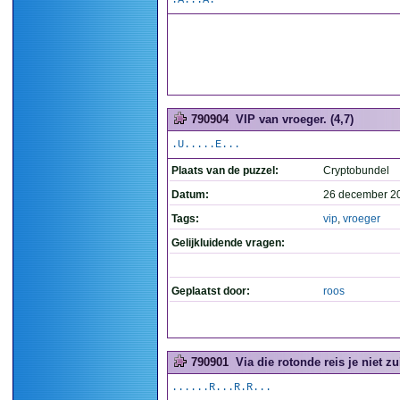
.A...A.
790904
VIP van vroeger. (4,7)
.U.....E...
Plaats van de puzzel:
Cryptobundel
Datum:
26 december 2
Tags:
vip
,
vroeger
Gelijkluidende vragen:
Geplaatst door:
roos
790901
Via die rotonde reis je niet zu
......R...R.R...