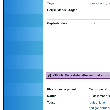
Tags:
plaats
,
boom
,
b
Gelijkluidende vragen:
Geplaatst door:
roos
790066
De laatste letter van het rijtu
.......T..
Plaats van de puzzel:
Cryptobundel
Datum:
20 december 2
Tags:
laatste
,
letter
,
rijtuigonderdeel