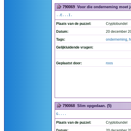
790069
Voor die onderneming moet je 
..E...I.
Plaats van de puzzel:
Cryptobundel
Datum:
20 december 2
Tags:
onderneming
,
h
Gelijkluidende vragen:
Geplaatst door:
roos
790068
Slim opgedaan. (5)
G....
Plaats van de puzzel:
Cryptobundel
Datum:
20 december 2