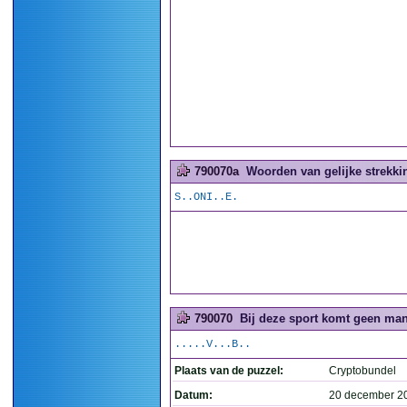
790070a
Woorden van gelijke strekkin
S..ONI..E.
790070
Bij deze sport komt geen man
.....V...B..
Plaats van de puzzel:
Cryptobundel
Datum:
20 december 2