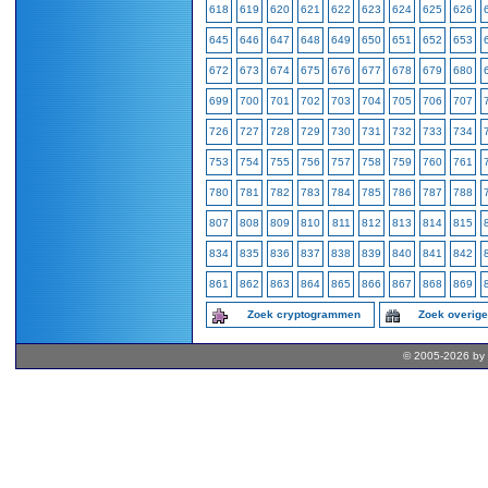
618
619
620
621
622
623
624
625
626
645
646
647
648
649
650
651
652
653
672
673
674
675
676
677
678
679
680
699
700
701
702
703
704
705
706
707
726
727
728
729
730
731
732
733
734
753
754
755
756
757
758
759
760
761
780
781
782
783
784
785
786
787
788
807
808
809
810
811
812
813
814
815
834
835
836
837
838
839
840
841
842
861
862
863
864
865
866
867
868
869
Zoek cryptogrammen
Zoek overig
© 2005-2026 by 