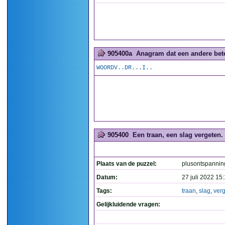
905400a
Anagram dat een andere betek
WOORDV..DR...I..
905400
Een traan, een slag vergeten. (
Plaats van de puzzel:
plusontspannin
Datum:
27 juli 2022 15
Tags:
traan
,
slag
,
ver
Gelijkluidende vragen: