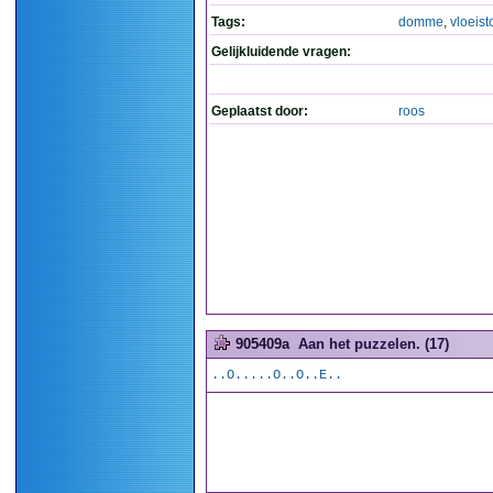
Tags:
domme
,
vloeist
Gelijkluidende vragen:
Geplaatst door:
roos
905409a
Aan het puzzelen. (17)
..O.....O..O..E..