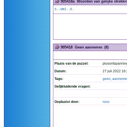
905418a
Woorden van gelijke strekkin
S..ONI..E.
905418
Geen aannemer. (8)
Plaats van de puzzel:
plusontspannin
Datum:
27 juli 2022 16
Tags:
geen
,
aanneme
Gelijkluidende vragen:
Geplaatst door:
roos