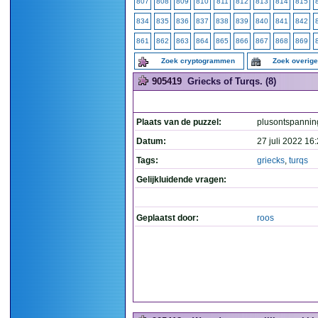
807
808
809
810
811
812
813
814
815
834
835
836
837
838
839
840
841
842
861
862
863
864
865
866
867
868
869
Zoek cryptogrammen
Zoek overig
905419
Griecks of Turqs. (8)
Plaats van de puzzel:
plusontspannin
Datum:
27 juli 2022 16
Tags:
griecks
,
turqs
Gelijkluidende vragen:
Geplaatst door:
roos