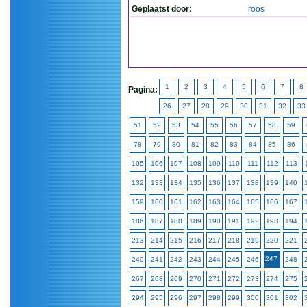
Geplaatst door:
roos
1
2
3
4
5
6
7
8
Pagina:
26
27
28
29
30
31
32
33
51
52
53
54
55
56
57
58
59
78
79
80
81
82
83
84
85
86
105
106
107
108
109
110
111
112
113
132
133
134
135
136
137
138
139
140
159
160
161
162
163
164
165
166
167
186
187
188
189
190
191
192
193
194
213
214
215
216
217
218
219
220
221
247
240
241
242
243
244
245
246
248
267
268
269
270
271
272
273
274
275
294
295
296
297
298
299
300
301
302