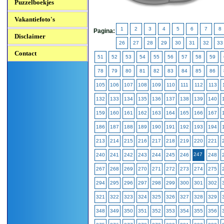
Puzzelboekjes
Vakantiefoto's
1
2
3
4
5
6
7
8
Pagina:
Disclaimer
26
27
28
29
30
31
32
33
Contact
51
52
53
54
55
56
57
58
59
78
79
80
81
82
83
84
85
86
105
106
107
108
109
110
111
112
113
132
133
134
135
136
137
138
139
140
159
160
161
162
163
164
165
166
167
186
187
188
189
190
191
192
193
194
213
214
215
216
217
218
219
220
221
247
240
241
242
243
244
245
246
248
267
268
269
270
271
272
273
274
275
294
295
296
297
298
299
300
301
302
321
322
323
324
325
326
327
328
329
348
349
350
351
352
353
354
355
356