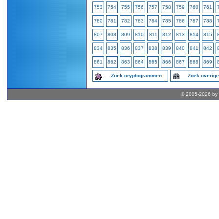
753
754
755
756
757
758
759
760
761
780
781
782
783
784
785
786
787
788
807
808
809
810
811
812
813
814
815
834
835
836
837
838
839
840
841
842
861
862
863
864
865
866
867
868
869
Zoek cryptogrammen
Zoek overig
© 2005-2026 by 