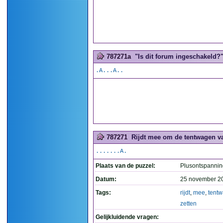
787271a
"Is dit forum ingeschakeld?".
.A...A..
787271
Rijdt mee om de tentwagen vas
.......A.
Plaats van de puzzel:
Plusontspannin
Datum:
25 november 2
Tags:
rijdt
,
mee
,
tent
zetten
Gelijkluidende vragen: