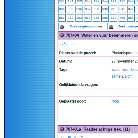
807
808
809
810
811
812
813
814
815
834
835
836
837
838
839
840
841
842
861
862
863
864
865
866
867
868
869
Zoek cryptogrammen
Zoek overig
787404
Water en vuur belemmeren sam
..E....
Plaats van de puzzel:
Plusontspannin
Datum:
27 november 2
Tags:
water
,
vuur
,
bel
samen
,
zicht
Gelijkluidende vragen:
Geplaatst door:
roos
787401a
Raadselachtige trek. (11)