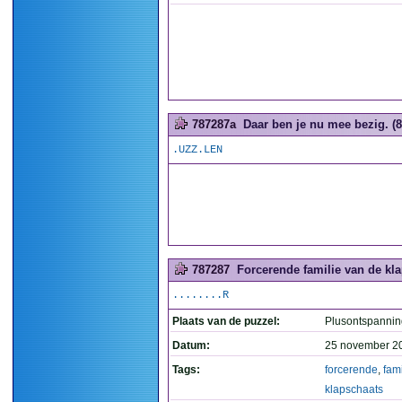
787287a
Daar ben je nu mee bezig. (8
.UZZ.LEN
787287
Forcerende familie van de kla
........R
Plaats van de puzzel:
Plusontspannin
Datum:
25 november 2
Tags:
forcerende
,
fami
klapschaats