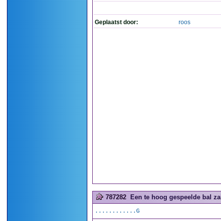
Geplaatst door:
roos
787282
Een te hoog gespeelde bal zal
............G