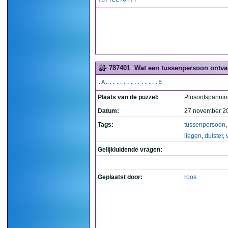
.U..EL.O..T
787401
Wat een tussenpersoon ontvang
.A...............E
Plaats van de puzzel:
Plusontspannin
Datum:
27 november 2
Tags:
tussenpersoon
liegen
,
duister
,
Gelijkluidende vragen:
Geplaatst door:
roos