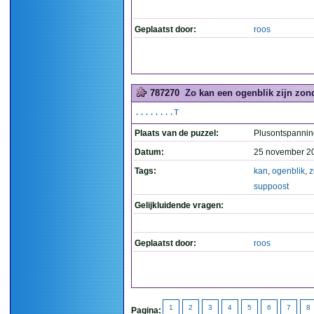
Geplaatst door:
roos
787270
Zo kan een ogenblik zijn zond
........T
Plaats van de puzzel:
Plusontspannin
Datum:
25 november 2
Tags:
kan
,
ogenblik
,
z
suppoost
Gelijkluidende vragen:
Geplaatst door:
roos
1
2
3
4
5
6
7
8
Pagina: