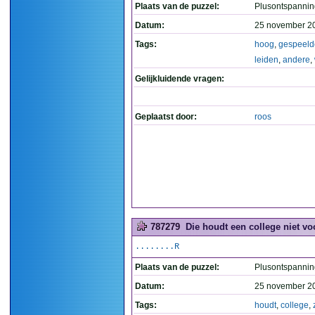
Plaats van de puzzel:
Plusontspannin
Datum:
25 november 2
Tags:
hoog
,
gespeeld
leiden
,
andere
,
Gelijkluidende vragen:
Geplaatst door:
roos
787279
Die houdt een college niet voo
........R
Plaats van de puzzel:
Plusontspannin
Datum:
25 november 2
Tags:
houdt
,
college
,