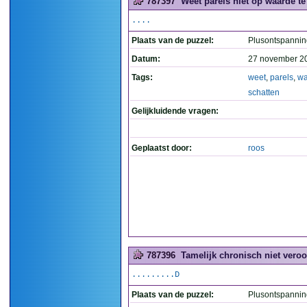
787397
Weet parels niet op waarde te 
....
Plaats van de puzzel:
Plusontspannin
Datum:
27 november 2
Tags:
weet
,
parels
,
wa
schatten
Gelijkluidende vragen:
Geplaatst door:
roos
787396
Tamelijk chronisch niet veroor
.........D
Plaats van de puzzel:
Plusontspannin