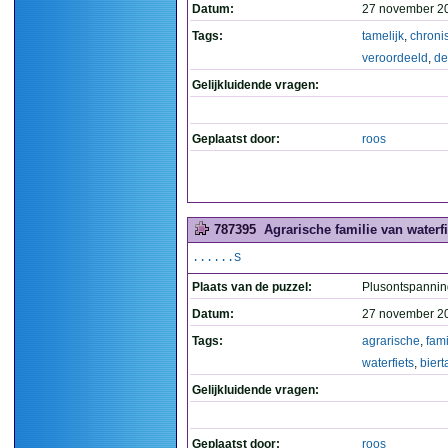
Datum:
27 november 2
Tags:
tamelijk
,
chroni
veroordeeld
,
de
Gelijkluidende vragen:
Geplaatst door:
roos
787395
Agrarische familie van waterfie
......S
Plaats van de puzzel:
Plusontspannin
Datum:
27 november 2
Tags:
agrarische
,
fami
waterfiets
,
biert
Gelijkluidende vragen:
Geplaatst door:
roos