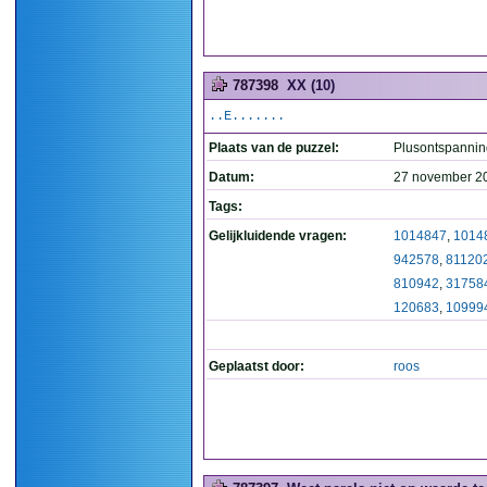
787398
XX (10)
..E.......
Plaats van de puzzel:
Plusontspannin
Datum:
27 november 2
Tags:
Gelijkluidende vragen:
1014847
,
1014
942578
,
81120
810942
,
31758
120683
,
10999
Geplaatst door:
roos