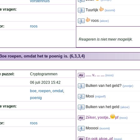
vorstenhuis
de vragen:
Tuurlijk
(
suomi
)
roos
(
akoe
)
or:
roos
Reageren is niet meer mogelijk.
Boe roepen, omdat het te poenig is. (6,3,3,4)
e puzzel:
Cryptogrammen
...... v.. ... ....
(
roos
)
06 juli 2023 15:42
Bulken van het geld?
(
yootje
)
boe
,
roepen
,
omdat
,
Mooi
(
mijzelf
)
poenig
de vragen:
Bulken van het geld
(
akoe
)
Zéker, yootje..
pf
(
roos
)
or:
roos
Mooooi
(
suomi
)
En ook akoe..pf
(
roos
)