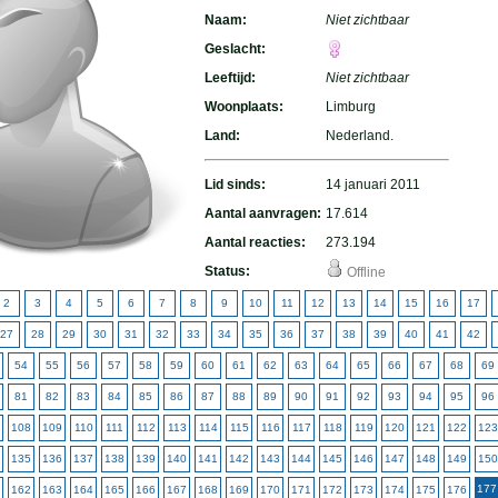
Naam:
Niet zichtbaar
Geslacht:
Leeftijd:
Niet zichtbaar
Woonplaats:
Limburg
Land:
Nederland.
Lid sinds:
14 januari 2011
Aantal aanvragen:
17.614
Aantal reacties:
273.194
Status:
Offline
2
3
4
5
6
7
8
9
10
11
12
13
14
15
16
17
27
28
29
30
31
32
33
34
35
36
37
38
39
40
41
42
54
55
56
57
58
59
60
61
62
63
64
65
66
67
68
69
81
82
83
84
85
86
87
88
89
90
91
92
93
94
95
96
108
109
110
111
112
113
114
115
116
117
118
119
120
121
122
123
135
136
137
138
139
140
141
142
143
144
145
146
147
148
149
150
177
162
163
164
165
166
167
168
169
170
171
172
173
174
175
176