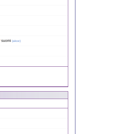
suomi
(
akoe
)