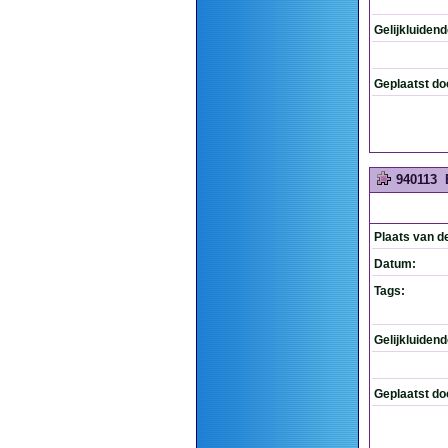
Gelijkluiden
Geplaatst do
940113
Plaats van d
Datum:
Tags:
Gelijkluiden
Geplaatst do