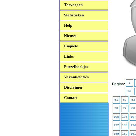
Toevoegen
Statistieken
Help
Nieuws
Enquête
Links
Puzzelboekjes
Vakantiefoto's
1
Pagina:
Disclaimer
26
Contact
51
52
53
78
79
80
105
106
107
132
133
134
159
160
161