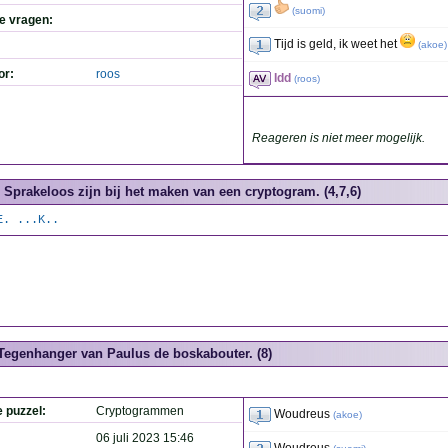
(
suomi
)
de vragen:
Tijd is geld, ik weet het
(
akoe
)
or:
roos
Idd
(
roos
)
Reageren is niet meer mogelijk.
Sprakeloos zijn bij het maken van een cryptogram. (4,7,6)
E. ...K..
Tegenhanger van Paulus de boskabouter. (8)
e puzzel:
Cryptogrammen
Woudreus
(
akoe
)
06 juli 2023 15:46