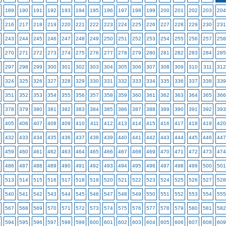
189
190
191
192
193
194
195
196
197
198
199
200
201
202
203
204
216
217
218
219
220
221
222
223
224
225
226
227
228
229
230
231
243
244
245
246
247
248
249
250
251
252
253
254
255
256
257
258
270
271
272
273
274
275
276
277
278
279
280
281
282
283
284
285
297
298
299
300
301
302
303
304
305
306
307
308
309
310
311
312
324
325
326
327
328
329
330
331
332
333
334
335
336
337
338
339
351
352
353
354
355
356
357
358
359
360
361
362
363
364
365
366
378
379
380
381
382
383
384
385
386
387
388
389
390
391
392
393
405
406
407
408
409
410
411
412
413
414
415
416
417
418
419
420
432
433
434
435
436
437
438
439
440
441
442
443
444
445
446
447
459
460
461
462
463
464
465
466
467
468
469
470
471
472
473
474
486
487
488
489
490
491
492
493
494
495
496
497
498
499
500
501
513
514
515
516
517
518
519
520
521
522
523
524
525
526
527
528
540
541
542
543
544
545
546
547
548
549
550
551
552
553
554
555
567
568
569
570
571
572
573
574
575
576
577
578
579
580
581
582
594
595
596
597
598
599
600
601
602
603
604
605
606
607
608
609