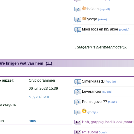
beiden
(
mijzelf
)
yootje
(
akoe
)
Mooi roos en hi5 akoe
(
yootje
)
Reageren is niet meer mogelijk.
We krijgen wat van hem! (11)
e puzzel:
Cryptogrammen
Sinterklaas ;D
(
yootje
)
06 juli 2023 15:39
Leverancier
(
suomi
)
krijgen
,
hem
Premiegever??
(
akoe
)
de vragen:
(
yootje
)
or:
roos
Hah, grappig, had ik ook,maar 
Pf..suomi
(
roos
)