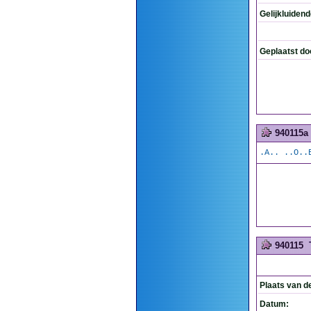
Gelijkluiden
Geplaatst do
940115a
.A.. ..O..
940115
Plaats van d
Datum: