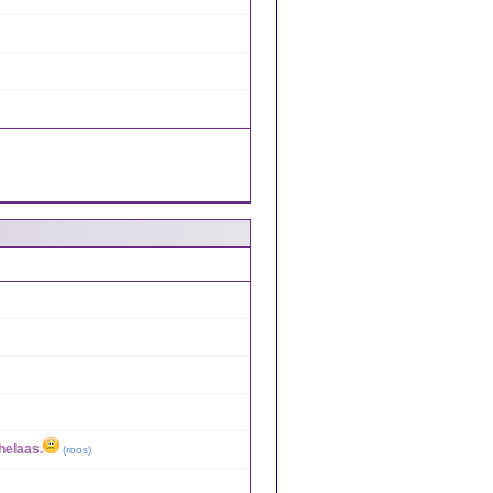
helaas.
(
roos
)