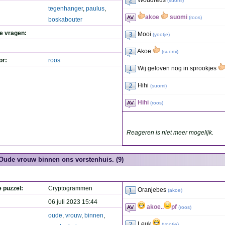
Woudreus
(
suomi
)
tegenhanger
,
paulus
,
akoe
suomi
(
roos
)
boskabouter
de vragen:
Mooi
(
yootje
)
Akoe
(
suomi
)
or:
roos
Wij geloven nog in sprookjes
Hihi
(
suomi
)
Hihi
(
roos
)
Reageren is niet meer mogelijk.
Oude vrouw binnen ons vorstenhuis. (9)
e puzzel:
Cryptogrammen
Oranjebes
(
akoe
)
06 juli 2023 15:44
akoe..
pf
(
roos
)
oude
,
vrouw
,
binnen
,
Leuk
(
yootje
)