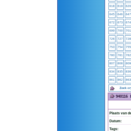
618
619
620
645
646
647
672
673
674
699
700
701
726
727
728
753
754
755
780
781
782
807
808
809
834
835
836
861
862
863
Zoek c
940116
Plaats van d
Datum:
Tags: