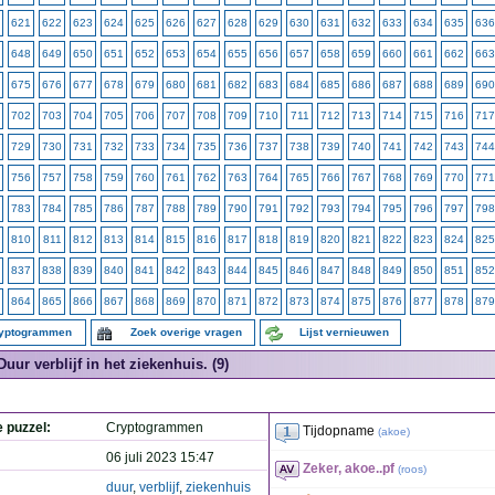
621
622
623
624
625
626
627
628
629
630
631
632
633
634
635
636
648
649
650
651
652
653
654
655
656
657
658
659
660
661
662
663
675
676
677
678
679
680
681
682
683
684
685
686
687
688
689
690
702
703
704
705
706
707
708
709
710
711
712
713
714
715
716
717
729
730
731
732
733
734
735
736
737
738
739
740
741
742
743
744
756
757
758
759
760
761
762
763
764
765
766
767
768
769
770
771
783
784
785
786
787
788
789
790
791
792
793
794
795
796
797
798
810
811
812
813
814
815
816
817
818
819
820
821
822
823
824
825
837
838
839
840
841
842
843
844
845
846
847
848
849
850
851
852
864
865
866
867
868
869
870
871
872
873
874
875
876
877
878
879
ryptogrammen
Zoek overige vragen
Lijst vernieuwen
Duur verblijf in het ziekenhuis. (9)
e puzzel:
Cryptogrammen
Tijdopname
(
akoe
)
06 juli 2023 15:47
Zeker, akoe..pf
(
roos
)
duur
,
verblijf
,
ziekenhuis