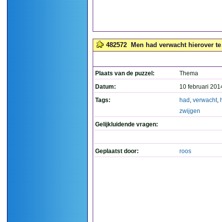
482572
Men had verwacht hierover te 
Plaats van de puzzel:
Thema
Datum:
10 februari 201
Tags:
had
,
verwacht
,
zwijgen
Gelijkluidende vragen:
Geplaatst door:
roos