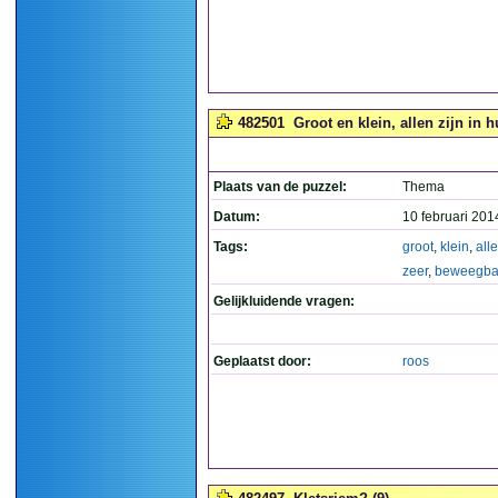
482501
Groot en klein, allen zijn in 
Plaats van de puzzel:
Thema
Datum:
10 februari 201
Tags:
groot
,
klein
,
all
zeer
,
beweegba
Gelijkluidende vragen:
Geplaatst door:
roos