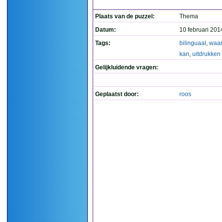
Plaats van de puzzel:
Thema
Datum:
10 februari 201
Tags:
bilinguaal
,
waar
kan
,
uitdrukken
Gelijkluidende vragen:
Geplaatst door:
roos