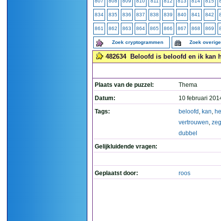
807
808
809
810
811
812
813
814
815
834
835
836
837
838
839
840
841
842
861
862
863
864
865
866
867
868
869
Zoek cryptogrammen
Zoek overig
482634
Beloofd is beloofd en ik kan h
Plaats van de puzzel:
Thema
Datum:
10 februari 201
Tags:
beloofd
,
kan
,
h
vertrouwen
,
ze
dubbel
Gelijkluidende vragen:
Geplaatst door:
roos