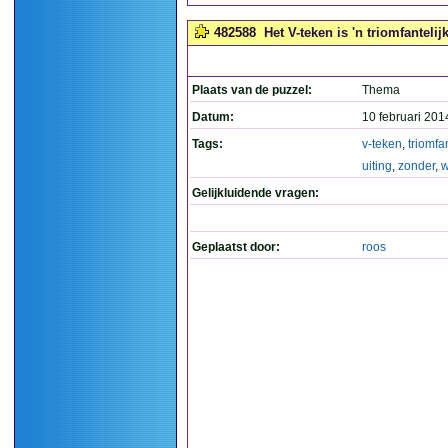
482588
Het V-teken is 'n triomfanteli
Plaats van de puzzel:
Thema
Datum:
10 februari 201
Tags:
v-teken
,
triomfa
uiting
,
zonder
,
w
Gelijkluidende vragen:
Geplaatst door:
roos