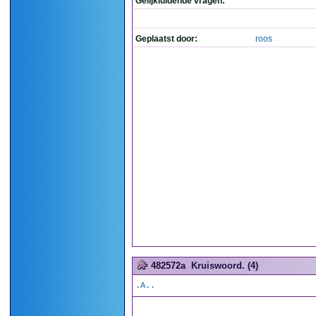
Gelijkluidende vragen:
Geplaatst door:
roos
482572a
Kruiswoord. (4)
.A..