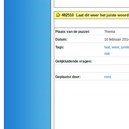
482510
Laat dit weer het juiste woord 
Plaats van de puzzel:
Thema
Datum:
10 februari 201
Tags:
laat
,
weer
,
juist
vak
Gelijkluidende vragen:
Geplaatst door:
roos