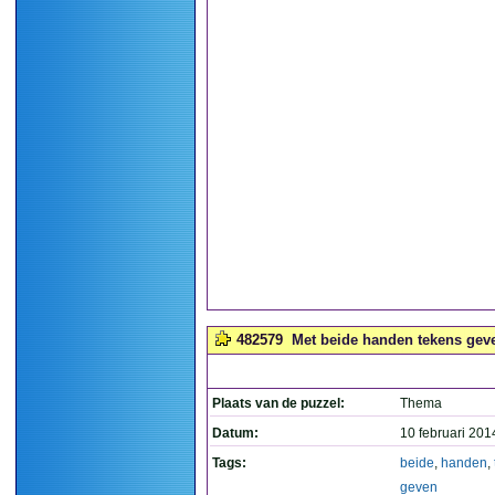
482579
Met beide handen tekens geve
Plaats van de puzzel:
Thema
Datum:
10 februari 201
Tags:
beide
,
handen
,
geven