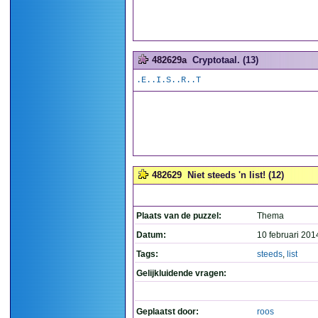
482629a
Cryptotaal. (13)
.E..I.S..R..T
482629
Niet steeds 'n list! (12)
Plaats van de puzzel:
Thema
Datum:
10 februari 201
Tags:
steeds
,
list
Gelijkluidende vragen:
Geplaatst door:
roos