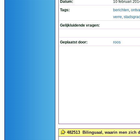
Datum:
10 februari 201
Tags:
berichten
,
ontv
verre
,
stadsgrac
Gelijkluidende vragen:
Geplaatst door:
roos
482513
Bilinguaal, waarin men zich 