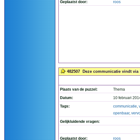
Geplaatst door:
roos
482507
Deze communicatie vindt via h
Plaats van de puzzel:
Thema
Datum:
10 februari 201
Tags:
communicatie
,
openbaar
,
verv
Gelijkluidende vragen:
Geplaatst door:
roos