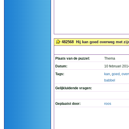
482568
Hij kan goed overweg met zijn
Plaats van de puzzel:
Thema
Datum:
10 februari 201
Tags:
kan
,
goed
,
ove
babbel
Gelijkluidende vragen:
Geplaatst door:
roos