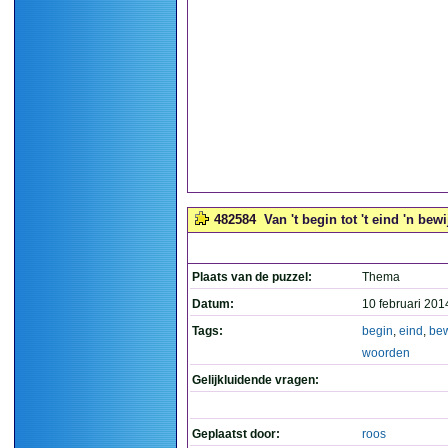
482584
Van 't begin tot 't eind 'n bew
Plaats van de puzzel:
Thema
Datum:
10 februari 201
Tags:
begin
,
eind
,
bew
woorden
Gelijkluidende vragen:
Geplaatst door:
roos