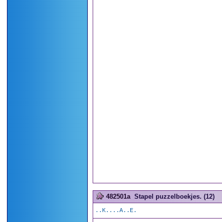
482501a
Stapel puzzelboekjes. (12)
..K....A..E.