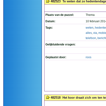
482523
Te weten dat ze hedentendage 
Plaats van de puzzel:
Thema
Datum:
10 februari 201
Tags:
weten
,
hedente
alles
,
via
,
mobie
telefoon
,
berich
Gelijkluidende vragen:
Geplaatst door:
roos
482518
Het koor draait zich om ten t