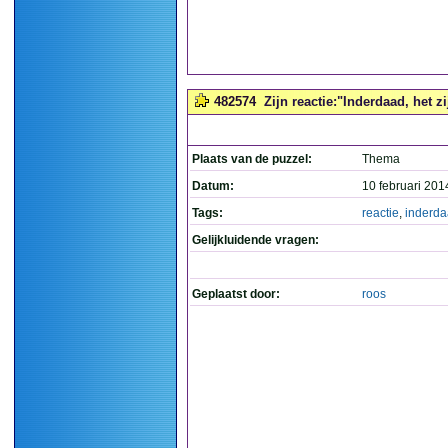
482574
Zijn reactie:"Inderdaad, het zij
Plaats van de puzzel:
Thema
Datum:
10 februari 201
Tags:
reactie
,
inderd
Gelijkluidende vragen:
Geplaatst door:
roos