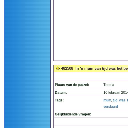
482508
In 'n mum van tijd was het ber
Plaats van de puzzel:
Thema
Datum:
10 februari 201
Tags:
mum
,
tijd
,
was
,
verstuurd
Gelijkluidende vragen: