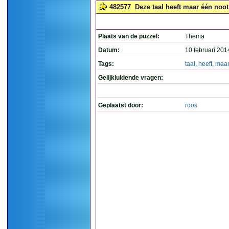
482577
Deze taal heeft maar één noot!
Plaats van de puzzel:
Thema
Datum:
10 februari 201
Tags:
taal
,
heeft
,
maar
Gelijkluidende vragen:
Geplaatst door:
roos