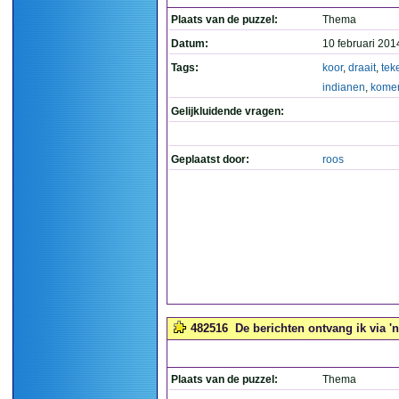
Plaats van de puzzel:
Thema
Datum:
10 februari 201
Tags:
koor
,
draait
,
tek
indianen
,
kome
Gelijkluidende vragen:
Geplaatst door:
roos
482516
De berichten ontvang ik via 'n
Plaats van de puzzel:
Thema