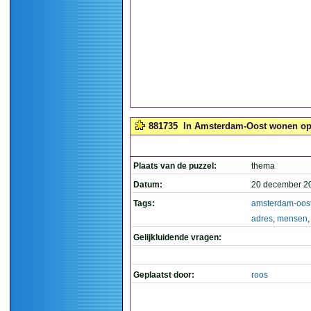
881735
In Amsterdam-Oost wonen op 
Plaats van de puzzel:
thema
Datum:
20 december 2
Tags:
amsterdam-oos
adres
,
mensen
Gelijkluidende vragen:
Geplaatst door:
roos