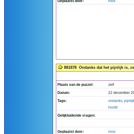
Geplaatst door:
roos
881878
Ondanks dat het pijnlijk is, ze
Plaats van de puzzel:
zelf
Datum:
22 december 2
Tags:
ondanks
,
pijnlij
hoofd
Gelijkluidende vragen:
Geplaatst door:
roos