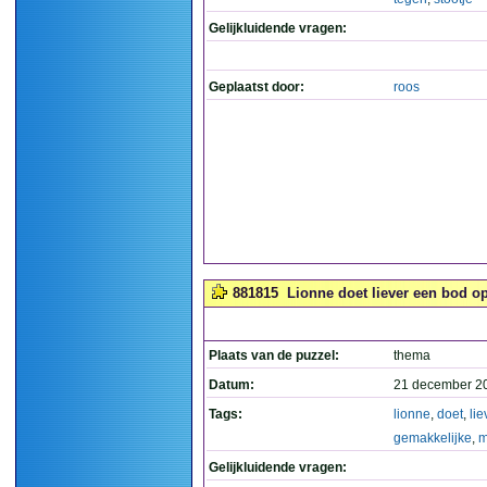
Gelijkluidende vragen:
Geplaatst door:
roos
881815
Lionne doet liever een bod o
Plaats van de puzzel:
thema
Datum:
21 december 2
Tags:
lionne
,
doet
,
lie
gemakkelijke
,
m
Gelijkluidende vragen: