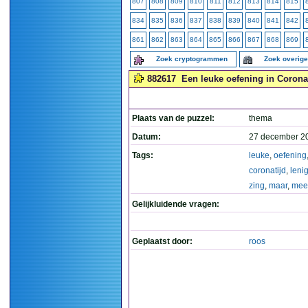
807
808
809
810
811
812
813
814
815
834
835
836
837
838
839
840
841
842
861
862
863
864
865
866
867
868
869
Zoek cryptogrammen
Zoek overig
882617
Een leuke oefening in Coronat
Plaats van de puzzel:
thema
Datum:
27 december 2
Tags:
leuke
,
oefening
coronatijd
,
leni
zing
,
maar
,
mee
Gelijkluidende vragen:
Geplaatst door:
roos