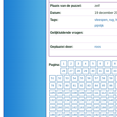
Plaats van de puzzel:
zelf
Datum:
19 december 2
Tags:
vleespen
,
rug
,
h
pijnlijk
Gelijkluidende vragen:
Geplaatst door:
roos
1
2
3
4
5
6
7
8
Pagina:
26
27
28
29
30
31
32
33
51
52
53
54
55
56
57
58
59
78
79
80
81
82
83
84
85
86
105
106
107
108
109
110
111
112
113
132
133
134
135
136
137
138
139
140
159
160
161
162
163
164
165
166
167
186
187
188
189
190
191
192
193
194