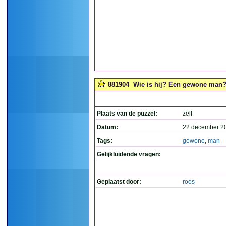
881904
Wie is hij? Een gewone man? 
Plaats van de puzzel:
zelf
Datum:
22 december 2
Tags:
gewone
,
man
Gelijkluidende vragen:
Geplaatst door:
roos