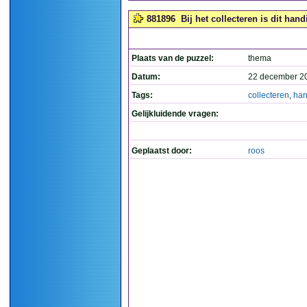
881896
Bij het collecteren is dit handi
Plaats van de puzzel:
thema
Datum:
22 december 2
Tags:
collecteren
,
han
Gelijkluidende vragen:
Geplaatst door:
roos