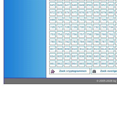
645
646
647
648
649
650
651
652
653
672
673
674
675
676
677
678
679
680
699
700
701
702
703
704
705
706
707
726
727
728
729
730
731
732
733
734
753
754
755
756
757
758
759
760
761
780
781
782
783
784
785
786
787
788
807
808
809
810
811
812
813
814
815
834
835
836
837
838
839
840
841
842
861
862
863
864
865
866
867
868
869
Zoek cryptogrammen
Zoek overig
© 2005-2026 by 