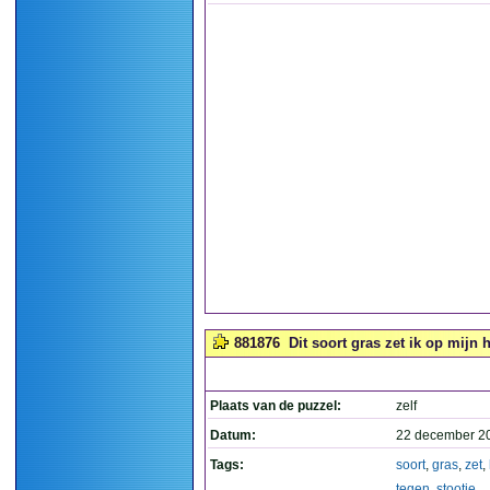
881876
Dit soort gras zet ik op mijn 
Plaats van de puzzel:
zelf
Datum:
22 december 2
Tags:
soort
,
gras
,
zet
,
tegen
,
stootje