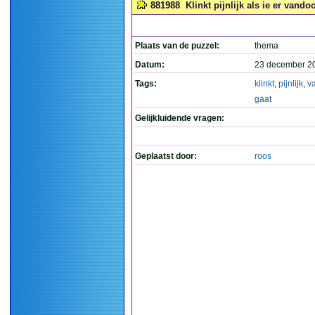
881988
Klinkt pijnlijk als ie er vandoo
Plaats van de puzzel:
thema
Datum:
23 december 2
Tags:
klinkt
,
pijnlijk
,
v
gaat
Gelijkluidende vragen:
Geplaatst door:
roos