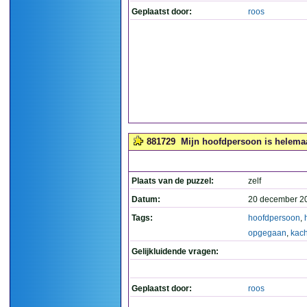
Geplaatst door:
roos
881729
Mijn hoofdpersoon is helema
Plaats van de puzzel:
zelf
Datum:
20 december 2
Tags:
hoofdpersoon
,
opgegaan
,
kac
Gelijkluidende vragen:
Geplaatst door:
roos