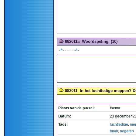
882011a
Woordspeling. (10)
.R......A.
882011
In het luchtledige meppen? Do
Plaats van de puzzel:
thema
Datum:
23 december 2
Tags:
luchtledige
,
me
maar
,
negeren