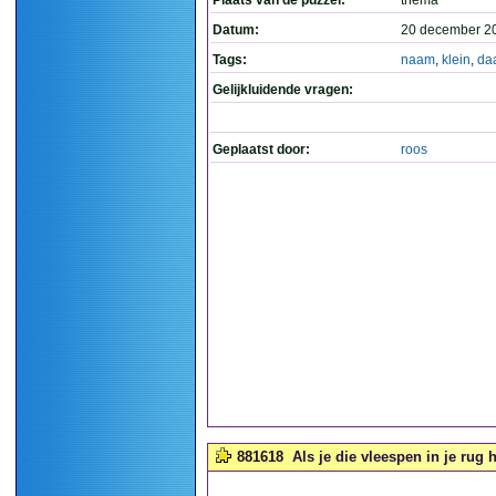
Plaats van de puzzel:
thema
Datum:
20 december 2
Tags:
naam
,
klein
,
da
Gelijkluidende vragen:
Geplaatst door:
roos
881618
Als je die vleespen in je rug he