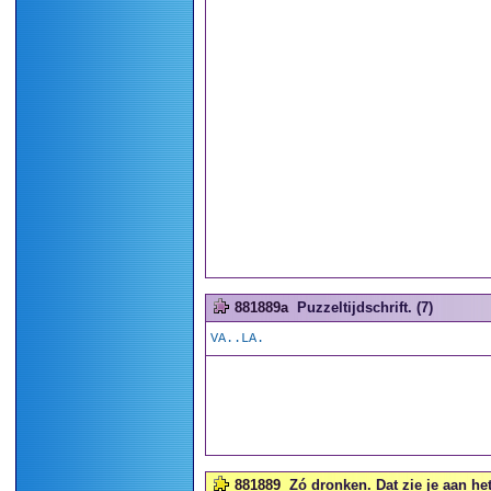
881889a
Puzzeltijdschrift. (7)
VA..LA.
881889
Zó dronken. Dat zie je aan het