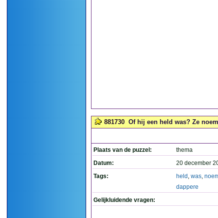
881730
Of hij een held was? Ze noem
Plaats van de puzzel:
thema
Datum:
20 december 2
Tags:
held
,
was
,
noe
dappere
Gelijkluidende vragen: