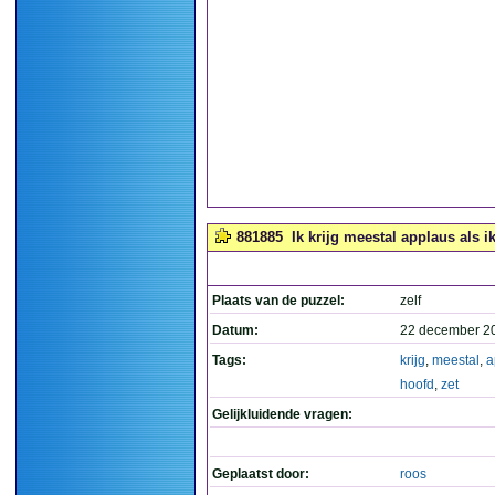
881885
Ik krijg meestal applaus als ik
Plaats van de puzzel:
zelf
Datum:
22 december 2
Tags:
krijg
,
meestal
,
a
hoofd
,
zet
Gelijkluidende vragen:
Geplaatst door:
roos