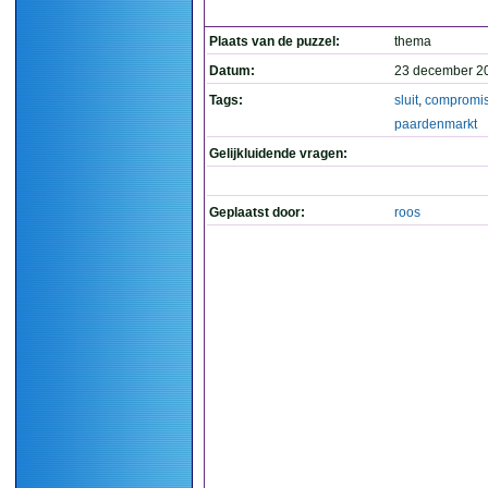
Plaats van de puzzel:
thema
Datum:
23 december 2
Tags:
sluit
,
compromi
paardenmarkt
Gelijkluidende vragen:
Geplaatst door:
roos