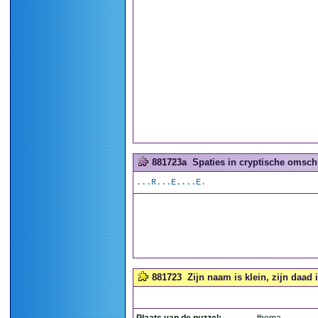
881723a
Spaties in cryptische omschr
...R...E....E.
881723
Zijn naam is klein, zijn daad i