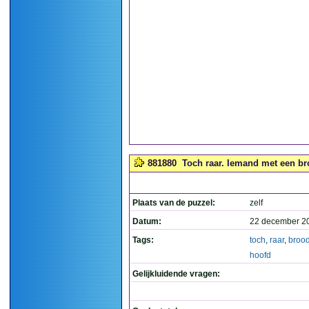
881880
Toch raar. Iemand met een br
Plaats van de puzzel:
zelf
Datum:
22 december 2
Tags:
toch
,
raar
,
brood
hoofd
Gelijkluidende vragen: