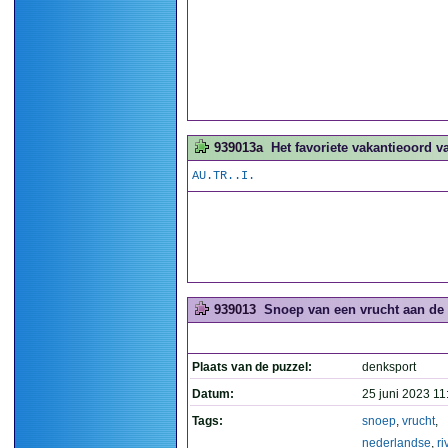
939013a
Het favoriete vakantieoord v
AU.TR..I.
939013
Snoep van een vrucht aan de N
Plaats van de puzzel:
denksport
Datum:
25 juni 2023 11
Tags:
snoep
,
vrucht
,
nederlandse
,
ri