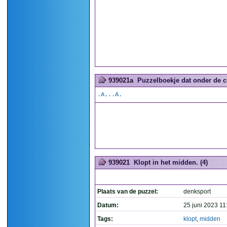
939021a
Puzzelboekje dat onder de co
.A...A.
939021
Klopt in het midden. (4)
Plaats van de puzzel:
denksport
Datum:
25 juni 2023 11
Tags:
klopt
,
midden