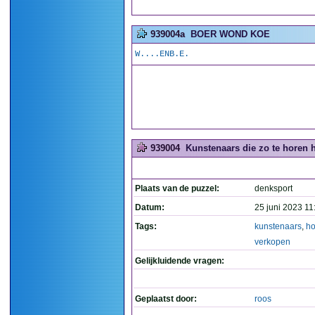
939004a
BOER WOND KOE
W....ENB.E.
939004
Kunstenaars die zo te horen h
Plaats van de puzzel:
denksport
Datum:
25 juni 2023 11
Tags:
kunstenaars
,
ho
verkopen
Gelijkluidende vragen:
Geplaatst door:
roos