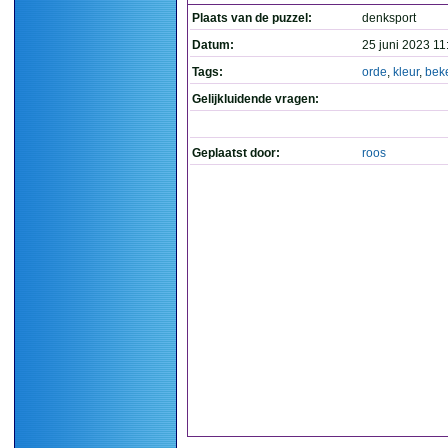
Plaats van de puzzel:
denksport
Datum:
25 juni 2023 11
Tags:
orde
,
kleur
,
bek
Gelijkluidende vragen:
Geplaatst door:
roos