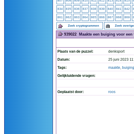
807
808
809
810
811
812
813
814
815
834
835
836
837
838
839
840
841
842
861
862
863
864
865
866
867
868
869
Zoek cryptogrammen
Zoek overig
939022
Maakte een buiging voor een 
Plaats van de puzzel:
denksport
Datum:
25 juni 2023 11
Tags:
maakte
,
buigin
Gelijkluidende vragen:
Geplaatst door:
roos