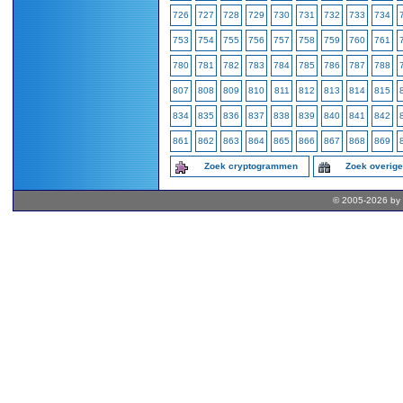
726
727
728
729
730
731
732
733
734
753
754
755
756
757
758
759
760
761
780
781
782
783
784
785
786
787
788
807
808
809
810
811
812
813
814
815
834
835
836
837
838
839
840
841
842
861
862
863
864
865
866
867
868
869
Zoek cryptogrammen
Zoek overig
© 2005-2026 by 