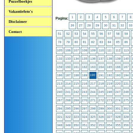
Puzzelboekjes
Vakantiefoto's
1
2
3
4
5
6
7
8
Pagina:
Disclaimer
26
27
28
29
30
31
32
33
Contact
51
52
53
54
55
56
57
58
59
78
79
80
81
82
83
84
85
86
105
106
107
108
109
110
111
112
113
132
133
134
135
136
137
138
139
140
159
160
161
162
163
164
165
166
167
190
186
187
188
189
191
192
193
194
213
214
215
216
217
218
219
220
221
240
241
242
243
244
245
246
247
248
267
268
269
270
271
272
273
274
275
294
295
296
297
298
299
300
301
302
321
322
323
324
325
326
327
328
329
348
349
350
351
352
353
354
355
356