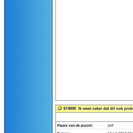
674890
Ik weet zeker dat dit ook probl
Plaats van de puzzel:
zelf