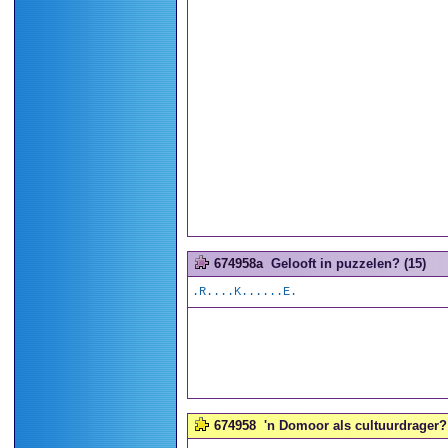
674958a
Gelooft in puzzelen? (15)
.R....K......E.
674958
'n Domoor als cultuurdrager? 