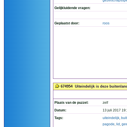
gezelschapsspe
Gelijkluidende vragen:
Geplaatst door:
roos
674954
Uiteindelijk is deze buitenla
Plaats van de puzzel:
zelf
Datum:
13 juli 2017 19
Tags:
uiteindelijk
,
bui
pagode
,
lid
,
ge