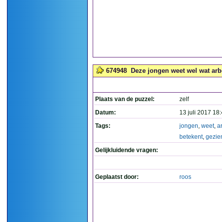
674948
Deze jongen weet wel wat arbe
Plaats van de puzzel:
zelf
Datum:
13 juli 2017 18
Tags:
jongen
,
weet
,
a
betekent
,
gezie
Gelijkluidende vragen:
Geplaatst door:
roos