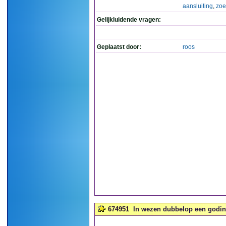
aansluiting
,
zoe
Gelijkluidende vragen:
Geplaatst door:
roos
674951
In wezen dubbelop een godin.