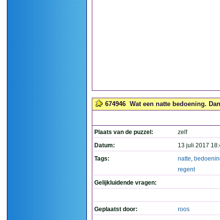
674946
Wat een natte bedoening. Dans
Plaats van de puzzel:
zelf
Datum:
13 juli 2017 18
Tags:
natte
,
bedoenin
regent
Gelijkluidende vragen:
Geplaatst door:
roos