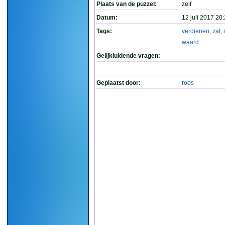
Plaats van de puzzel:
zelf
Datum:
12 juli 2017 20
Tags:
verdienen
,
zal
,
waard
Gelijkluidende vragen:
Geplaatst door:
roos