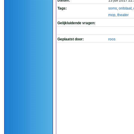
Datum:
13 juli 2017 22
Tags:
soms
,
ontstaat
,
mop
,
theater
Gelijkluidende vragen:
Geplaatst door:
roos