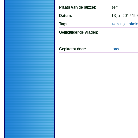
Plaats van de puzzel:
zelf
Datum:
13 juli 2017 19
Tags:
wezen
,
dubbel
Gelijkluidende vragen:
Geplaatst door:
roos