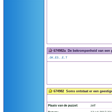
674982a
De bekrompenheid van een pu
.OK.ES..E.T
674982
Soms ontstaat er een geestige
Plaats van de puzzel:
zelf