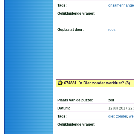
Tags:
onsamenhange
Gelijkluidende vragen:
Geplaatst door:
roos
674881
'n Dier zonder werklust? (8)
Plaats van de puzzel:
zelf
Datum:
12 juli 2017 22
Tags:
dier
,
zonder
,
wer
Gelijkluidende vragen: