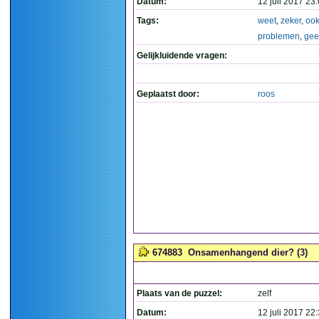
Datum:
12 juli 2017 23
Tags:
weet
,
zeker
,
oo
problemen
,
gee
Gelijkluidende vragen:
Geplaatst door:
roos
674883
Onsamenhangend dier? (3)
Plaats van de puzzel:
zelf
Datum:
12 juli 2017 22