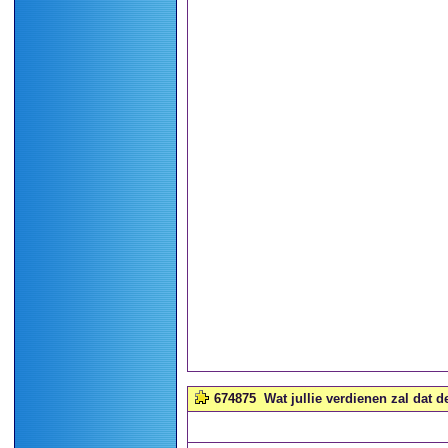
674875
Wat jullie verdienen zal dat d