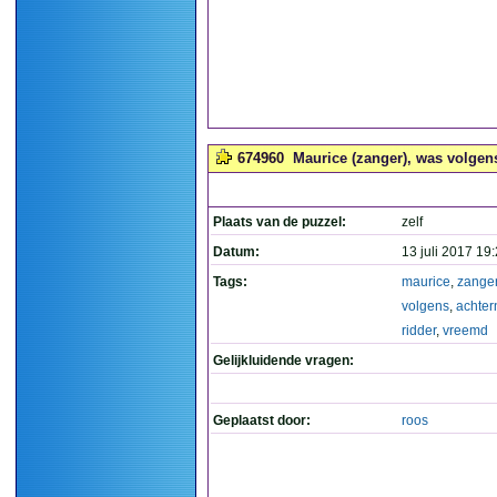
674960
Maurice (zanger), was volgens
Plaats van de puzzel:
zelf
Datum:
13 juli 2017 19
Tags:
maurice
,
zange
volgens
,
achte
ridder
,
vreemd
Gelijkluidende vragen:
Geplaatst door:
roos