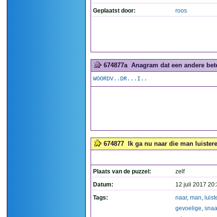
Geplaatst door:
roos
674877a
Anagram dat een andere betek
WOORDV..DR...I..
674877
Ik ga nu naar die man luistere
Plaats van de puzzel:
zelf
Datum:
12 juli 2017 20
Tags:
naar
,
man
,
luis
gevoelige
,
snaa