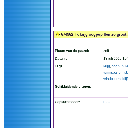
674962
Ik krijg oogpupillen zo groot 
Plaats van de puzzel:
zelf
Datum:
13 juli 2017 19
Tags:
krijg
,
oogpupill
tennisballen
,
st
windbloem
,
blijf
Gelijkluidende vragen:
Geplaatst door:
roos