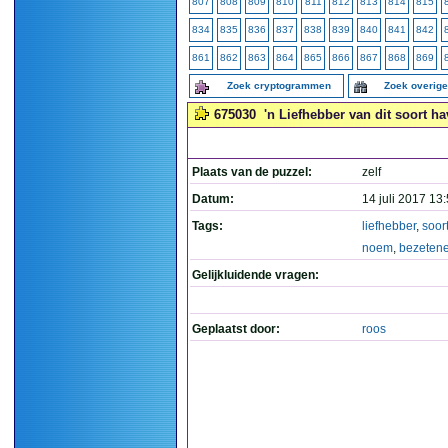
807
808
809
810
811
812
813
814
815
834
835
836
837
838
839
840
841
842
861
862
863
864
865
866
867
868
869
Zoek cryptogrammen
Zoek overig
675030
'n Liefhebber van dit soort h
Plaats van de puzzel:
zelf
Datum:
14 juli 2017 13
Tags:
liefhebber
,
soor
noem
,
bezeten
Gelijkluidende vragen:
Geplaatst door:
roos