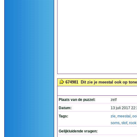
674981
Dit zie je meestal ook op ton
Plaats van de puzzel:
zelf
Datum:
13 juli 2017 22
Tags:
zie
,
meestal
,
oo
soms
,
stof
,
rook
Gelijkluidende vragen: