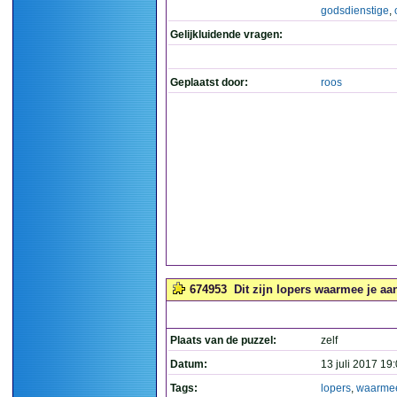
godsdienstige
,
Gelijkluidende vragen:
Geplaatst door:
roos
674953
Dit zijn lopers waarmee je aan
Plaats van de puzzel:
zelf
Datum:
13 juli 2017 19
Tags:
lopers
,
waarme