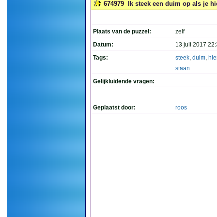
674979
Ik steek een duim op als je hie
Plaats van de puzzel:
zelf
Datum:
13 juli 2017 22
Tags:
steek
,
duim
,
hie
staan
Gelijkluidende vragen:
Geplaatst door:
roos