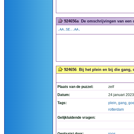
924656a
De omschrijvingen van een 
.AA.SE..AA.
924656
Bij het plein en bij die gang,
Plaats van de puzzel:
zelf
Datum:
24 januari 2023
Tags:
plein
,
gang
,
go
rotterdam
Gelijkluidende vragen:
Geplaatst door:
roos