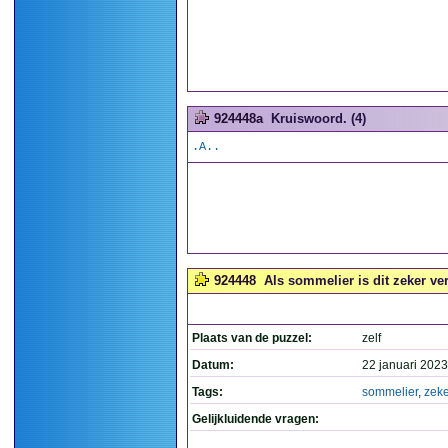
924448a
Kruiswoord. (4)
.A..
924448
Als sommelier is dit zeker vere
Plaats van de puzzel:
zelf
Datum:
22 januari 2023
Tags:
sommelier
,
zeke
Gelijkluidende vragen: