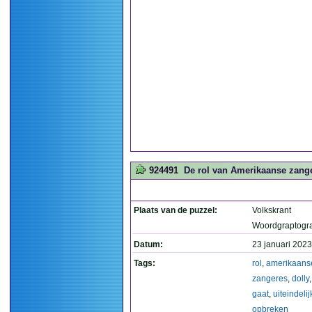
924491
De rol van Amerikaanse zanger
Plaats van de puzzel:
Volkskrant
Woordgraptogr
Datum:
23 januari 2023
Tags:
rol
,
amerikaans
zangeres
,
dolly
gaat
,
uiteindelij
opbreken