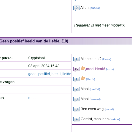
Allen
(
bas34
)
Reageren is niet meer mogelijk.
Geen positief beeld van de liefde. (10)
e puzzel:
Cryptotaal
Minnekunst?
(
Henk
)
03 april 2024 15:48
,mooi Henk!
(
roos
)
geen
,
positief
,
beeld
,
liefde
(
Henk
)
de vragen:
Mooi
(
bas34
)
or:
roos
Mooi !
(
merel
)
Ben even weg
(
merel
)
Gemist, mooi henk
(
akoe
)