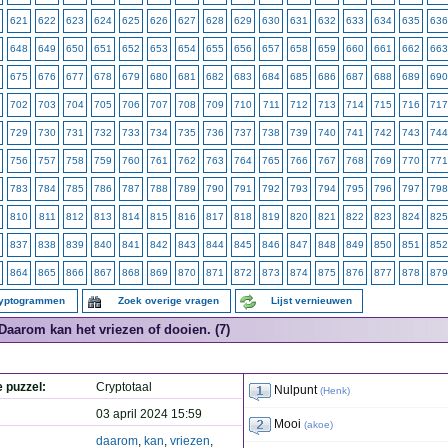
621
622
623
624
625
626
627
628
629
630
631
632
633
634
635
636
648
649
650
651
652
653
654
655
656
657
658
659
660
661
662
663
675
676
677
678
679
680
681
682
683
684
685
686
687
688
689
690
702
703
704
705
706
707
708
709
710
711
712
713
714
715
716
717
729
730
731
732
733
734
735
736
737
738
739
740
741
742
743
744
756
757
758
759
760
761
762
763
764
765
766
767
768
769
770
771
783
784
785
786
787
788
789
790
791
792
793
794
795
796
797
798
810
811
812
813
814
815
816
817
818
819
820
821
822
823
824
825
837
838
839
840
841
842
843
844
845
846
847
848
849
850
851
852
864
865
866
867
868
869
870
871
872
873
874
875
876
877
878
879
ryptogrammen
Zoek overige vragen
Lijst vernieuwen
Daarom kan het vriezen of dooien. (7)
e puzzel:
Cryptotaal
Nulpunt
(
Henk
)
03 april 2024 15:59
Mooi
(
akoe
)
daarom
,
kan
,
vriezen
,