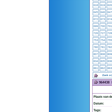
618
619
620
645
646
647
672
673
674
699
700
701
726
727
728
753
754
755
780
781
782
807
808
809
834
835
836
861
862
863
Zoek c
964438
Plaats van d
Datum:
Tags: