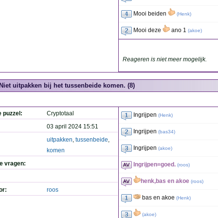
Mooi beiden
(
Henk
)
Mooi deze
ano 1
(
akoe
)
Reageren is niet meer mogelijk.
Niet uitpakken bij het tussenbeide komen. (8)
e puzzel:
Cryptotaal
Ingrijpen
(
Henk
)
03 april 2024 15:51
Ingrijpen
(
bas34
)
uitpakken
,
tussenbeide
,
Ingrijpen
(
akoe
)
komen
de vragen:
Ingrijpen=goed.
(
roos
)
henk,bas en akoe
(
roos
)
or:
roos
bas en akoe
(
Henk
)
(
akoe
)