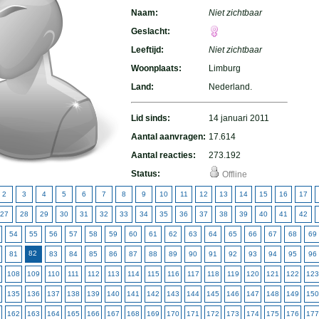
Naam:
Niet zichtbaar
Geslacht:
Leeftijd:
Niet zichtbaar
Woonplaats:
Limburg
Land:
Nederland.
Lid sinds:
14 januari 2011
Aantal aanvragen:
17.614
Aantal reacties:
273.192
Status:
Offline
2
3
4
5
6
7
8
9
10
11
12
13
14
15
16
17
27
28
29
30
31
32
33
34
35
36
37
38
39
40
41
42
54
55
56
57
58
59
60
61
62
63
64
65
66
67
68
69
82
81
83
84
85
86
87
88
89
90
91
92
93
94
95
96
108
109
110
111
112
113
114
115
116
117
118
119
120
121
122
123
135
136
137
138
139
140
141
142
143
144
145
146
147
148
149
150
162
163
164
165
166
167
168
169
170
171
172
173
174
175
176
177