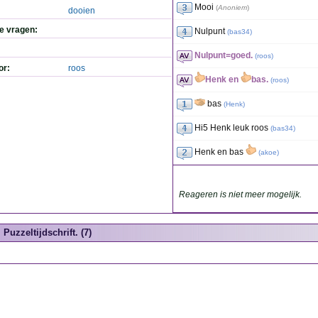
Mooi
(
Anoniem
)
dooien
de vragen:
Nulpunt
(
bas34
)
Nulpunt=goed.
(
roos
)
or:
roos
Henk en
bas.
(
roos
)
bas
(
Henk
)
Hi5 Henk leuk roos
(
bas34
)
Henk en bas
(
akoe
)
Reageren is niet meer mogelijk.
Puzzeltijdschrift. (7)