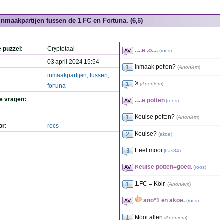
Inmaakpartijen tussen de 1.FC en Fortuna. (6,6)
e puzzel:
Cryptotaal
.....e .o....
(
roos
)
03 april 2024 15:54
Inmaak potten?
(
Anoniem
)
inmaakpartijen
,
tussen
,
X
(
Anoniem
)
fortuna
de vragen:
.....e potten
(
roos
)
Keulse potten?
(
Anoniem
)
or:
roos
Keulse?
(
akoe
)
Heel mooi
(
bas34
)
Keulse potten=goed.
(
roos
)
1.FC = Köln
(
Anoniem
)
ano*1 en akoe.
(
roos
)
Mooi allen
(
Anoniem
)