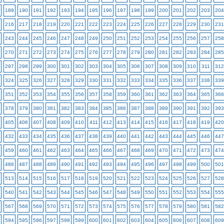
189
190
191
192
193
194
195
196
197
198
199
200
201
202
203
204
216
217
218
219
220
221
222
223
224
225
226
227
228
229
230
231
243
244
245
246
247
248
249
250
251
252
253
254
255
256
257
258
270
271
272
273
274
275
276
277
278
279
280
281
282
283
284
285
297
298
299
300
301
302
303
304
305
306
307
308
309
310
311
312
324
325
326
327
328
329
330
331
332
333
334
335
336
337
338
339
351
352
353
354
355
356
357
358
359
360
361
362
363
364
365
366
378
379
380
381
382
383
384
385
386
387
388
389
390
391
392
393
405
406
407
408
409
410
411
412
413
414
415
416
417
418
419
420
432
433
434
435
436
437
438
439
440
441
442
443
444
445
446
447
459
460
461
462
463
464
465
466
467
468
469
470
471
472
473
474
486
487
488
489
490
491
492
493
494
495
496
497
498
499
500
501
513
514
515
516
517
518
519
520
521
522
523
524
525
526
527
528
540
541
542
543
544
545
546
547
548
549
550
551
552
553
554
555
567
568
569
570
571
572
573
574
575
576
577
578
579
580
581
582
594
595
596
597
598
599
600
601
602
603
604
605
606
607
608
609