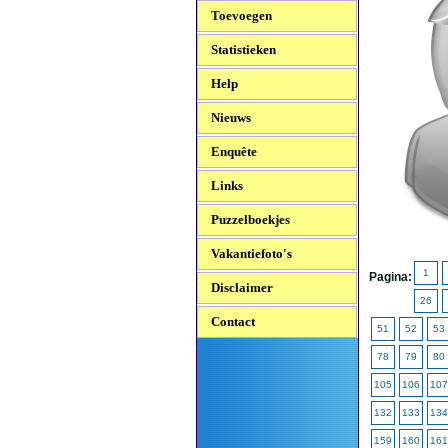
Toevoegen
Statistieken
Help
Nieuws
Enquête
Links
Puzzelboekjes
Vakantiefoto's
1
Pagina:
Disclaimer
26
Contact
51
52
53
78
79
80
105
106
107
132
133
134
159
160
161