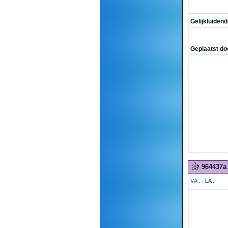
Gelijkluiden
Geplaatst do
964437a
VA..LA.