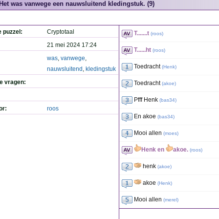
Het was vanwege een nauwsluitend kledingstuk. (9)
e puzzel:
Cryptotaal
T.......t
(
roos
)
21 mei 2024 17:24
T......ht
(
roos
)
was
,
vanwege
,
Toedracht
(
Henk
)
nauwsluitend
,
kledingstuk
de vragen:
Toedracht
(
akoe
)
Pfff Henk
(
bas34
)
or:
roos
En akoe
(
bas34
)
Mooi allen
(
moes
)
Henk en
akoe.
(
roos
)
henk
(
akoe
)
akoe
(
Henk
)
Mooi allen
(
merel
)