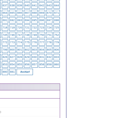
637
638
639
640
641
642
643
644
664
665
666
667
668
669
670
671
691
692
693
694
695
696
697
698
718
719
720
721
722
723
724
725
745
746
747
748
749
750
751
752
772
773
774
775
776
777
778
779
799
800
801
802
803
804
805
806
826
827
828
829
830
831
832
833
853
854
855
856
857
858
859
860
880
881
Archief
m
)