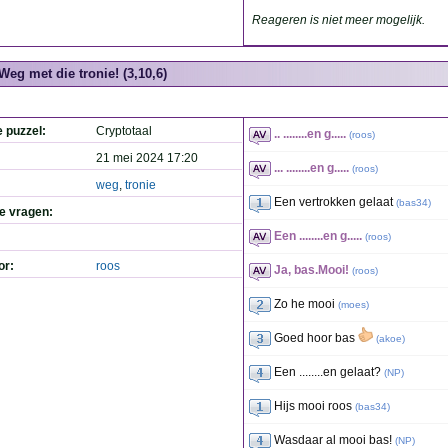
Reageren is niet meer mogelijk.
Weg met die tronie! (3,10,6)
e puzzel:
Cryptotaal
.. ........en g.....
(
roos
)
21 mei 2024 17:20
... ........en g.....
(
roos
)
weg
,
tronie
Een vertrokken gelaat
(
bas34
)
de vragen:
Een ........en g.....
(
roos
)
or:
roos
Ja, bas.Mooi!
(
roos
)
Zo he mooi
(
moes
)
Goed hoor bas
(
akoe
)
Een ........en gelaat?
(
NP
)
Hijs mooi roos
(
bas34
)
Wasdaar al mooi bas!
(
NP
)