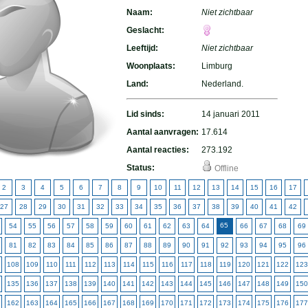
Naam:
Niet zichtbaar
Geslacht:
Leeftijd:
Niet zichtbaar
Woonplaats:
Limburg
Land:
Nederland.
Lid sinds:
14 januari 2011
Aantal aanvragen:
17.614
Aantal reacties:
273.192
Status:
Offline
2
3
4
5
6
7
8
9
10
11
12
13
14
15
16
17
27
28
29
30
31
32
33
34
35
36
37
38
39
40
41
42
65
54
55
56
57
58
59
60
61
62
63
64
66
67
68
69
81
82
83
84
85
86
87
88
89
90
91
92
93
94
95
96
108
109
110
111
112
113
114
115
116
117
118
119
120
121
122
123
135
136
137
138
139
140
141
142
143
144
145
146
147
148
149
150
162
163
164
165
166
167
168
169
170
171
172
173
174
175
176
177