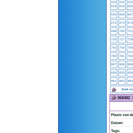
618
619
620
645
646
647
672
673
674
699
700
701
726
727
728
753
754
755
780
781
782
807
808
809
834
835
836
861
862
863
Zoek c
968482
Plaats van d
Datum:
Tags: