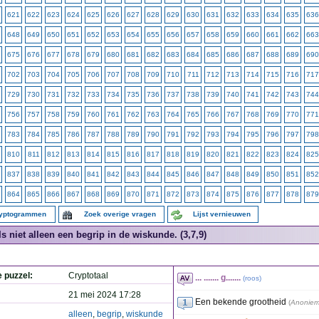
621
622
623
624
625
626
627
628
629
630
631
632
633
634
635
636
648
649
650
651
652
653
654
655
656
657
658
659
660
661
662
663
675
676
677
678
679
680
681
682
683
684
685
686
687
688
689
690
702
703
704
705
706
707
708
709
710
711
712
713
714
715
716
717
729
730
731
732
733
734
735
736
737
738
739
740
741
742
743
744
756
757
758
759
760
761
762
763
764
765
766
767
768
769
770
771
783
784
785
786
787
788
789
790
791
792
793
794
795
796
797
798
810
811
812
813
814
815
816
817
818
819
820
821
822
823
824
825
837
838
839
840
841
842
843
844
845
846
847
848
849
850
851
852
864
865
866
867
868
869
870
871
872
873
874
875
876
877
878
879
ryptogrammen
Zoek overige vragen
Lijst vernieuwen
Is niet alleen een begrip in de wiskunde. (3,7,9)
e puzzel:
Cryptotaal
... ....... g.......
(
roos
)
21 mei 2024 17:28
Een bekende grootheid
(
Anonie
alleen
,
begrip
,
wiskunde