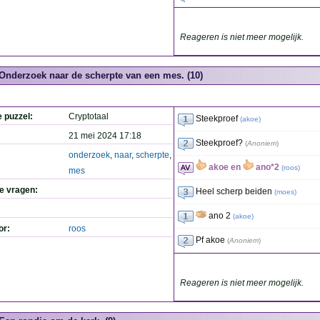
Reageren is niet meer mogelijk.
Onderzoek naar de scherpte van een mes. (10)
e puzzel:
Cryptotaal
Steekproef
(
akoe
)
21 mei 2024 17:18
Steekproef?
(
Anoniem
)
onderzoek
,
naar
,
scherpte
,
akoe en
ano*2
(
roos
)
mes
de vragen:
Heel scherp beiden
(
moes
)
ano 2
(
akoe
)
or:
roos
Pf akoe
(
Anoniem
)
Reageren is niet meer mogelijk.