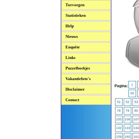
Toevoegen
Statistieken
Help
Nieuws
Enquête
Links
Puzzelboekjes
Vakantiefoto's
1
Pagina:
Disclaimer
26
Contact
51
52
53
78
79
80
105
106
107
132
133
134
159
160
161