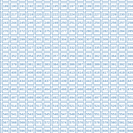
189
190
191
192
193
194
195
196
197
198
199
200
201
202
203
204
216
217
218
219
220
221
222
223
224
225
226
227
228
229
230
231
243
244
245
246
247
248
249
250
251
252
253
254
255
256
257
258
270
271
272
273
274
275
276
277
278
279
280
281
282
283
284
285
297
298
299
300
301
302
303
304
305
306
307
308
309
310
311
312
324
325
326
327
328
329
330
331
332
333
334
335
336
337
338
339
351
352
353
354
355
356
357
358
359
360
361
362
363
364
365
366
378
379
380
381
382
383
384
385
386
387
388
389
390
391
392
393
405
406
407
408
409
410
411
412
413
414
415
416
417
418
419
420
432
433
434
435
436
437
438
439
440
441
442
443
444
445
446
447
459
460
461
462
463
464
465
466
467
468
469
470
471
472
473
474
486
487
488
489
490
491
492
493
494
495
496
497
498
499
500
501
513
514
515
516
517
518
519
520
521
522
523
524
525
526
527
528
540
541
542
543
544
545
546
547
548
549
550
551
552
553
554
555
567
568
569
570
571
572
573
574
575
576
577
578
579
580
581
582
594
595
596
597
598
599
600
601
602
603
604
605
606
607
608
609