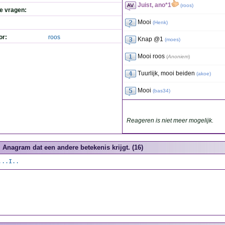
Juist, ano*1
(
roos
)
de vragen:
Mooi
(
Henk
)
or:
roos
Knap @1
(
moes
)
Mooi roos
(
Anoniem
)
Tuurlijk, mooi beiden
(
akoe
)
Mooi
(
bas34
)
Reageren is niet meer mogelijk.
Anagram dat een andere betekenis krijgt. (16)
...I..