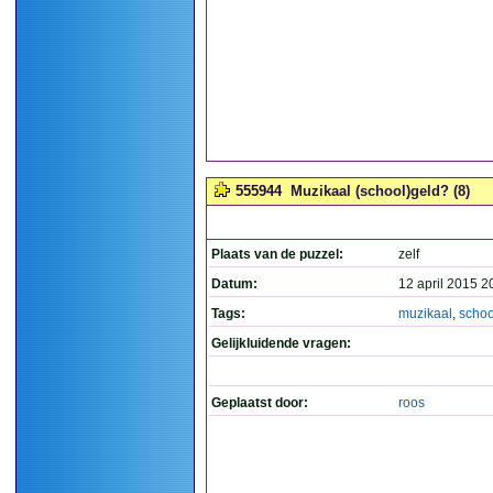
555944
Muzikaal (school)geld? (8)
Plaats van de puzzel:
zelf
Datum:
12 april 2015 2
Tags:
muzikaal
,
schoo
Gelijkluidende vragen:
Geplaatst door:
roos