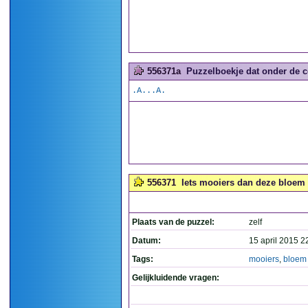
556371a
Puzzelboekje dat onder de co
.A...A.
556371
Iets mooiers dan deze bloem is
Plaats van de puzzel:
zelf
Datum:
15 april 2015 2
Tags:
mooiers
,
bloem
Gelijkluidende vragen: