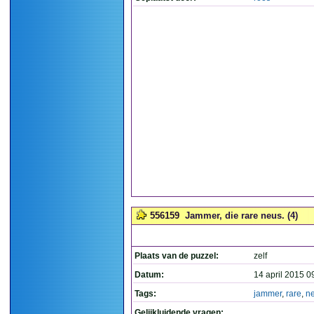
556159
Jammer, die rare neus. (4)
Plaats van de puzzel:
zelf
Datum:
14 april 2015 0
Tags:
jammer
,
rare
,
n
Gelijkluidende vragen: