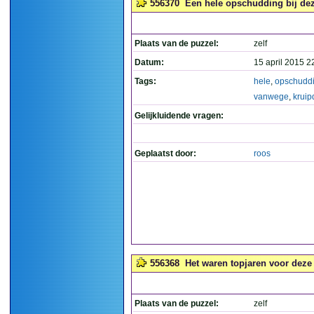
556370
Een hele opschudding bij deze
Plaats van de puzzel:
zelf
Datum:
15 april 2015 2
Tags:
hele
,
opschudd
vanwege
,
kruip
Gelijkluidende vragen:
Geplaatst door:
roos
556368
Het waren topjaren voor deze
Plaats van de puzzel:
zelf