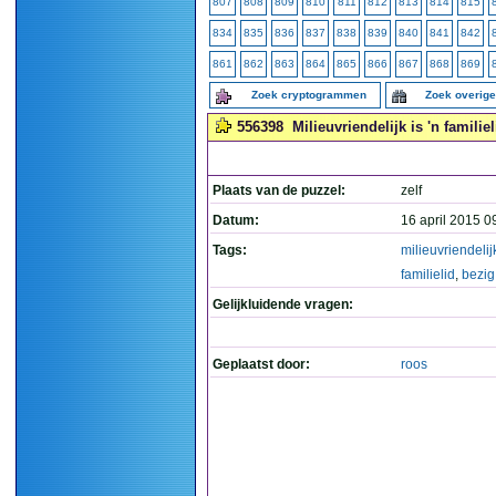
807
808
809
810
811
812
813
814
815
834
835
836
837
838
839
840
841
842
861
862
863
864
865
866
867
868
869
Zoek cryptogrammen
Zoek overig
556398
Milieuvriendelijk is 'n familiel
Plaats van de puzzel:
zelf
Datum:
16 april 2015 0
Tags:
milieuvriendelij
familielid
,
bezig
Gelijkluidende vragen:
Geplaatst door:
roos