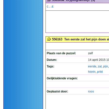
C..E
556163
Ten eerste zal het pijn doen al
Plaats van de puzzel:
zelf
Datum:
14 april 2015 1
Tags:
eerste
,
zal
,
pijn
hierin
,
prikt
Gelijkluidende vragen:
Geplaatst door:
roos