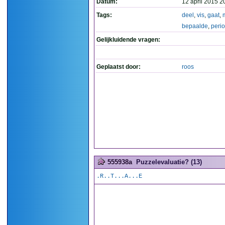
Datum:
12 april 2015 2
Tags:
deel
,
vis
,
gaat
,
bepaalde
,
peri
Gelijkluidende vragen:
Geplaatst door:
roos
555938a
Puzzelevaluatie? (13)
.R..T...A...E