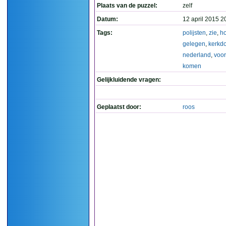
Plaats van de puzzel:
zelf
Datum:
12 april 2015 2
Tags:
polijsten
,
zie
,
h
gelegen
,
kerkd
nederland
,
voor
komen
Gelijkluidende vragen:
Geplaatst door:
roos