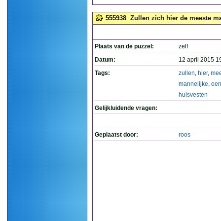
555938
Zullen zich hier de meeste m
Plaats van de puzzel:
zelf
Datum:
12 april 2015 1
Tags:
zullen
,
hier
,
mee
mannelijke
,
ee
huisvesten
Gelijkluidende vragen:
Geplaatst door:
roos