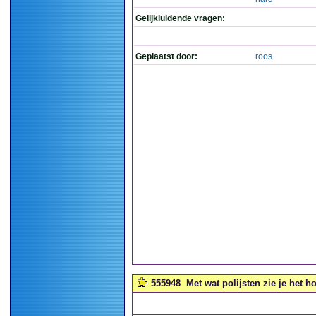
Gelijkluidende vragen:
Geplaatst door:
roos
555948
Met wat polijsten zie je het 