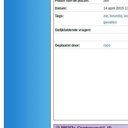
Plaats van de puzzel:
zelf
Datum:
14 april 2015 1
Tags:
zie
,
forumlid
,
ko
gevallen
Gelijkluidende vragen:
Geplaatst door:
roos
556163a
Cryptogramstijl. (4)