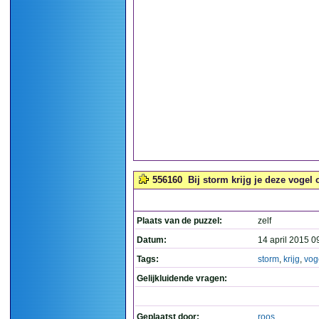
556160
Bij storm krijg je deze vogel 
Plaats van de puzzel:
zelf
Datum:
14 april 2015 0
Tags:
storm
,
krijg
,
vog
Gelijkluidende vragen:
Geplaatst door:
roos