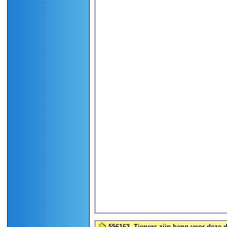
556162
Tieners zijn bang voor deze di