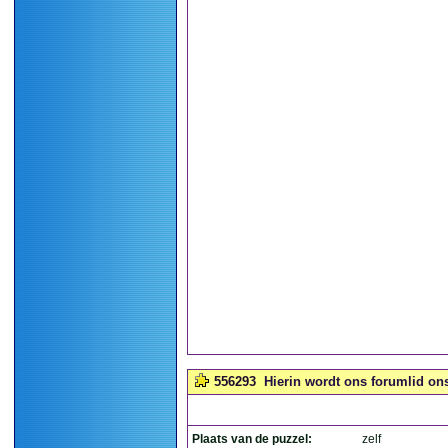
556293
Hierin wordt ons forumlid ons
Plaats van de puzzel:
zelf