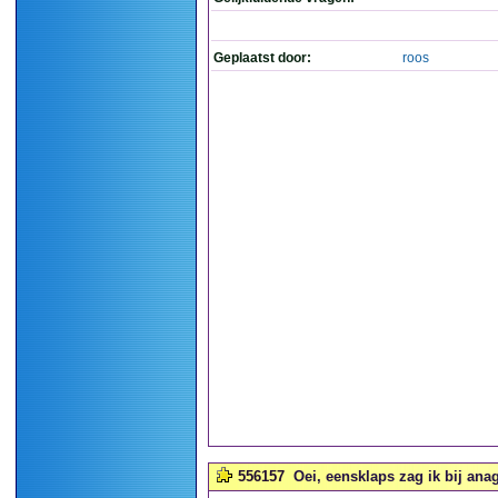
Geplaatst door:
roos
556157
Oei, eensklaps zag ik bij an