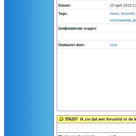
Datum:
15 april 2015 1
Tags:
hierin
,
forumlid
,
onschadelijk
,
g
Gelijkluidende vragen:
Geplaatst door:
roos
556207
Ik zie dat een forumlid in de k