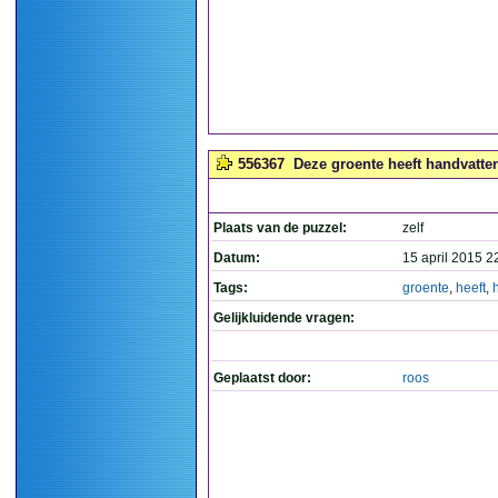
556367
Deze groente heeft handvatten
Plaats van de puzzel:
zelf
Datum:
15 april 2015 2
Tags:
groente
,
heeft
,
Gelijkluidende vragen:
Geplaatst door:
roos