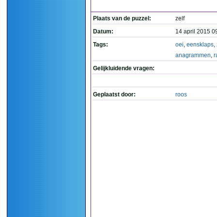
Plaats van de puzzel:
zelf
Datum:
14 april 2015 0
Tags:
oei
,
eensklaps
,
anagrammen
,
r
Gelijkluidende vragen:
Geplaatst door:
roos