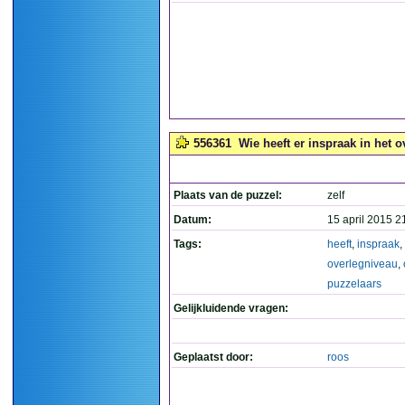
556361
Wie heeft er inspraak in het 
Plaats van de puzzel:
zelf
Datum:
15 april 2015 2
Tags:
heeft
,
inspraak
,
overlegniveau
,
puzzelaars
Gelijkluidende vragen:
Geplaatst door:
roos