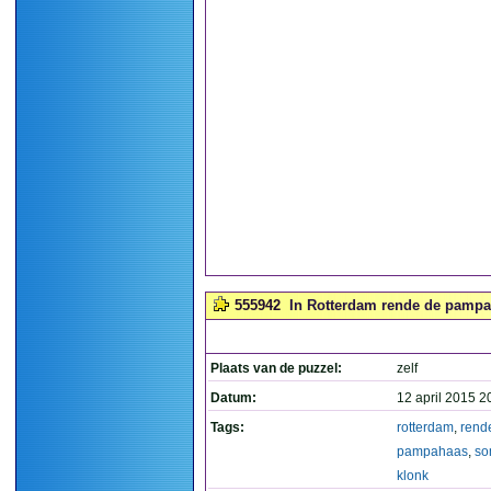
555942
In Rotterdam rende de pampah
Plaats van de puzzel:
zelf
Datum:
12 april 2015 2
Tags:
rotterdam
,
rend
pampahaas
,
s
klonk