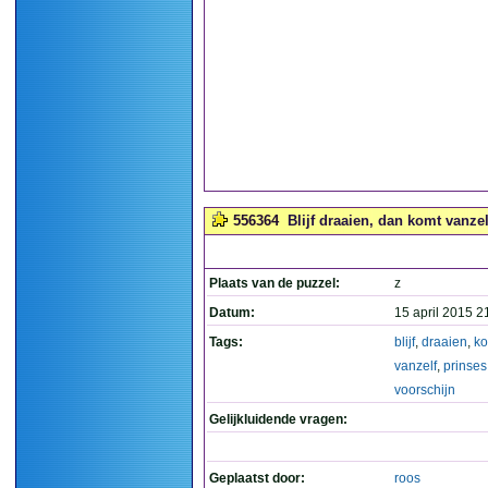
556364
Blijf draaien, dan komt vanzel
Plaats van de puzzel:
z
Datum:
15 april 2015 2
Tags:
blijf
,
draaien
,
ko
vanzelf
,
prinses
voorschijn
Gelijkluidende vragen:
Geplaatst door:
roos