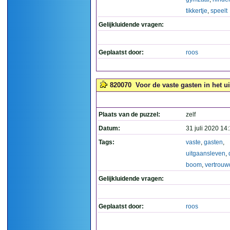
tikkertje
,
speelt
Gelijkluidende vragen:
Geplaatst door:
roos
820070
Voor de vaste gasten in het u
Plaats van de puzzel:
zelf
Datum:
31 juli 2020 14
Tags:
vaste
,
gasten
,
uitgaansleven
,
boom
,
vertrouw
Gelijkluidende vragen:
Geplaatst door:
roos