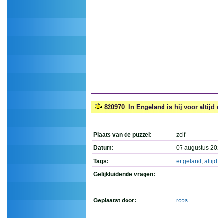
820970
In Engeland is hij voor altijd
Plaats van de puzzel:
zelf
Datum:
07 augustus 20
Tags:
engeland
,
altijd
Gelijkluidende vragen:
Geplaatst door:
roos