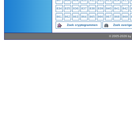
807
808
809
810
811
812
813
814
815
834
835
836
837
838
839
840
841
842
861
862
863
864
865
866
867
868
869
Zoek cryptogrammen
Zoek overig
© 2005-2026 by 