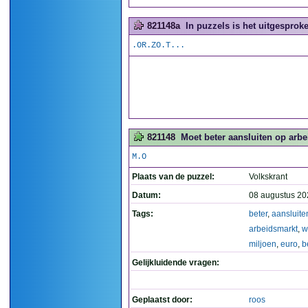
821148a
In puzzels is het uitgesproken
.OR.ZO.T...
821148
Moet beter aansluiten op arbe
M.O
Plaats van de puzzel:
Volkskrant
Datum:
08 augustus 20
Tags:
beter
,
aansluite
arbeidsmarkt
,
w
miljoen
,
euro
,
b
Gelijkluidende vragen:
Geplaatst door:
roos