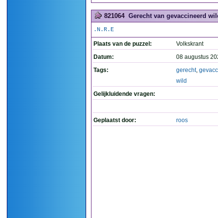
821064
Gerecht van gevaccineerd wild
.N.R.E
Plaats van de puzzel:
Volkskrant
Datum:
08 augustus 20
Tags:
gerecht
,
gevacc
wild
Gelijkluidende vragen:
Geplaatst door:
roos