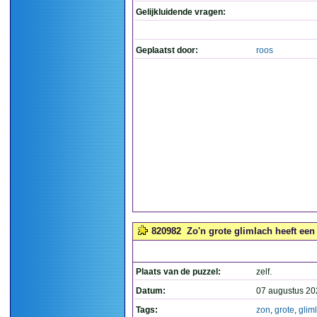
Gelijkluidende vragen:
Geplaatst door:
roos
820982
Zo'n grote glimlach heeft een
Plaats van de puzzel:
zelf.
Datum:
07 augustus 20
Tags:
zon
,
grote
,
glim