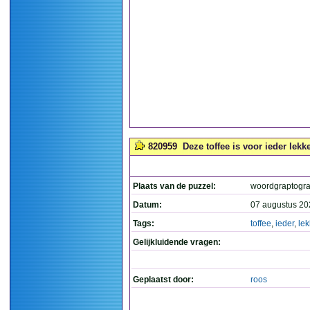
820959
Deze toffee is voor ieder lekke
Plaats van de puzzel:
woordgraptogr
Datum:
07 augustus 20
Tags:
toffee
,
ieder
,
lek
Gelijkluidende vragen:
Geplaatst door:
roos