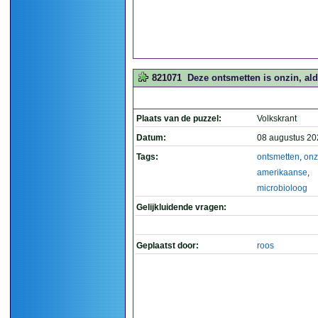
821071
Deze ontsmetten is onzin, al
Plaats van de puzzel:
Volkskrant
Datum:
08 augustus 20
Tags:
ontsmetten
,
onz
amerikaanse
,
microbioloog
Gelijkluidende vragen:
Geplaatst door:
roos