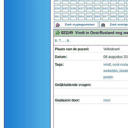
807
808
809
810
811
812
813
814
815
834
835
836
837
838
839
840
841
842
861
862
863
864
865
866
867
868
869
Zoek cryptogrammen
Zoek overig
821149
Vindt in Oost-Rusland nog wek
B.T...N.
Plaats van de puzzel:
Volkskrant
Datum:
08 augustus 20
Tags:
vindt
,
oost-rusl
wekelijks
,
plaat
poetin
Gelijkluidende vragen:
Geplaatst door:
roos