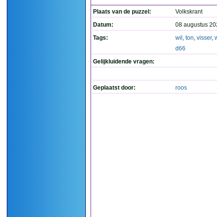
Plaats van de puzzel:
Volkskrant
Datum:
08 augustus 20
Tags:
wil
,
ton
,
visser
,
d66
Gelijkluidende vragen:
Geplaatst door:
roos