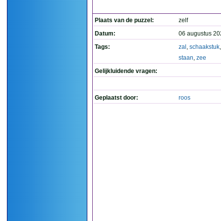
Plaats van de puzzel:
zelf
Datum:
06 augustus 20
Tags:
zal
,
schaakstuk
staan
,
zee
Gelijkluidende vragen:
Geplaatst door:
roos