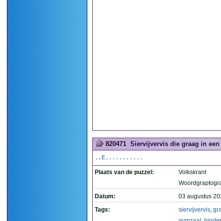
820471
Siervijvervis die graag in een
..E...........
Plaats van de puzzel:
Volkskrant
Woordgraptogr
Datum:
03 augustus 20
Tags:
siervijvervis
,
gr
gymzaal
,
hinde