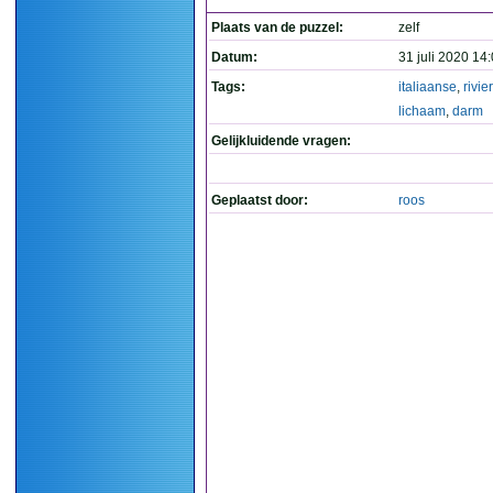
Plaats van de puzzel:
zelf
Datum:
31 juli 2020 14
Tags:
italiaanse
,
rivier
lichaam
,
darm
Gelijkluidende vragen:
Geplaatst door:
roos