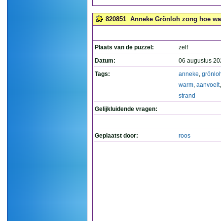
820851
Anneke Grönloh zong hoe warm
Plaats van de puzzel:
zelf
Datum:
06 augustus 20
Tags:
anneke
,
grönlo
warm
,
aanvoelt
strand
Gelijkluidende vragen:
Geplaatst door:
roos