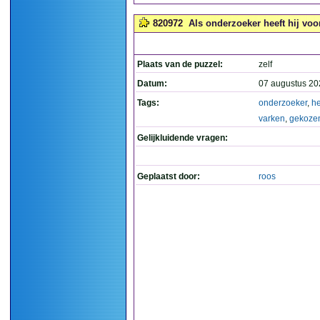
820972
Als onderzoeker heeft hij voor
Plaats van de puzzel:
zelf
Datum:
07 augustus 20
Tags:
onderzoeker
,
he
varken
,
gekoze
Gelijkluidende vragen:
Geplaatst door:
roos