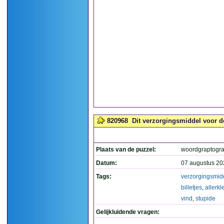
820968
Dit verzorgingsmiddel voor de 
Plaats van de puzzel:
woordgraptogr
Datum:
07 augustus 20
Tags:
verzorgingsmid
billetjes
,
allerkl
vind
,
stupide
Gelijkluidende vragen: