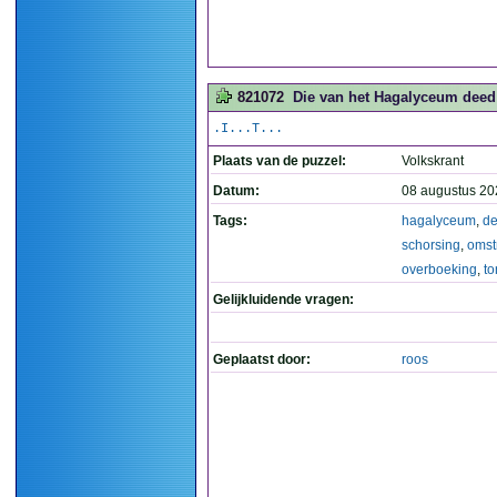
821072
Die van het Hagalyceum deed 
.I...T...
Plaats van de puzzel:
Volkskrant
Datum:
08 augustus 20
Tags:
hagalyceum
,
d
schorsing
,
omst
overboeking
,
to
Gelijkluidende vragen:
Geplaatst door:
roos