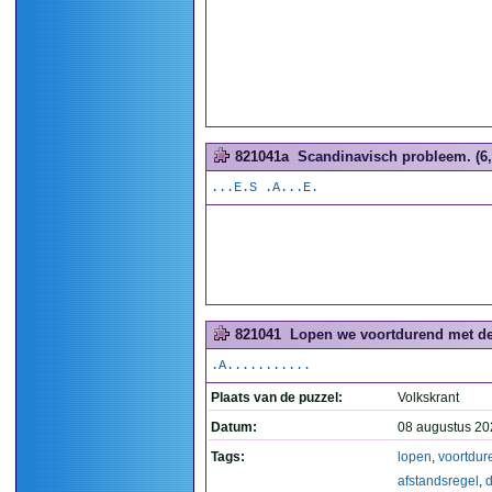
821041a
Scandinavisch probleem. (6,
...E.S .A...E.
821041
Lopen we voortdurend met de a
.A...........
Plaats van de puzzel:
Volkskrant
Datum:
08 augustus 20
Tags:
lopen
,
voortdur
afstandsregel
,