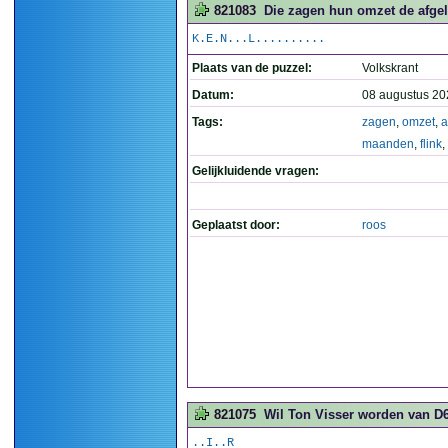
821083
Die zagen hun omzet de afgel
K.E.N...L..........
Plaats van de puzzel:
Volkskrant
Datum:
08 augustus 20
Tags:
zagen
,
omzet
,
a
maanden
,
flink
,
Gelijkluidende vragen:
Geplaatst door:
roos
821075
Wil Ton Visser worden van D6
..I..R