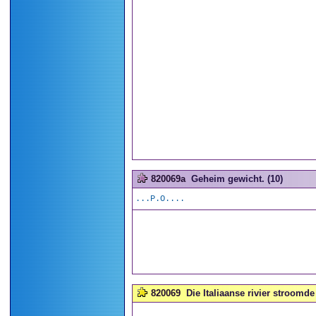
820069a
Geheim gewicht. (10)
...P.O....
820069
Die Italiaanse rivier stroomd