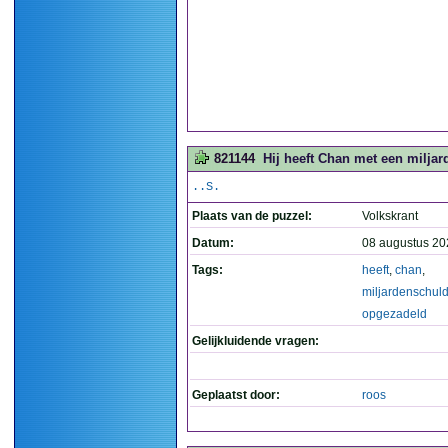
821144
Hij heeft Chan met een miljar
..S.
Plaats van de puzzel:
Volkskrant
Datum:
08 augustus 20
Tags:
heeft
,
chan
,
miljardenschul
opgezadeld
Gelijkluidende vragen:
Geplaatst door:
roos