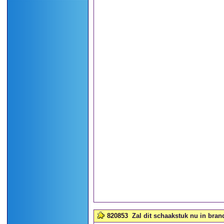
820853
Zal dit schaakstuk nu in bran