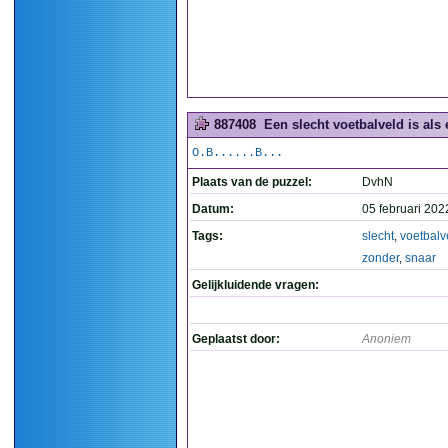
887408
Een slecht voetbalveld is als 
O.B......B...
Plaats van de puzzel:
DvhN
Datum:
05 februari 202
Tags:
slecht
,
voetbalv
zonder
,
snaar
Gelijkluidende vragen:
Geplaatst door:
Anoniem