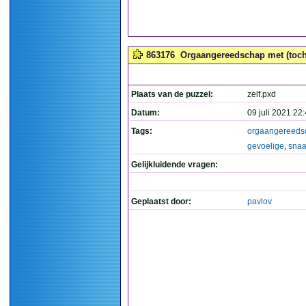
863176
Orgaangereedschap met (toch)
Plaats van de puzzel:
zelf.pxd
Datum:
09 juli 2021 22
Tags:
orgaangereeds
gevoelige
,
snaa
Gelijkluidende vragen:
Geplaatst door:
pavlov