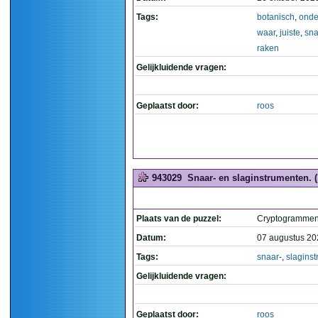
Tags:
botanisch
,
onde
waar
,
juiste
,
sna
raken
Gelijkluidende vragen:
Geplaatst door:
roos
943029
Snaar- en slaginstrumenten. (
Plaats van de puzzel:
Cryptogramme
Datum:
07 augustus 20
Tags:
snaar-
,
slagins
Gelijkluidende vragen:
Geplaatst door:
roos