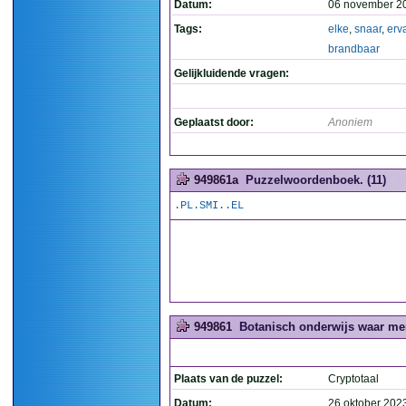
Datum:
06 november 2
Tags:
elke
,
snaar
,
erv
brandbaar
Gelijkluidende vragen:
Geplaatst door:
Anoniem
949861a
Puzzelwoordenboek. (11)
.PL.SMI..EL
949861
Botanisch onderwijs waar men 
Plaats van de puzzel:
Cryptotaal
Datum:
26 oktober 202