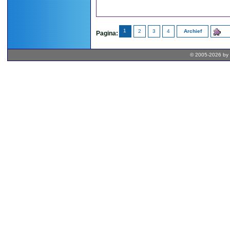
1
2
3
4
Archief
Pagina:
© 2005-2026 by 