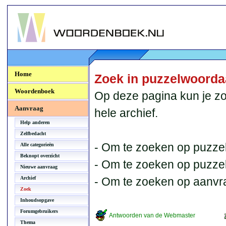
Woordenboek.NU
Home
Zoek in puzzelwoord
Woordenboek
Op deze pagina kun je zo
Aanvraag
hele archief.
Help anderen
Zelfbedacht
- Om te zoeken op puzzel
Alle categorieën
Beknopt overzicht
- Om te zoeken op puzzelb
Nieuwe aanvraag
Archief
- Om te zoeken op aanvr
Zoek
Inhoudsopgave
Forumgebruikers
Antwoorden van de Webmaster
Thema