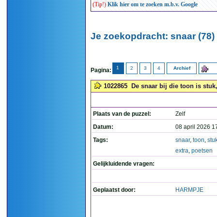
(Tip!)
Klik hier om te zoeken m.b.v. Google
Je zoekopdracht: snaar (78)
1
2
3
4
Archief
Pagina:
1022865
De snaar bij die toon is stuk
Plaats van de puzzel:
Zelf
Datum:
08 april 2026 1
Tags:
snaar
,
toon
,
stu
extra
,
poetsen
Gelijkluidende vragen:
Geplaatst door:
HARMPJE