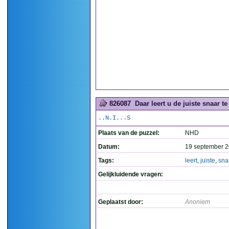
826087
Daar leert u de juiste snaar te
..N.I...S
Plaats van de puzzel:
NHD
Datum:
19 september 2
Tags:
leert
,
juiste
,
sna
Gelijkluidende vragen:
Geplaatst door:
Anoniem