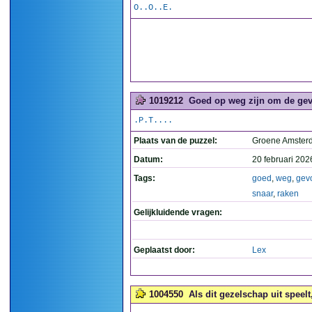
O..O..E.
1019212
Goed op weg zijn om de gevo
.P.T....
Plaats van de puzzel:
Groene Amste
Datum:
20 februari 202
Tags:
goed
,
weg
,
gev
snaar
,
raken
Gelijkluidende vragen:
Geplaatst door:
Lex
1004550
Als dit gezelschap uit speelt