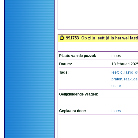
991753
Op zijn leeftijd is het wel las
Plaats van de puzzel:
moes
Datum:
18 februari 202
Tags:
leeftijd
,
lastig
,
d
praten
,
raak
,
ge
snaar
Gelijkluidende vragen:
Geplaatst door:
moes