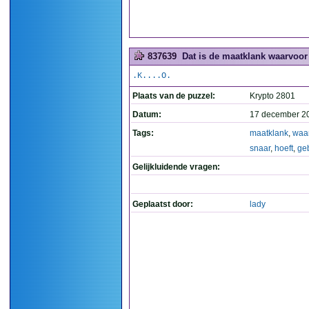
837639
Dat is de maatklank waarvoor u
.K....O.
Plaats van de puzzel:
Krypto 2801
Datum:
17 december 2
Tags:
maatklank
,
waa
snaar
,
hoeft
,
ge
Gelijkluidende vragen:
Geplaatst door:
lady