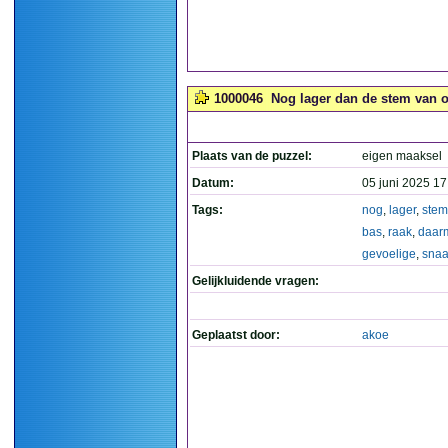
1000046
Nog lager dan de stem van o
Plaats van de puzzel:
eigen maaksel
Datum:
05 juni 2025 17
Tags:
nog
,
lager
,
stem
bas
,
raak
,
daar
gevoelige
,
snaa
Gelijkluidende vragen:
Geplaatst door:
akoe