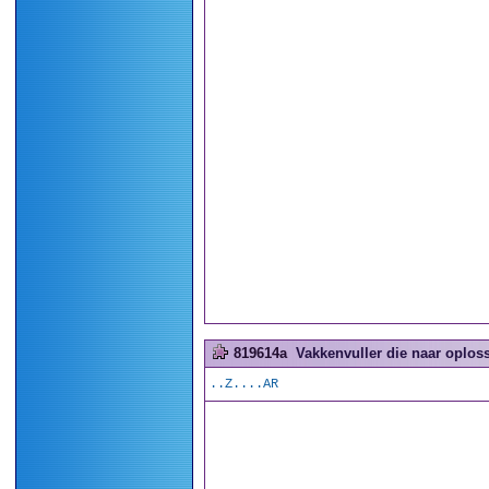
819614a
Vakkenvuller die naar oploss
..Z....AR