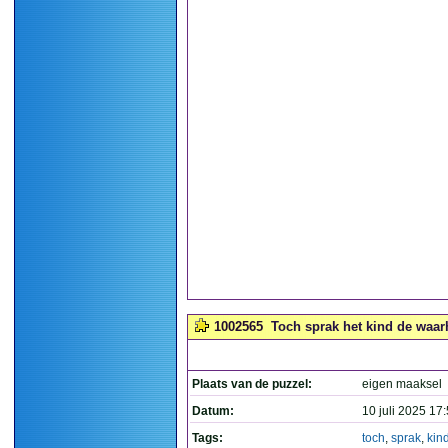
1002565
Toch sprak het kind de waarhe
Plaats van de puzzel:
eigen maaksel
Datum:
10 juli 2025 17
Tags:
toch
,
sprak
,
kin