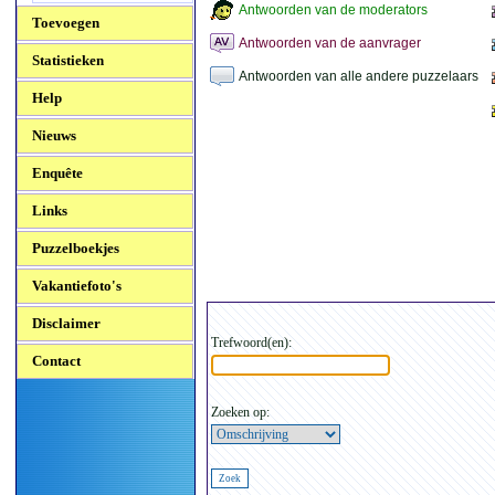
Antwoorden van de moderators
Toevoegen
Antwoorden van de aanvrager
Statistieken
Antwoorden van alle andere puzzelaars
Help
Nieuws
Enquête
Links
Puzzelboekjes
Vakantiefoto's
Disclaimer
Trefwoord(en):
Contact
Zoeken op: