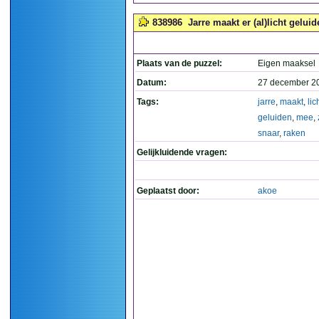
838986
Jarre maakt er (al)licht gelui
Plaats van de puzzel:
Eigen maaksel
Datum:
27 december 2
Tags:
jarre
,
maakt
,
lic
geluiden
,
mee
,
snaar
,
raken
Gelijkluidende vragen:
Geplaatst door:
akoe