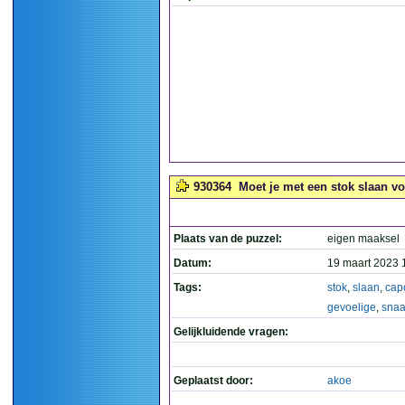
930364
Moet je met een stok slaan vo
Plaats van de puzzel:
eigen maaksel
Datum:
19 maart 2023 
Tags:
stok
,
slaan
,
cap
gevoelige
,
snaa
Gelijkluidende vragen:
Geplaatst door:
akoe