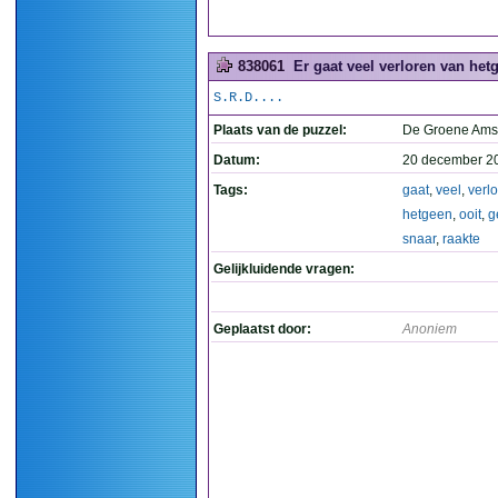
838061
Er gaat veel verloren van hetg
S.R.D....
Plaats van de puzzel:
De Groene Ams
Datum:
20 december 2
Tags:
gaat
,
veel
,
verl
hetgeen
,
ooit
,
g
snaar
,
raakte
Gelijkluidende vragen:
Geplaatst door:
Anoniem