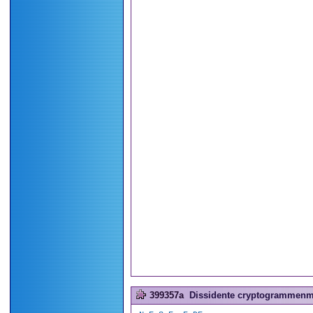
399357a
Dissidente cryptogrammenma