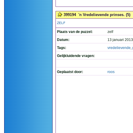
399194
'n Vredelievende prinses. (5)
ZELF
Plaats van de puzzel:
zelf
Datum:
13 januari 2013
Tags:
vredelievende
,
Gelijkluidende vragen:
Geplaatst door:
roos