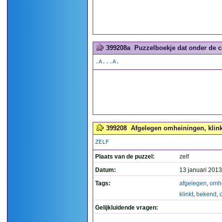
399208a
Puzzelboekje dat onder de co
.A...A.
399208
Afgelegen omheiningen, klink
ZELF
Plaats van de puzzel:
zelf
Datum:
13 januari 2013
Tags:
afgelegen
,
omh
klinkt
,
bekend
,
Gelijkluidende vragen: