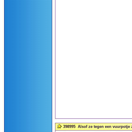
398995
Alsof ze tegen een vuurpotje z