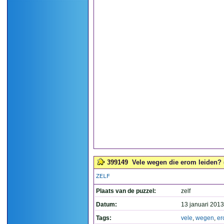
399149
Vele wegen die erom leiden? 
ZELF
Plaats van de puzzel:
zelf
Datum:
13 januari 2013
Tags:
vele
,
wegen
,
er