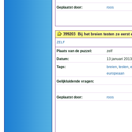
Geplaatst door:
roos
399203
Bij het breien testen ze eerst
ZELF
Plaats van de puzzel:
zelf
Datum:
13 januari 2013
Tags:
breien
,
testen
,
e
europeaan
Gelijkluidende vragen:
Geplaatst door:
roos