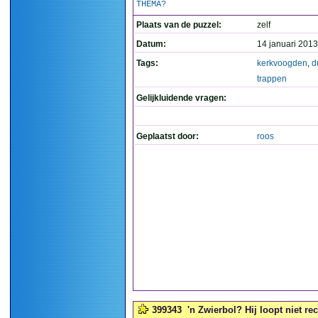
THEMA?
Plaats van de puzzel:
zelf
Datum:
14 januari 2013
Tags:
kerkvoogden
,
d
trappen
Gelijkluidende vragen:
Geplaatst door:
roos
399343
'n Zwierbol? Hij loopt niet rec