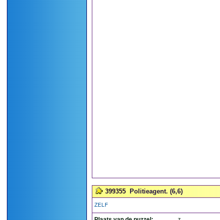
399355
Politieagent. (6,6)
ZELF
Plaats van de puzzel:
z