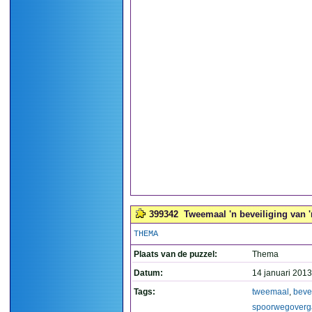
399342
Tweemaal 'n beveiliging van 
THEMA
Plaats van de puzzel:
Thema
Datum:
14 januari 2013
Tags:
tweemaal
,
beve
spoorwegover