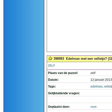
398993
Edelman met een velletje? (11
ZELF
Plaats van de puzzel:
zelf
Datum:
12 januari 2013
Tags:
edelman
,
vellet
Gelijkluidende vragen:
Geplaatst door:
roos