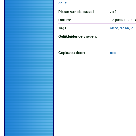
ZELF
Plaats van de puzzel:
zelf
Datum:
12 januari 2013
Tags:
alsof
,
tegen
,
vuu
Gelijkluidende vragen:
Geplaatst door:
roos