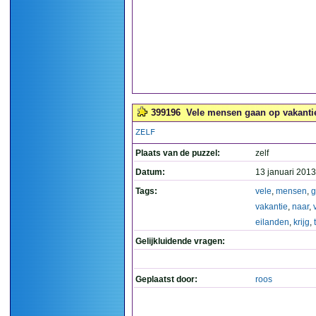
399196
Vele mensen gaan op vakantie n
ZELF
Plaats van de puzzel:
zelf
Datum:
13 januari 2013
Tags:
vele
,
mensen
,
g
vakantie
,
naar
,
eilanden
,
krijg
,
Gelijkluidende vragen:
Geplaatst door:
roos