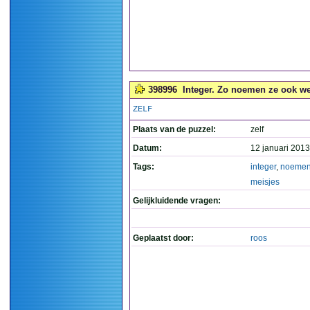
398996
Integer. Zo noemen ze ook wel
ZELF
Plaats van de puzzel:
zelf
Datum:
12 januari 2013
Tags:
integer
,
noeme
meisjes
Gelijkluidende vragen:
Geplaatst door:
roos