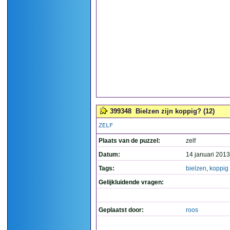
399348
Bielzen zijn koppig? (12)
ZELF
Plaats van de puzzel:
zelf
Datum:
14 januari 2013
Tags:
bielzen
,
koppig
Gelijkluidende vragen:
Geplaatst door:
roos