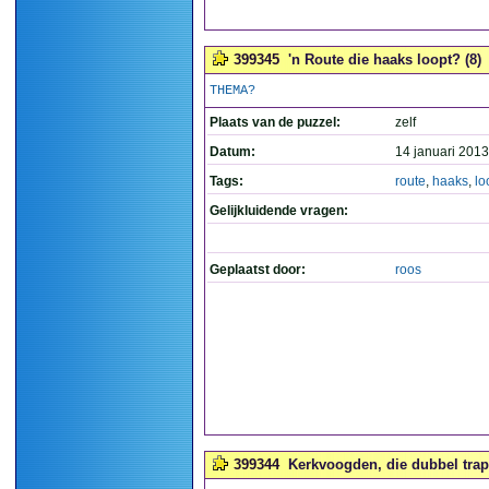
399345
'n Route die haaks loopt? (8)
THEMA?
Plaats van de puzzel:
zelf
Datum:
14 januari 2013
Tags:
route
,
haaks
,
lo
Gelijkluidende vragen:
Geplaatst door:
roos
399344
Kerkvoogden, die dubbel trap