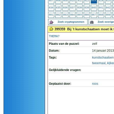
813
807
808
809
810
811
812
814
815
834
835
836
837
838
839
840
841
842
861
862
863
864
865
866
867
868
869
Zoek cryptogrammen
Zoek overig
399359
Bij 't kunstschaatsen moet ik 
THEMA?
Plaats van de puzzel:
zelf
Datum:
14 januari 2013
Tags:
kunstschaatsen
tweemaal
,
kijke
Gelijkluidende vragen:
Geplaatst door:
roos