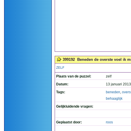
399192
Beneden de overste voel ik me
ZELF
Plaats van de puzzel:
zelf
Datum:
13 januari 2013
Tags:
beneden
,
overs
behaaglijk
Gelijkluidende vragen:
Geplaatst door:
roos