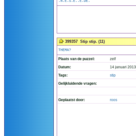
.N.E.S.E..E.DE.
399357
Stip stip. (11)
THEMA?
Plaats van de puzzel:
zelf
Datum:
14 januari 2013
Tags:
stip
Gelijkluidende vragen:
Geplaatst door:
roos