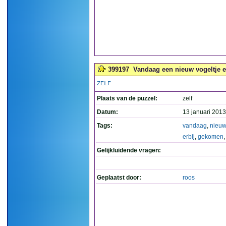
399197
Vandaag een nieuw vogeltje er
ZELF
Plaats van de puzzel:
zelf
Datum:
13 januari 2013
Tags:
vandaag
,
nieuw
erbij
,
gekomen
Gelijkluidende vragen:
Geplaatst door:
roos