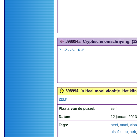
398994a
Cryptische omschrijving. (12
P..Z..S..K.E
398994
'n Heel mooi viooltje. Het kli
ZELF
Plaats van de puzzel:
zelf
Datum:
12 januari 2013
Tags:
heel
,
mooi
,
vioo
alsof
,
diep
,
heb
,