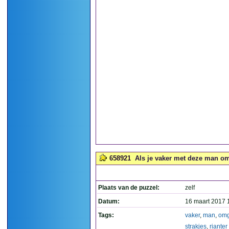
658921
Als je vaker met deze man omgaa
Plaats van de puzzel:
zelf
Datum:
16 maart 2017 
Tags:
vaker
,
man
,
omg
strakjes
,
rianter