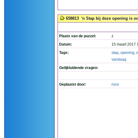
658813
'n Stap bij deze opening is oo
Plaats van de puzzel:
z
Datum:
15 maart 2017 
Tags:
stap
,
opening
,
vandaag
Gelijkluidende vragen:
Geplaatst door:
roos