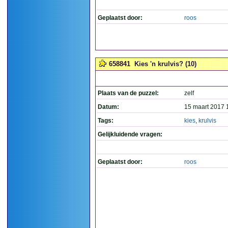
Geplaatst door:
roos
658841
Kies 'n krulvis? (10)
Plaats van de puzzel:
zelf
Datum:
15 maart 2017 
Tags:
kies
,
krulvis
Gelijkluidende vragen:
Geplaatst door:
roos