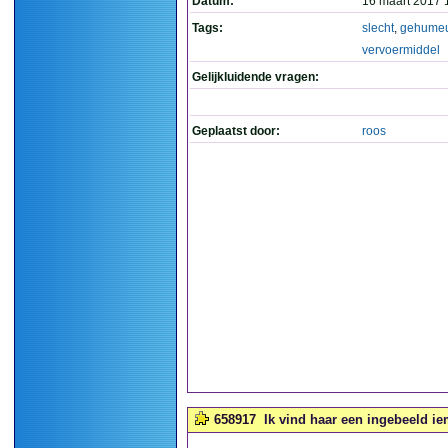
Datum:
16 maart 2017 
Tags:
slecht
,
gehume
vervoermiddel
Gelijkluidende vragen:
Geplaatst door:
roos
658917
Ik vind haar een ingebeeld ie