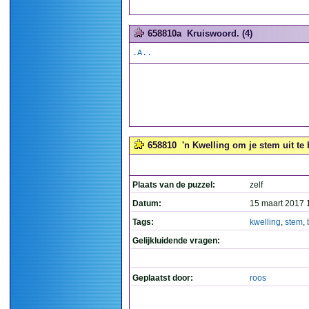
658810a
Kruiswoord. (4)
.A..
658810
'n Kwelling om je stem uit te
Plaats van de puzzel:
zelf
Datum:
15 maart 2017 
Tags:
kwelling
,
stem
,
Gelijkluidende vragen:
Geplaatst door:
roos