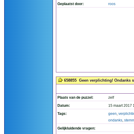
Geplaatst door:
roos
658855
Geen verplichting! Ondanks s
Plaats van de puzzel:
zelf
Datum:
15 maart 2017 
Tags:
geen
,
verplicht
ondanks
,
stemm
Gelijkluidende vragen: