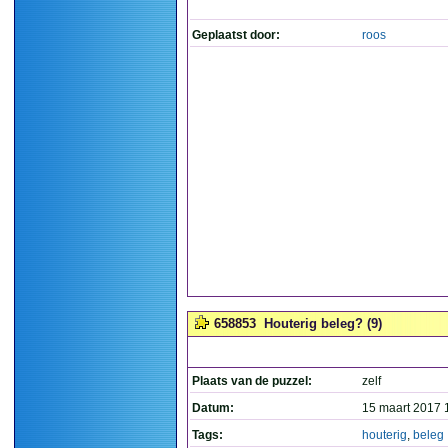
Geplaatst door:
roos
658853
Houterig beleg? (9)
Plaats van de puzzel:
zelf
Datum:
15 maart 2017 
Tags:
houterig
,
beleg