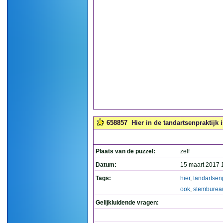
658857
Hier in de tandartsenpraktijk
Plaats van de puzzel:
zelf
Datum:
15 maart 2017 
Tags:
hier
,
tandartsenp
ook
,
stemburea
Gelijkluidende vragen: