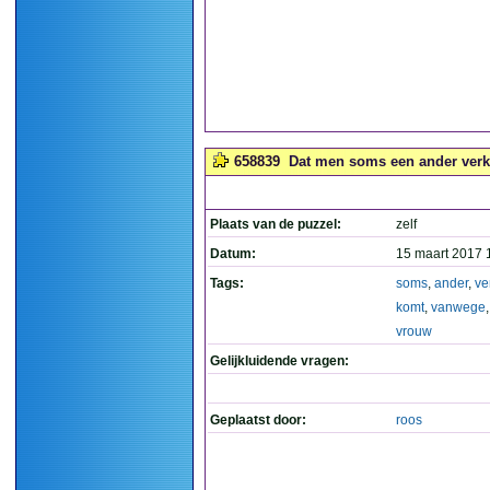
658839
Dat men soms een ander verk
Plaats van de puzzel:
zelf
Datum:
15 maart 2017 
Tags:
soms
,
ander
,
ve
komt
,
vanwege
vrouw
Gelijkluidende vragen:
Geplaatst door:
roos