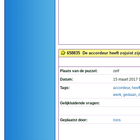
658835
De accordeur heeft zojuist zij
Plaats van de puzzel:
zelf
Datum:
15 maart 2017 
Tags:
accordeur
,
heef
werk
,
gedaan
,
Gelijkluidende vragen:
Geplaatst door:
roos