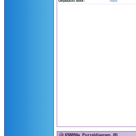
Geplaatst door:
roos
658894a
Puzzeldiagram. (8)