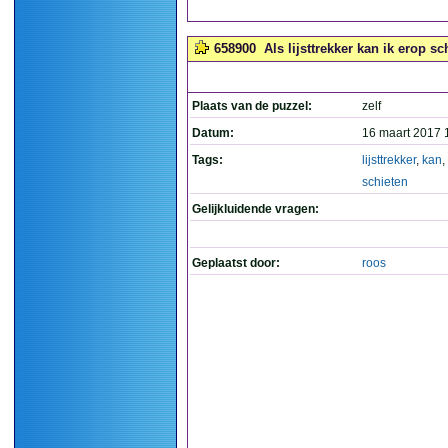
658900
Als lijsttrekker kan ik erop sch
Plaats van de puzzel:
zelf
Datum:
16 maart 2017 
Tags:
lijsttrekker
,
kan
,
schieten
Gelijkluidende vragen:
Geplaatst door:
roos