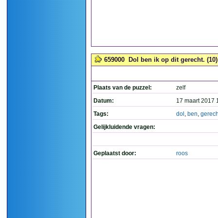
659000
Dol ben ik op dit gerecht. (10)
Plaats van de puzzel:
zelf
Datum:
17 maart 2017 
Tags:
dol
,
ben
,
gerech
Gelijkluidende vragen:
Geplaatst door:
roos