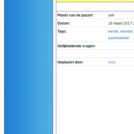
Plaats van de puzzel:
zelf
Datum:
16 maart 2017 
Tags:
eerste
,
moeder
,
parelduikster
Gelijkluidende vragen:
Geplaatst door:
roos