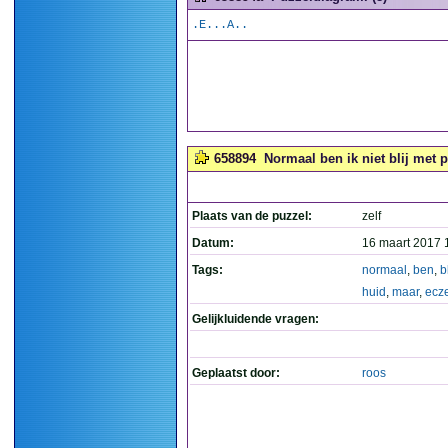
.E...A..
658894
Normaal ben ik niet blij met 
Plaats van de puzzel:
zelf
Datum:
16 maart 2017 
Tags:
normaal
,
ben
,
bl
huid
,
maar
,
ecz
Gelijkluidende vragen:
Geplaatst door:
roos