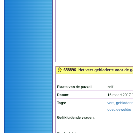
658896
Het vers gebladerte voor de g
Plaats van de puzzel:
zelf
Datum:
16 maart 2017 
Tags:
vers
,
gebladert
doet
,
geweldig
Gelijkluidende vragen: