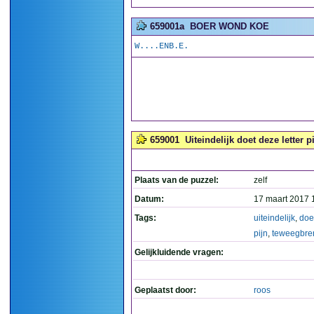
659001a
BOER WOND KOE
W....ENB.E.
659001
Uiteindelijk doet deze letter p
Plaats van de puzzel:
zelf
Datum:
17 maart 2017 
Tags:
uiteindelijk
,
doe
pijn
,
teweegbre
Gelijkluidende vragen:
Geplaatst door:
roos