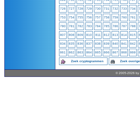
726
727
728
729
730
731
732
733
734
753
754
755
756
757
758
759
760
761
780
781
782
783
784
785
786
787
788
807
808
809
810
811
812
813
814
815
834
835
836
837
838
839
840
841
842
861
862
863
864
865
866
867
868
869
Zoek cryptogrammen
Zoek overig
© 2005-2026 by 