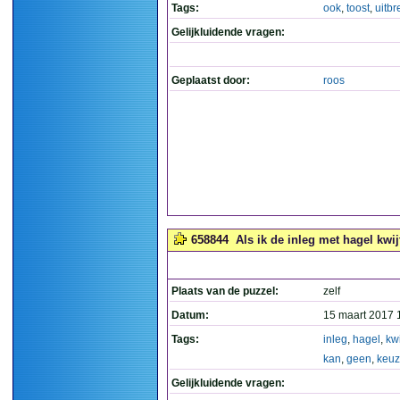
Tags:
ook
,
toost
,
uitbr
Gelijkluidende vragen:
Geplaatst door:
roos
658844
Als ik de inleg met hagel kwij
Plaats van de puzzel:
zelf
Datum:
15 maart 2017 
Tags:
inleg
,
hagel
,
kwi
kan
,
geen
,
keu
Gelijkluidende vragen: