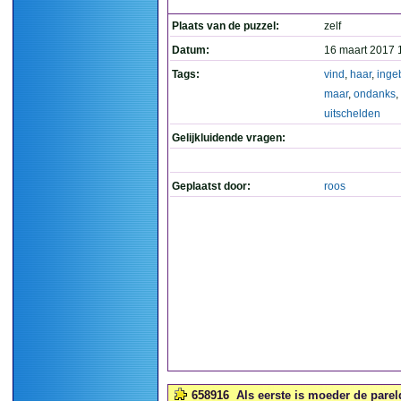
Plaats van de puzzel:
zelf
Datum:
16 maart 2017 
Tags:
vind
,
haar
,
inge
maar
,
ondanks
,
uitschelden
Gelijkluidende vragen:
Geplaatst door:
roos
658916
Als eerste is moeder de pareld