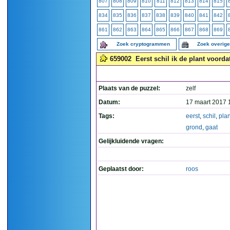
807
808
809
810
811
812
813
814
815
834
835
836
837
838
839
840
841
842
861
862
863
864
865
866
867
868
869
Zoek cryptogrammen
Zoek overig
659002
Eerst schil ik de plant voorda
Plaats van de puzzel:
zelf
Datum:
17 maart 2017 
Tags:
eerst
,
schil
,
plan
grond
,
gaat
Gelijkluidende vragen:
Geplaatst door:
roos