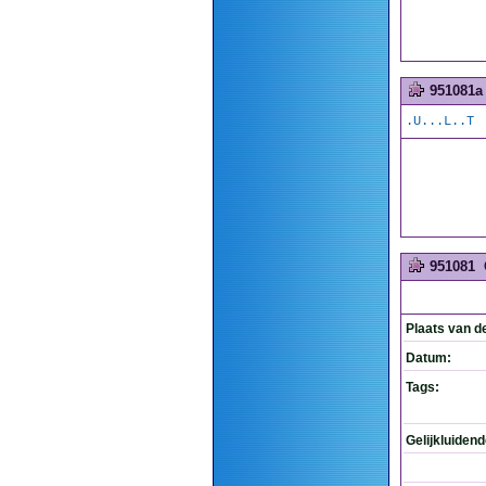
951081a
.U...L..T
951081
Plaats van d
Datum:
Tags:
Gelijkluiden