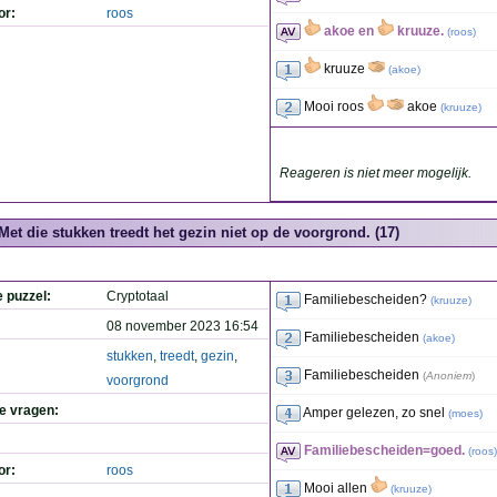
or:
roos
akoe en
kruuze.
(
roos
)
kruuze
(
akoe
)
Mooi roos
akoe
(
kruuze
)
Reageren is niet meer mogelijk.
Met die stukken treedt het gezin niet op de voorgrond. (17)
e puzzel:
Cryptotaal
Familiebescheiden?
(
kruuze
)
08 november 2023 16:54
Familiebescheiden
(
akoe
)
stukken
,
treedt
,
gezin
,
Familiebescheiden
(
Anoniem
)
voorgrond
de vragen:
Amper gelezen, zo snel
(
moes
)
Familiebescheiden=goed.
(
roos
)
or:
roos
Mooi allen
(
kruuze
)