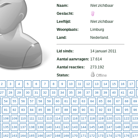
Naam:
Niet zichtbaar
Geslacht:
Leeftijd:
Niet zichtbaar
Woonplaats:
Limburg
Land:
Nederland.
Lid sinds:
14 januari 2011
Aantal aanvragen:
17.614
Aantal reacties:
273.192
Status:
Offline
2
3
4
5
6
7
8
9
10
11
12
13
14
15
16
17
27
28
29
30
31
32
33
34
35
36
37
38
39
40
41
42
54
55
56
57
58
59
60
61
62
63
64
65
66
67
68
69
81
82
83
84
85
86
87
88
89
90
91
92
93
94
95
96
108
109
110
111
112
113
114
115
116
117
118
119
120
121
122
123
135
136
137
138
139
140
141
142
143
144
145
146
147
148
149
150
162
163
164
165
166
167
168
169
170
171
172
173
174
175
176
177