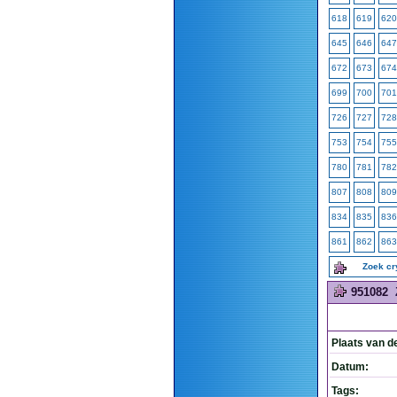
618
619
620
645
646
647
672
673
674
699
700
701
726
727
728
753
754
755
780
781
782
807
808
809
834
835
836
861
862
863
Zoek c
951082
Plaats van d
Datum:
Tags: