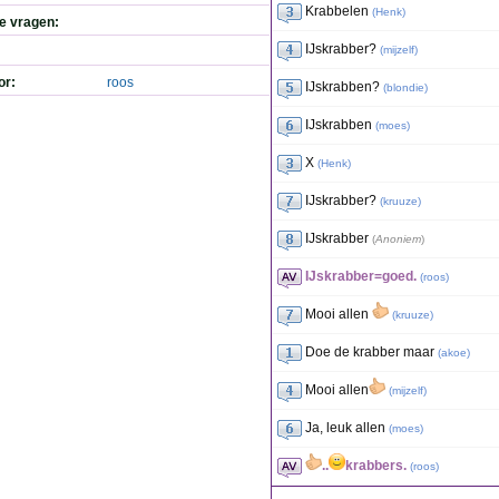
Krabbelen
(
Henk
)
de vragen:
IJskrabber?
(
mijzelf
)
or:
roos
IJskrabben?
(
blondie
)
IJskrabben
(
moes
)
X
(
Henk
)
IJskrabber?
(
kruuze
)
IJskrabber
(
Anoniem
)
IJskrabber=goed.
(
roos
)
Mooi allen
(
kruuze
)
Doe de krabber maar
(
akoe
)
Mooi allen
(
mijzelf
)
Ja, leuk allen
(
moes
)
..
krabbers.
(
roos
)