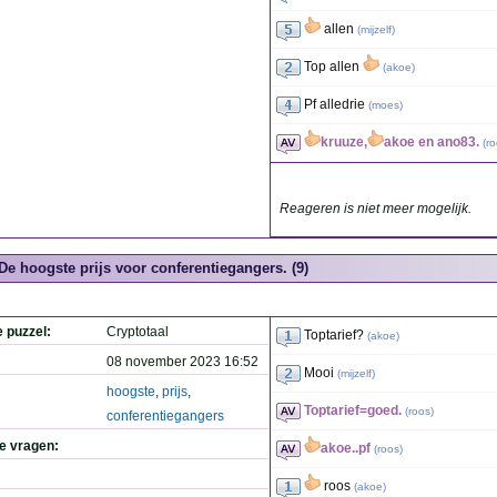
allen
(
mijzelf
)
Top allen
(
akoe
)
Pf alledrie
(
moes
)
kruuze,
akoe en ano83.
(
ro
Reageren is niet meer mogelijk.
De hoogste prijs voor conferentiegangers. (9)
e puzzel:
Cryptotaal
Toptarief?
(
akoe
)
08 november 2023 16:52
Mooi
(
mijzelf
)
hoogste
,
prijs
,
Toptarief=goed.
(
roos
)
conferentiegangers
de vragen:
akoe..pf
(
roos
)
roos
(
akoe
)