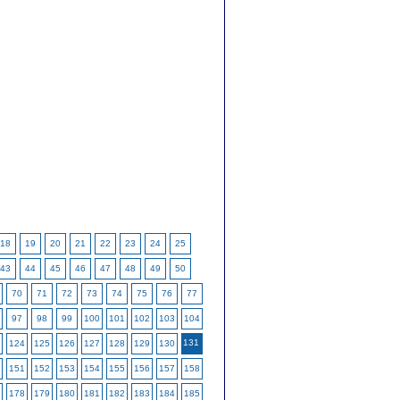
18
19
20
21
22
23
24
25
43
44
45
46
47
48
49
50
70
71
72
73
74
75
76
77
97
98
99
100
101
102
103
104
131
124
125
126
127
128
129
130
151
152
153
154
155
156
157
158
178
179
180
181
182
183
184
185