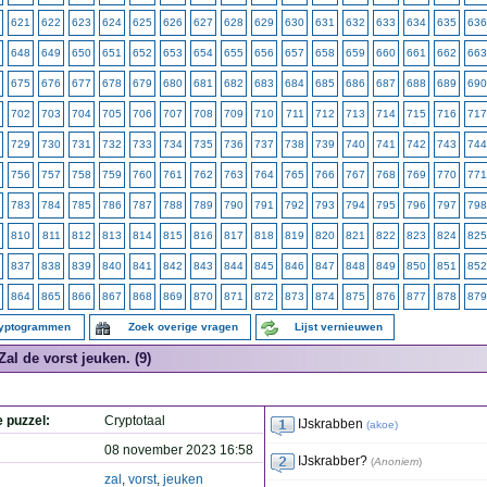
621
622
623
624
625
626
627
628
629
630
631
632
633
634
635
636
648
649
650
651
652
653
654
655
656
657
658
659
660
661
662
663
675
676
677
678
679
680
681
682
683
684
685
686
687
688
689
690
702
703
704
705
706
707
708
709
710
711
712
713
714
715
716
717
729
730
731
732
733
734
735
736
737
738
739
740
741
742
743
744
756
757
758
759
760
761
762
763
764
765
766
767
768
769
770
771
783
784
785
786
787
788
789
790
791
792
793
794
795
796
797
798
810
811
812
813
814
815
816
817
818
819
820
821
822
823
824
825
837
838
839
840
841
842
843
844
845
846
847
848
849
850
851
852
864
865
866
867
868
869
870
871
872
873
874
875
876
877
878
879
ryptogrammen
Zoek overige vragen
Lijst vernieuwen
Zal de vorst jeuken. (9)
e puzzel:
Cryptotaal
IJskrabben
(
akoe
)
08 november 2023 16:58
IJskrabber?
(
Anoniem
)
zal
,
vorst
,
jeuken