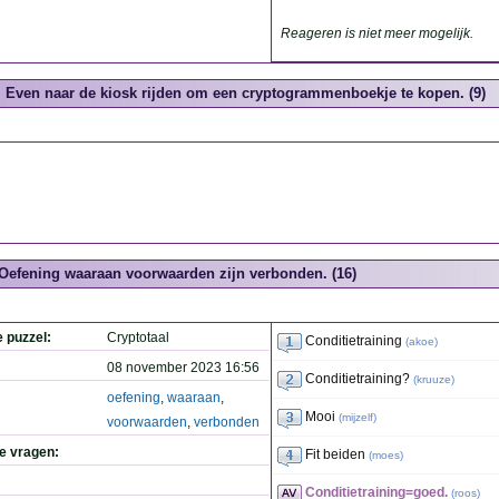
Reageren is niet meer mogelijk.
Even naar de kiosk rijden om een cryptogrammenboekje te kopen. (9)
Oefening waaraan voorwaarden zijn verbonden. (16)
e puzzel:
Cryptotaal
Conditietraining
(
akoe
)
08 november 2023 16:56
Conditietraining?
(
kruuze
)
oefening
,
waaraan
,
Mooi
(
mijzelf
)
voorwaarden
,
verbonden
de vragen:
Fit beiden
(
moes
)
Conditietraining=goed.
(
roos
)