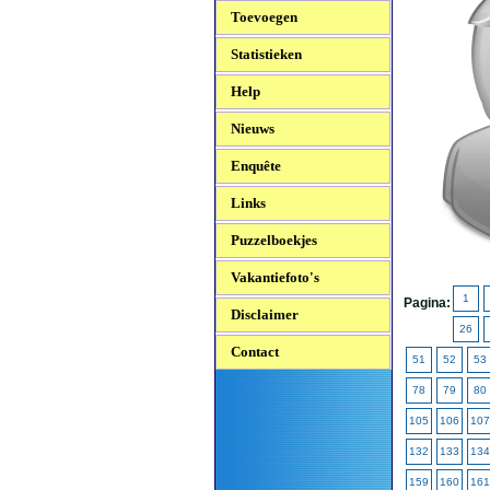
Toevoegen
Statistieken
Help
Nieuws
Enquête
Links
Puzzelboekjes
Vakantiefoto's
1
Pagina:
Disclaimer
26
Contact
51
52
53
78
79
80
105
106
107
132
133
134
159
160
161