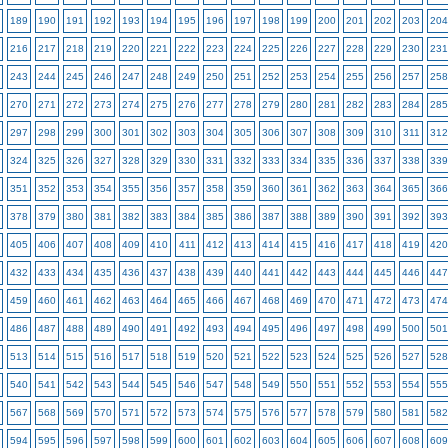
189
190
191
192
193
194
195
196
197
198
199
200
201
202
203
204
216
217
218
219
220
221
222
223
224
225
226
227
228
229
230
231
243
244
245
246
247
248
249
250
251
252
253
254
255
256
257
258
270
271
272
273
274
275
276
277
278
279
280
281
282
283
284
285
297
298
299
300
301
302
303
304
305
306
307
308
309
310
311
312
324
325
326
327
328
329
330
331
332
333
334
335
336
337
338
339
351
352
353
354
355
356
357
358
359
360
361
362
363
364
365
366
378
379
380
381
382
383
384
385
386
387
388
389
390
391
392
393
405
406
407
408
409
410
411
412
413
414
415
416
417
418
419
420
432
433
434
435
436
437
438
439
440
441
442
443
444
445
446
447
459
460
461
462
463
464
465
466
467
468
469
470
471
472
473
474
486
487
488
489
490
491
492
493
494
495
496
497
498
499
500
501
513
514
515
516
517
518
519
520
521
522
523
524
525
526
527
528
540
541
542
543
544
545
546
547
548
549
550
551
552
553
554
555
567
568
569
570
571
572
573
574
575
576
577
578
579
580
581
582
594
595
596
597
598
599
600
601
602
603
604
605
606
607
608
609