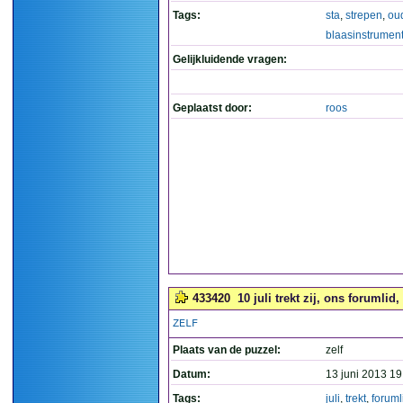
Tags:
sta
,
strepen
,
ou
blaasinstrumen
Gelijkluidende vragen:
Geplaatst door:
roos
433420
10 juli trekt zij, ons forumlid,
ZELF
Plaats van de puzzel:
zelf
Datum:
13 juni 2013 19
Tags:
juli
,
trekt
,
foruml