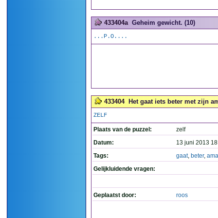
433404a
Geheim gewicht. (10)
...P.O....
433404
Het gaat iets beter met zijn a
ZELF
Plaats van de puzzel:
zelf
Datum:
13 juni 2013 18
Tags:
gaat
,
beter
,
ama
Gelijkluidende vragen:
Geplaatst door:
roos