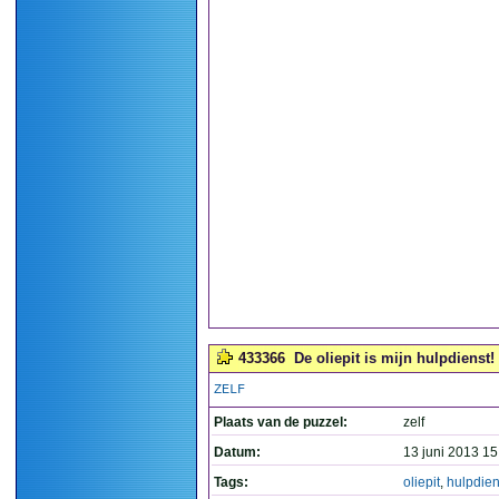
433366
De oliepit is mijn hulpdienst! 
ZELF
Plaats van de puzzel:
zelf
Datum:
13 juni 2013 15
Tags:
oliepit
,
hulpdien