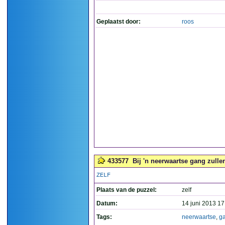
Geplaatst door:
roos
433577
Bij 'n neerwaartse gang zullen
ZELF
Plaats van de puzzel:
zelf
Datum:
14 juni 2013 17
Tags:
neerwaartse
,
g