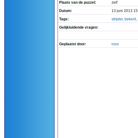
Plaats van de puzzel:
zelf
Datum:
13 juni 2013 15
Tags:
strijder
,
bekent
,
Gelijkluidende vragen:
Geplaatst door:
roos