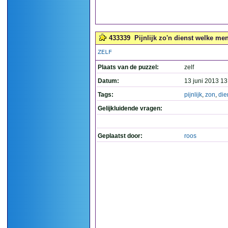
433339
Pijnlijk zo'n dienst welke men 
ZELF
Plaats van de puzzel:
zelf
Datum:
13 juni 2013 13
Tags:
pijnlijk
,
zon
,
die
Gelijkluidende vragen:
Geplaatst door:
roos