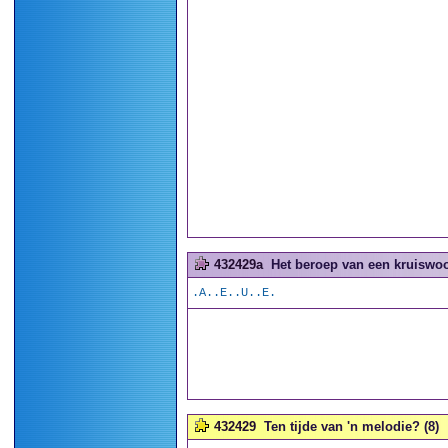
432429a
Het beroep van een kruiswoo
.A..E..U..E.
432429
Ten tijde van 'n melodie? (8)