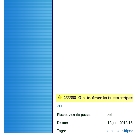
433368
O.a. in Amerika is een stripe
ZELF
Plaats van de puzzel:
zelf
Datum:
13 juni 2013 15
Tags:
amerika
,
stripe