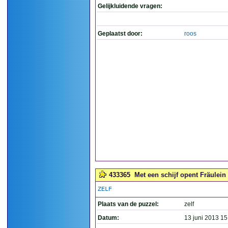
Gelijkluidende vragen:
Geplaatst door:
roos
433365
Met een schijf opent Fräulein 
ZELF
Plaats van de puzzel:
zelf
Datum:
13 juni 2013 15