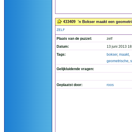
433409
'n Bokser maakt een geometris
ZELF
Plaats van de puzzel:
zelf
Datum:
13 juni 2013 18
Tags:
bokser
,
maakt
,
geometrische
,
s
Gelijkluidende vragen:
Geplaatst door:
roos