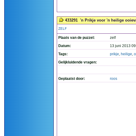
433291
'n Prikje voor 'n heilige ooiev
ZELF
Plaats van de puzzel:
zelf
Datum:
13 juni 2013 09
Tags:
prikje
,
heilige
,
o
Gelijkluidende vragen:
Geplaatst door:
roos