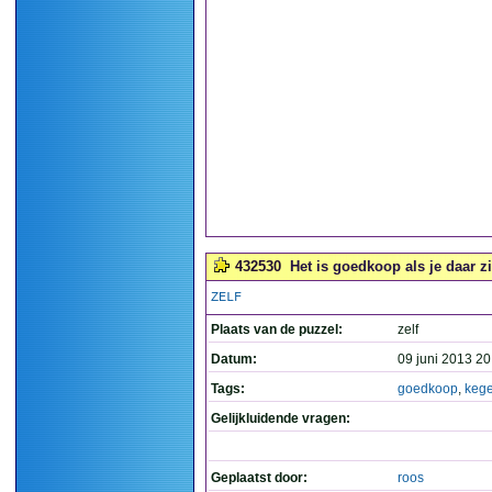
432530
Het is goedkoop als je daar zi
ZELF
Plaats van de puzzel:
zelf
Datum:
09 juni 2013 20
Tags:
goedkoop
,
keg
Gelijkluidende vragen:
Geplaatst door:
roos