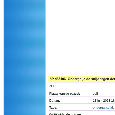
433406
Onderga je de strijd tegen de
ZELF
Plaats van de puzzel:
zelf
Datum:
13 juni 2013 18
Tags:
onderga
,
strijd
,
Gelijkluidende vragen: