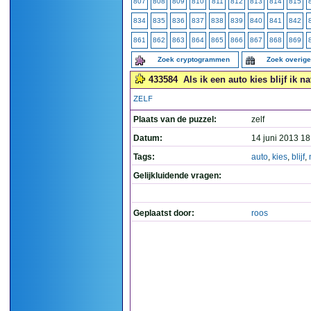
807
808
809
810
811
812
813
814
815
834
835
836
837
838
839
840
841
842
861
862
863
864
865
866
867
868
869
Zoek cryptogrammen
Zoek overig
433584
Als ik een auto kies blijf ik nat
ZELF
Plaats van de puzzel:
zelf
Datum:
14 juni 2013 18
Tags:
auto
,
kies
,
blijf
,
Gelijkluidende vragen:
Geplaatst door:
roos