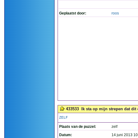
Geplaatst door:
roos
433533
Ik sta op mijn strepen dat dit
ZELF
Plaats van de puzzel:
zelf
Datum:
14 juni 2013 10