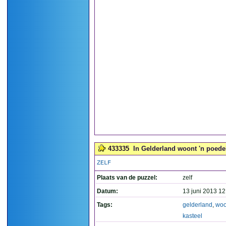
433335
In Gelderland woont 'n poedel 
ZELF
Plaats van de puzzel:
zelf
Datum:
13 juni 2013 12
Tags:
gelderland
,
woo
kasteel