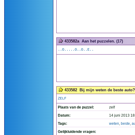
433582a
Aan het puzzelen. (17)
..O.....O..O..E..
433582
Bij mijn weten de beste auto?
ZELF
Plaats van de puzzel:
zelf
Datum:
14 juni 2013 18
Tags:
weten
,
beste
,
a
Gelijkluidende vragen: