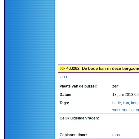
433282
De bode kan in deze bergzone 
ZELF
Plaats van de puzzel:
zelf
Datum:
13 juni 2013 09
Tags:
bode
,
kan
,
berg
werk
,
verrichten
Gelijkluidende vragen:
Geplaatst door:
roos