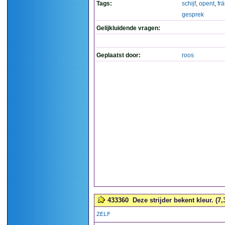
Tags:
schijf
,
opent
,
fr
gesprek
Gelijkluidende vragen:
Geplaatst door:
roos
433360
Deze strijder bekent kleur. (7,
ZELF