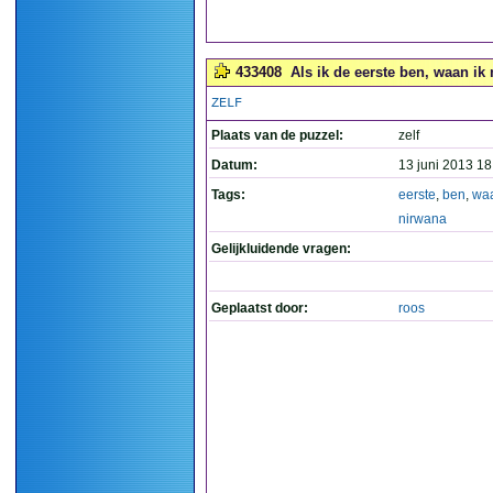
433408
Als ik de eerste ben, waan ik 
ZELF
Plaats van de puzzel:
zelf
Datum:
13 juni 2013 18
Tags:
eerste
,
ben
,
wa
nirwana
Gelijkluidende vragen:
Geplaatst door:
roos