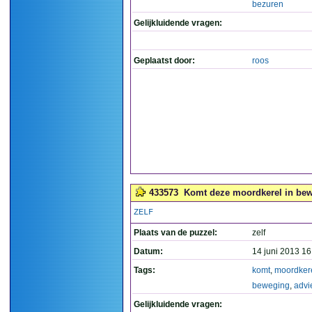
bezuren
Gelijkluidende vragen:
Geplaatst door:
roos
433573
Komt deze moordkerel in bewe
ZELF
Plaats van de puzzel:
zelf
Datum:
14 juni 2013 16
Tags:
komt
,
moordker
beweging
,
advi
Gelijkluidende vragen: