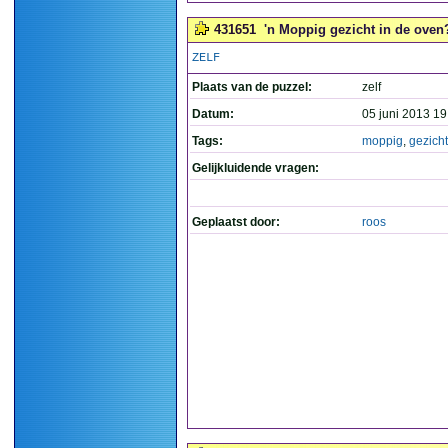
431651
'n Moppig gezicht in de oven?
ZELF
Plaats van de puzzel:
zelf
Datum:
05 juni 2013 19
Tags:
moppig
,
gezicht
Gelijkluidende vragen:
Geplaatst door:
roos