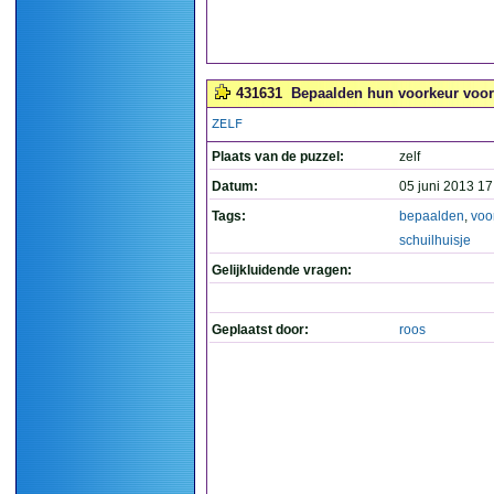
431631
Bepaalden hun voorkeur voor '
ZELF
Plaats van de puzzel:
zelf
Datum:
05 juni 2013 17
Tags:
bepaalden
,
voo
schuilhuisje
Gelijkluidende vragen:
Geplaatst door:
roos