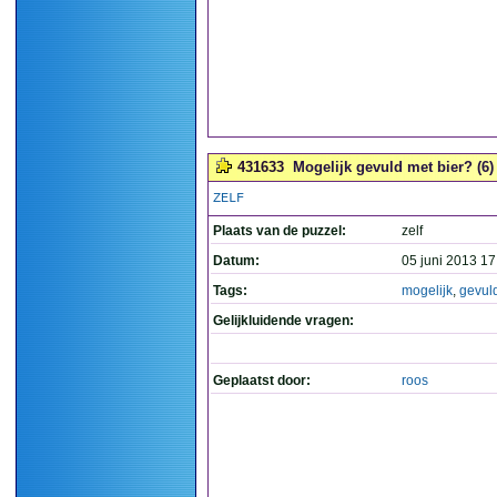
431633
Mogelijk gevuld met bier? (6)
ZELF
Plaats van de puzzel:
zelf
Datum:
05 juni 2013 17
Tags:
mogelijk
,
gevul
Gelijkluidende vragen:
Geplaatst door:
roos