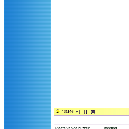
431146
+ |-| |-| - (8)
Plaats van de puzzel:
meeting