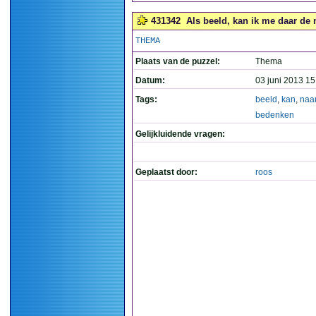
431342
Als beeld, kan ik me daar de 
THEMA
Plaats van de puzzel:
Thema
Datum:
03 juni 2013 15
Tags:
beeld
,
kan
,
na
bedenken
Gelijkluidende vragen:
Geplaatst door:
roos