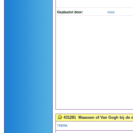
Geplaatst door:
roos
431281
Maassen of Van Gogh bij de d
THEMA