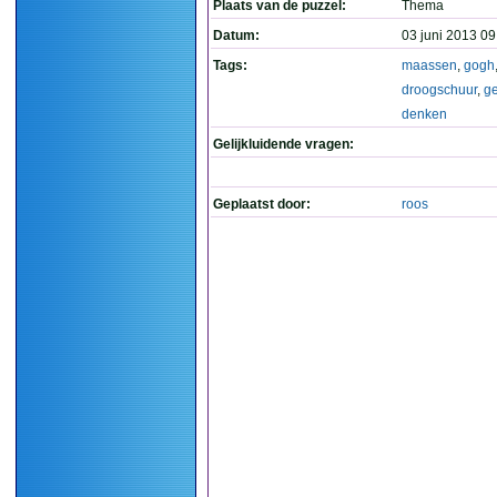
Plaats van de puzzel:
Thema
Datum:
03 juni 2013 09
Tags:
maassen
,
gogh
droogschuur
,
ge
denken
Gelijkluidende vragen:
Geplaatst door:
roos