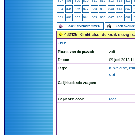
807
808
809
810
811
812
813
814
815
834
835
836
837
838
839
840
841
842
861
862
863
864
865
866
867
868
869
Zoek cryptogrammen
Zoek overig
432426
Klinkt alsof de kruik stevig is.
ZELF
Plaats van de puzzel:
zelf
Datum:
09 juni 2013 11
Tags:
klinkt
,
alsof
,
kru
stof
Gelijkluidende vragen:
Geplaatst door:
roos