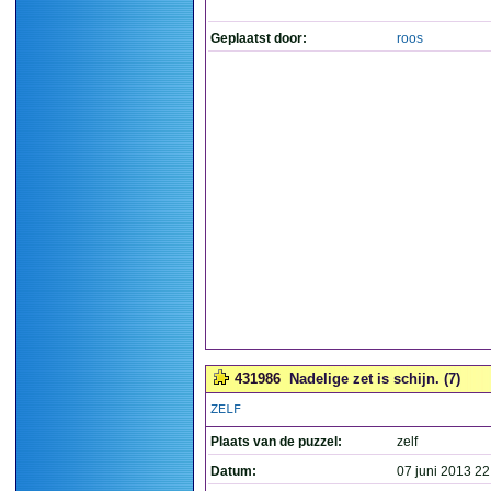
Geplaatst door:
roos
431986
Nadelige zet is schijn. (7)
ZELF
Plaats van de puzzel:
zelf
Datum:
07 juni 2013 22