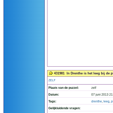
431981
In Drenthe is het leeg bij de 
ZELF
Plaats van de puzzel:
zelf
Datum:
07 juni 2013 21
Tags:
drenthe
,
leeg
,
p
Gelijkluidende vragen: