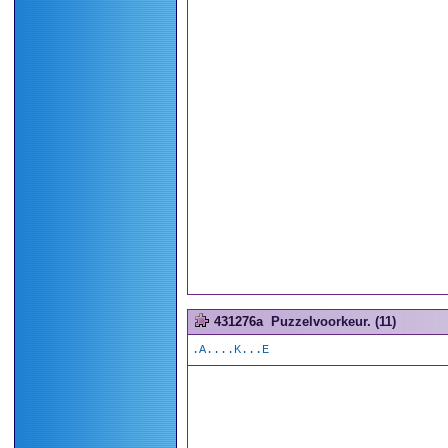
431276a
Puzzelvoorkeur. (11)
.A....K...E