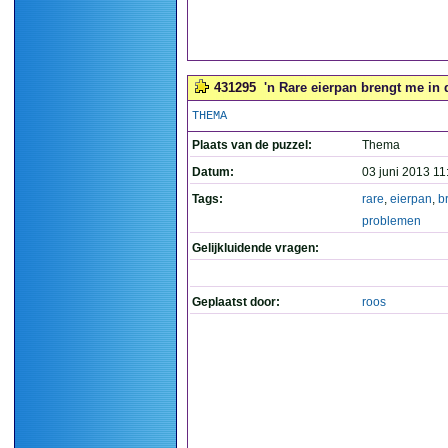
431295
'n Rare eierpan brengt me in 
THEMA
Plaats van de puzzel:
Thema
Datum:
03 juni 2013 11
Tags:
rare
,
eierpan
,
b
problemen
Gelijkluidende vragen:
Geplaatst door:
roos