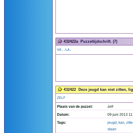
432422a
Puzzeltijdschrift. (7)
VA..LA.
432422
Deze jeugd kan niet zitten, li
ZELF
Plaats van de puzzel:
zelf
Datum:
09 juni 2013 11
Tags:
jeugd
,
kan
,
zitt
staan