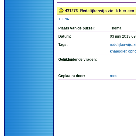
431276
Redelijkerwijs zie ik hier een 
THEMA
Plaats van de puzzel:
Thema
Datum:
03 juni 2013 09
Tags:
redelijkerwijs
,
z
knaagdier
,
opri
Gelijkluidende vragen:
Geplaatst door:
roos