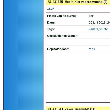
431645
Het is niet vaders vrucht! (9)
ZELF
Plaats van de puzzel:
zelf
Datum:
05 juni 2013 19
Tags:
vaders
,
vrucht
Gelijkluidende vragen:
Geplaatst door:
roos
431643
Zeker, gesmuld! (11)