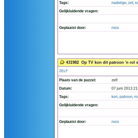
Tags:
nadelige
,
zet
,
s
Gelijkluidende vragen:
Geplaatst door:
roos
431982
Op TV kon dit patroon 'n rol s
ZELF
Plaats van de puzzel:
zelf
Datum:
07 juni 2013 21
Tags:
kon
,
patroon
,
ro
Gelijkluidende vragen:
Geplaatst door:
roos