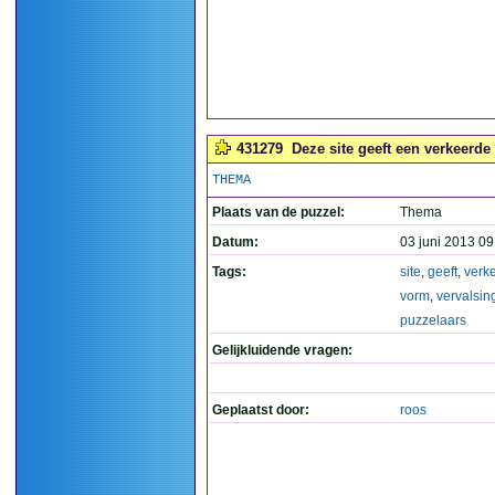
431279
Deze site geeft een verkeerde
THEMA
Plaats van de puzzel:
Thema
Datum:
03 juni 2013 09
Tags:
site
,
geeft
,
verk
vorm
,
vervalsin
puzzelaars
Gelijkluidende vragen:
Geplaatst door:
roos