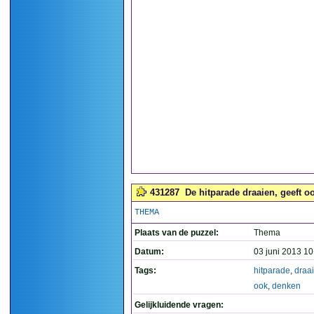
431287
De hitparade draaien, geeft oo
THEMA
Plaats van de puzzel:
Thema
Datum:
03 juni 2013 10
Tags:
hitparade
,
draa
ook
,
denken
Gelijkluidende vragen: