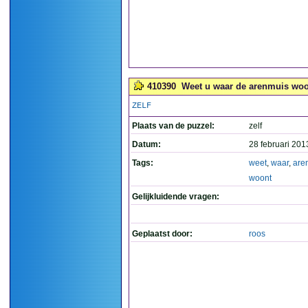
410390
Weet u waar de arenmuis woo
ZELF
Plaats van de puzzel:
zelf
Datum:
28 februari 201
Tags:
weet
,
waar
,
are
woont
Gelijkluidende vragen:
Geplaatst door:
roos