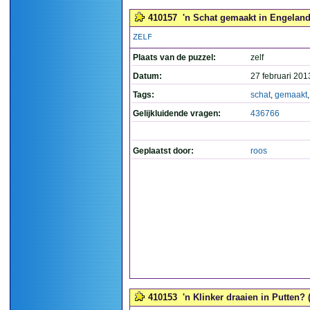
410157
'n Schat gemaakt in Engeland
ZELF
Plaats van de puzzel:
zelf
Datum:
27 februari 201
Tags:
schat
,
gemaakt
Gelijkluidende vragen:
436766
Geplaatst door:
roos
410153
'n Klinker draaien in Putten? 