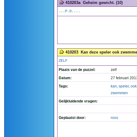
410203a
Geheim gewicht. (10)
...P.O....
410203
Kan deze speler ook zwemme
ZELF
Plaats van de puzzel:
zelf
Datum:
27 februari 201
Tags:
kan
,
speler
,
ook
zwemmen
Gelijkluidende vragen:
Geplaatst door:
roos