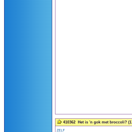
410362
Het is 'n gok met broccoli? (1
ZELF