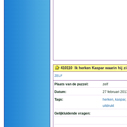
410110
Ik herken Kaspar waarin hij zic
ZELF
Plaats van de puzzel:
zelf
Datum:
27 februari 201
Tags:
herken
,
kaspar
,
uitdrukt
Gelijkluidende vragen: