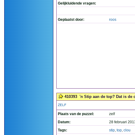
Gelijkluidende vragen:
Geplaatst door:
roos
410393
'n Stip aan de top? Dat is de c
ZELF
Plaats van de puzzel:
zelf
Datum:
28 februari 201
Tags:
stip
,
top
,
clou