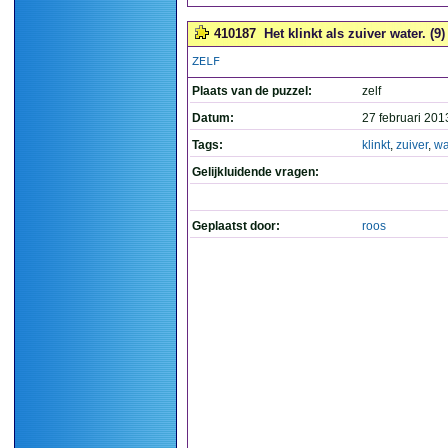
410187
Het klinkt als zuiver water. (9)
ZELF
Plaats van de puzzel:
zelf
Datum:
27 februari 201
Tags:
klinkt
,
zuiver
,
wa
Gelijkluidende vragen:
Geplaatst door:
roos