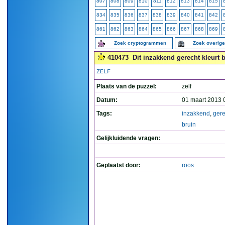
807
808
809
810
811
812
813
814
815
834
835
836
837
838
839
840
841
842
861
862
863
864
865
866
867
868
869
Zoek cryptogrammen
Zoek overig
410473
Dit inzakkend gerecht kleurt b
ZELF
Plaats van de puzzel:
zelf
Datum:
01 maart 2013 
Tags:
inzakkend
,
gere
bruin
Gelijkluidende vragen:
Geplaatst door:
roos