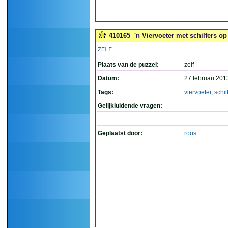
410165
'n Viervoeter met schilfers op
ZELF
Plaats van de puzzel:
zelf
Datum:
27 februari 201
Tags:
viervoeter
,
schil
Gelijkluidende vragen:
Geplaatst door:
roos