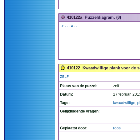
410122a
Puzzeldiagram. (8)
.E...A..
410122
Kwaadwillige plank voor de s
ZELF
Plaats van de puzzel:
zelf
Datum:
27 februari 201
Tags:
kwaadwillige
,
p
Gelijkluidende vragen:
Geplaatst door:
roos