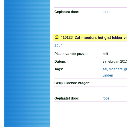
Geplaatst door:
roos
410123
Zal moeders het gist lekker v
ZELF
Plaats van de puzzel:
zelf
Datum:
27 februari 201
Tags:
zal
,
moeders
,
gi
vinden
Gelijkluidende vragen:
Geplaatst door:
roos