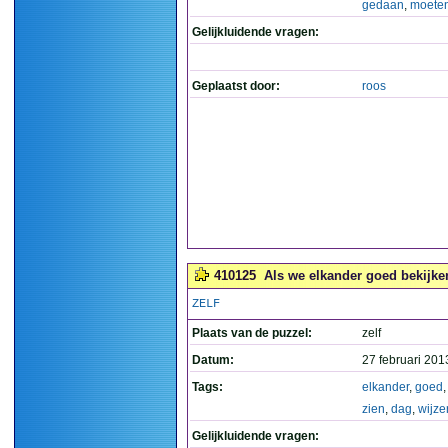
gedaan
,
moete
Gelijkluidende vragen:
Geplaatst door:
roos
410125
Als we elkander goed bekijken
ZELF
Plaats van de puzzel:
zelf
Datum:
27 februari 201
Tags:
elkander
,
goed
zien
,
dag
,
wijze
Gelijkluidende vragen: