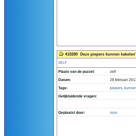
410280
Deze piepers kunnen kakelen?
ZELF
Plaats van de puzzel:
zelf
Datum:
28 februari 201
Tags:
piepers
,
kunne
Gelijkluidende vragen:
Geplaatst door:
roos