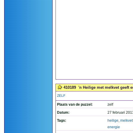
410189
'n Heilige met melkvet geeft e
ZELF
Plaats van de puzzel:
zelf
Datum:
27 februari 201
Tags:
heilige
,
melkvet
energie