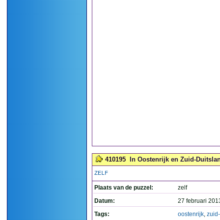
410195
In Oostenrijk en Zuid-Duitsla
ZELF
Plaats van de puzzel:
zelf
Datum:
27 februari 201
Tags:
oostenrijk
,
zuid