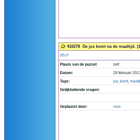
410278
De jus komt na de maaltijd. (1
ZELF
Plaats van de puzzel:
zelf
Datum:
28 februari 201
Tags:
jus
,
komt
,
maalt
Gelijkluidende vragen:
Geplaatst door:
roos