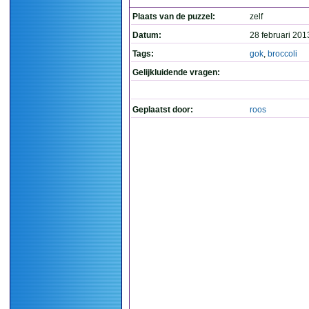
Plaats van de puzzel:
zelf
Datum:
28 februari 201
Tags:
gok
,
broccoli
Gelijkluidende vragen:
Geplaatst door:
roos