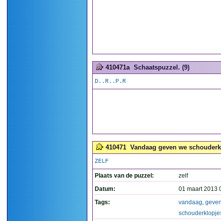
410471a
Schaatspuzzel. (9)
D..R..P.R
410471
Vandaag geven we schouderkl
ZELF
Plaats van de puzzel:
zelf
Datum:
01 maart 2013 
Tags:
vandaag
,
geve
schouderklopje