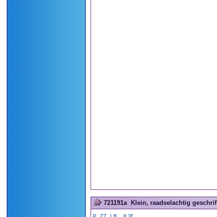
721191a
Klein, raadselachtig geschrift
P.ZZ.LB..KJE