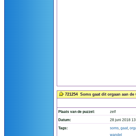
721254
Soms gaat dit orgaan aan de 
Plaats van de puzzel:
zelf
Datum:
28 juni 2018 13
Tags:
soms
,
gaat
,
org
wandel