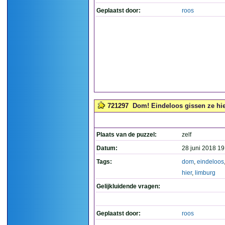
Geplaatst door:
roos
721297
Dom! Eindeloos gissen ze hie
Plaats van de puzzel:
zelf
Datum:
28 juni 2018 19
Tags:
dom
,
eindeloos
hier
,
limburg
Gelijkluidende vragen:
Geplaatst door:
roos