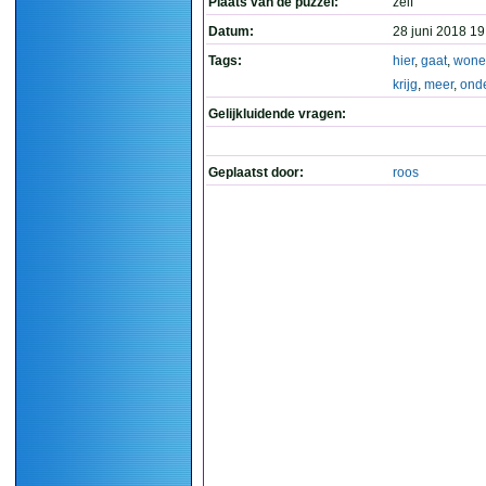
Plaats van de puzzel:
zelf
Datum:
28 juni 2018 19
Tags:
hier
,
gaat
,
wone
krijg
,
meer
,
onde
Gelijkluidende vragen:
Geplaatst door:
roos