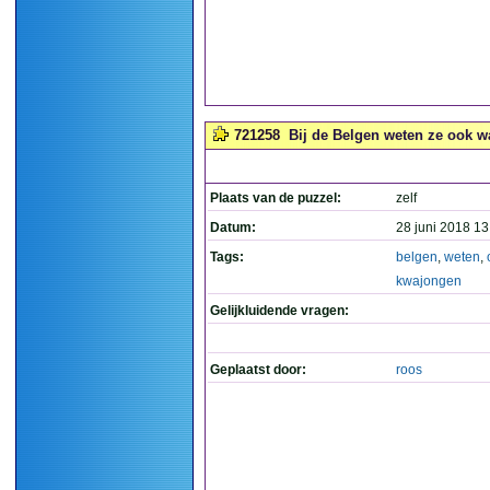
721258
Bij de Belgen weten ze ook w
Plaats van de puzzel:
zelf
Datum:
28 juni 2018 13
Tags:
belgen
,
weten
,
kwajongen
Gelijkluidende vragen:
Geplaatst door:
roos