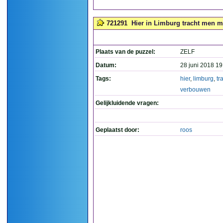
721291
Hier in Limburg tracht men m
Plaats van de puzzel:
ZELF
Datum:
28 juni 2018 19
Tags:
hier
,
limburg
,
tr
verbouwen
Gelijkluidende vragen:
Geplaatst door:
roos