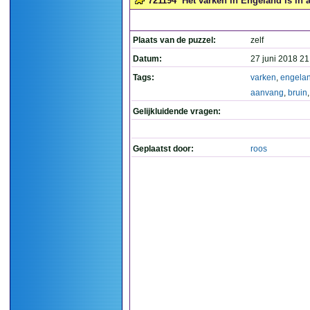
721194
Het varken in Engeland is in
Plaats van de puzzel:
zelf
Datum:
27 juni 2018 21
Tags:
varken
,
engela
aanvang
,
bruin
Gelijkluidende vragen:
Geplaatst door:
roos