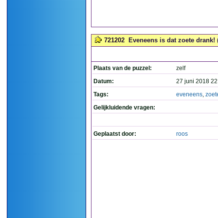
721202
Eveneens is dat zoete drank! 
Plaats van de puzzel:
zelf
Datum:
27 juni 2018 22
Tags:
eveneens
,
zoet
Gelijkluidende vragen:
Geplaatst door:
roos