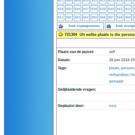
807
808
809
810
811
812
813
814
815
834
835
836
837
838
839
840
841
842
861
862
863
864
865
866
867
868
869
Zoek cryptogrammen
Zoek overig
721304
Uit welke plaats is die perso
Plaats van de puzzel:
zelf
Datum:
28 juni 2018 20
Tags:
plaats
,
persoon
verbandleer
,
he
gemaakt
Gelijkluidende vragen:
Geplaatst door:
roos