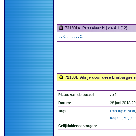
721301a
Puzzelaar bij de AH (12)
..K.....L.E.
721301
Als je door deze Limburgse st
Plaats van de puzzel:
zelf
Datum:
28 juni 2018 20
Tags:
limburgse
,
stad
roepen
,
zeg
,
ee
Gelijkluidende vragen: