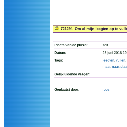
721294
Om al mijn leegten op te vulle
Plaats van de puzzel:
zelf
Datum:
28 juni 2018 19
Tags:
leegten
,
vullen
,
maar
,
naar
,
plaa
Gelijkluidende vragen:
Geplaatst door:
roos