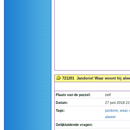
721201
Jandorie! Waar woont hij alwe
Plaats van de puzzel:
zelf
Datum:
27 juni 2018 22
Tags:
jandorie
,
waar
,
alweer
Gelijkluidende vragen: