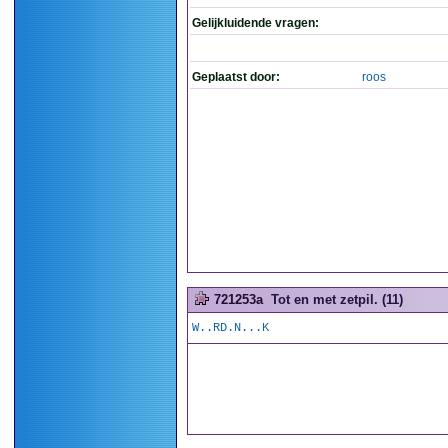
Gelijkluidende vragen:
Geplaatst door:
roos
721253a
Tot en met zetpil. (11)
W..RD.N...K