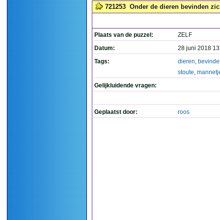
721253
Onder de dieren bevinden zic
Plaats van de puzzel:
ZELF
Datum:
28 juni 2018 13
Tags:
dieren
,
bevinde
stoute
,
mannetj
Gelijkluidende vragen:
Geplaatst door:
roos