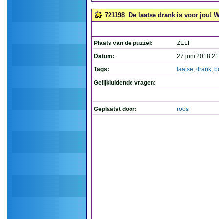
721198
De laatse drank is voor jou! W
Plaats van de puzzel:
ZELF
Datum:
27 juni 2018 21
Tags:
laatse
,
drank
,
b
Gelijkluidende vragen:
Geplaatst door:
roos