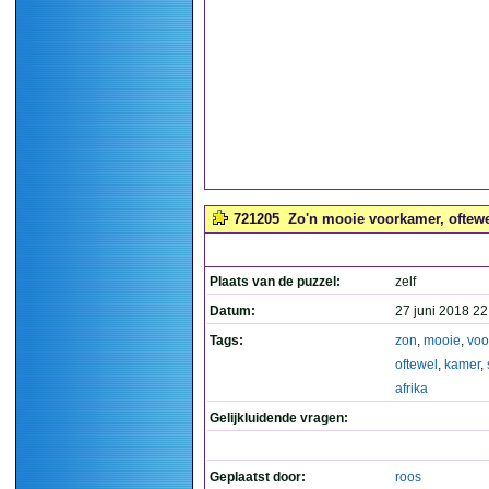
721205
Zo'n mooie voorkamer, oftewel
Plaats van de puzzel:
zelf
Datum:
27 juni 2018 22
Tags:
zon
,
mooie
,
voo
oftewel
,
kamer
,
afrika
Gelijkluidende vragen:
Geplaatst door:
roos