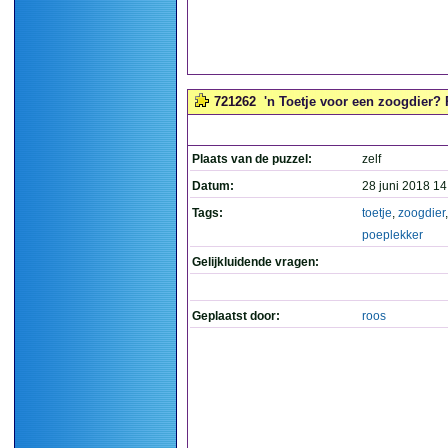
721262
'n Toetje voor een zoogdier? 
Plaats van de puzzel:
zelf
Datum:
28 juni 2018 14
Tags:
toetje
,
zoogdier
,
poeplekker
Gelijkluidende vragen:
Geplaatst door:
roos