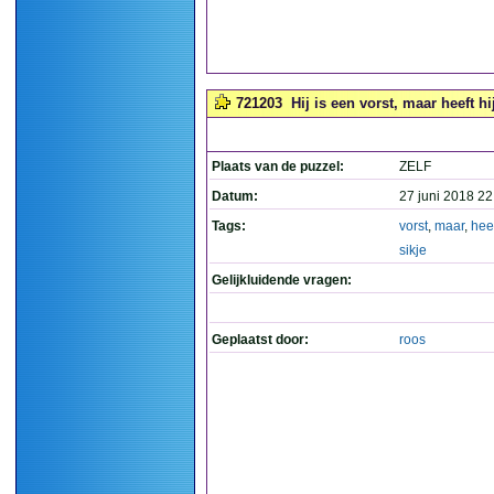
721203
Hij is een vorst, maar heeft hi
Plaats van de puzzel:
ZELF
Datum:
27 juni 2018 22
Tags:
vorst
,
maar
,
hee
sikje
Gelijkluidende vragen:
Geplaatst door:
roos