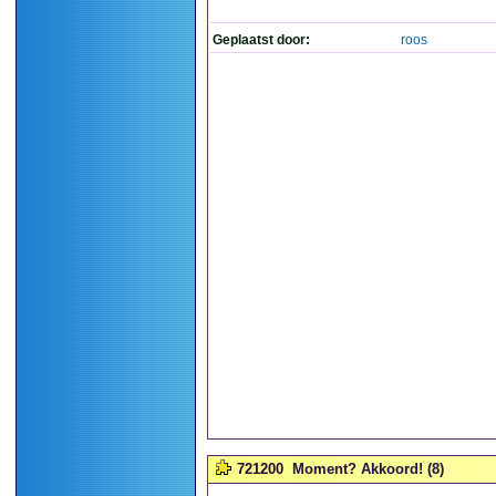
Geplaatst door:
roos
721200
Moment? Akkoord! (8)