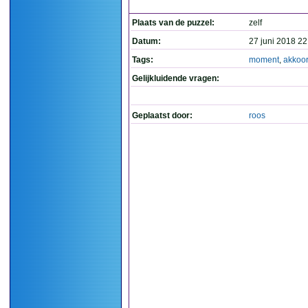
Plaats van de puzzel:
zelf
Datum:
27 juni 2018 22
Tags:
moment
,
akkoo
Gelijkluidende vragen:
Geplaatst door:
roos