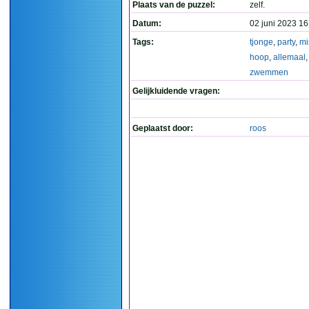
Plaats van de puzzel:
zelf.
Datum:
02 juni 2023 16
Tags:
tjonge
,
party
,
mi
hoop
,
allemaal
zwemmen
Gelijkluidende vragen:
Geplaatst door:
roos