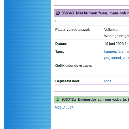
938343
Niet kunnen falen, maar ook n
O.........
Plaats van de puzzel:
Volkskrant
Woordgraptogr
Datum:
19 juni 2023 14
Tags:
kunnen
,
falen
,
per
,
opbod
,
ver
Gelijkluidende vragen:
Geplaatst door:
roos
938342a
Beheerder van een website. (
WEB.A..ER