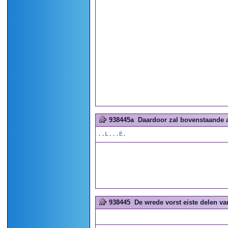
938445a
Daardoor zal bovenstaande a
..L...E.
938445
De wrede vorst eiste delen van