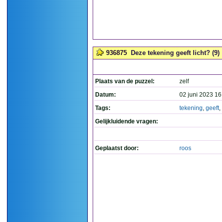
936875
Deze tekening geeft licht? (9)
Plaats van de puzzel:
zelf
Datum:
02 juni 2023 16
Tags:
tekening
,
geeft
,
Gelijkluidende vragen:
Geplaatst door:
roos