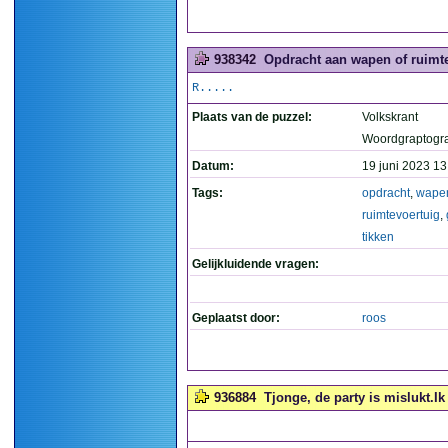
938342
Opdracht aan wapen of ruimte
R.....
Plaats van de puzzel:
Volkskrant
Woordgraptogr
Datum:
19 juni 2023 13
Tags:
opdracht
,
wape
ruimtevoertuig
,
tikken
Gelijkluidende vragen:
Geplaatst door:
roos
936884
Tjonge, de party is mislukt.I