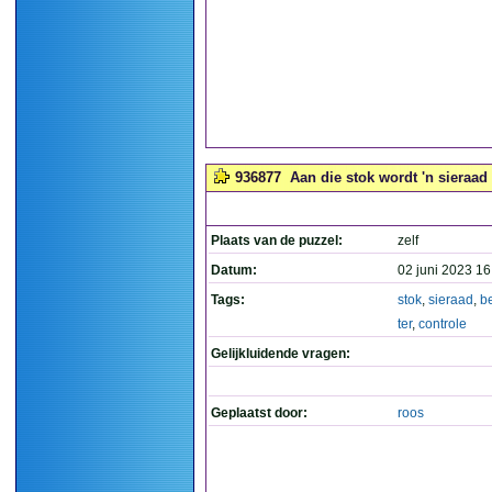
936877
Aan die stok wordt 'n sieraad 
Plaats van de puzzel:
zelf
Datum:
02 juni 2023 16
Tags:
stok
,
sieraad
,
b
ter
,
controle
Gelijkluidende vragen:
Geplaatst door:
roos