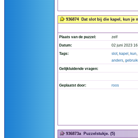
936874
Dat slot bij die kapel, kun j
Plaats van de puzzel:
zelf
Datum:
02 juni 2023 16
Tags:
slot
,
kapel
,
kun
anders
,
gebrui
Gelijkluidende vragen:
Geplaatst door:
roos
936873a
Puzzelstukje. (5)