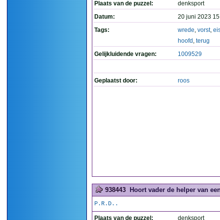
Plaats van de puzzel:
denksport
Datum:
20 juni 2023 15
Tags:
wrede
,
vorst
,
ei
hoofd
,
terug
Gelijkluidende vragen:
1009529
Geplaatst door:
roos
938443
Hoort vader de helper van een
P.R.D..
Plaats van de puzzel:
denksport