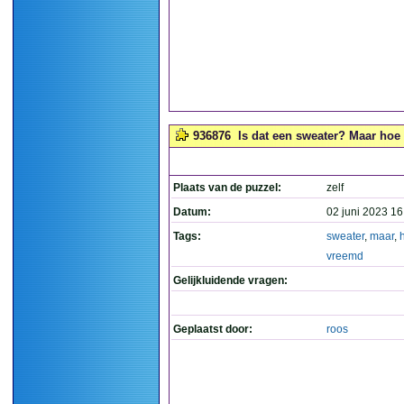
936876
Is dat een sweater? Maar hoe 
Plaats van de puzzel:
zelf
Datum:
02 juni 2023 16
Tags:
sweater
,
maar
,
vreemd
Gelijkluidende vragen:
Geplaatst door:
roos