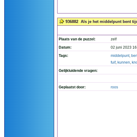
936882
Als je het middelpunt bent tij
Plaats van de puzzel:
zelf
Datum:
02 juni 2023 16
Tags:
middelpunt
,
ben
fuif
,
kunnen
,
kn
Gelijkluidende vragen:
Geplaatst door:
roos