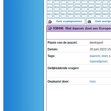
807
808
809
810
811
812
813
814
815
834
835
836
837
838
839
840
841
842
861
862
863
864
865
866
867
868
869
Zoek cryptogrammen
Zoek overig
938446
Niet daarom doet een Europea
Plaats van de puzzel:
denksport
Datum:
20 juni 2023 15
Tags:
daarom
,
doet
,
e
mannetjesvis
Gelijkluidende vragen:
Geplaatst door:
roos