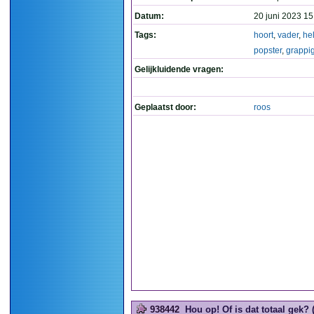
Datum:
20 juni 2023 15
Tags:
hoort
,
vader
,
he
popster
,
grappi
Gelijkluidende vragen:
Geplaatst door:
roos
938442
Hou op! Of is dat totaal gek? 