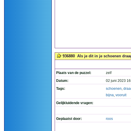
936880
Als je dit in je schoenen draag
Plaats van de puzzel:
zelf
Datum:
02 juni 2023 16
Tags:
schoenen
,
draa
bijna
,
vooruit
Gelijkluidende vragen:
Geplaatst door:
roos