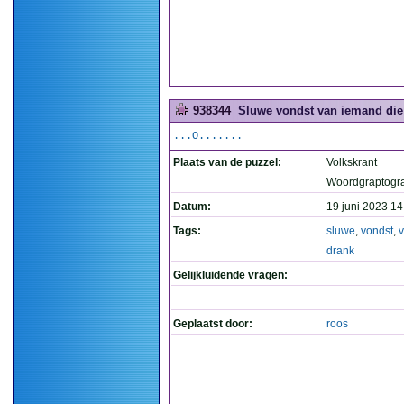
938344
Sluwe vondst van iemand die v
...O.......
Plaats van de puzzel:
Volkskrant
Woordgraptogr
Datum:
19 juni 2023 14
Tags:
sluwe
,
vondst
,
v
drank
Gelijkluidende vragen:
Geplaatst door:
roos