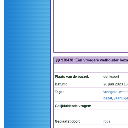
938438
Een vroegere wethouder bezat
.......
Plaats van de puzzel:
denksport
Datum:
20 juni 2023 15
Tags:
vroegere
,
weth
bezat
,
vaartuig
Gelijkluidende vragen:
Geplaatst door:
roos