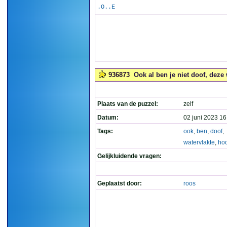
.O..E
936873
Ook al ben je niet doof, deze w
Plaats van de puzzel:
zelf
Datum:
02 juni 2023 16
Tags:
ook
,
ben
,
doof
,
watervlakte
,
hoo
Gelijkluidende vragen:
Geplaatst door:
roos