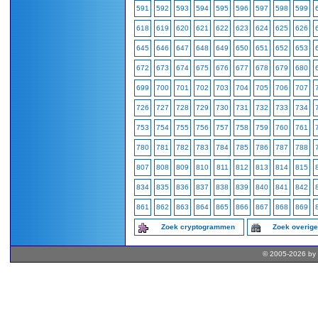
591
592
593
594
595
596
597
598
599
618
619
620
621
622
623
624
625
626
645
646
647
648
649
650
651
652
653
672
673
674
675
676
677
678
679
680
699
700
701
702
703
704
705
706
707
726
727
728
729
730
731
732
733
734
753
754
755
756
757
758
759
760
761
780
781
782
783
784
785
786
787
788
807
808
809
810
811
812
813
814
815
834
835
836
837
838
839
840
841
842
861
862
863
864
865
866
867
868
869
Zoek cryptogrammen
Zoek overig
© 2005-2026 by 