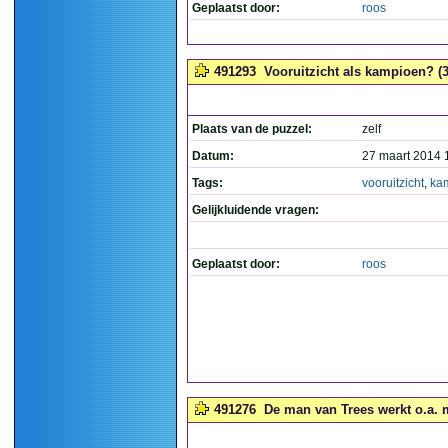
Geplaatst door:
roos
491293
Vooruitzicht als kampioen? (3
Plaats van de puzzel:
zelf
Datum:
27 maart 2014 
Tags:
vooruitzicht
,
ka
Gelijkluidende vragen:
Geplaatst door:
roos
491276
De man van Trees werkt o.a. m