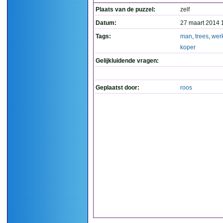
Plaats van de puzzel:
zelf
Datum:
27 maart 2014 
Tags:
man
,
trees
,
wer
koper
Gelijkluidende vragen:
Geplaatst door:
roos