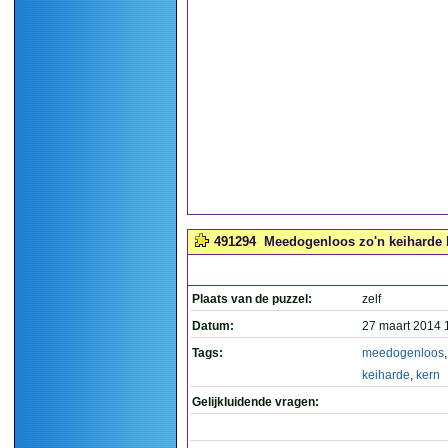
491294
Meedogenloos zo'n keiharde ke
Plaats van de puzzel:
zelf
Datum:
27 maart 2014 
Tags:
meedogenloos
keiharde
,
kern
Gelijkluidende vragen: