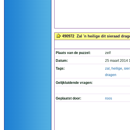
490972
Zal 'n heilige dit sieraad drag
Plaats van de puzzel:
zelf
Datum:
25 maart 2014 
Tags:
zal
,
heilige
,
sie
dragen
Gelijkluidende vragen:
Geplaatst door:
roos