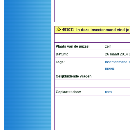
491011
In deze insectenmand vind je 
Plaats van de puzzel:
zelf
Datum:
26 maart 2014 
Tags:
insectenmand
,
moois
Gelijkluidende vragen:
Geplaatst door:
roos