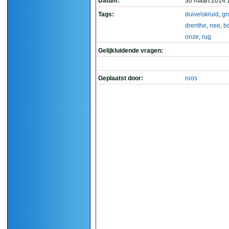
Datum:
30 maart 2014 
Tags:
duivelskruid
,
gr
drenthe
,
nee
,
b
onze
,
rug
Gelijkluidende vragen:
Geplaatst door:
roos