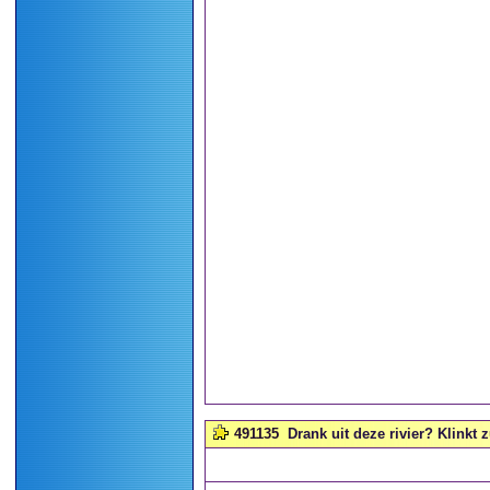
491135
Drank uit deze rivier? Klinkt z