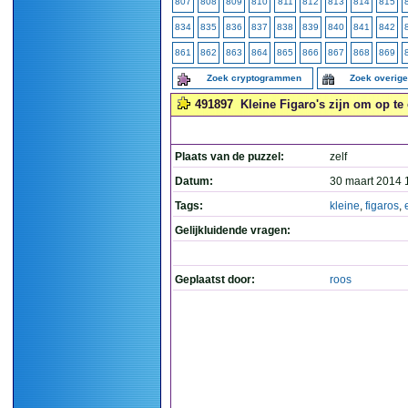
807
808
809
810
811
812
813
814
815
834
835
836
837
838
839
840
841
842
861
862
863
864
865
866
867
868
869
Zoek cryptogrammen
Zoek overig
491897
Kleine Figaro's zijn om op te 
Plaats van de puzzel:
zelf
Datum:
30 maart 2014 
Tags:
kleine
,
figaros
,
Gelijkluidende vragen:
Geplaatst door:
roos