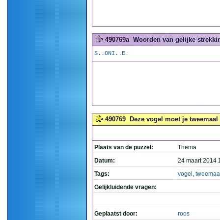
490769a
Woorden van gelijke strekkin
S..ONI..E.
490769
Deze vogel moet je tweemaal 
Plaats van de puzzel:
Thema
Datum:
24 maart 2014 
Tags:
vogel
,
tweemaa
Gelijkluidende vragen:
Geplaatst door:
roos