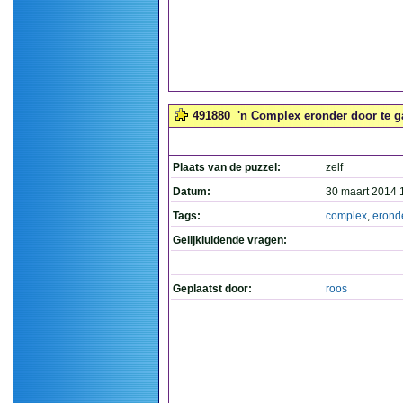
491880
'n Complex eronder door te g
Plaats van de puzzel:
zelf
Datum:
30 maart 2014 
Tags:
complex
,
erond
Gelijkluidende vragen:
Geplaatst door:
roos