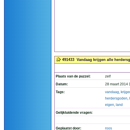
491433
Vandaag krijgen alle herdersg
Plaats van de puzzel:
zelf
Datum:
28 maart 2014 
Tags:
vandaag
,
krijge
herdersgoden
,
eigen
,
land
Gelijkluidende vragen:
Geplaatst door:
roos