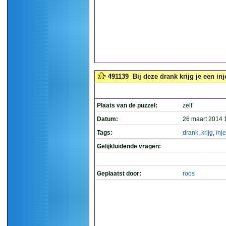
491139
Bij deze drank krijg je een inj
Plaats van de puzzel:
zelf
Datum:
26 maart 2014 
Tags:
drank
,
krijg
,
inj
Gelijkluidende vragen:
Geplaatst door:
roos