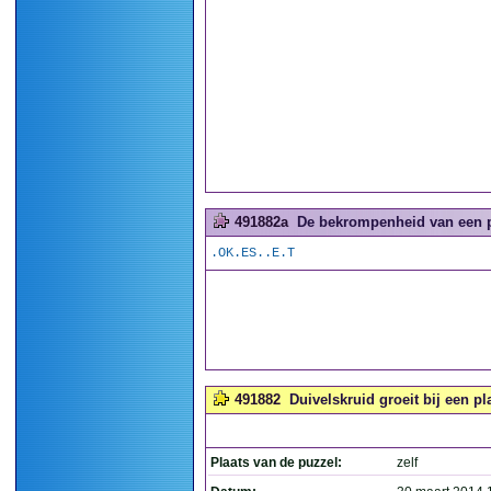
491882a
De bekrompenheid van een pu
.OK.ES..E.T
491882
Duivelskruid groeit bij een pl
Plaats van de puzzel:
zelf