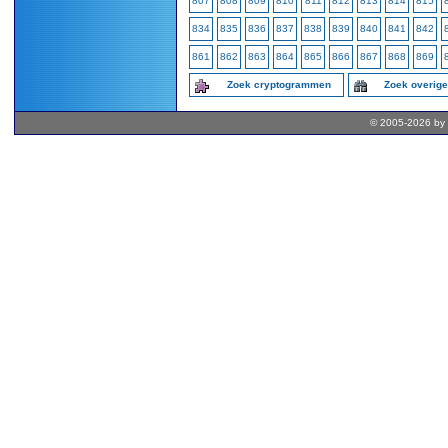
807
808
809
810
811
812
813
814
815
834
835
836
837
838
839
840
841
842
861
862
863
864
865
866
867
868
869
Zoek cryptogrammen
Zoek overig
© 2005-2026 by 