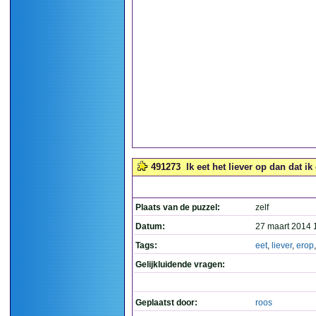
491273
Ik eet het liever op dan dat ik 
Plaats van de puzzel:
zelf
Datum:
27 maart 2014 
Tags:
eet
,
liever
,
erop
Gelijkluidende vragen:
Geplaatst door:
roos