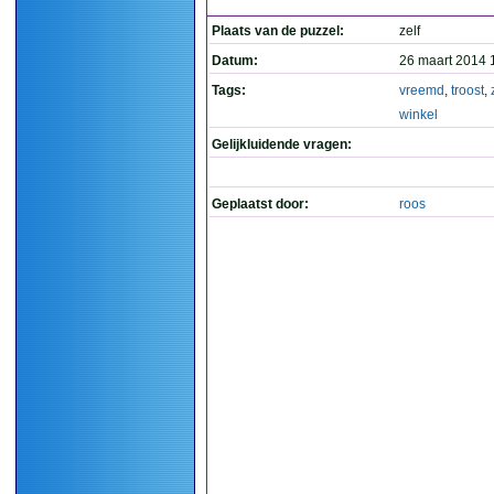
Plaats van de puzzel:
zelf
Datum:
26 maart 2014 
Tags:
vreemd
,
troost
,
winkel
Gelijkluidende vragen:
Geplaatst door:
roos