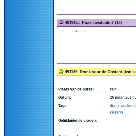
491145a
Puzzelevaluatie? (13)
.R..T...A...E
491145
Drank voor de Oostenrijkse ke
Plaats van de puzzel:
zelf
Datum:
26 maart 2014 
Tags:
drank
,
oostenri
keizerin
Gelijkluidende vragen: