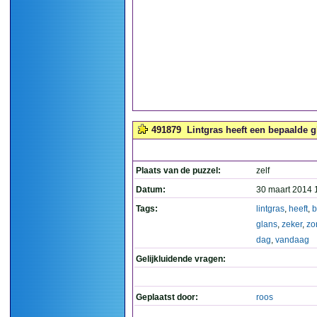
491879
Lintgras heeft een bepaalde g
Plaats van de puzzel:
zelf
Datum:
30 maart 2014 
Tags:
lintgras
,
heeft
,
b
glans
,
zeker
,
zo
dag
,
vandaag
Gelijkluidende vragen:
Geplaatst door:
roos