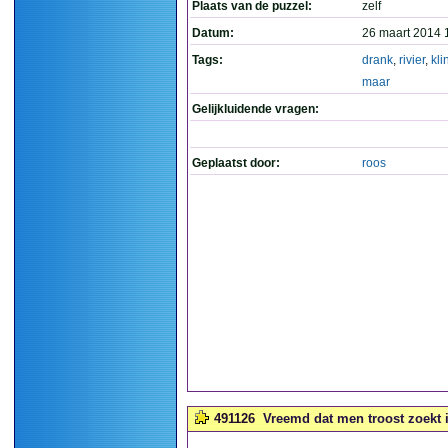
Plaats van de puzzel:
zelf
Datum:
26 maart 2014 
Tags:
drank
,
rivier
,
kli
maar
Gelijkluidende vragen:
Geplaatst door:
roos
491126
Vreemd dat men troost zoekt i