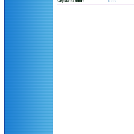
Geplaatst door:
roos