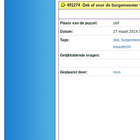
491274
Dek af voor de burgemeester v
Plaats van de puzzel:
zelf
Datum:
27 maart 2014 
Tags:
dek
,
burgemees
maastricht
Gelijkluidende vragen:
Geplaatst door:
roos