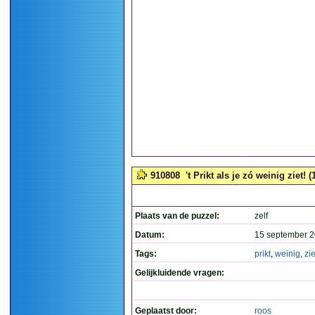
910808
't Prikt als je zó weinig ziet! (
Plaats van de puzzel:
zelf
Datum:
15 september 2
Tags:
prikt
,
weinig
,
zie
Gelijkluidende vragen:
Geplaatst door:
roos