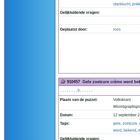
stanklucht
,
prik
Gelijkluidende vragen:
Geplaatst door:
roos
910457
Gele zoetzure crème werd bek
........D......
Plaats van de puzzel:
Volkskrant
Woordgraptogr
Datum:
12 september 2
Tags:
gele
,
zoetzure
,
werd
,
bekend
,
n
Gelijkluidende vragen: