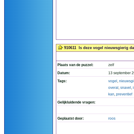
910611
Is deze vogel nieuwsgierig dat
Plaats van de puzzel:
zelf
Datum:
13 september 2
Tags:
vogel
,
nieuwsgi
overal
,
snavel
,
kan
,
preventief
Gelijkluidende vragen:
Geplaatst door:
roos