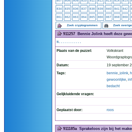
807
808
809
810
811
812
813
814
815
834
835
836
837
838
839
840
841
842
861
862
863
864
865
866
867
868
869
Zoek cryptogrammen
Zoek overig
911257
Bennie Jolink heeft deze gew
N...........
Plaats van de puzzel:
Volkskrant
Woordgraptogr
Datum:
19 september 2
Tags:
bennie
,
jolink
,
h
gewoonlijke
,
in
bedacht
Gelijkluidende vragen:
Geplaatst door:
roos
911185a
Sprakeloos zijn bij het make