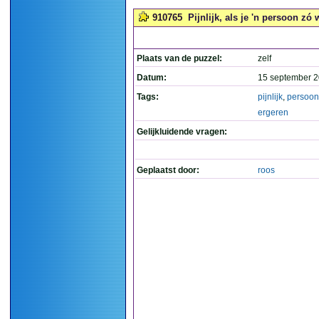
910765
Pijnlijk, als je 'n persoon zó w
Plaats van de puzzel:
zelf
Datum:
15 september 2
Tags:
pijnlijk
,
persoon
ergeren
Gelijkluidende vragen:
Geplaatst door:
roos