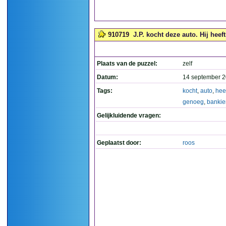
910719
J.P. kocht deze auto. Hij heef
Plaats van de puzzel:
zelf
Datum:
14 september 2
Tags:
kocht
,
auto
,
hee
genoeg
,
bankie
Gelijkluidende vragen:
Geplaatst door:
roos