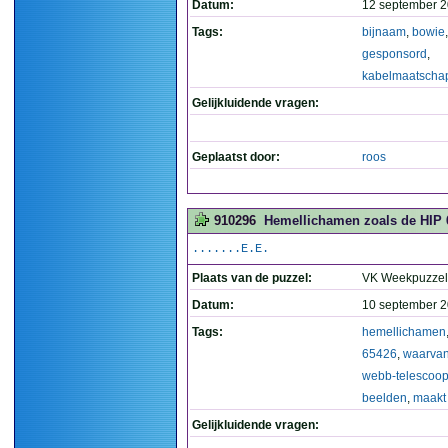
Datum:
12 september 2
Tags:
bijnaam
,
bowie
,
gesponsord
,
kabelmaatschap
Gelijkluidende vragen:
Geplaatst door:
roos
910296
Hemellichamen zoals de HIP 
.......E.E.
Plaats van de puzzel:
VK Weekpuzzel
Datum:
10 september 2
Tags:
hemellichamen
65426
,
waarva
webb-telescoo
beelden
,
maakt
Gelijkluidende vragen: