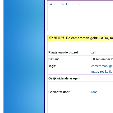
.A.. ..O..E. ...K..
911185
De cameraman gebruikt 'm, maa
Plaats van de puzzel:
zelf
Datum:
18 september 2
Tags:
cameraman
,
ge
maar
,
zet
,
koffie
Gelijkluidende vragen:
Geplaatst door:
roos