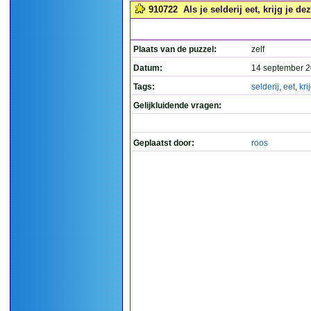
910722
Als je selderij eet, krijg je dez
Plaats van de puzzel:
zelf
Datum:
14 september 2
Tags:
selderij
,
eet
,
kri
Gelijkluidende vragen:
Geplaatst door:
roos