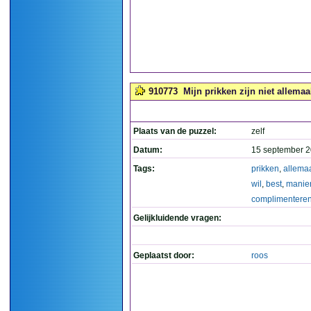
910773
Mijn prikken zijn niet allemaa
Plaats van de puzzel:
zelf
Datum:
15 september 2
Tags:
prikken
,
allema
wil
,
best
,
manie
complimentere
Gelijkluidende vragen:
Geplaatst door:
roos