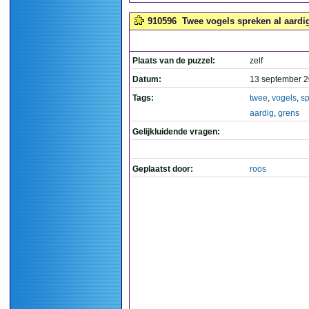
910596
Twee vogels spreken al aardig
Plaats van de puzzel:
zelf
Datum:
13 september 2
Tags:
twee
,
vogels
,
s
aardig
,
grens
Gelijkluidende vragen:
Geplaatst door:
roos