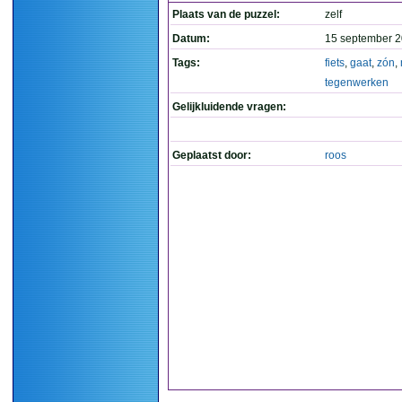
Plaats van de puzzel:
zelf
Datum:
15 september 2
Tags:
fiets
,
gaat
,
zón
,
tegenwerken
Gelijkluidende vragen:
Geplaatst door:
roos