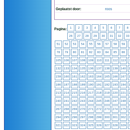
Geplaatst door:
roos
1
2
3
4
5
6
7
8
Pagina:
26
27
28
29
30
31
32
33
51
52
53
54
55
56
57
58
59
78
79
80
81
82
83
84
85
86
105
106
107
108
109
110
111
112
113
132
133
134
135
136
137
138
139
140
159
160
161
162
163
164
165
166
167
186
187
188
189
190
191
192
193
194
213
214
215
216
217
218
219
220
221
240
241
242
243
244
245
246
247
248
267
268
269
270
271
272
273
274
275
294
295
296
297
298
299
300
301
302
321
322
323
324
325
326
327
328
329