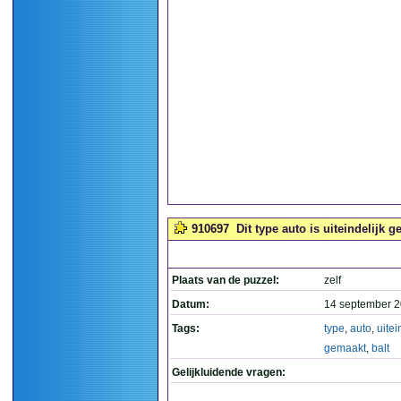
910697
Dit type auto is uiteindelijk 
Plaats van de puzzel:
zelf
Datum:
14 september 2
Tags:
type
,
auto
,
uitei
gemaakt
,
balt
Gelijkluidende vragen: