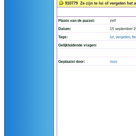
910779
Ze zijn te lui of vergeten het a
Plaats van de puzzel:
zelf
Datum:
15 september 2
Tags:
lui
,
vergeten
,
fi
Gelijkluidende vragen:
Geplaatst door:
roos