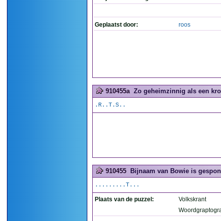
Geplaatst door:
roos
910455a
Zo geheimzinnig als een kro
.R..T.S..
910455
Bijnaam van Bowie is gespon
.........T...
Plaats van de puzzel:
Volkskrant
Woordgraptogr