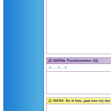
910764a
Puzzelvoorkeur. (11)
.A....K...E
910764
Als ik fiets, gaat men mij da