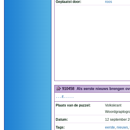
Geplaatst door:
roos
910458
Als eerste nieuws brengen ove
...E.....
Plaats van de puzzel:
Volkskrant
Woordgraptogr
Datum:
12 september 2
Tags:
eerste
,
nieuws
,