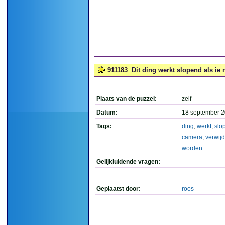
911183
Dit ding werkt slopend als ie
Plaats van de puzzel:
zelf
Datum:
18 september 2
Tags:
ding
,
werkt
,
slo
camera
,
verwij
worden
Gelijkluidende vragen:
Geplaatst door:
roos