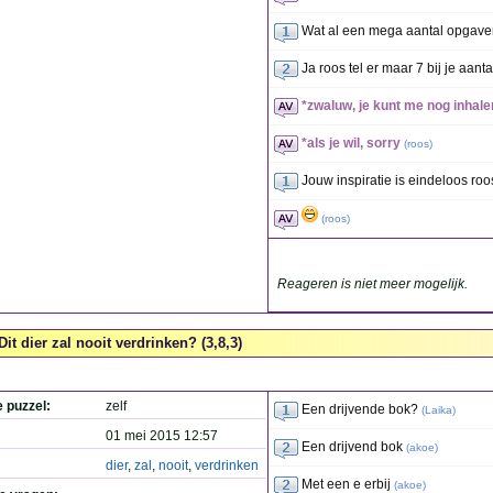
Wat al een mega aantal opgaven
Ja roos tel er maar 7 bij je aant
*zwaluw, je kunt me nog inhalen
*als je wil, sorry
(
roos
)
Jouw inspiratie is eindeloos roo
(
roos
)
Reageren is niet meer mogelijk.
Dit dier zal nooit verdrinken? (3,8,3)
e puzzel:
zelf
Een drijvende bok?
(
Laika
)
01 mei 2015 12:57
Een drijvend bok
(
akoe
)
dier
,
zal
,
nooit
,
verdrinken
Met een e erbij
(
akoe
)