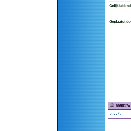
Gelijkluiden
Geplaatst do
559017a
.U..E.