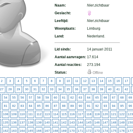
Naam:
Niet zichtbaar
Geslacht:
Leeftijd:
Niet zichtbaar
Woonplaats:
Limburg
Land:
Nederland.
Lid sinds:
14 januari 2011
Aantal aanvragen:
17.614
Aantal reacties:
273.194
Status:
Offline
2
3
4
5
6
7
8
9
10
11
12
13
14
15
16
17
27
28
29
30
31
32
33
34
35
36
37
38
39
40
41
42
54
55
56
57
58
59
60
61
62
63
64
65
66
67
68
69
81
82
83
84
85
86
87
88
89
90
91
92
93
94
95
96
108
109
110
111
112
113
114
115
116
117
118
119
120
121
122
123
135
136
137
138
139
140
141
142
143
144
145
146
147
148
149
150
162
163
164
165
166
167
168
169
170
171
172
173
174
175
176
177