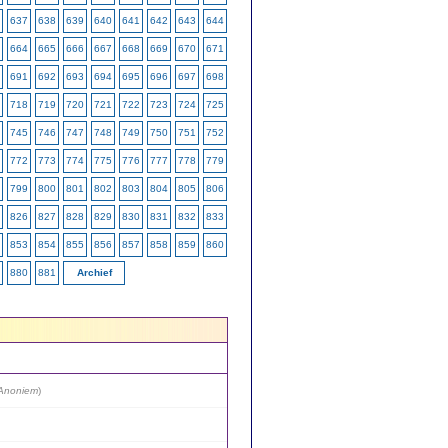
637
638
639
640
641
642
643
644
664
665
666
667
668
669
670
671
691
692
693
694
695
696
697
698
718
719
720
721
722
723
724
725
745
746
747
748
749
750
751
752
772
773
774
775
776
777
778
779
799
800
801
802
803
804
805
806
826
827
828
829
830
831
832
833
853
854
855
856
857
858
859
860
880
881
Archief
Anoniem
)