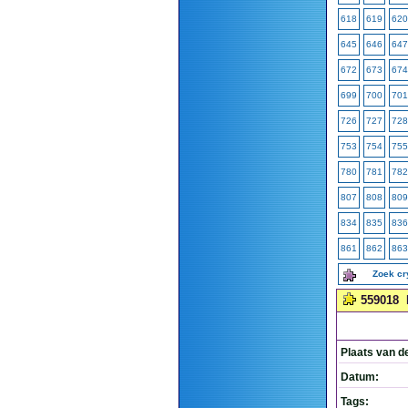
618
619
620
645
646
647
672
673
674
699
700
701
726
727
728
753
754
755
780
781
782
807
808
809
834
835
836
861
862
863
Zoek c
559018
Plaats van d
Datum:
Tags: