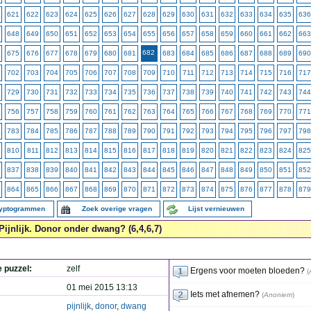
621
622
623
624
625
626
627
628
629
630
631
632
633
634
635
636
648
649
650
651
652
653
654
655
656
657
658
659
660
661
662
663
682
675
676
677
678
679
680
681
683
684
685
686
687
688
689
690
702
703
704
705
706
707
708
709
710
711
712
713
714
715
716
717
729
730
731
732
733
734
735
736
737
738
739
740
741
742
743
744
756
757
758
759
760
761
762
763
764
765
766
767
768
769
770
771
783
784
785
786
787
788
789
790
791
792
793
794
795
796
797
798
810
811
812
813
814
815
816
817
818
819
820
821
822
823
824
825
837
838
839
840
841
842
843
844
845
846
847
848
849
850
851
852
864
865
866
867
868
869
870
871
872
873
874
875
876
877
878
879
ryptogrammen
Zoek overige vragen
Lijst vernieuwen
Pijnlijk. Donor onder dwang? (6,4,6,7)
e puzzel:
zelf
Ergens voor moeten bloeden?
(
01 mei 2015 13:13
Iets met afnemen?
(
Anoniem
)
pijnlijk
,
donor
,
dwang