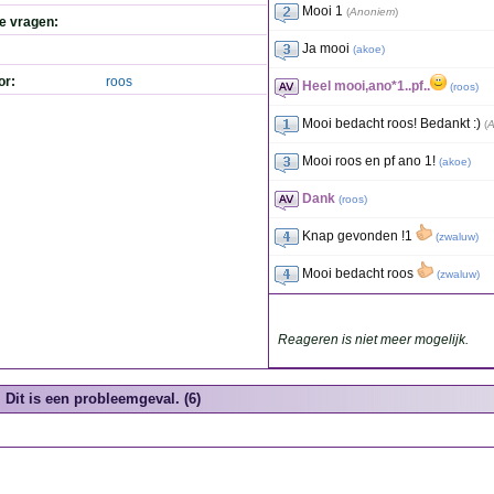
Mooi 1
(
Anoniem
)
de vragen:
Ja mooi
(
akoe
)
or:
roos
Heel mooi,ano*1..pf..
(
roos
)
Mooi bedacht roos! Bedankt :)
(
A
Mooi roos en pf ano 1!
(
akoe
)
Dank
(
roos
)
Knap gevonden !1
(
zwaluw
)
Mooi bedacht roos
(
zwaluw
)
Reageren is niet meer mogelijk.
Dit is een probleemgeval. (6)