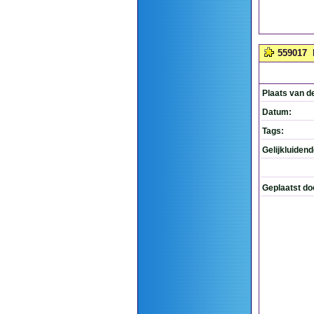
559017
Plaats van d
Datum:
Tags:
Gelijkluiden
Geplaatst do