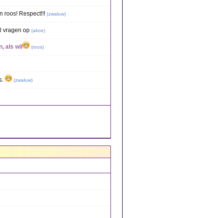
 roos! Respect!!!
(
zwaluw
)
al vragen op
(
akoe
)
, als wil
(
roos
)
s.
(
zwaluw
)