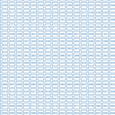
189
190
191
192
193
194
195
196
197
198
199
200
201
202
203
204
216
217
218
219
220
221
222
223
224
225
226
227
228
229
230
231
243
244
245
246
247
248
249
250
251
252
253
254
255
256
257
258
270
271
272
273
274
275
276
277
278
279
280
281
282
283
284
285
297
298
299
300
301
302
303
304
305
306
307
308
309
310
311
312
324
325
326
327
328
329
330
331
332
333
334
335
336
337
338
339
351
352
353
354
355
356
357
358
359
360
361
362
363
364
365
366
378
379
380
381
382
383
384
385
386
387
388
389
390
391
392
393
405
406
407
408
409
410
411
412
413
414
415
416
417
418
419
420
432
433
434
435
436
437
438
439
440
441
442
443
444
445
446
447
459
460
461
462
463
464
465
466
467
468
469
470
471
472
473
474
486
487
488
489
490
491
492
493
494
495
496
497
498
499
500
501
513
514
515
516
517
518
519
520
521
522
523
524
525
526
527
528
540
541
542
543
544
545
546
547
548
549
550
551
552
553
554
555
567
568
569
570
571
572
573
574
575
576
577
578
579
580
581
582
594
595
596
597
598
599
600
601
602
603
604
605
606
607
608
609