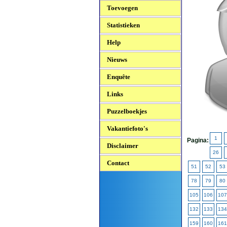
Toevoegen
Statistieken
Help
Nieuws
Enquête
Links
Puzzelboekjes
Vakantiefoto's
1
Pagina:
Disclaimer
26
Contact
51
52
53
78
79
80
105
106
107
132
133
134
159
160
161