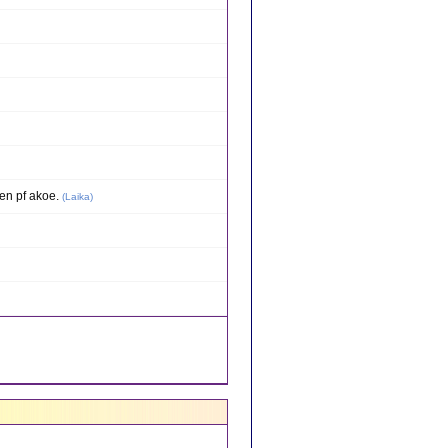
en pf akoe.
(
Laika
)