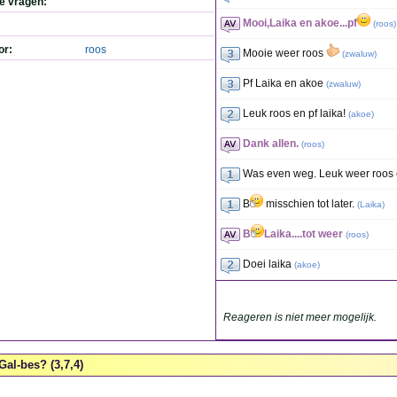
de vragen:
Mooi,Laika en akoe...pf
(
roos
)
or:
roos
Mooie weer roos
(
zwaluw
)
Pf Laika en akoe
(
zwaluw
)
Leuk roos en pf laika!
(
akoe
)
Dank allen.
(
roos
)
Was even weg. Leuk weer roos 
B
misschien tot later.
(
Laika
)
B
Laika....tot weer
(
roos
)
Doei laika
(
akoe
)
Reageren is niet meer mogelijk.
Gal-bes? (3,7,4)