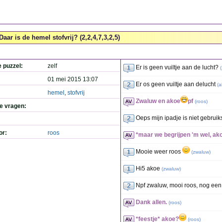
Daar is de hemel stofvrij? (2,2,4,7,3,2,5)
e puzzel:
zelf
Er is geen vuiltje aan de lucht?
(
01 mei 2015 13:07
Er os geen vuiltje aan delucht
(
a
hemel
,
stofvrij
Zwaluw en akoe
pf
(
roos
)
de vragen:
Oeps mijn ipadje is niet gebruik
or:
roos
*maar we begrijpen 'm wel, ak
Mooie weer roos
(
zwaluw
)
Hi5 akoe
(
zwaluw
)
Npf zwaluw, mooi roos, nog een
Dank allen.
(
roos
)
*feestje* akoe?
(
roos
)