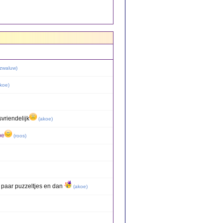
zwaluw
)
koe
)
svriendelijk
(
akoe
)
oe
(
roos
)
 paar puzzeltjes en dan
(
akoe
)