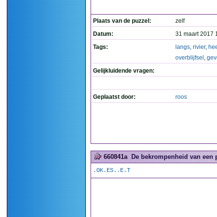
Plaats van de puzzel:
zelf
Datum:
31 maart 2017 
Tags:
langs
,
rivier
,
hee
overblijfsel
,
gev
Gelijkluidende vragen:
Geplaatst door:
roos
660841a
De bekrompenheid van een pu
.OK.ES..E.T