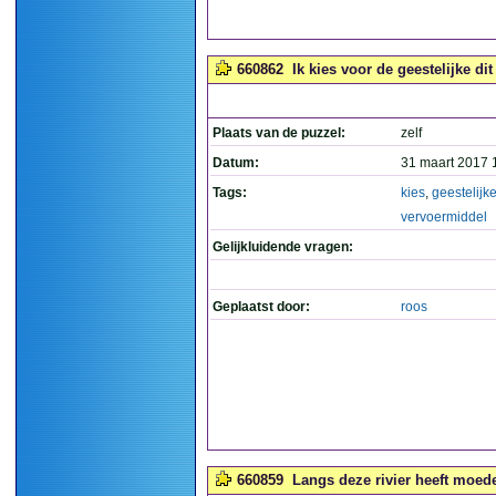
660862
Ik kies voor de geestelijke di
Plaats van de puzzel:
zelf
Datum:
31 maart 2017 
Tags:
kies
,
geestelijk
vervoermiddel
Gelijkluidende vragen:
Geplaatst door:
roos
660859
Langs deze rivier heeft moede