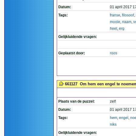
Datum:
01 april 2017 1
Tags:
franse
,
filosoof
,
mooie
,
naam
,
v
heel
,
erg
Gelijkluidende vragen:
Geplaatst door:
roos
661127
Om hem een engel te noemen, 
Plaats van de puzzel:
zelf
Datum:
01 april 2017 1
Tags:
hem
,
engel
,
no
niks
Gelijkluidende vragen: