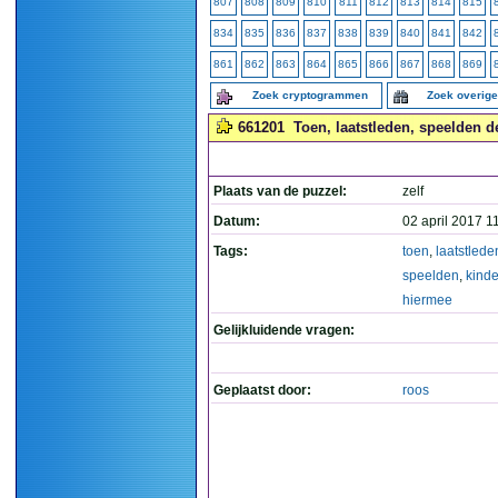
807
808
809
810
811
812
813
814
815
834
835
836
837
838
839
840
841
842
861
862
863
864
865
866
867
868
869
Zoek cryptogrammen
Zoek overig
661201
Toen, laatstleden, speelden d
Plaats van de puzzel:
zelf
Datum:
02 april 2017 1
Tags:
toen
,
laatstlede
speelden
,
kind
hiermee
Gelijkluidende vragen:
Geplaatst door:
roos