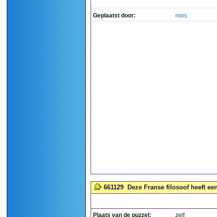
Geplaatst door:
roos
661129
Deze Franse filosoof heeft een
Plaats van de puzzel:
zelf