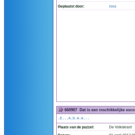
Geplaatst door:
roos
660907
Dat is een inschikkelijke esco
.E...A.D.A.A...
Plaats van de puzzel:
De Volkskrant