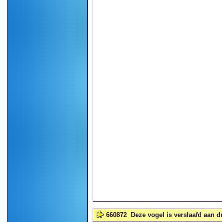
660872
Deze vogel is verslaafd aan 