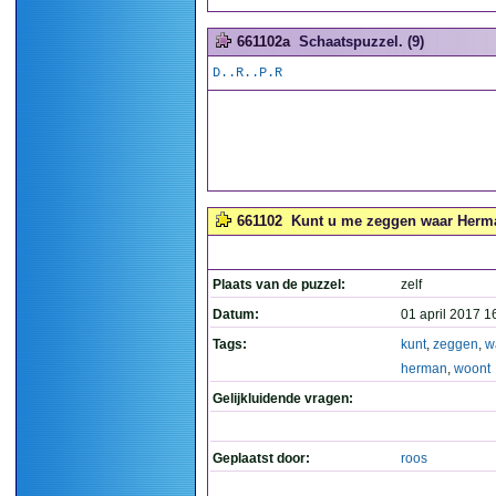
661102a
Schaatspuzzel. (9)
D..R..P.R
661102
Kunt u me zeggen waar Herma
Plaats van de puzzel:
zelf
Datum:
01 april 2017 1
Tags:
kunt
,
zeggen
,
w
herman
,
woont
Gelijkluidende vragen:
Geplaatst door:
roos