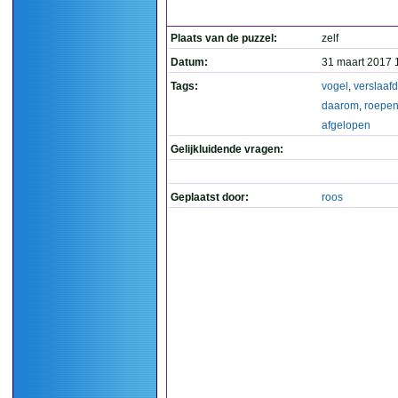
Plaats van de puzzel:
zelf
Datum:
31 maart 2017 
Tags:
vogel
,
verslaafd
daarom
,
roepe
afgelopen
Gelijkluidende vragen:
Geplaatst door:
roos