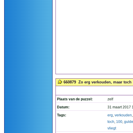
660879
Zo erg verkouden, maar toch 1
Plaats van de puzzel:
zelf
Datum:
31 maart 2017 
Tags:
erg
,
verkouden
toch
,
100
,
guld
vliegt