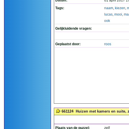
Datum:
01 april 2017 1
Tags:
naam
,
kiezen
,
m
lucas
,
mooi
,
ma
ook
Gelijkluidende vragen:
Geplaatst door:
roos
661124
Huizen met kamers en suite, zie
Plaats van de puzzel:
zelf