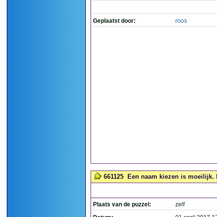
Geplaatst door:
roos
661125
Een naam kiezen is moeilijk. 
Plaats van de puzzel:
zelf