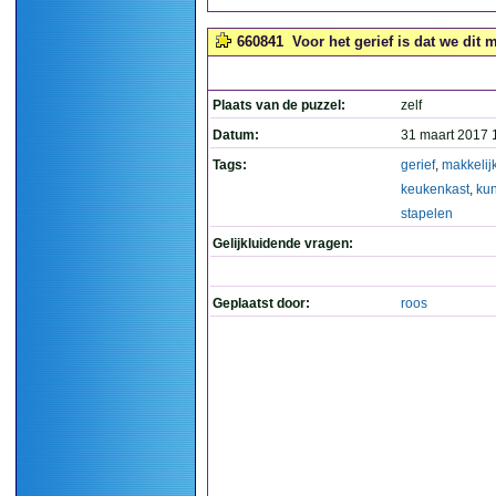
660841
Voor het gerief is dat we dit 
Plaats van de puzzel:
zelf
Datum:
31 maart 2017 
Tags:
gerief
,
makkelij
keukenkast
,
ku
stapelen
Gelijkluidende vragen:
Geplaatst door:
roos