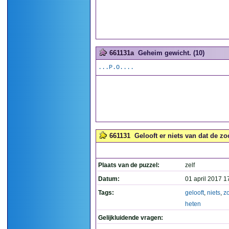
661131a
Geheim gewicht. (10)
...P.O....
661131
Gelooft er niets van dat de zo
Plaats van de puzzel:
zelf
Datum:
01 april 2017 1
Tags:
gelooft
,
niets
,
z
heten
Gelijkluidende vragen: