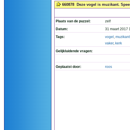
660878
Deze vogel is muzikant. Speelt
Plaats van de puzzel:
zelf
Datum:
31 maart 2017 
Tags:
vogel
,
muzikant
vaker
,
kerk
Gelijkluidende vragen:
Geplaatst door:
roos