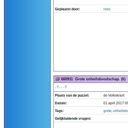
Geplaatst door:
roos
660911
Grote onheilsboodschap. (6)
.T...T
Plaats van de puzzel:
de Volkskrant
Datum:
01 april 2017 0
Tags:
grote
,
onheilsb
Gelijkluidende vragen: