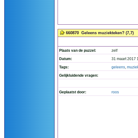
660870
Geleens muziekteken? (7,7)
Plaats van de puzzel:
zelf
Datum:
31 maart 2017 
Tags:
geleens
,
muzie
Gelijkluidende vragen:
Geplaatst door:
roos