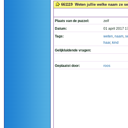
661119
Weten jullie welke naam ze se
Plaats van de puzzel:
zelf
Datum:
01 april 2017 1
Tags:
weten
,
naam
,
s
haar
,
kind
Gelijkluidende vragen:
Geplaatst door:
roos